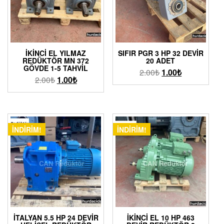
İKINCI EL YILMAZ
SIFIR PGR 3 HP 32 DEVIR
REDÜKTÖR MN 372
20 ADET
GÖVDE 1-5 TAHVIL
2.00
₺
1.00
₺
2.00
₺
1.00
₺
İNDIRIM!
İNDIRIM!
İTALYAN 5.5 HP 24 DEVIR
İKINCI EL 10 HP 463