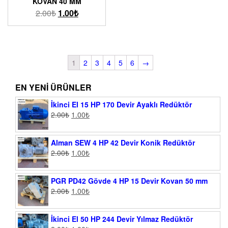
KOVAN 40 MM
2.00
₺
1.00
₺
1
2
3
4
5
6
→
EN YENI ÜRÜNLER
İkinci El 15 HP 170 Devir Ayaklı Redüktör
2.00
₺
1.00
₺
Alman SEW 4 HP 42 Devir Konik Redüktör
2.00
₺
1.00
₺
PGR PD42 Gövde 4 HP 15 Devir Kovan 50 mm
2.00
₺
1.00
₺
İkinci El 50 HP 244 Devir Yılmaz Redüktör