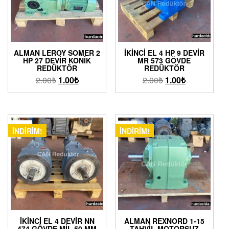
ALMAN LEROY SOMER 2
İKINCI EL 4 HP 9 DEVIR
HP 27 DEVIR KONIK
MR 573 GÖVDE
REDÜKTÖR
REDÜKTÖR
2.00
₺
1.00
₺
2.00
₺
1.00
₺
İNDIRIM!
İNDIRIM!
İKINCI EL 4 DEVIR NN
ALMAN REXNORD 1-15
474 GÖVDE MIL 50 MM
TAHVIL MOTORSUZ