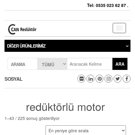
Tel: 0535 023 62 87 .
Toggle
navigati
DIĞER ÜRÜNLERIMIZ
ARA
ARAMA
SOSYAL
redüktörlü motor
1–43 / 225 sonuç gösteriliyor