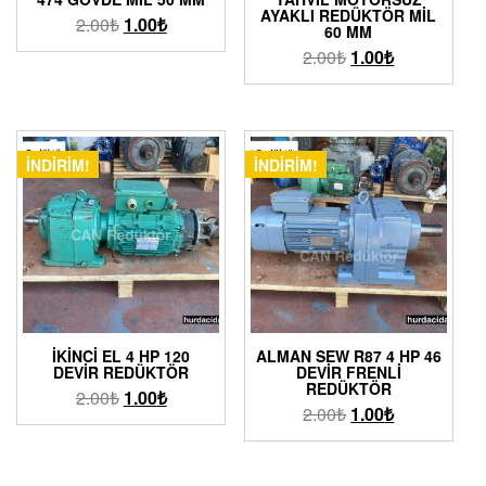
AYAKLI REDÜKTÖR MIL
2.00
₺
1.00
₺
60 MM
2.00
₺
1.00
₺
İNDIRIM!
İNDIRIM!
İKINCI EL 4 HP 120
ALMAN SEW R87 4 HP 46
DEVIR REDÜKTÖR
DEVIR FRENLI
REDÜKTÖR
2.00
₺
1.00
₺
2.00
₺
1.00
₺