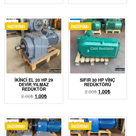
İNDIRIM!
İNDIRIM!
İKINCI EL 20 HP 29
SIFIR 30 HP VINÇ
DEVIR YILMAZ
REDÜKTÖRÜ
REDÜKTÖR
2.00
₺
1.00
₺
2.00
₺
1.00
₺
İNDIRIM!
İNDIRIM!