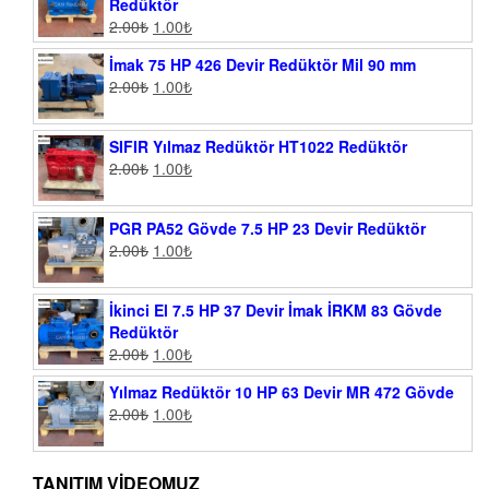
Redüktör
2.00
₺
1.00
₺
İmak 75 HP 426 Devir Redüktör Mil 90 mm
2.00
₺
1.00
₺
SIFIR Yılmaz Redüktör HT1022 Redüktör
2.00
₺
1.00
₺
PGR PA52 Gövde 7.5 HP 23 Devir Redüktör
2.00
₺
1.00
₺
İkinci El 7.5 HP 37 Devir İmak İRKM 83 Gövde
Redüktör
2.00
₺
1.00
₺
Yılmaz Redüktör 10 HP 63 Devir MR 472 Gövde
2.00
₺
1.00
₺
TANITIM VIDEOMUZ