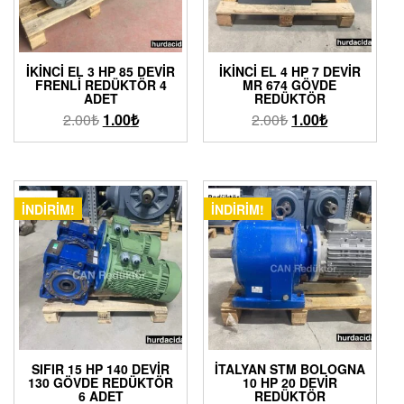
İKINCI EL 3 HP 85 DEVIR
İKINCI EL 4 HP 7 DEVIR
FRENLI REDÜKTÖR 4
MR 674 GÖVDE
ADET
REDÜKTÖR
2.00
₺
1.00
₺
2.00
₺
1.00
₺
İNDIRIM!
İNDIRIM!
SIFIR 15 HP 140 DEVIR
İTALYAN STM BOLOGNA
130 GÖVDE REDÜKTÖR
10 HP 20 DEVIR
6 ADET
REDÜKTÖR