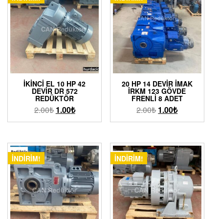
İKINCI EL 10 HP 42
20 HP 14 DEVIR İMAK
DEVIR DR 572
İRKM 123 GÖVDE
REDÜKTÖR
FRENLI 8 ADET
2.00
₺
1.00
₺
2.00
₺
1.00
₺
İNDIRIM!
İNDIRIM!