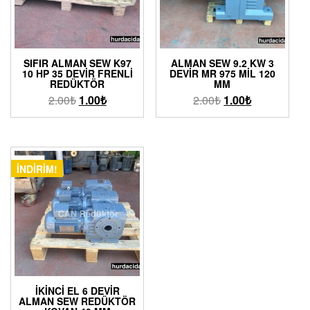
SIFIR ALMAN SEW K97
ALMAN SEW 9.2 KW 3
10 HP 35 DEVIR FRENLI
DEVIR MR 975 MIL 120
REDÜKTÖR
MM
2.00
₺
1.00
₺
2.00
₺
1.00
₺
İNDIRIM!
İKINCI EL 6 DEVIR
ALMAN SEW REDÜKTÖR