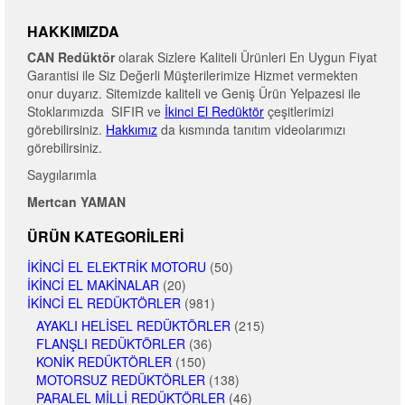
HAKKIMIZDA
CAN Redüktör
olarak Sizlere Kaliteli Ürünleri En Uygun Fiyat
Garantisi ile Siz Değerli Müşterilerimize Hizmet vermekten
onur duyarız. Sitemizde kaliteli ve Geniş Ürün Yelpazesi ile
Stoklarımızda SIFIR ve
İkinci El Redüktör
çeşitlerimizi
görebilirsiniz.
Hakkımız
da kısmında tanıtım videolarımızı
görebilirsiniz.
Saygılarımla
Mertcan YAMAN
ÜRÜN KATEGORILERI
İKINCI EL ELEKTRIK MOTORU
(50)
İKINCI EL MAKINALAR
(20)
İKINCI EL REDÜKTÖRLER
(981)
AYAKLI HELISEL REDÜKTÖRLER
(215)
FLANŞLI REDÜKTÖRLER
(36)
KONIK REDÜKTÖRLER
(150)
MOTORSUZ REDÜKTÖRLER
(138)
PARALEL MILLI REDÜKTÖRLER
(46)