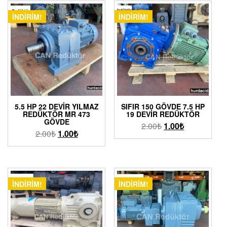
İNDIRIM!
İNDIRIM!
5.5 HP 22 DEVIR YILMAZ
SIFIR 150 GÖVDE 7.5 HP
REDÜKTÖR MR 473
19 DEVIR REDÜKTÖR
GÖVDE
2.00
₺
1.00
₺
2.00
₺
1.00
₺
İNDIRIM!
İNDIRIM!