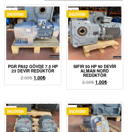
İNDIRIM!
İNDIRIM!
PGR PA52 GÖVDE 7.5 HP
SIFIR 50 HP 90 DEVIR
23 DEVIR REDÜKTÖR
ALMAN NORD
REDÜKTÖR
2.00
₺
1.00
₺
2.00
₺
1.00
₺
İNDIRIM!
İNDIRIM!