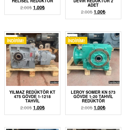
HELISEL REDÜKTÖR
DEVIR REDÜKTÖR 2
ADET
2.00
₺
1.00
₺
2.00
₺
1.00
₺
İNDIRIM!
İNDIRIM!
YILMAZ REDÜKTÖR KT
LEROY SOMER KN 573
475 GÖVDE 1-1218
GÖVDE 1-20 TAHVIL
TAHVIL
REDÜKTÖR
2.00
₺
1.00
₺
2.00
₺
1.00
₺