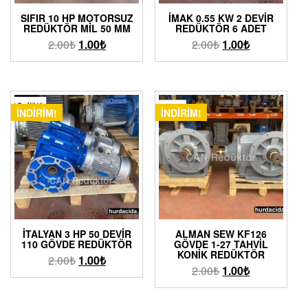
SIFIR 10 HP MOTORSUZ
İMAK 0.55 KW 2 DEVIR
REDÜKTÖR MIL 50 MM
REDÜKTÖR 6 ADET
2.00
₺
1.00
₺
2.00
₺
1.00
₺
İNDIRIM!
İNDIRIM!
İTALYAN 3 HP 50 DEVIR
ALMAN SEW KF126
110 GÖVDE REDÜKTÖR
GÖVDE 1-27 TAHVIL
KONIK REDÜKTÖR
2.00
₺
1.00
₺
2.00
₺
1.00
₺