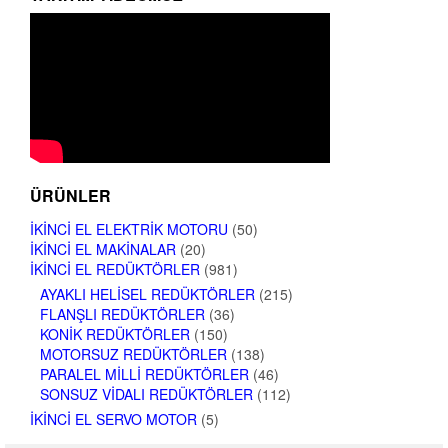
ÜRÜNLER
İKINCI EL ELEKTRIK MOTORU
(50)
İKINCI EL MAKINALAR
(20)
İKINCI EL REDÜKTÖRLER
(981)
AYAKLI HELISEL REDÜKTÖRLER
(215)
FLANŞLI REDÜKTÖRLER
(36)
KONIK REDÜKTÖRLER
(150)
MOTORSUZ REDÜKTÖRLER
(138)
PARALEL MILLI REDÜKTÖRLER
(46)
SONSUZ VIDALI REDÜKTÖRLER
(112)
İKINCI EL SERVO MOTOR
(5)