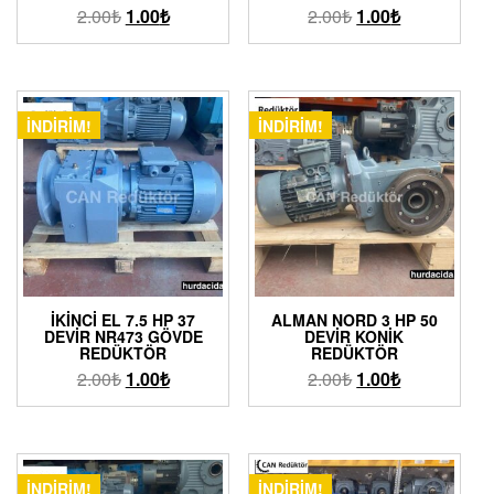
2.00
₺
1.00
₺
2.00
₺
1.00
₺
İNDIRIM!
İNDIRIM!
İKINCI EL 7.5 HP 37
ALMAN NORD 3 HP 50
DEVIR NR473 GÖVDE
DEVIR KONIK
REDÜKTÖR
REDÜKTÖR
2.00
₺
1.00
₺
2.00
₺
1.00
₺
İNDIRIM!
İNDIRIM!