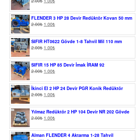
2.00
₺
1.00
₺
FLENDER 3 HP 28 Devir Redüktör Kovan 50 mm
2.00
₺
1.00
₺
SIFIR HT0622 Gövde 1-8 Tahvil Mil 110 mm
2.00
₺
1.00
₺
SIFIR 15 HP 85 Devir İmak İRAM 92
2.00
₺
1.00
₺
İkinci El 2 HP 24 Devir PGR Konik Redüktör
2.00
₺
1.00
₺
Yılmaz Redüktör 2 HP 104 Devir NR 202 Gövde
2.00
₺
1.00
₺
Alman FLENDER 4 Aktarma 1-28 Tahvil