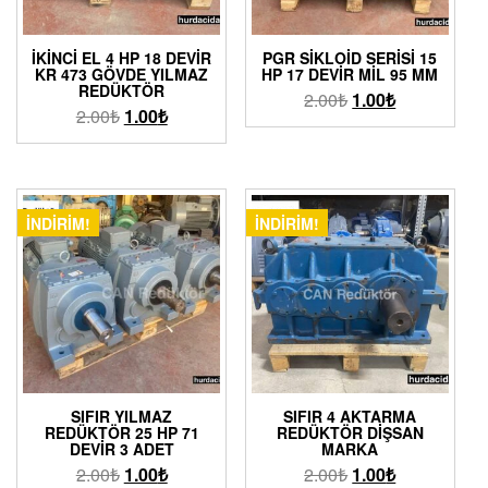
İKINCI EL 4 HP 18 DEVIR
PGR SIKLOID SERISI 15
KR 473 GÖVDE YILMAZ
HP 17 DEVIR MIL 95 MM
REDÜKTÖR
2.00
₺
1.00
₺
2.00
₺
1.00
₺
İNDIRIM!
İNDIRIM!
SIFIR YILMAZ
SIFIR 4 AKTARMA
REDÜKTÖR 25 HP 71
REDÜKTÖR DIŞSAN
DEVIR 3 ADET
MARKA
2.00
₺
1.00
₺
2.00
₺
1.00
₺