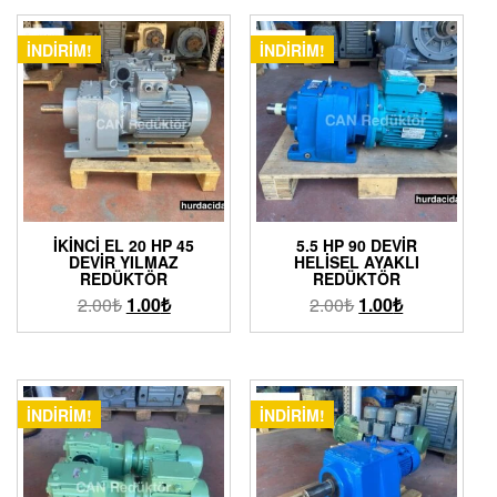
İNDIRIM!
İNDIRIM!
İKINCI EL 20 HP 45
5.5 HP 90 DEVIR
DEVIR YILMAZ
HELISEL AYAKLI
REDÜKTÖR
REDÜKTÖR
2.00
₺
1.00
₺
2.00
₺
1.00
₺
İNDIRIM!
İNDIRIM!