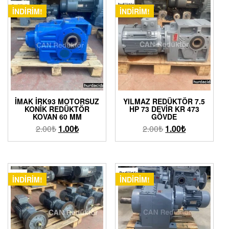
İNDIRIM!
İNDIRIM!
İMAK İRK93 MOTORSUZ
YILMAZ REDÜKTÖR 7.5
KONIK REDÜKTÖR
HP 73 DEVIR KR 473
KOVAN 60 MM
GÖVDE
2.00
₺
1.00
₺
2.00
₺
1.00
₺
İNDIRIM!
İNDIRIM!