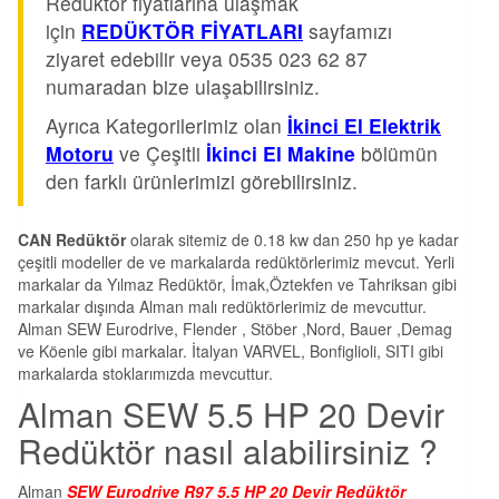
Redüktör fiyatlarına ulaşmak
için
REDÜKTÖR FİYATLARI
sayfamızı
ziyaret edebilir veya 0535 023 62 87
numaradan bize ulaşabilirsiniz.
Ayrıca Kategorilerimiz olan
İkinci El Elektrik
Motoru
ve Çeşitli
İkinci El Makine
bölümün
den farklı ürünlerimizi görebilirsiniz.
CAN Redüktör
olarak sitemiz de 0.18 kw dan 250 hp ye kadar
çeşitli modeller de ve markalarda redüktörlerimiz mevcut. Yerli
markalar da Yılmaz Redüktör, İmak,Öztekfen ve Tahriksan gibi
markalar dışında Alman malı redüktörlerimiz de mevcuttur.
Alman SEW Eurodrive, Flender , Stöber ,Nord, Bauer ,Demag
ve Köenle gibi markalar. İtalyan VARVEL, Bonfiglioli, SITI gibi
markalarda stoklarımızda mevcuttur.
Alman SEW 5.5 HP 20 Devir
Redüktör nasıl alabilirsiniz ?
Alman
SEW Eurodrive R97 5.5 HP 20 Devir Redüktör