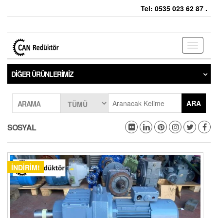
Tel: 0535 023 62 87 .
Toggle
navigati
DIĞER ÜRÜNLERIMIZ
ARA
ARAMA
SOSYAL
İNDIRIM!