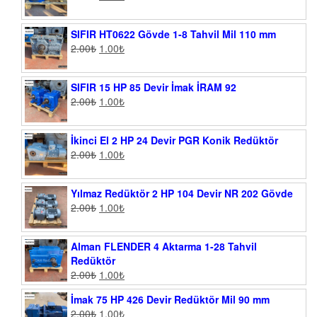
SIFIR HT0622 Gövde 1-8 Tahvil Mil 110 mm
2.00
₺
1.00
₺
SIFIR 15 HP 85 Devir İmak İRAM 92
2.00
₺
1.00
₺
İkinci El 2 HP 24 Devir PGR Konik Redüktör
2.00
₺
1.00
₺
Yılmaz Redüktör 2 HP 104 Devir NR 202 Gövde
2.00
₺
1.00
₺
Alman FLENDER 4 Aktarma 1-28 Tahvil
Redüktör
2.00
₺
1.00
₺
İmak 75 HP 426 Devir Redüktör Mil 90 mm
2.00
₺
1.00
₺