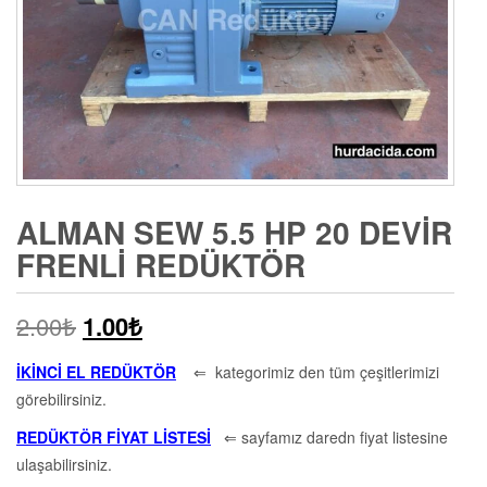
ALMAN SEW 5.5 HP 20 DEVIR
FRENLI REDÜKTÖR
2.00
₺
1.00
₺
İKİNCİ EL REDÜKTÖR
⇐ kategorimiz den tüm çeşitlerimizi
görebilirsiniz.
REDÜKTÖR FİYAT LİSTESİ
⇐ sayfamız daredn fiyat listesine
ulaşabilirsiniz.