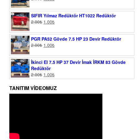
SIFIR Yılmaz Redüktör HT1022 Redüktör
2.00
₺
1.00
₺
PGR PA52 Gövde 7.5 HP 23 Devir Redüktör
2.00
₺
1.00
₺
İkinci El 7.5 HP 37 Devir İmak İRKM 83 Gövde
Redüktör
2.00
₺
1.00
₺
TANITIM VIDEOMUZ