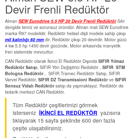
Devir Frenli Redüktör
Alman
SEW Eurodrive 5.5 HP 20 Devir Frenli Redüktör
Sıfır
dengide temiz ve sorunsuz üründür. Alman malı SEW Eurodrive
marka R97 modelidir. Redüktör helisel dişli modele sahip çıkışı
mil kalınlığı 60 mm
dir. Redüktör çıkışı 20 devirdir. Motor gücü
4 kw 5.5 hp 1450 devir gücünde. Motor arkasında manyetik
fren sistemide mevcuttur.
CAN Redüktör olarak İkinci El Redüktör Dışında
SIFIR Yılmaz
Redüktör Satışı
, SIFIR Yön Değiştirici Redüktör ,
SIFIR STM
Bologna Redüktör
, SIFIR Tramec Redüktör Satışı, SIFIR
Varvel Redüktör,
SIFIR DZ Transmissioni Redüktör
ve
SIFIR
Sonsuz Vidalı Redüktör
satışı da yapmaktayız. Redüktör de
tedarik merkezi CAN Redüktör.
Tüm Redüktör çeşitlerimizi görmek
isterseniz
İKİNCİ EL REDÜKTÖR
yazısına
tıklayarak 15 sayfa şeklinde 600 den fazla
çeşite ulaşabilirsiniz.