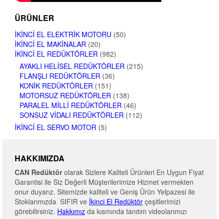
ÜRÜNLER
İKINCI EL ELEKTRIK MOTORU
(50)
İKINCI EL MAKINALAR
(20)
İKINCI EL REDÜKTÖRLER
(982)
AYAKLI HELISEL REDÜKTÖRLER
(215)
FLANŞLI REDÜKTÖRLER
(36)
KONIK REDÜKTÖRLER
(151)
MOTORSUZ REDÜKTÖRLER
(138)
PARALEL MILLI REDÜKTÖRLER
(46)
SONSUZ VIDALI REDÜKTÖRLER
(112)
İKINCI EL SERVO MOTOR
(5)
HAKKIMIZDA
CAN Redüktör
olarak Sizlere Kaliteli Ürünleri En Uygun Fiyat
Garantisi ile Siz Değerli Müşterilerimize Hizmet vermekten
onur duyarız. Sitemizde kaliteli ve Geniş Ürün Yelpazesi ile
Stoklarımızda SIFIR ve
İkinci El Redüktör
çeşitlerimizi
görebilirsiniz.
Hakkımız
da kısmında tanıtım videolarımızı