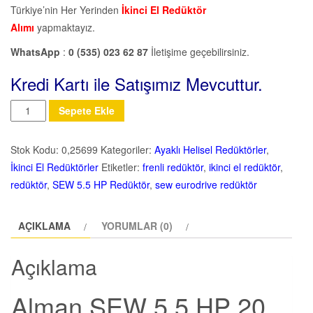
Türkiye’nin Her Yerinden
İkinci El Redüktör
Alımı
yapmaktayız.
WhatsApp
:
0 (535) 023 62 87
İletişime geçebilirsiniz.
Kredi Kartı ile Satışımız Mevcuttur.
Miktar
Sepete Ekle
Stok Kodu:
0,25699
Kategoriler:
Ayaklı Helisel Redüktörler
,
İkinci El Redüktörler
Etiketler:
frenli redüktör
,
ikinci el redüktör
,
redüktör
,
SEW 5.5 HP Redüktör
,
sew eurodrive redüktör
AÇIKLAMA
YORUMLAR (0)
Açıklama
Alman SEW 5.5 HP 20