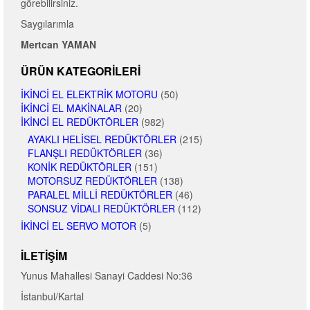
görebilirsiniz.
Saygılarımla
Mertcan YAMAN
ÜRÜN KATEGORILERI
İKINCI EL ELEKTRIK MOTORU
(50)
İKINCI EL MAKINALAR
(20)
İKINCI EL REDÜKTÖRLER
(982)
AYAKLI HELISEL REDÜKTÖRLER
(215)
FLANŞLI REDÜKTÖRLER
(36)
KONIK REDÜKTÖRLER
(151)
MOTORSUZ REDÜKTÖRLER
(138)
PARALEL MILLI REDÜKTÖRLER
(46)
SONSUZ VIDALI REDÜKTÖRLER
(112)
İKINCI EL SERVO MOTOR
(5)
İLETIŞIM
Yunus Mahallesi Sanayi Caddesi No:36
İstanbul/Kartal