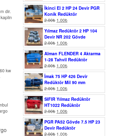
İkinci El 2 HP 24 Devir PGR
m dir.
Konik Redüktör
 kaplin
2.00
₺
1.00
₺
Yılmaz Redüktör 2 HP 104
Devir NR 202 Gövde
2.00
₺
1.00
₺
Alman FLENDER 4 Aktarma
1-28 Tahvil Redüktör
2.00
₺
1.00
₺
160 kw
İmak 75 HP 426 Devir
ş
Redüktör Mil 90 mm
2.00
₺
1.00
₺
SIFIR Yılmaz Redüktör
anbul
HT1022 Redüktör
argo
2.00
₺
1.00
₺
PGR PA52 Gövde 7.5 HP 23
Devir Redüktör
rgo
2.00
₺
1.00
₺