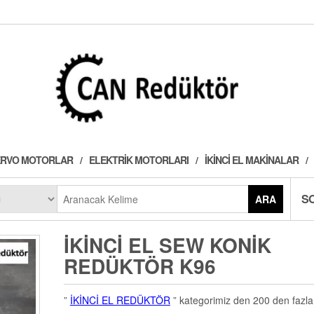
 SERVO MOTORLAR
ELEKTRIK MOTORLARI
İKINCI EL MAKINALAR
S
ARA
İKINCI EL SEW KONIK
REDÜKTÖR K96
”
İKİNCİ EL REDÜKTÖR
” kategorimiz den 200 den fazla