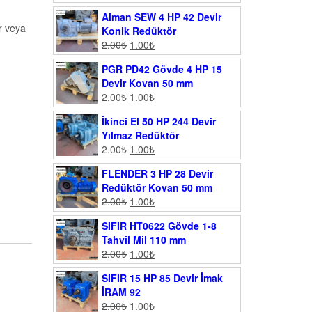
Alman SEW 4 HP 42 Devir
ir veya
Konik Redüktör
2.00
₺
1.00
₺
PGR PD42 Gövde 4 HP 15
Devir Kovan 50 mm
2.00
₺
1.00
₺
İkinci El 50 HP 244 Devir
Yılmaz Redüktör
2.00
₺
1.00
₺
FLENDER 3 HP 28 Devir
Redüktör Kovan 50 mm
2.00
₺
1.00
₺
SIFIR HT0622 Gövde 1-8
Tahvil Mil 110 mm
2.00
₺
1.00
₺
SIFIR 15 HP 85 Devir İmak
İRAM 92
2.00
₺
1.00
₺