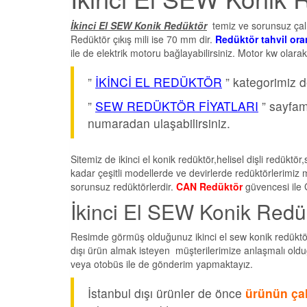
İkinci El SEW Konik Redüktör
temiz ve sorunsuz çalı
Redüktör çıkış mili ise 70 mm dir.
Redüktör tahvil oran
ile de elektrik motoru bağlayabilirsiniz. Motor kw olara
”
İKİNCİ EL REDÜKTÖR
” kategorimiz d
”
SEW REDÜKTÖR FİYATLARI
” sayfamı
numaradan ulaşabilirsiniz.
Sitemiz de ikinci el konik redüktör,helisel dişli redüktö
kadar çeşitli modellerde ve devirlerde redüktörlerimiz m
sorunsuz redüktörlerdir.
CAN Redüktör
güvencesi ile 
İkinci El SEW Konik Redükt
Resimde görmüş olduğunuz ikinci el sew konik redüktör İ
dışı ürün almak isteyen müşterilerimize anlaşmalı ol
veya otobüs ile de gönderim yapmaktayız.
İstanbul dışı ürünler de önce
ürünün çal