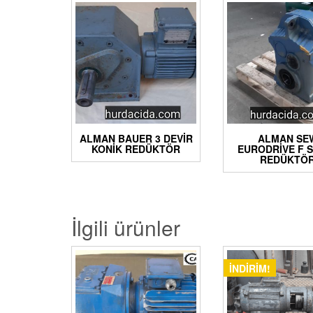
ALMAN BAUER 3 DEVIR
ALMAN SE
KONIK REDÜKTÖR
EURODRIVE F S
REDÜKTÖ
İlgili ürünler
İNDIRIM!