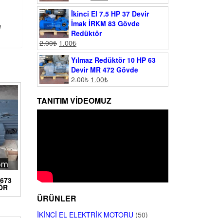
İkinci El 7.5 HP 37 Devir
İmak İRKM 83 Gövde
W
Redüktör
2.00
₺
1.00
₺
Yılmaz Redüktör 10 HP 63
Devir MR 472 Gövde
2.00
₺
1.00
₺
TANITIM VIDEOMUZ
 673
ÖR
ÜRÜNLER
İKINCI EL ELEKTRIK MOTORU
(50)