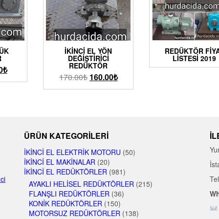
ÇÜK
İKINCI EL YÖN
REDÜKTÖR FIY
R
DEĞIŞTIRICI
LISTESI 2019
REDÜKTÖR
0
₺
170.00
₺
160.00
₺
ÜRÜN KATEGORILERI
İL
Yu
İKINCI EL ELEKTRIK MOTORU
(50)
İKINCI EL MAKINALAR
(20)
İst
İKINCI EL REDÜKTÖRLER
(981)
nci
Te
AYAKLI HELISEL REDÜKTÖRLER
(215)
FLANŞLI REDÜKTÖRLER
(36)
Wh
KONIK REDÜKTÖRLER
(150)
MOTORSUZ REDÜKTÖRLER
(138)