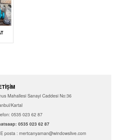
AT
ETIŞIM
nus Mahallesi Sanayi Caddesi No:36
anbul/Kartal
lefon: 0535 023 62 87
atsaap: 0535 023 62 87
E posta : mertcanyaman@windowslive.com