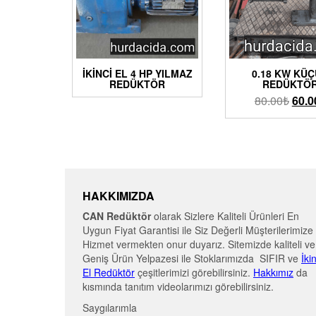
İKINCI EL 4 HP YILMAZ
0.18 KW KÜ
REDÜKTÖR
REDÜKTÖ
80.00
₺
60.0
HAKKIMIZDA
CAN Redüktör
olarak Sizlere Kaliteli Ürünleri En
Uygun Fiyat Garantisi ile Siz Değerli Müşterilerimize
Hizmet vermekten onur duyarız. Sitemizde kaliteli ve
Geniş Ürün Yelpazesi ile Stoklarımızda SIFIR ve
İki
El Redüktör
çeşitlerimizi görebilirsiniz.
Hakkımız
da
kısmında tanıtım videolarımızı görebilirsiniz.
Saygılarımla