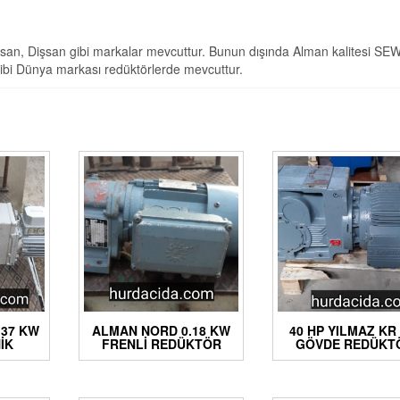
ksan, Dişsan gibi markalar mevcuttur. Bunun dışında Alman kalitesi SE
ibi Dünya markası redüktörlerde mevcuttur.
.37 KW
ALMAN NORD 0.18 KW
40 HP YILMAZ KR
IK
FRENLI REDÜKTÖR
GÖVDE REDÜKT