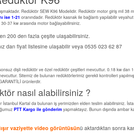
şmaktadır. Redüktör SEW K96 Modelidir. Redüktör motor giriş mil 38 m
ı ise 1-21
oranındadır. Redüktör kasnak ile bağlantı yapılabilir veyahut
k 30-37 kw arasında motor bağlayabilirsiniz.
en 200 den fazla çeşite ulaşabilirsiniz.
z dan fiyat listesine ulaşabilir veya 0535 023 62 87
r,sonsuz dişli redüktör ve özel redüktör çeşitleri mevcuttur. 0.18 kw dan 
evcuttur. Sitemiz de bulunan redüktörlerimiz gerekli kontrolleri yapılmı
GARANTİLİ ürünlerdir.
ör nasıl alabilirsiniz ?
stanbul Kartal da bulunan iş yerimizden elden teslim alabilirsiniz. İst
duğumuz
PTT Kargo ile gönderim
yapmaktayız. Bunun dışında ambar k
ışır vaziyette video görüntüsün
ü aktardıktan sonra ka