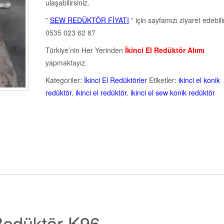
ulaşabilirsiniz.
”
SEW REDÜKTÖR FİYATI
” için sayfamızı ziyaret edebil
0535 023 62 87
Türkiye’nin Her Yerinden
İkinci El Redüktör Alımı
yapmaktayız.
Kategoriler:
İkinci El Redüktörler
Etiketler:
ikinci el konik
redüktör
,
ikinci el redüktör
,
ikinci el sew konik redüktör
Redüktör K96