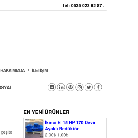
Tel: 0535 023 62 87 .
HAKKIMIZDA
İLETIŞIM
OSYAL
EN YENI ÜRÜNLER
İkinci El 15 HP 170 Devir
Ayaklı Redüktör
 çeşite
2.00
₺
1.00
₺