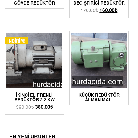
GÖVDE REDÜKTÖR
DEĞIŞTIRICI REDÜKTÖR
170.00
₺
160.00
₺
İNDIRIM!
İKINCI EL FRENLI
KÜÇÜK REDÜKTÖR
REDÜKTÖR 2.2 KW
ALMAN MALI
390.00
₺
380.00
₺
EN YENI ÜRÜNLER