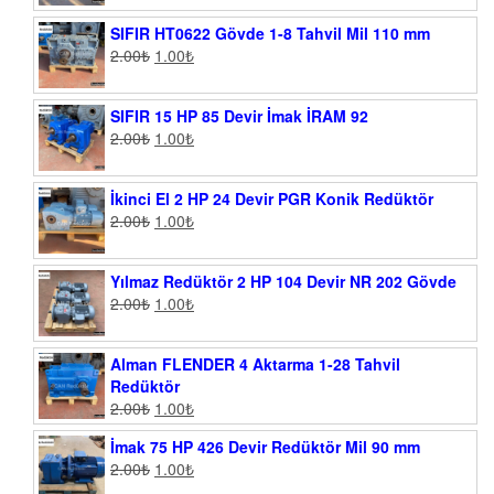
SIFIR HT0622 Gövde 1-8 Tahvil Mil 110 mm
2.00
₺
1.00
₺
SIFIR 15 HP 85 Devir İmak İRAM 92
2.00
₺
1.00
₺
İkinci El 2 HP 24 Devir PGR Konik Redüktör
2.00
₺
1.00
₺
Yılmaz Redüktör 2 HP 104 Devir NR 202 Gövde
2.00
₺
1.00
₺
Alman FLENDER 4 Aktarma 1-28 Tahvil
Redüktör
2.00
₺
1.00
₺
İmak 75 HP 426 Devir Redüktör Mil 90 mm
2.00
₺
1.00
₺