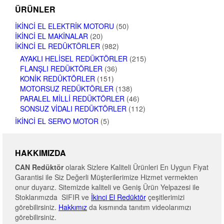
ÜRÜNLER
İKINCI EL ELEKTRIK MOTORU
(50)
İKINCI EL MAKINALAR
(20)
İKINCI EL REDÜKTÖRLER
(982)
AYAKLI HELISEL REDÜKTÖRLER
(215)
FLANŞLI REDÜKTÖRLER
(36)
KONIK REDÜKTÖRLER
(151)
MOTORSUZ REDÜKTÖRLER
(138)
PARALEL MILLI REDÜKTÖRLER
(46)
SONSUZ VIDALI REDÜKTÖRLER
(112)
İKINCI EL SERVO MOTOR
(5)
HAKKIMIZDA
CAN Redüktör
olarak Sizlere Kaliteli Ürünleri En Uygun Fiyat
Garantisi ile Siz Değerli Müşterilerimize Hizmet vermekten
onur duyarız. Sitemizde kaliteli ve Geniş Ürün Yelpazesi ile
Stoklarımızda SIFIR ve
İkinci El Redüktör
çeşitlerimizi
görebilirsiniz.
Hakkımız
da kısmında tanıtım videolarımızı
görebilirsiniz.