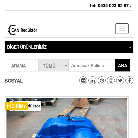
Tel: 0535 023 62 87 .
Toggle
navigati
DIĞER ÜRÜNLERIMIZ
ARA
ARAMA
SOSYAL
İNDIRIM!