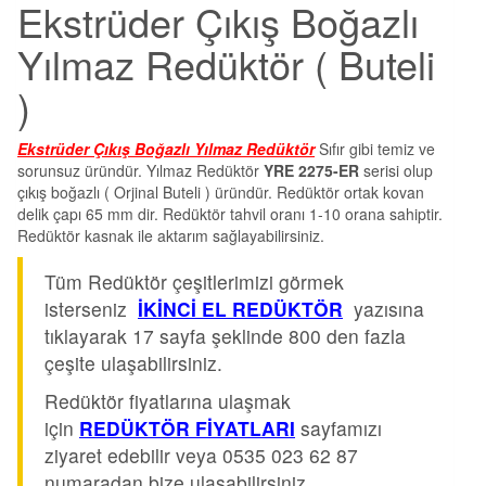
Ekstrüder Çıkış Boğazlı
Yılmaz Redüktör ( Buteli
)
Ekstrüder Çıkış Boğazlı Yılmaz Redüktör
Sıfır gibi temiz ve
sorunsuz üründür. Yılmaz Redüktör
YRE 2275-ER
serisi olup
çıkış boğazlı ( Orjinal Buteli ) üründür. Redüktör ortak kovan
delik çapı 65 mm dir. Redüktör tahvil oranı 1-10 orana sahiptir.
Redüktör kasnak ile aktarım sağlayabilirsiniz.
Tüm Redüktör çeşitlerimizi görmek
isterseniz
İKİNCİ EL REDÜKTÖR
yazısına
tıklayarak 17 sayfa şeklinde 800 den fazla
çeşite ulaşabilirsiniz.
Redüktör fiyatlarına ulaşmak
için
REDÜKTÖR FİYATLARI
sayfamızı
ziyaret edebilir veya 0535 023 62 87
numaradan bize ulaşabilirsiniz.