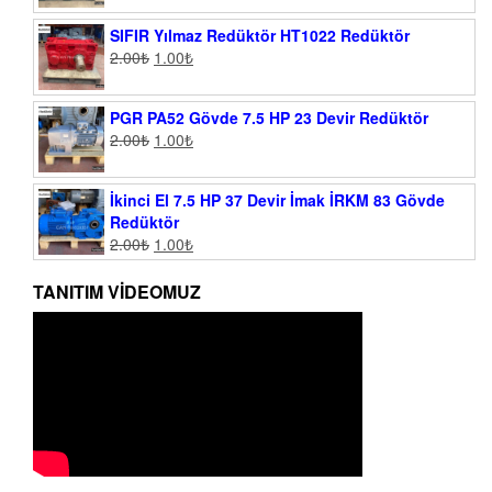
SIFIR Yılmaz Redüktör HT1022 Redüktör
2.00
₺
1.00
₺
PGR PA52 Gövde 7.5 HP 23 Devir Redüktör
2.00
₺
1.00
₺
İkinci El 7.5 HP 37 Devir İmak İRKM 83 Gövde
Redüktör
2.00
₺
1.00
₺
TANITIM VIDEOMUZ