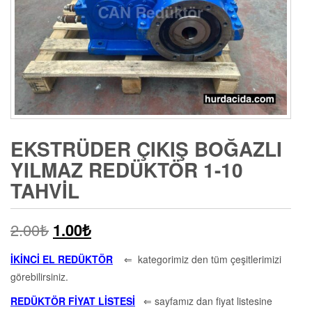
EKSTRÜDER ÇIKIŞ BOĞAZLI
YILMAZ REDÜKTÖR 1-10
TAHVIL
2.00
₺
1.00
₺
İKİNCİ EL REDÜKTÖR
⇐ kategorimiz den tüm çeşitlerimizi
görebilirsiniz.
REDÜKTÖR FİYAT LİSTESİ
⇐ sayfamız dan fiyat listesine