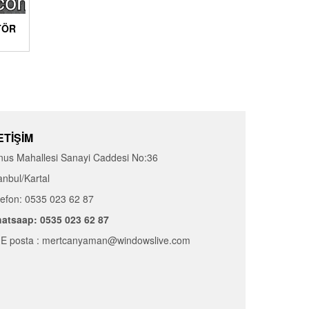
TÖR
ETIŞIM
nus Mahallesi Sanayi Caddesi No:36
anbul/Kartal
lefon: 0535 023 62 87
atsaap: 0535 023 62 87
E posta : mertcanyaman@windowslive.com