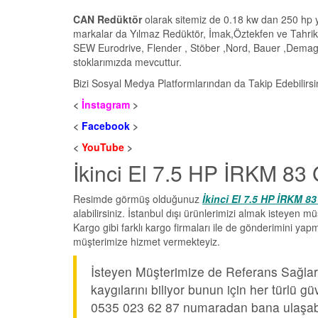
CAN Redüktör
olarak sitemiz de 0.18 kw dan 250 hp y
markalar da Yılmaz Redüktör, İmak,Öztekfen ve Tahrik
SEW Eurodrive, Flender , Stöber ,Nord, Bauer ,Demag v
stoklarımızda mevcuttur.
Bizi Sosyal Medya Platformlarından da Takip Edebilirsi
<
İnstagram
>
<
Facebook
>
<
YouTube
>
İkinci El 7.5 HP İRKM 83 
Resimde görmüş olduğunuz
İkinci El 7.5 HP İRKM 
alabilirsiniz. İstanbul dışı ürünlerimizi almak isteyen 
Kargo gibi farklı kargo firmaları ile de gönderimini yap
müşterimize hizmet vermekteyiz.
İsteyen Müşterimize de Referans Sağları
kaygılarını biliyor bunun için her türlü
0535 023 62 87 numaradan bana ulaşabil