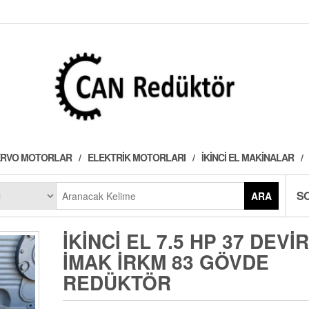
 SERVO MOTORLAR
ELEKTRIK MOTORLARI
İKINCI EL MAKINALAR
S
ARA
İKINCI EL 7.5 HP 37 DEVIR
İMAK İRKM 83 GÖVDE
REDÜKTÖR