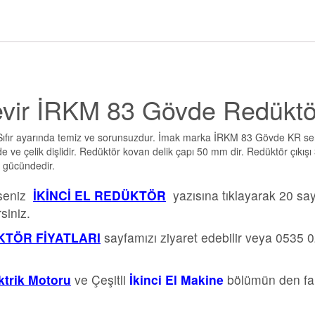
Devir İRKM 83 Gövde Redüktö
Sıfır ayarında temiz ve sorunsuzdur. İmak marka İRKM 83 Gövde KR ser
e ve çelik dişlidir. Redüktör kovan delik çapı 50 mm dir. Redüktör çıkışı
 gücündedir.
rseniz
İKİNCİ EL REDÜKTÖR
yazısına tıklayarak 20 sa
siniz.
TÖR FİYATLARI
sayfamızı ziyaret edebilir veya 0535 
ektrik Motoru
ve Çeşitli
İkinci El Makine
bölümün den far