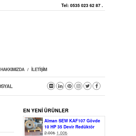
Tel: 0535 023 62 87 .
HAKKIMIZDA
İLETIŞIM
OSYAL
EN YENI ÜRÜNLER
Alman SEW KAF107 Gövde
10 HP 35 Devir Redüktör
2.00
₺
1.00
₺