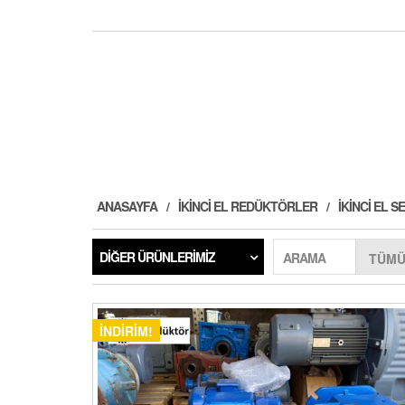
ANASAYFA
İKINCI EL REDÜKTÖRLER
İKINCI EL
DIĞER ÜRÜNLERIMIZ
ARAMA
İNDIRIM!