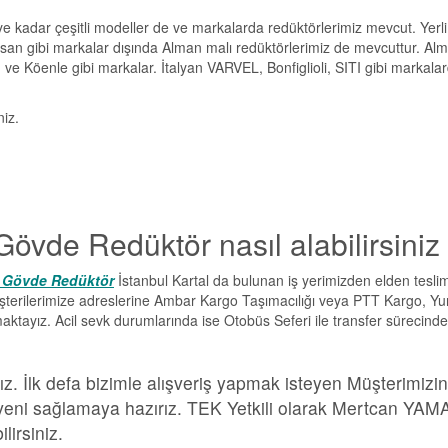
e kadar çeşitli modeller de ve markalarda redüktörlerimiz mevcut. Yerli
san gibi markalar dışında Alman malı redüktörlerimiz de mevcuttur. Al
e Köenle gibi markalar. İtalyan VARVEL, Bonfiglioli, SITI gibi markala
niz.
Gövde Redüktör nasıl alabilirsiniz
83 Gövde Redüktör
İstanbul Kartal da bulunan iş yerimizden elden tesli
müşterilerimize adreslerine Ambar Kargo Taşımacılığı veya PTT Kargo, Yur
maktayız. Acil sevk durumlarında ise Otobüs Seferi ile transfer sürecinde
z. İlk defa bizimle alışveriş yapmak isteyen Müşterimizi
 güveni sağlamaya hazırız. TEK Yetkili olarak Mertcan YA
irsiniz.