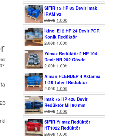
SIFIR 15 HP 85 Devir İmak
İRAM 92
2.00
₺
1.00
₺
İkinci El 2 HP 24 Devir PGR
Konik Redüktör
r
2.00
₺
1.00
₺
Yılmaz Redüktör 2 HP 104
isi
Devir NR 202 Gövde
 37
2.00
₺
1.00
₺
Alman FLENDER 4 Aktarma
1-28 Tahvil Redüktör
yfa
2.00
₺
1.00
₺
İmak 75 HP 426 Devir
023
Redüktör Mil 90 mm
2.00
₺
1.00
₺
klı
SIFIR Yılmaz Redüktör
HT1022 Redüktör
2.00
₺
1.00
₺