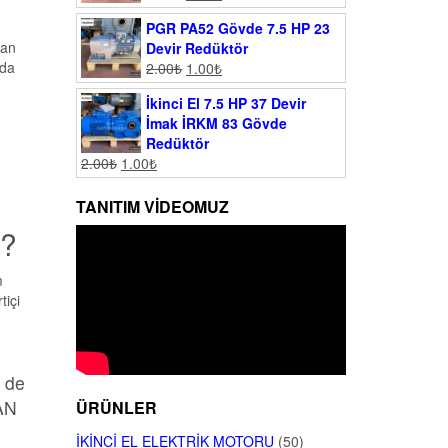
PGR PA52 Gövde 7.5 HP 23
man
Devir Redüktör
rda
2.00
₺
1.00
₺
İkinci El 7.5 HP 37 Devir
İmak İRKM 83 Gövde
Redüktör
2.00
₺
1.00
₺
TANITIM VIDEOMUZ
 ?
m
tiçi
n de
MAN
ÜRÜNLER
İKINCI EL ELEKTRIK MOTORU
(50)