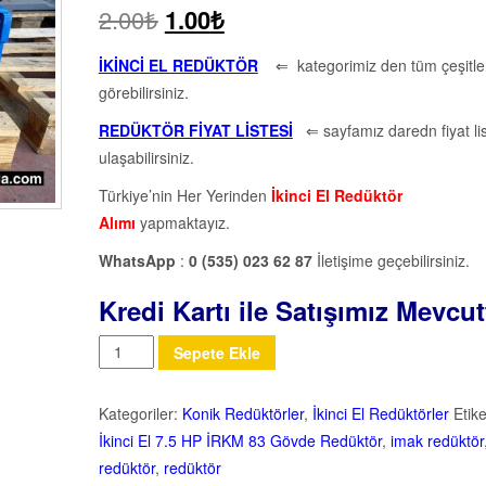
2.00
₺
1.00
₺
İKİNCİ EL REDÜKTÖR
⇐ kategorimiz den tüm çeşitler
görebilirsiniz.
REDÜKTÖR FİYAT LİSTESİ
⇐ sayfamız daredn fiyat li
ulaşabilirsiniz.
Türkiye’nin Her Yerinden
İkinci El Redüktör
Alımı
yapmaktayız.
WhatsApp
:
0 (535) 023 62 87
İletişime geçebilirsiniz.
Kredi Kartı ile Satışımız Mevcut
Miktar
Sepete Ekle
Kategoriler:
Konik Redüktörler
,
İkinci El Redüktörler
Etike
İkinci El 7.5 HP İRKM 83 Gövde Redüktör
,
imak redüktör
redüktör
,
redüktör