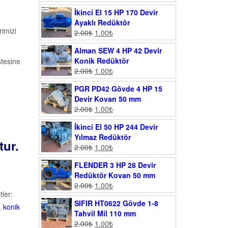
İkinci El 15 HP 170 Devir
Ayaklı Redüktör
imizi
2.00
₺
1.00
₺
Alman SEW 4 HP 42 Devir
Konik Redüktör
stesine
2.00
₺
1.00
₺
PGR PD42 Gövde 4 HP 15
Devir Kovan 50 mm
2.00
₺
1.00
₺
İkinci El 50 HP 244 Devir
Yılmaz Redüktör
tur.
2.00
₺
1.00
₺
FLENDER 3 HP 28 Devir
Redüktör Kovan 50 mm
2.00
₺
1.00
₺
tler:
SIFIR HT0622 Gövde 1-8
,
konik
Tahvil Mil 110 mm
2.00
₺
1.00
₺