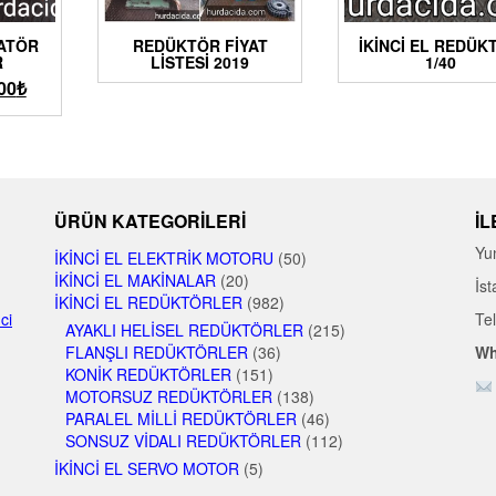
YATÖR
REDÜKTÖR FIYAT
İKINCI EL REDÜK
R
LISTESI 2019
1/40
00
₺
ÜRÜN KATEGORILERI
İL
Yu
İKINCI EL ELEKTRIK MOTORU
(50)
İKINCI EL MAKINALAR
(20)
İst
İKINCI EL REDÜKTÖRLER
(982)
nci
Te
AYAKLI HELISEL REDÜKTÖRLER
(215)
FLANŞLI REDÜKTÖRLER
(36)
Wh
KONIK REDÜKTÖRLER
(151)
MOTORSUZ REDÜKTÖRLER
(138)
PARALEL MILLI REDÜKTÖRLER
(46)
SONSUZ VIDALI REDÜKTÖRLER
(112)
İKINCI EL SERVO MOTOR
(5)