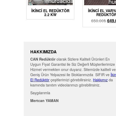
İKİNCİ EL REDÜKTÖR
İKINCI EL VAR
2.2 KW
REDÜKTÖ
650.00
₺
649.
HAKKIMIZDA
CAN Redüktör
olarak Sizlere Kaliteli Ürünleri En
Uygun Fiyat Garantisi ile Siz Değerli Müşterilerimize
Hizmet vermekten onur duyarız. Sitemizde kaliteli ve
Geniş Ürün Yelpazesi ile Stoklarımızda SIFIR ve
İki
El Redüktör
çeşitlerimizi görebilirsiniz.
Hakkımız
da
kısmında tanıtım videolarımızı görebilirsiniz.
Saygılarımla
Mertcan YAMAN