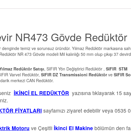
Devir NR473 Gövde Redüktör
ır denginde temiz ve sorunsuz üründür. Yılmaz Redüktör markasına sah
z Redüktör NR 473 Gövde modeli Mil kalınlığı 50 mm olup çıkışı 37 devirdi
Yılmaz Redüktör Satışı
, SIFIR Yön Değiştirici Redüktör ,
SIFIR STM
IFIR Varvel Redüktör,
SIFIR DZ Transmissioni Redüktör
ve
SIFIR S
edarik merkezi CAN Redüktör.
rseniz
İKİNCİ EL REDÜKTÖR
yazısına tıklayarak 15 sa
niz.
TÖR FİYATLARI
sayfamızı ziyaret edebilir veya 0535 
ektrik Motoru
ve Çeşitli
İkinci El Makine
bölümün den far