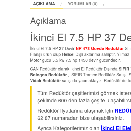
AÇIKLAMA
YORUMLAR (0)
Açıklama
İkinci El 7.5 HP 37 
İkinci El 7.5 HP 37 Devir
NR 473 Gövde Redüktör
Sıf
Flanşlı ürün olup Helisel Dişli aktarıma sahiptir. Yılma
Motor gücü 5.5 kw 7.5 hp 1450 devir gücündedir.
CAN Redüktör olarak İkinci El Redüktör Dışında
SIFIR 
Bologna Redüktör
, SIFIR Tramec Redüktör Satışı, S
Vidalı Redüktör
satışı da yapmaktayız. Redüktör de t
Tüm Redüktör çeşitlerimizi görmek iste
şeklinde 600 den fazla çeşite ulaşabilirsi
Redüktör fiyatlarına ulaşmak için
REDÜK
62 87 numaradan bize ulaşabilirsiniz.
Ayrıca Kategorilerimiz olan
İkinci El El