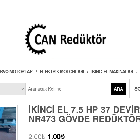
 SERVO MOTORLAR
ELEKTRIK MOTORLARI
İKINCI EL MAKINALAR
S
ARA
İKINCI EL 7.5 HP 37 DEVIR
NR473 GÖVDE REDÜKTÖ
2.00
₺
1.00
₺