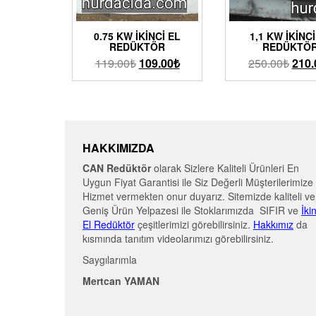
0.75 KW İKINCI EL
1,1 KW İKINCI
REDÜKTÖR
REDÜKTÖ
119.00
₺
109.00
₺
250.00
₺
210.
HAKKIMIZDA
CAN Redüktör
olarak Sizlere Kaliteli Ürünleri En
Uygun Fiyat Garantisi ile Siz Değerli Müşterilerimize
Hizmet vermekten onur duyarız. Sitemizde kaliteli ve
Geniş Ürün Yelpazesi ile Stoklarımızda SIFIR ve
İki
El Redüktör
çeşitlerimizi görebilirsiniz.
Hakkımız
da
kısmında tanıtım videolarımızı görebilirsiniz.
Saygılarımla
Mertcan YAMAN