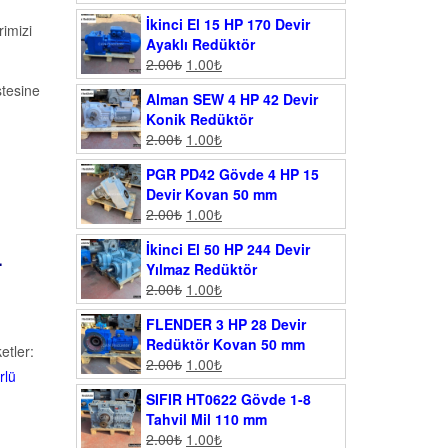
İkinci El 15 HP 170 Devir
imizi
Ayaklı Redüktör
2.00
₺
1.00
₺
stesine
Alman SEW 4 HP 42 Devir
Konik Redüktör
2.00
₺
1.00
₺
PGR PD42 Gövde 4 HP 15
Devir Kovan 50 mm
2.00
₺
1.00
₺
.
İkinci El 50 HP 244 Devir
Yılmaz Redüktör
2.00
₺
1.00
₺
FLENDER 3 HP 28 Devir
Redüktör Kovan 50 mm
ketler:
2.00
₺
1.00
₺
rlü
SIFIR HT0622 Gövde 1-8
Tahvil Mil 110 mm
2.00
₺
1.00
₺