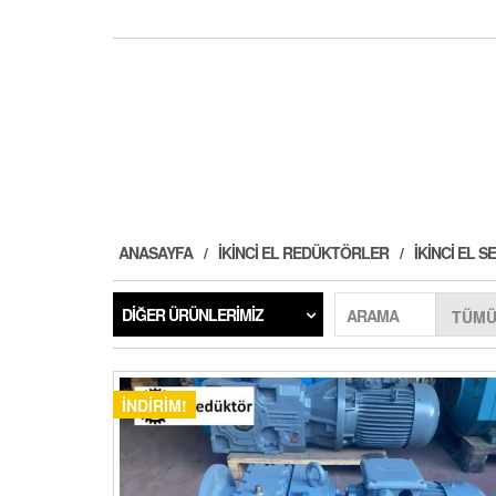
ANASAYFA
İKINCI EL REDÜKTÖRLER
İKINCI EL
DIĞER ÜRÜNLERIMIZ
ARAMA
İNDIRIM!