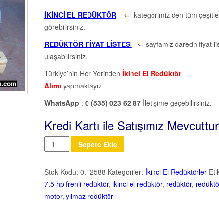
İKİNCİ EL REDÜKTÖR
⇐ kategorimiz den tüm çeşitler
görebilirsiniz.
REDÜKTÖR FİYAT LİSTESİ
⇐ sayfamız daredn fiyat li
ulaşabilirsiniz.
Türkiye’nin Her Yerinden
İkinci El Redüktör
Alımı
yapmaktayız.
WhatsApp
:
0 (535) 023 62 87
İletişime geçebilirsiniz.
Kredi Kartı ile Satışımız Mevcuttur
Miktar
Sepete Ekle
Stok Kodu:
0,12588
Kategoriler:
İkinci El Redüktörler
Eti
7.5 hp frenli redüktör
,
ikinci el redüktör
,
redüktör
,
redüktö
motor
,
yılmaz redüktör