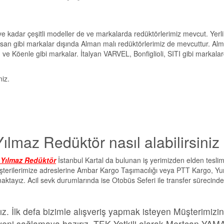
e kadar çeşitli modeller de ve markalarda redüktörlerimiz mevcut. Yerli
san gibi markalar dışında Alman malı redüktörlerimiz de mevcuttur. Al
e Köenle gibi markalar. İtalyan VARVEL, Bonfiglioli, SITI gibi markala
niz.
Yılmaz Redüktör nasıl alabilirsiniz
r Yılmaz Redüktör
İstanbul Kartal da bulunan iş yerimizden elden tesli
müşterilerimize adreslerine Ambar Kargo Taşımacılığı veya PTT Kargo, Yur
maktayız. Acil sevk durumlarında ise Otobüs Seferi ile transfer sürecinde
z. İlk defa bizimle alışveriş yapmak isteyen Müşterimizi
 güveni sağlamaya hazırız. TEK Yetkili olarak Mertcan YA