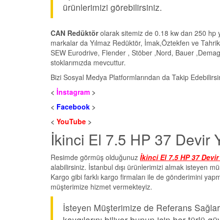
ürünlerimizi görebilirsiniz.
CAN Redüktör
olarak sitemiz de 0.18 kw dan 250 hp y
markalar da Yılmaz Redüktör, İmak,Öztekfen ve Tahrik
SEW Eurodrive, Flender , Stöber ,Nord, Bauer ,Demag v
stoklarımızda mevcuttur.
Bizi Sosyal Medya Platformlarından da Takip Edebilirsi
<
İnstagram
>
<
Facebook
>
<
YouTube
>
İkinci El 7.5 HP 37 Devir 
Resimde görmüş olduğunuz
İkinci El 7.5 HP 37 Devi
alabilirsiniz. İstanbul dışı ürünlerimizi almak isteyen 
Kargo gibi farklı kargo firmaları ile de gönderimini yap
müşterimize hizmet vermekteyiz.
İsteyen Müşterimize de Referans Sağları
kaygılarını biliyor bunun için her türlü