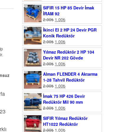
SIFIR 15 HP 85 Devir İmak
İRAM 92
2.00
₺
1.00
₺
İkinci El 2 HP 24 Devir PGR
Konik Redüktör
2.00
₺
1.00
₺
ip
Yılmaz Redüktör 2 HP 104
r.
Devir NR 202 Gövde
2.00
₺
1.00
₺
Alman FLENDER 4 Aktarma
onsuz
1-28 Tahvil Redüktör
2.00
₺
1.00
₺
yfa
İmak 75 HP 426 Devir
Redüktör Mil 90 mm
2.00
₺
1.00
₺
023
SIFIR Yılmaz Redüktör
HT1022 Redüktör
klı
2.00
₺
1.00
₺