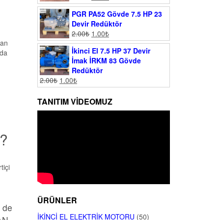
PGR PA52 Gövde 7.5 HP 23
Devir Redüktör
2.00
₺
1.00
₺
man
İkinci El 7.5 HP 37 Devir
rda
İmak İRKM 83 Gövde
Redüktör
2.00
₺
1.00
₺
TANITIM VIDEOMUZ
 ?
m
tiçi
ÜRÜNLER
n de
İKINCI EL ELEKTRIK MOTORU
(50)
MAN