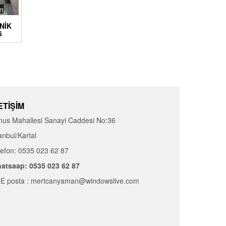
ONIK
6
ETIŞIM
nus Mahallesi Sanayi Caddesi No:36
anbul/Kartal
lefon: 0535 023 62 87
atsaap: 0535 023 62 87
E posta : mertcanyaman@windowslive.com