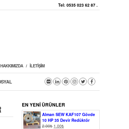
Tel: 0535 023 62 87 .
HAKKIMIZDA
İLETIŞIM
OSYAL
EN YENI ÜRÜNLER
R
Alman SEW KAF107 Gövde
10 HP 35 Devir Redüktör
2.00
₺
1.00
₺