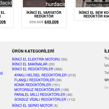
 EL
İKINCI EL VARYATÖR
İKINCI EL SEW K
R
REDÜKTÖR
REDÜKTÖR K9
00
₺
650.00
₺
649.00
₺
ÜRÜN KATEGORILERI
İL
Yu
İKINCI EL ELEKTRIK MOTORU
(50)
İKINCI EL MAKINALAR
(20)
İst
İKINCI EL REDÜKTÖRLER
(982)
nci
Te
AYAKLI HELISEL REDÜKTÖRLER
(215)
FLANŞLI REDÜKTÖRLER
(36)
Wh
KONIK REDÜKTÖRLER
(151)
MOTORSUZ REDÜKTÖRLER
(138)
PARALEL MILLI REDÜKTÖRLER
(46)
SONSUZ VIDALI REDÜKTÖRLER
(112)
İKINCI EL SERVO MOTOR
(5)