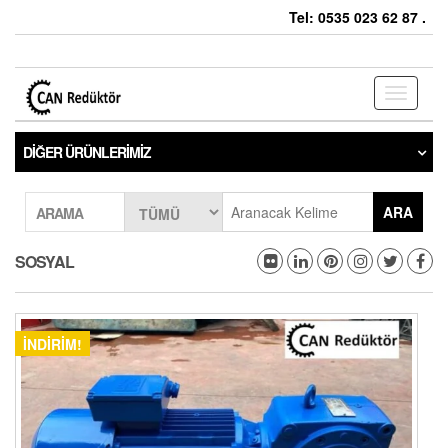
Tel: 0535 023 62 87 .
Toggle
navigati
DIĞER ÜRÜNLERIMIZ
ARA
ARAMA
SOSYAL
İNDIRIM!