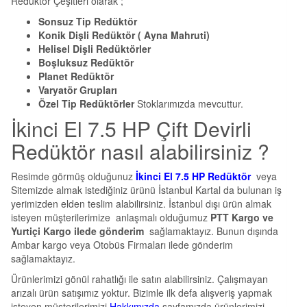
Redüktör Çeşitleri olarak ;
Sonsuz Tip Redüktör
Konik Dişli Redüktör ( Ayna Mahruti)
Helisel Dişli Redüktörler
Boşluksuz Redüktör
Planet Redüktör
Varyatör Grupları
Özel Tip Redüktörler
Stoklarımızda mevcuttur.
İkinci El 7.5 HP Çift Devirli
Redüktör nasıl alabilirsiniz ?
Resimde görmüş olduğunuz
İkinci El 7.5 HP Redüktör
veya
Sitemizde almak istediğiniz ürünü İstanbul Kartal da bulunan iş
yerimizden elden teslim alabilirsiniz. İstanbul dışı ürün almak
isteyen müşterilerimize anlaşmalı olduğumuz
PTT Kargo ve
Yurtiçi Kargo ilede gönderim
sağlamaktayız. Bunun dışında
Ambar kargo veya Otobüs Firmaları ilede gönderim
sağlamaktayız.
Ürünlerimizi gönül rahatlığı ile satın alabilirsiniz. Çalışmayan
arızalı ürün satışımız yoktur. Bizimle ilk defa alışveriş yapmak
isteyen müşterilerimizi
Hakkımızda
sayfamızda ürünlerimizi