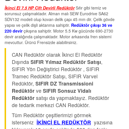
İkinci El 7.5 HP Çift Devirli Redüktör
Sıfır gibi temiz ve
sorunsuz çalışmaktadır. Alman malı SEW Eurodrive SA62
SDV132 modeli olup kovan delik çapı 45 mm dir. Çelik gövde
yapısı ve çelik dişli aktarıma sahiptir.
Redüktör çıkışı 36 ve
220 devir
çıkışına sahiptir. Motor 5.5 Kw gücünde 690-2730
devir aralığında çalışmaktadır. Motor arkasında fren sistemi
mevcuttur. Ürünü Frensizde alabilirsiniz.
CAN Redüktör olarak İkinci El Redüktör
Dışında
SIFIR Yılmaz Redüktör Satışı
,
SIFIR Yön Değiştirici Redüktör , SIFIR
Tramec Redüktör Satışı, SIFIR Varvel
Redüktör,
SIFIR DZ Transmissioni
Redüktör
ve
SIFIR Sonsuz Vidalı
Redüktör
satışı da yapmaktayız. Redüktör
de tedarik merkezi CAN Redüktör.
Tüm Redüktör çeşitlerimizi görmek
isterseniz
İKİNCİ EL REDÜKTÖR
yazısına