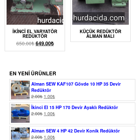
İKINCI EL VARYATÖR
KÜÇÜK REDÜKTÖR
REDÜKTÖR
ALMAN MALI
650.00
₺
649.00
₺
EN YENI ÜRÜNLER
Alman SEW KAF107 Gövde 10 HP 35 Devir
Redüktör
2.00
₺
1.00
₺
İkinci El 15 HP 170 Devir Ayaklı Redüktör
2.00
₺
1.00
₺
Alman SEW 4 HP 42 Devir Konik Redüktör
2.00
₺
1.00
₺