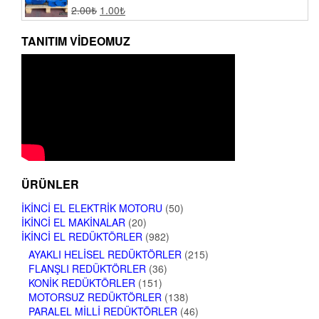
2.00
₺
1.00
₺
TANITIM VIDEOMUZ
ÜRÜNLER
İKINCI EL ELEKTRIK MOTORU
(50)
İKINCI EL MAKINALAR
(20)
İKINCI EL REDÜKTÖRLER
(982)
AYAKLI HELISEL REDÜKTÖRLER
(215)
FLANŞLI REDÜKTÖRLER
(36)
KONIK REDÜKTÖRLER
(151)
MOTORSUZ REDÜKTÖRLER
(138)
PARALEL MILLI REDÜKTÖRLER
(46)