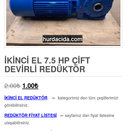
İKINCI EL 7.5 HP ÇIFT
DEVIRLI REDÜKTÖR
2.00
₺
1.00
₺
İKİNCİ EL REDÜKTÖR
⇐ kategorimiz den tüm çeşitlerimizi
görebilirsiniz.
REDÜKTÖR FİYAT LİSTESİ
⇐ sayfamız dan fiyat listesine
ulaşabilirsiniz.