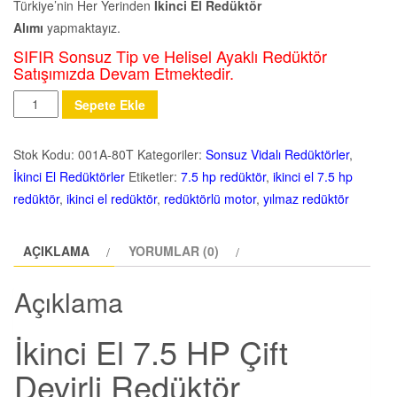
Türkiye’nin Her Yerinden
İkinci El Redüktör
Alımı
yapmaktayız.
SIFIR Sonsuz Tip ve Helisel Ayaklı Redüktör
Satışımızda Devam Etmektedir.
Miktar
Sepete Ekle
Stok Kodu:
001A-80T
Kategoriler:
Sonsuz Vidalı Redüktörler
,
İkinci El Redüktörler
Etiketler:
7.5 hp redüktör
,
ikinci el 7.5 hp
redüktör
,
ikinci el redüktör
,
redüktörlü motor
,
yılmaz redüktör
AÇIKLAMA
YORUMLAR (0)
Açıklama
İkinci El 7.5 HP Çift
Devirli Redüktör