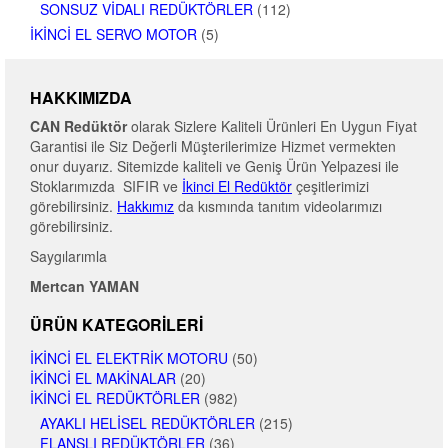
SONSUZ VIDALI REDÜKTÖRLER
(112)
İKINCI EL SERVO MOTOR
(5)
HAKKIMIZDA
CAN Redüktör
olarak Sizlere Kaliteli Ürünleri En Uygun Fiyat
Garantisi ile Siz Değerli Müşterilerimize Hizmet vermekten
onur duyarız. Sitemizde kaliteli ve Geniş Ürün Yelpazesi ile
Stoklarımızda SIFIR ve
İkinci El Redüktör
çeşitlerimizi
görebilirsiniz.
Hakkımız
da kısmında tanıtım videolarımızı
görebilirsiniz.
Saygılarımla
Mertcan YAMAN
ÜRÜN KATEGORILERI
İKINCI EL ELEKTRIK MOTORU
(50)
İKINCI EL MAKINALAR
(20)
İKINCI EL REDÜKTÖRLER
(982)
AYAKLI HELISEL REDÜKTÖRLER
(215)
FLANŞLI REDÜKTÖRLER
(36)