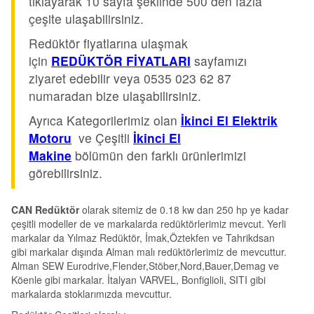
tıklayarak 10 sayfa şeklinde 500 den fazla
çeşite ulaşabilirsiniz.
Redüktör fiyatlarına ulaşmak
için
REDÜKTÖR FİYATLARI
sayfamızı
ziyaret edebilir veya 0535 023 62 87
numaradan bize ulaşabilirsiniz.
Ayrıca Kategorilerimiz olan
İkinci El Elektrik
Motoru
ve Çeşitli
İkinci El
Makine
bölümün den farklı ürünlerimizi
görebilirsiniz.
CAN Redüktör
olarak sitemiz de 0.18 kw dan 250 hp ye kadar
çeşitli modeller de ve markalarda redüktörlerimiz mevcut. Yerli
markalar da Yılmaz Redüktör, İmak,Öztekfen ve Tahrikdsan
gibi markalar dışında Alman malı redüktörlerimiz de mevcuttur.
Alman SEW Eurodrive,Flender,Stöber,Nord,Bauer,Demag ve
Köenle gibi markalar. İtalyan VARVEL, Bonfiglioli, SITI gibi
markalarda stoklarımızda mevcuttur.