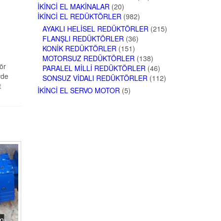
İKINCI EL MAKINALAR
(20)
İKINCI EL REDÜKTÖRLER
(982)
AYAKLI HELISEL REDÜKTÖRLER
(215)
FLANŞLI REDÜKTÖRLER
(36)
KONIK REDÜKTÖRLER
(151)
MOTORSUZ REDÜKTÖRLER
(138)
ör
PARALEL MILLI REDÜKTÖRLER
(46)
vde
SONSUZ VIDALI REDÜKTÖRLER
(112)
t
İKINCI EL SERVO MOTOR
(5)