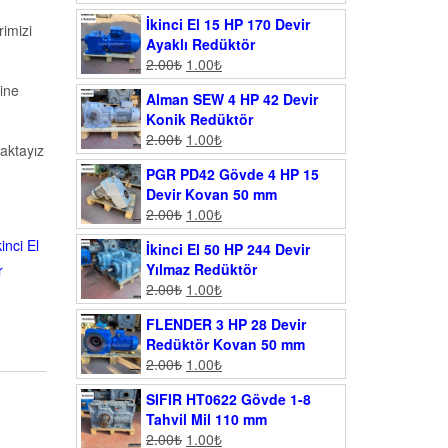
İkinci El 15 HP 170 Devir
imizi
Ayaklı Redüktör
2.00
₺
1.00
₺
ine
Alman SEW 4 HP 42 Devir
Konik Redüktör
2.00
₺
1.00
₺
aktayız
PGR PD42 Gövde 4 HP 15
Devir Kovan 50 mm
2.00
₺
1.00
₺
kinci El
İkinci El 50 HP 244 Devir
Yılmaz Redüktör
r
2.00
₺
1.00
₺
FLENDER 3 HP 28 Devir
Redüktör Kovan 50 mm
2.00
₺
1.00
₺
SIFIR HT0622 Gövde 1-8
Tahvil Mil 110 mm
2.00
₺
1.00
₺