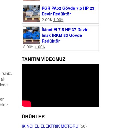
PGR PA52 Gövde 7.5 HP 23
Devir Redüktör
2.00
₺
1.00
₺
İkinci El 7.5 HP 37 Devir
İmak İRKM 83 Gövde
Redüktör
2.00
₺
1.00
₺
TANITIM VIDEOMUZ
rsiniz.
alı
ilede
yen
siniz.
ÜRÜNLER
İKINCI EL ELEKTRIK MOTORU
(50)