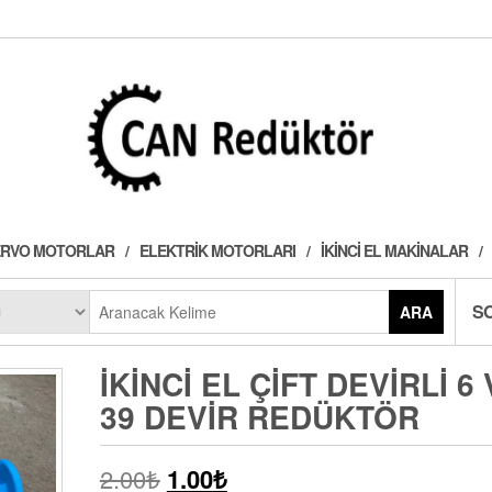
 SERVO MOTORLAR
ELEKTRIK MOTORLARI
İKINCI EL MAKINALAR
S
ARA
İKINCI EL ÇIFT DEVIRLI 6
39 DEVIR REDÜKTÖR
2.00
₺
1.00
₺