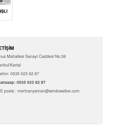
NŞLI
ETIŞIM
nus Mahallesi Sanayi Caddesi No:36
anbul/Kartal
lefon: 0535 023 62 87
atsaap: 0535 023 62 87
E posta : mertcanyaman@windowslive.com