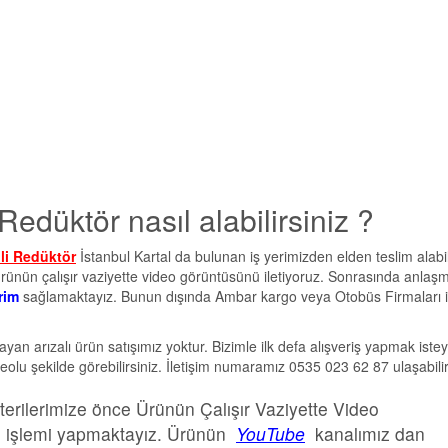
i Redüktör nasıl alabilirsiniz ?
enli Redüktör
İstanbul Kartal da bulunan iş yerimizden elden teslim alabili
rünün çalışır vaziyette video görüntüsünü iletiyoruz. Sonrasında anlaşm
rim
sağlamaktayız. Bunun dışında Ambar kargo veya Otobüs Firmaları 
şmayan arızalı ürün satışımız yoktur. Bizimle ilk defa alışveriş yapmak iste
olu şekilde görebilirsiniz. İletişim numaramız 0535 023 62 87 ulaşabilir
terilerimize önce Ürünün Çalışır Vaziyette Video
o işlemi yapmaktayız. Ürünün
YouTube
kanalımız dan