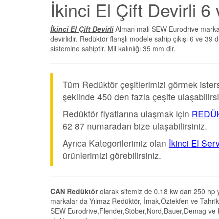
İkinci El Çift Devirli 
İkinci El Çift Devirli
Alman malı SEW Eurodrive marka 
devirlidir. Redüktör flanşlı modele sahip çıkışı 6 ve 3
sistemine sahiptir. Mil kalınlığı 35 mm dir.
Tüm Redüktör çeşitlerimizi görmek iste
şeklinde 450 den fazla çeşite ulaşabilirsi
Redüktör fiyatlarına ulaşmak için
REDÜK
62 87 numaradan bize ulaşabilirsiniz.
Ayrıca Kategorilerimiz olan
İkinci El Ser
ürünlerimizi görebilirsiniz.
CAN Redüktör
olarak sitemiz de 0.18 kw dan 250 hp y
markalar da Yılmaz Redüktör, İmak,Öztekfen ve Tahrik
SEW Eurodrive,Flender,Stöber,Nord,Bauer,Demag ve Köen