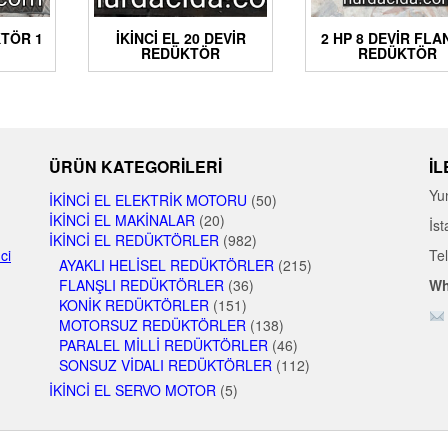
KTÖR 1
İKINCI EL 20 DEVIR
2 HP 8 DEVIR FLA
REDÜKTÖR
REDÜKTÖR
ÜRÜN KATEGORILERI
İL
Yu
İKINCI EL ELEKTRIK MOTORU
(50)
İKINCI EL MAKINALAR
(20)
İst
İKINCI EL REDÜKTÖRLER
(982)
nci
Te
AYAKLI HELISEL REDÜKTÖRLER
(215)
FLANŞLI REDÜKTÖRLER
(36)
Wh
KONIK REDÜKTÖRLER
(151)
MOTORSUZ REDÜKTÖRLER
(138)
PARALEL MILLI REDÜKTÖRLER
(46)
SONSUZ VIDALI REDÜKTÖRLER
(112)
İKINCI EL SERVO MOTOR
(5)