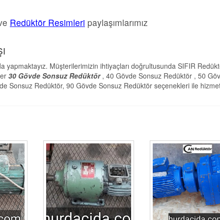
ve
Redüktör Resimleri
paylaşımlarımız
ı
a yapmaktayız. Müşterilerimizin ihtiyaçları doğrultusunda SIFIR Redükt
ler
30 Gövde Sonsuz Redüktör
, 40 Gövde Sonsuz Redüktör , 50 Gö
e Sonsuz Redüktör, 90 Gövde Sonsuz Redüktör seçenekleri ile hizme