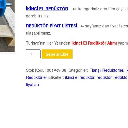
İKİNCİ EL REDÜKTÖR
⇐ kategorimiz den tüm çeşitler
görebilirsiniz.
REDÜKTÖR FİYAT LİSTESİ
⇐ sayfamız dan fiyat listes
ulaşabilirsiniz.
Türkiye’nin Her Yerinden
İkinci El Redüktör Alımı
yapm
Miktar
Sepete Ekle
Stok Kodu:
001Acv-38
Kategoriler:
Flanşlı Redüktörler
,
İ
Redüktörler
Etiketler:
ikinci el redüktör
,
redüktör
,
redüktö
fiyatları