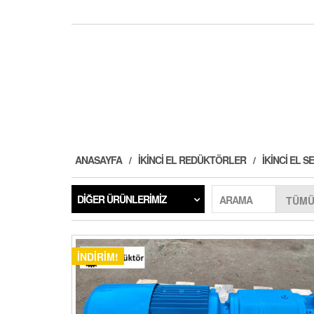
ANASAYFA
İKINCI EL REDÜKTÖRLER
İKINCI EL
DIĞER ÜRÜNLERIMIZ
ARAMA
İNDIRIM!