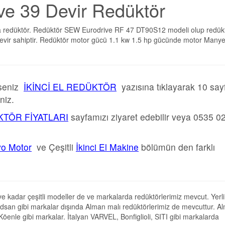
6 ve 39 Devir Redüktör
redüktör. Redüktör SEW Eurodrive RF 47 DT90S12 modeli olup redüktö
9 devir sahiptir. Redüktör motor gücü 1.1 kw 1.5 hp gücünde motor Manye
rseniz
İKİNCİ EL REDÜKTÖR
yazısına tıklayarak 10 say
niz.
TÖR FİYATLARI
sayfamızı ziyaret edebilir veya 0535 0
vo Motor
ve Çeşitli
İkinci El Makine
bölümün den farklı
e kadar çeşitli modeller de ve markalarda redüktörlerimiz mevcut. Yerli
dsan gibi markalar dışında Alman malı redüktörlerimiz de mevcuttur. A
le gibi markalar. İtalyan VARVEL, Bonfiglioli, SITI gibi markalarda