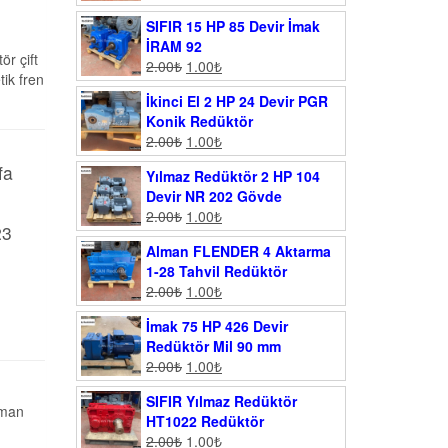
SIFIR 15 HP 85 Devir İmak
İRAM 92
r çift
2.00
₺
1.00
₺
tik fren
İkinci El 2 HP 24 Devir PGR
Konik Redüktör
2.00
₺
1.00
₺
fa
Yılmaz Redüktör 2 HP 104
Devir NR 202 Gövde
2.00
₺
1.00
₺
23
Alman FLENDER 4 Aktarma
1-28 Tahvil Redüktör
2.00
₺
1.00
₺
İmak 75 HP 426 Devir
Redüktör Mil 90 mm
2.00
₺
1.00
₺
SIFIR Yılmaz Redüktör
lman
HT1022 Redüktör
2.00
₺
1.00
₺