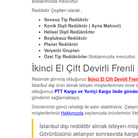
stoklarımızda mevcuttur.
Redüktör Çeşitleri olarak ;
Sonsuz Tip Redüktör
Konik Dişli Redüktör ( Ayna Mahruti)
Helisel Dişli Redüktörler
Boşluksuz Redüktör
Planet Redüktör
Varyatör Grupları
Özel Tip Redüktörler
Stoklarımızda mevcuttur.
İkinci El Çift Devirli Frenl
Resimde görmüş olduğunuz
İkinci El Çift Devirli Fr
İstanbul dışı ürün almak isteyen müşterilerimize önce ü
olduğumuz
PTT Kargo ve Yurtiçi Kargo ilede gönde
gönderim sağlamaktayız.
Ürünlerimizi gönül rahatlığı ile satın alabilirsiniz. Çalı
müşterilerimizi
Hakkımızda
sayfamızda ürünlerimizi Vide
İstanbul dışı redüktör almak isteyen müş
Görüntüsünü aktarıyor sonrasında karg