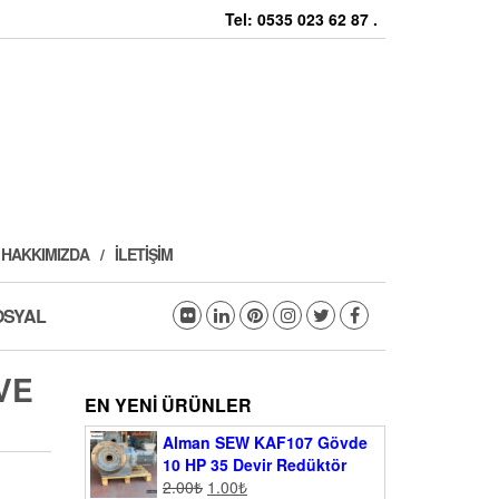
Tel: 0535 023 62 87 .
HAKKIMIZDA
İLETIŞIM
OSYAL
 VE
EN YENI ÜRÜNLER
Alman SEW KAF107 Gövde
10 HP 35 Devir Redüktör
2.00
₺
1.00
₺