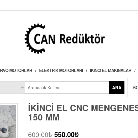
 SERVO MOTORLAR
ELEKTRIK MOTORLARI
İKINCI EL MAKINALAR
S
ARA
İKINCI EL CNC MENGENES
150 MM
600.00
₺
550.00
₺