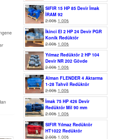
SIFIR 15 HP 85 Devir İmak
İRAM 92
2.00
₺
1.00
₺
İkinci El 2 HP 24 Devir PGR
engene
Konik Redüktör
2.00
₺
1.00
₺
er
Yılmaz Redüktör 2 HP 104
Devir NR 202 Gövde
2.00
₺
1.00
₺
Alman FLENDER 4 Aktarma
1-28 Tahvil Redüktör
2.00
₺
1.00
₺
İmak 75 HP 426 Devir
dan
Redüktör Mil 90 mm
2.00
₺
1.00
₺
SIFIR Yılmaz Redüktör
HT1022 Redüktör
2.00
₺
1.00
₺