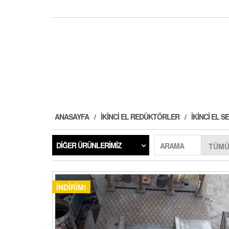
ANASAYFA
İKINCI EL REDÜKTÖRLER
İKINCI EL
DIĞER ÜRÜNLERIMIZ
ARAMA
İNDIRIM!