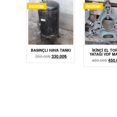
İNDIRIM!
İNDIRIM!
BASINÇLI HAVA TANKI
İKINCI EL TO
YATAĞI VDF M
350.00
₺
330.00
₺
480.00
₺
450.