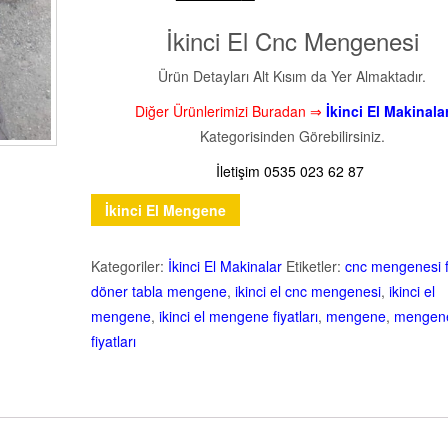
İkinci El Cnc Mengenesi
Ürün Detayları Alt Kısım da Yer Almaktadır.
Diğer Ürünlerimizi Buradan ⇒
İkinci El Makinala
Kategorisinden Görebilirsiniz.
İletişim 0535 023 62 87
İkinci El Mengene
Kategoriler:
İkinci El Makinalar
Etiketler:
cnc mengenesi fi
döner tabla mengene
,
ikinci el cnc mengenesi
,
ikinci el
mengene
,
ikinci el mengene fiyatları
,
mengene
,
mengen
fiyatları