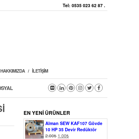
Tel: 0535 023 62 87 .
HAKKIMIZDA
İLETIŞIM
OSYAL
I
EN YENI ÜRÜNLER
Alman SEW KAF107 Gövde
10 HP 35 Devir Redüktör
2.00
₺
1.00
₺