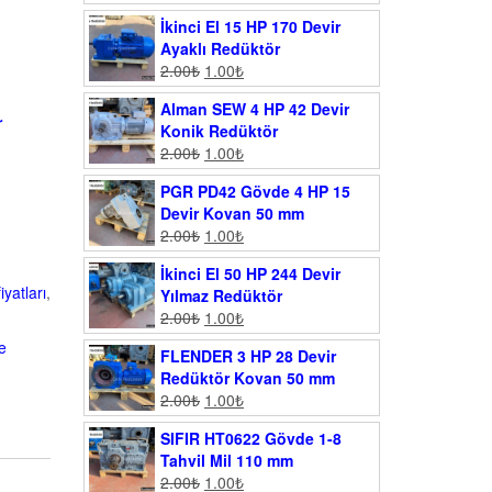
İkinci El 15 HP 170 Devir
Ayaklı Redüktör
2.00
₺
1.00
₺
Alman SEW 4 HP 42 Devir
r
Konik Redüktör
2.00
₺
1.00
₺
PGR PD42 Gövde 4 HP 15
Devir Kovan 50 mm
2.00
₺
1.00
₺
İkinci El 50 HP 244 Devir
yatları
,
Yılmaz Redüktör
2.00
₺
1.00
₺
e
FLENDER 3 HP 28 Devir
Redüktör Kovan 50 mm
2.00
₺
1.00
₺
SIFIR HT0622 Gövde 1-8
Tahvil Mil 110 mm
2.00
₺
1.00
₺