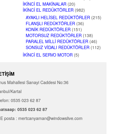
İKINCI EL MAKINALAR
(20)
İKINCI EL REDÜKTÖRLER
(982)
AYAKLI HELISEL REDÜKTÖRLER
(215)
FLANŞLI REDÜKTÖRLER
(36)
KONIK REDÜKTÖRLER
(151)
MOTORSUZ REDÜKTÖRLER
(138)
PARALEL MILLI REDÜKTÖRLER
(46)
SONSUZ VIDALI REDÜKTÖRLER
(112)
İKINCI EL SERVO MOTOR
(5)
ETIŞIM
nus Mahallesi Sanayi Caddesi No:36
anbul/Kartal
lefon: 0535 023 62 87
atsaap: 0535 023 62 87
E posta : mertcanyaman@windowslive.com