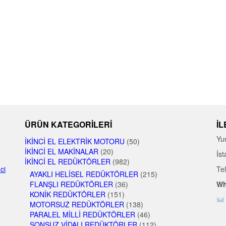
ÜRÜN KATEGORILERI
İL
Yu
İKINCI EL ELEKTRIK MOTORU
(50)
İKINCI EL MAKINALAR
(20)
İst
İKINCI EL REDÜKTÖRLER
(982)
nci
Te
AYAKLI HELISEL REDÜKTÖRLER
(215)
FLANŞLI REDÜKTÖRLER
(36)
Wh
KONIK REDÜKTÖRLER
(151)
MOTORSUZ REDÜKTÖRLER
(138)
PARALEL MILLI REDÜKTÖRLER
(46)
SONSUZ VIDALI REDÜKTÖRLER
(112)