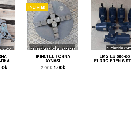
İNDIRIM!
RNA
İKINCI EL TORNA
EMG EB 500-60 
ARKA
AYNASI
ELDRO FREN SIS
00
₺
2.00
₺
1.00
₺