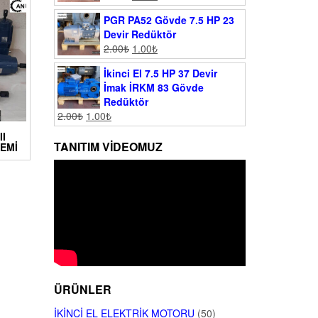
PGR PA52 Gövde 7.5 HP 23
Devir Redüktör
2.00
₺
1.00
₺
İkinci El 7.5 HP 37 Devir
İmak İRKM 83 Gövde
Redüktör
2.00
₺
1.00
₺
II
TANITIM VIDEOMUZ
TEMI
ÜRÜNLER
İKINCI EL ELEKTRIK MOTORU
(50)