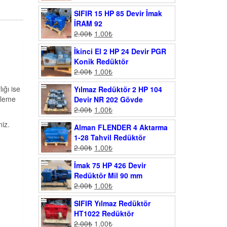
SIFIR 15 HP 85 Devir İmak
İRAM 92
2.00
₺
1.00
₺
İkinci El 2 HP 24 Devir PGR
Konik Redüktör
2.00
₺
1.00
₺
ığı ise
Yılmaz Redüktör 2 HP 104
şleme
Devir NR 202 Gövde
2.00
₺
1.00
₺
iz.
Alman FLENDER 4 Aktarma
1-28 Tahvil Redüktör
2.00
₺
1.00
₺
İmak 75 HP 426 Devir
Redüktör Mil 90 mm
2.00
₺
1.00
₺
SIFIR Yılmaz Redüktör
HT1022 Redüktör
2.00
₺
1.00
₺