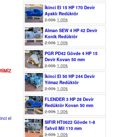
İkinci El 15 HP 170 Devir
Ayaklı Redüktör
2.00
₺
1.00
₺
Alman SEW 4 HP 42 Devir
Konik Redüktör
2.00
₺
1.00
₺
PGR PD42 Gövde 4 HP 15
Devir Kovan 50 mm
2.00
₺
1.00
₺
RİMİZ
İkinci El 50 HP 244 Devir
Yılmaz Redüktör
2.00
₺
1.00
₺
FLENDER 3 HP 28 Devir
Redüktör Kovan 50 mm
2.00
₺
1.00
₺
kinci el
SIFIR HT0622 Gövde 1-8
Tahvil Mil 110 mm
2.00
₺
1.00
₺