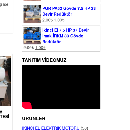
ı ise
PGR PA52 Gövde 7.5 HP 23
Devir Redüktör
2.00
₺
1.00
₺
İkinci El 7.5 HP 37 Devir
İmak İRKM 83 Gövde
Redüktör
2.00
₺
1.00
₺
TANITIM VIDEOMUZ
KW
TESI
ÜRÜNLER
İKINCI EL ELEKTRIK MOTORU
(50)