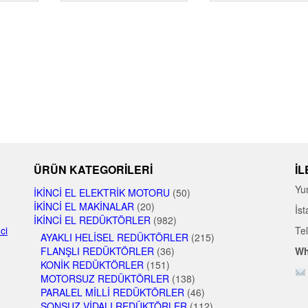
ÜRÜN KATEGORILERI
İL
Yu
İKINCI EL ELEKTRIK MOTORU
(50)
İKINCI EL MAKINALAR
(20)
İst
İKINCI EL REDÜKTÖRLER
(982)
nci
Te
AYAKLI HELISEL REDÜKTÖRLER
(215)
FLANŞLI REDÜKTÖRLER
(36)
Wh
KONIK REDÜKTÖRLER
(151)
MOTORSUZ REDÜKTÖRLER
(138)
PARALEL MILLI REDÜKTÖRLER
(46)
SONSUZ VIDALI REDÜKTÖRLER
(112)