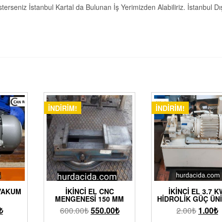
rseniz İstanbul Kartal da Bulunan İş Yerimizden Alabiliriz. İstanbul Dış
İNDIRIM!
İNDIRIM!
 VAKUM
İKINCI EL CNC
İKINCI EL 3.7 
MENGENESI 150 MM
HIDROLIK GÜÇ ÜNI
₺
600.00
₺
550.00
₺
2.00
₺
1.00
₺