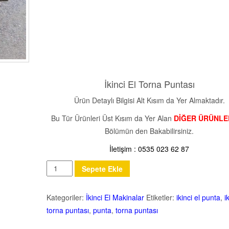
İkinci El Torna Puntası
Ürün Detaylı Bilgisi Alt Kısım da Yer Almaktadır.
Bu Tür Ürünleri Üst Kısım da Yer Alan
DİĞER ÜRÜNLE
Bölümün den Bakabilirsiniz.
İletişim : 0535 023 62 87
Miktar
Sepete Ekle
Kategoriler:
İkinci El Makinalar
Etiketler:
ikinci el punta
,
i
torna puntası
,
punta
,
torna puntası