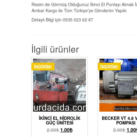
Resim de Görmüş Olduğunuz İkinci El Puntayı Almak İste
Ambar Kargo ile Tüm Türkiye’ye Gönderim Yapılır.
Detaylı Bilgi için 0535 023 62 87
İlgili ürünler
İNDIRIM!
İNDIRIM!
İKINCI EL HIDROLIK
BECKER VT 4.8
GÜÇ ÜNITESI
POMPASI
2.00
₺
1.00
₺
2.00
₺
1.00