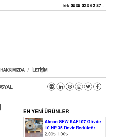
Tel: 0535 023 62 87 .
HAKKIMIZDA
İLETIŞIM
OSYAL
I
EN YENI ÜRÜNLER
Alman SEW KAF107 Gövde
10 HP 35 Devir Redüktör
2.00
₺
1.00
₺