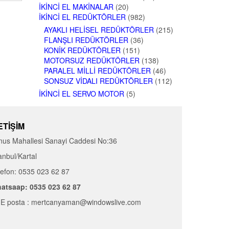
İKINCI EL MAKINALAR
(20)
İKINCI EL REDÜKTÖRLER
(982)
AYAKLI HELISEL REDÜKTÖRLER
(215)
FLANŞLI REDÜKTÖRLER
(36)
KONIK REDÜKTÖRLER
(151)
MOTORSUZ REDÜKTÖRLER
(138)
PARALEL MILLI REDÜKTÖRLER
(46)
SONSUZ VIDALI REDÜKTÖRLER
(112)
İKINCI EL SERVO MOTOR
(5)
ETIŞIM
nus Mahallesi Sanayi Caddesi No:36
anbul/Kartal
lefon: 0535 023 62 87
atsaap: 0535 023 62 87
E posta : mertcanyaman@windowslive.com