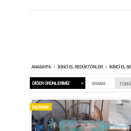
ANASAYFA
İKINCI EL REDÜKTÖRLER
İKINCI EL
DIĞER ÜRÜNLERIMIZ
ARAMA
İNDIRIM!