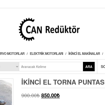
 SERVO MOTORLAR
ELEKTRIK MOTORLARI
İKINCI EL MAKINALAR
S
ARA
İKINCI EL TORNA PUNTAS
900.00
₺
850.00
₺