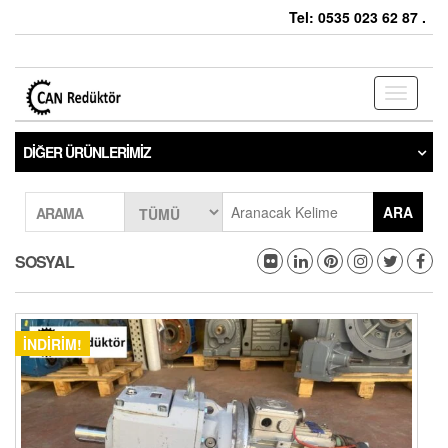
Tel: 0535 023 62 87 .
Toggle
navigati
DIĞER ÜRÜNLERIMIZ
ARA
ARAMA
SOSYAL
İNDIRIM!