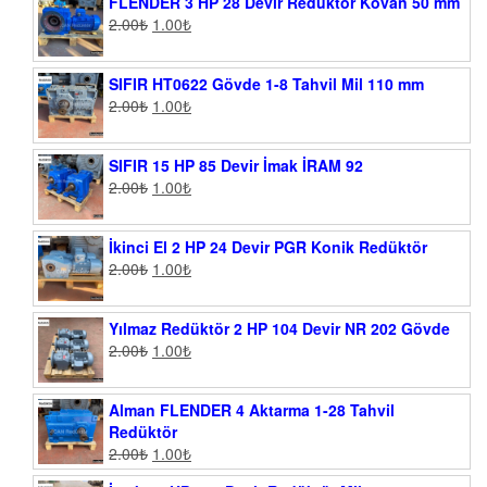
FLENDER 3 HP 28 Devir Redüktör Kovan 50 mm
2.00
₺
1.00
₺
SIFIR HT0622 Gövde 1-8 Tahvil Mil 110 mm
2.00
₺
1.00
₺
SIFIR 15 HP 85 Devir İmak İRAM 92
2.00
₺
1.00
₺
İkinci El 2 HP 24 Devir PGR Konik Redüktör
2.00
₺
1.00
₺
Yılmaz Redüktör 2 HP 104 Devir NR 202 Gövde
2.00
₺
1.00
₺
Alman FLENDER 4 Aktarma 1-28 Tahvil
Redüktör
2.00
₺
1.00
₺