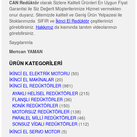
CAN Redüktör
olarak Sizlere Kaliteli Ürünleri En Uygun Fiyat
Garantisi ile Siz Değerli Müşterilerimize Hizmet vermekten
onur duyarız. Sitemizde kaliteli ve Geniş Ürün Yelpazesi ile
Stoklarımızda SIFIR ve
İkinci El Redüktör
çeşitlerimizi
görebilirsiniz.
Hakkımız
da kısmında tanıtım videolarımızı
görebilirsiniz.
Saygılarımla
Mertcan YAMAN
ÜRÜN KATEGORILERI
İKINCI EL ELEKTRIK MOTORU
(50)
İKINCI EL MAKINALAR
(20)
İKINCI EL REDÜKTÖRLER
(981)
AYAKLI HELISEL REDÜKTÖRLER
(215)
FLANŞLI REDÜKTÖRLER
(36)
KONIK REDÜKTÖRLER
(150)
MOTORSUZ REDÜKTÖRLER
(138)
PARALEL MILLI REDÜKTÖRLER
(46)
SONSUZ VIDALI REDÜKTÖRLER
(112)
İKINCI EL SERVO MOTOR
(5)