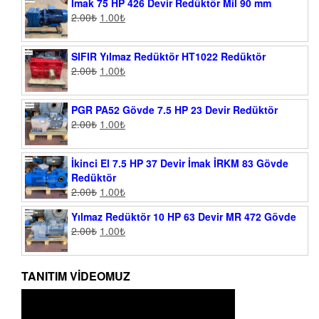
İmak 75 HP 426 Devir Redüktör Mil 90 mm
2.00
₺
1.00
₺
SIFIR Yılmaz Redüktör HT1022 Redüktör
2.00
₺
1.00
₺
PGR PA52 Gövde 7.5 HP 23 Devir Redüktör
2.00
₺
1.00
₺
İkinci El 7.5 HP 37 Devir İmak İRKM 83 Gövde
Redüktör
2.00
₺
1.00
₺
Yılmaz Redüktör 10 HP 63 Devir MR 472 Gövde
2.00
₺
1.00
₺
TANITIM VIDEOMUZ