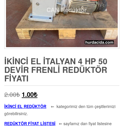
İKINCI EL İTALYAN 4 HP 50
DEVIR FRENLI REDÜKTÖR
FIYATI
2.00
₺
1.00
₺
İKİNCİ EL REDÜKTÖR
⇐ kategorimiz den tüm çeşitlerimizi
görebilirsiniz.
REDÜKTÖR FİYAT LİSTESİ
⇐ sayfamız dan fiyat listesine