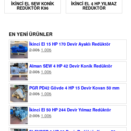
İKINCI EL SEW KONIK
İKINCI EL 4 HP YILMAZ
REDÜKTÖR K96
REDÜKTÖR
EN YENI ÜRÜNLER
İkinci El 15 HP 170 Devir Ayaklı Redüktör
2.00
₺
1.00
₺
Alman SEW 4 HP 42 Devir Konik Redüktör
2.00
₺
1.00
₺
PGR PD42 Gövde 4 HP 15 Devir Kovan 50 mm
2.00
₺
1.00
₺
İkinci El 50 HP 244 Devir Yılmaz Redüktör
2.00
₺
1.00
₺