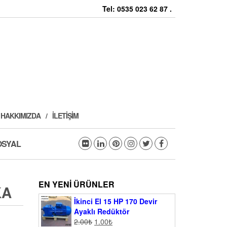
Tel: 0535 023 62 87 .
HAKKIMIZDA
İLETIŞIM
OSYAL
EN YENI ÜRÜNLER
KA
İkinci El 15 HP 170 Devir
Ayaklı Redüktör
2.00
₺
1.00
₺