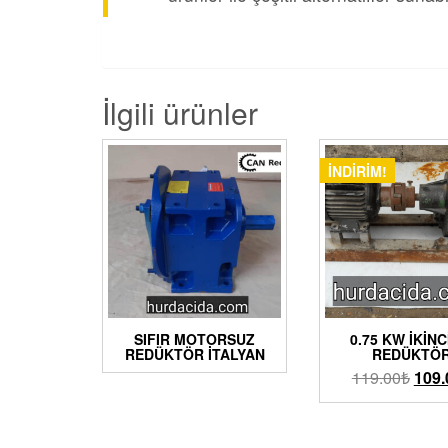
İlgili ürünler
İNDIRIM!
SIFIR MOTORSUZ
0.75 KW İKINC
REDÜKTÖR İTALYAN
REDÜKTÖ
119.00
₺
109.