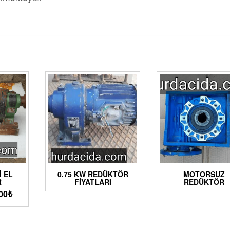
I EL
0.75 KW REDÜKTÖR
MOTORSUZ
R
FIYATLARI
REDÜKTÖR
00
₺