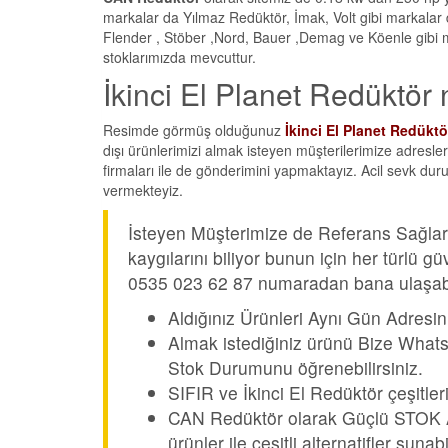
markalar da Yılmaz Redüktör, İmak, Volt gibi markalar
Flender , Stöber ,Nord, Bauer ,Demag ve Köenle gibi m
stoklarımızda mevcuttur.
İkinci El Planet Redüktör n
Resimde görmüş olduğunuz
İkinci El Planet Redüktö
dışı ürünlerimizi almak isteyen müşterilerimize adresle
firmaları ile de gönderimini yapmaktayız. Acil sevk du
vermekteyiz.
İsteyen Müşterimize de Referans Sağları
kaygılarını biliyor bunun için her türlü
0535 023 62 87 numaradan bana ulaşabil
Aldığınız Ürünleri Aynı Gün Adresin
Almak istediğiniz ürünü Bize Whats
Stok Durumunu öğrenebilirsiniz.
SIFIR ve İkinci El Redüktör çeşitler
CAN Redüktör olarak Güçlü STOK Alt
ürünler ile çeşitli alternatifler suna