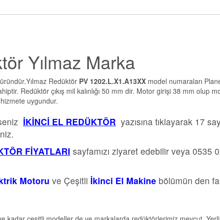
ktör Yılmaz Marka
z üründür.Yılmaz Redüktör
PV 1202.L.X1.A13XX
model numaraları Plane
iptir. Redüktör çıkış mil kalınlığı 50 mm dir. Motor girişi 38 mm olup m
ır hizmete uygundur.
rseniz
İKİNCİ EL REDÜKTÖR
yazısına tıklayarak 17 sa
niz.
TÖR FİYATLARI
sayfamızı ziyaret edebilir veya 0535 
ektrik Motoru
ve Çeşitli
İkinci El Makine
bölümün den far
e kadar çeşitli modeller de ve markalarda redüktörlerimiz mevcut. Yerli