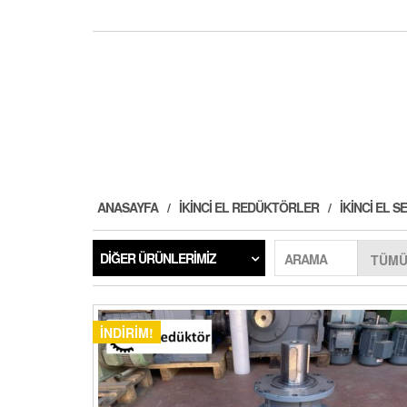
ANASAYFA
İKINCI EL REDÜKTÖRLER
İKINCI EL
DIĞER ÜRÜNLERIMIZ
ARAMA
İNDIRIM!