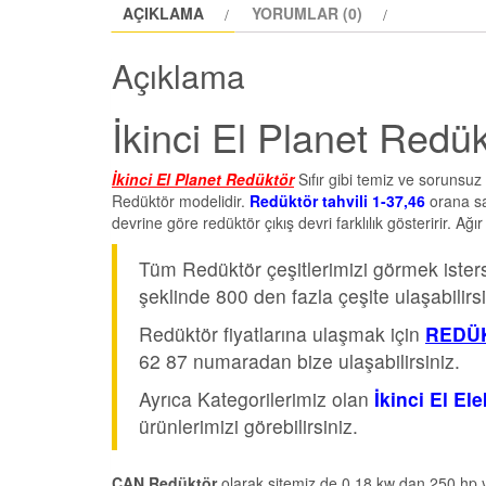
AÇIKLAMA
YORUMLAR (0)
Açıklama
İkinci El Planet Redü
İkinci El Planet Redüktör
Sıfır gibi temiz ve sorunsu
Redüktör modelidir.
Redüktör tahvili 1-37,46
orana sah
devrine göre redüktör çıkış devri farklılık gösteririr. Ağ
Tüm Redüktör çeşitlerimizi görmek iste
şeklinde 800 den fazla çeşite ulaşabilirsi
Redüktör fiyatlarına ulaşmak için
REDÜK
62 87 numaradan bize ulaşabilirsiniz.
Ayrıca Kategorilerimiz olan
İkinci El El
ürünlerimizi görebilirsiniz.
CAN Redüktör
olarak sitemiz de 0.18 kw dan 250 hp y