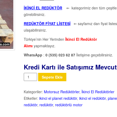
İKİNCİ EL REDÜKTÖR
⇐ kategorimiz den tüm çeşitler
görebilirsiniz.
REDÜKTÖR FİYAT LİSTESİ
⇐ sayfamız dan fiyat listes
ulaşabilirsiniz.
Türkiye’nin Her Yerinden
İkinci El Redüktör
Alımı
yapmaktayız.
WhatsApp
:
0 (535) 023 62 87
İletişime geçebilirsiniz.
Kredi Kartı ile Satışımız Mevcut
Miktar
Sepete Ekle
Kategoriler:
Motorsuz Redüktörler
,
İkinci El Redüktörler
Etiketler:
ikinci el planet redüktör
,
ikinci el redüktör
,
plane
redüktör
,
redüktör
,
redüktörlü motor