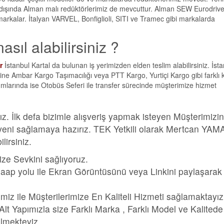
 dışında Alman malı redüktörlerimiz de mevcuttur. Alman SEW Eurodrive
arkalar. İtalyan VARVEL, Bonfiglioli, SITI ve Tramec gibi markalarda
asıl alabilirsiniz ?
r
İstanbul Kartal da bulunan iş yerimizden elden teslim alabilirsiniz. İst
rine Ambar Kargo Taşımacılığı veya PTT Kargo, Yurtiçi Kargo gibi farklı 
rumlarında ise Otobüs Seferi ile transfer sürecinde müşterimize hizmet
z. İlk defa bizimle alışveriş yapmak isteyen Müşterimizi
 güveni sağlamaya hazırız. TEK Yetkili olarak Mertcan YA
irsiniz.
ize Sevkini sağlıyoruz.
aap yolu ile Ekran Görüntüsünü veya Linkini paylaşarak
imiz ile Müşterilerimize En Kaliteli Hizmeti sağlamaktayız
 Yapımızla size Farklı Marka , Farklı Model ve Kalitede
bilmekteyiz.