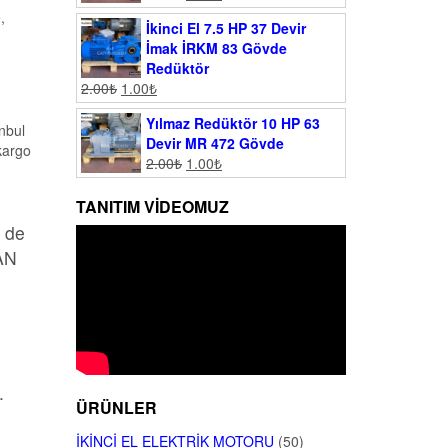
,
İkinci El 7.5 HP 37 Devir
İmak İRKM 83 Gövde
Redüktör
2.00
₺
1.00
₺
Yılmaz Redüktör 10 HP 63
anbul
Devir MR 472 Gövde
kargo
2.00
₺
1.00
₺
TANITIM VIDEOMUZ
n de
MAN
.
ÜRÜNLER
İKINCI EL ELEKTRIK MOTORU
(50)