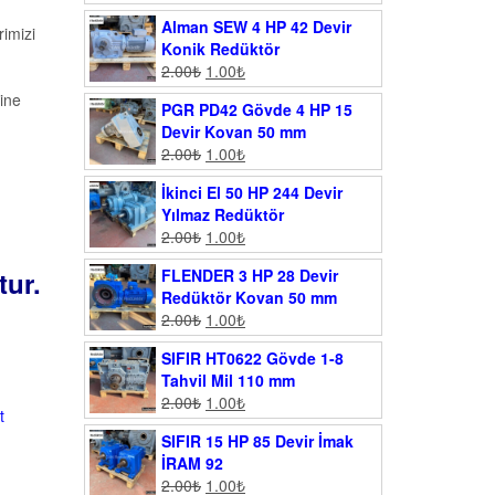
Alman SEW 4 HP 42 Devir
imizi
Konik Redüktör
2.00
₺
1.00
₺
ine
PGR PD42 Gövde 4 HP 15
Devir Kovan 50 mm
2.00
₺
1.00
₺
İkinci El 50 HP 244 Devir
Yılmaz Redüktör
2.00
₺
1.00
₺
tur.
FLENDER 3 HP 28 Devir
Redüktör Kovan 50 mm
2.00
₺
1.00
₺
SIFIR HT0622 Gövde 1-8
Tahvil Mil 110 mm
2.00
₺
1.00
₺
t
SIFIR 15 HP 85 Devir İmak
İRAM 92
2.00
₺
1.00
₺