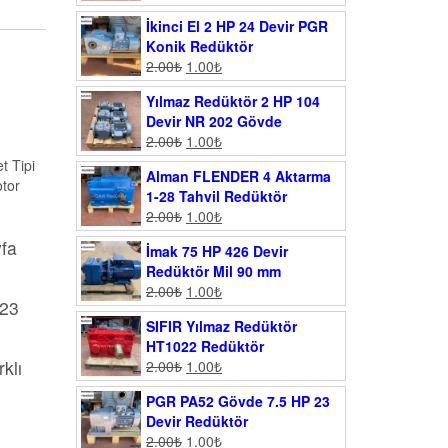
İkinci El 2 HP 24 Devir PGR
Konik Redüktör
2.00
₺
1.00
₺
Yılmaz Redüktör 2 HP 104
Devir NR 202 Gövde
2.00
₺
1.00
₺
t Tipi
Alman FLENDER 4 Aktarma
otor
1-28 Tahvil Redüktör
2.00
₺
1.00
₺
yfa
İmak 75 HP 426 Devir
Redüktör Mil 90 mm
2.00
₺
1.00
₺
023
SIFIR Yılmaz Redüktör
HT1022 Redüktör
klı
2.00
₺
1.00
₺
PGR PA52 Gövde 7.5 HP 23
Devir Redüktör
2.00
₺
1.00
₺