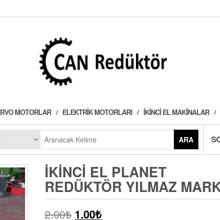
 SERVO MOTORLAR
ELEKTRIK MOTORLARI
İKINCI EL MAKINALAR
S
ARA
İKINCI EL PLANET
REDÜKTÖR YILMAZ MAR
2.00
₺
1.00
₺