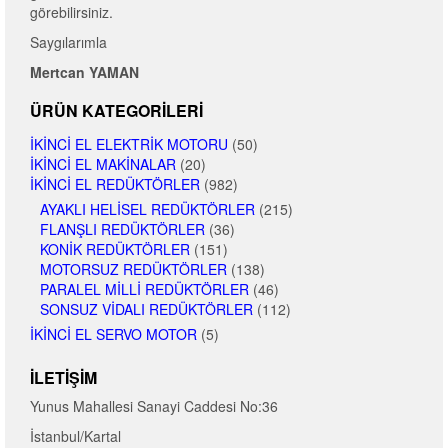
görebilirsiniz.
Saygılarımla
Mertcan YAMAN
ÜRÜN KATEGORILERI
İKINCI EL ELEKTRIK MOTORU
(50)
İKINCI EL MAKINALAR
(20)
İKINCI EL REDÜKTÖRLER
(982)
AYAKLI HELISEL REDÜKTÖRLER
(215)
FLANŞLI REDÜKTÖRLER
(36)
KONIK REDÜKTÖRLER
(151)
MOTORSUZ REDÜKTÖRLER
(138)
PARALEL MILLI REDÜKTÖRLER
(46)
SONSUZ VIDALI REDÜKTÖRLER
(112)
İKINCI EL SERVO MOTOR
(5)
İLETIŞIM
Yunus Mahallesi Sanayi Caddesi No:36
İstanbul/Kartal