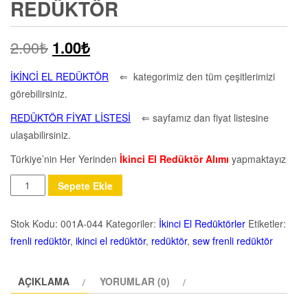
REDÜKTÖR
2.00
₺
1.00
₺
İKİNCİ EL REDÜKTÖR
⇐ kategorimiz den tüm çeşitlerimizi
görebilirsiniz.
REDÜKTÖR FİYAT LİSTESİ
⇐ sayfamız dan fiyat listesine
ulaşabilirsiniz.
Türkiye’nin Her Yerinden
İkinci El Redüktör Alımı
yapmaktayız
Miktar
Sepete Ekle
Stok Kodu:
001A-044
Kategoriler:
İkinci El Redüktörler
Etiketler:
frenli redüktör
,
ikinci el redüktör
,
redüktör
,
sew frenli redüktör
AÇIKLAMA
YORUMLAR (0)