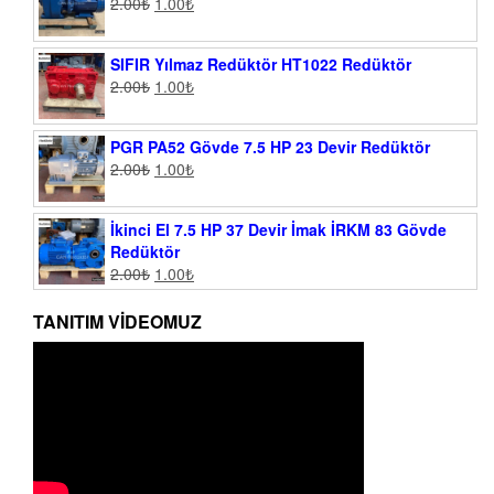
2.00
₺
1.00
₺
SIFIR Yılmaz Redüktör HT1022 Redüktör
2.00
₺
1.00
₺
PGR PA52 Gövde 7.5 HP 23 Devir Redüktör
2.00
₺
1.00
₺
İkinci El 7.5 HP 37 Devir İmak İRKM 83 Gövde
Redüktör
2.00
₺
1.00
₺
TANITIM VIDEOMUZ