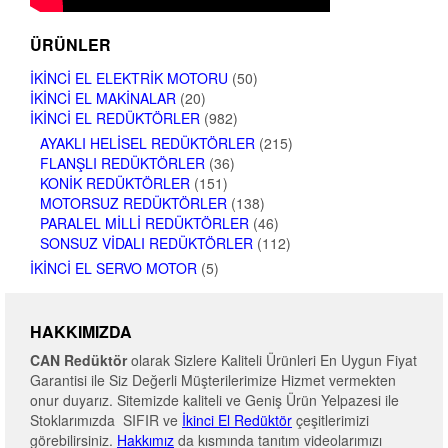
ÜRÜNLER
İKINCI EL ELEKTRIK MOTORU
(50)
İKINCI EL MAKINALAR
(20)
İKINCI EL REDÜKTÖRLER
(982)
AYAKLI HELISEL REDÜKTÖRLER
(215)
FLANŞLI REDÜKTÖRLER
(36)
KONIK REDÜKTÖRLER
(151)
MOTORSUZ REDÜKTÖRLER
(138)
PARALEL MILLI REDÜKTÖRLER
(46)
SONSUZ VIDALI REDÜKTÖRLER
(112)
İKINCI EL SERVO MOTOR
(5)
HAKKIMIZDA
CAN Redüktör
olarak Sizlere Kaliteli Ürünleri En Uygun Fiyat
Garantisi ile Siz Değerli Müşterilerimize Hizmet vermekten
onur duyarız. Sitemizde kaliteli ve Geniş Ürün Yelpazesi ile
Stoklarımızda SIFIR ve
İkinci El Redüktör
çeşitlerimizi
görebilirsiniz.
Hakkımız
da kısmında tanıtım videolarımızı