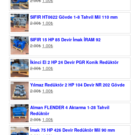
2.00
₺
1.00
₺
SIFIR HT0622 Gövde 1-8 Tahvil Mil 110 mm
2.00
₺
1.00
₺
SIFIR 15 HP 85 Devir İmak İRAM 92
2.00
₺
1.00
₺
İkinci El 2 HP 24 Devir PGR Konik Redüktör
2.00
₺
1.00
₺
Yılmaz Redüktör 2 HP 104 Devir NR 202 Gövde
2.00
₺
1.00
₺
Alman FLENDER 4 Aktarma 1-28 Tahvil
Redüktör
2.00
₺
1.00
₺
İmak 75 HP 426 Devir Redüktör Mil 90 mm