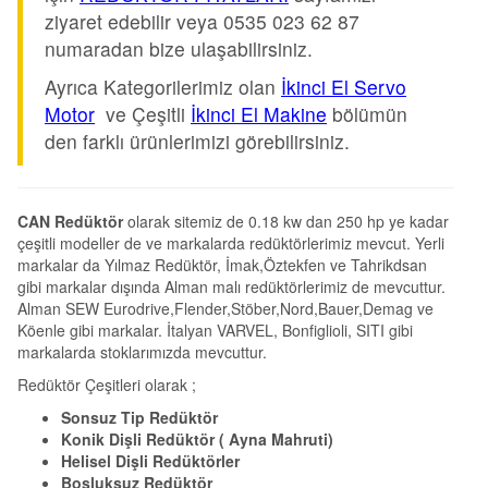
ziyaret edebilir veya 0535 023 62 87
numaradan bize ulaşabilirsiniz.
Ayrıca Kategorilerimiz olan
İkinci El Servo
Motor
ve Çeşitli
İkinci El Makine
bölümün
den farklı ürünlerimizi görebilirsiniz.
CAN Redüktör
olarak sitemiz de 0.18 kw dan 250 hp ye kadar
çeşitli modeller de ve markalarda redüktörlerimiz mevcut. Yerli
markalar da Yılmaz Redüktör, İmak,Öztekfen ve Tahrikdsan
gibi markalar dışında Alman malı redüktörlerimiz de mevcuttur.
Alman SEW Eurodrive,Flender,Stöber,Nord,Bauer,Demag ve
Köenle gibi markalar. İtalyan VARVEL, Bonfiglioli, SITI gibi
markalarda stoklarımızda mevcuttur.
Redüktör Çeşitleri olarak ;
Sonsuz Tip Redüktör
Konik Dişli Redüktör ( Ayna Mahruti)
Helisel Dişli Redüktörler
Boşluksuz Redüktör