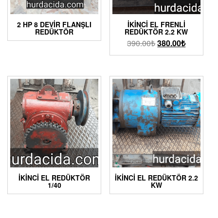
2 HP 8 DEVIR FLANŞLI
İKINCI EL FRENLI
REDÜKTÖR
REDÜKTÖR 2.2 KW
390.00
₺
380.00
₺
İKINCI EL REDÜKTÖR
İKİNCİ EL REDÜKTÖR 2.2
1/40
KW