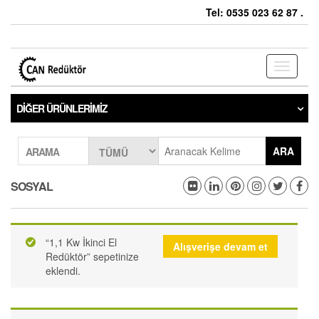
Tel: 0535 023 62 87 .
Toggle
navigati
DIĞER ÜRÜNLERIMIZ
ARA
ARAMA
SOSYAL
“1,1 Kw İkinci El
Alışverişe devam et
Redüktör” sepetinize
eklendi.