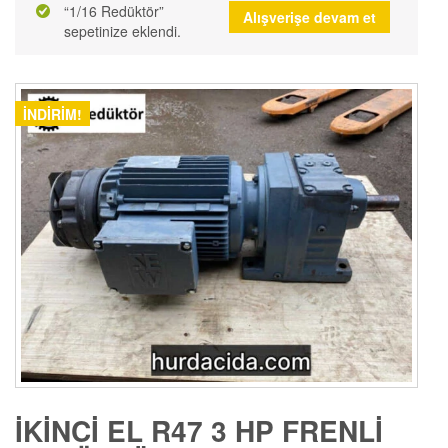
“1/16 Redüktör”
Alışverişe devam et
sepetinize eklendi.
İNDIRIM!
İKINCI EL R47 3 HP FRENLI