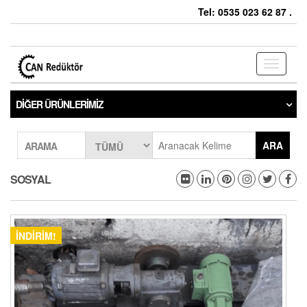
Tel: 0535 023 62 87 .
Toggle
navigati
DIĞER ÜRÜNLERIMIZ
ARA
ARAMA
SOSYAL
İNDIRIM!