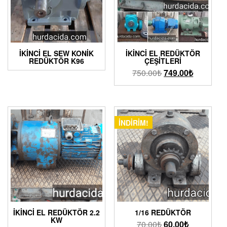
İKINCI EL SEW KONIK
İKINCI EL REDÜKTÖR
REDÜKTÖR K96
ÇEŞITLERI
750.00
₺
749.00
₺
İNDIRIM!
İKİNCİ EL REDÜKTÖR 2.2
1/16 REDÜKTÖR
KW
70.00
₺
60.00
₺