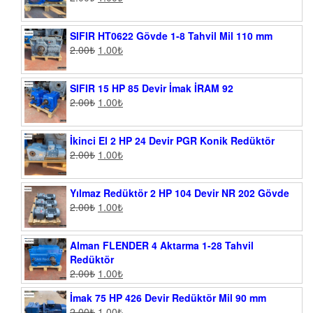
SIFIR HT0622 Gövde 1-8 Tahvil Mil 110 mm
2.00
₺
1.00
₺
SIFIR 15 HP 85 Devir İmak İRAM 92
2.00
₺
1.00
₺
İkinci El 2 HP 24 Devir PGR Konik Redüktör
2.00
₺
1.00
₺
Yılmaz Redüktör 2 HP 104 Devir NR 202 Gövde
2.00
₺
1.00
₺
Alman FLENDER 4 Aktarma 1-28 Tahvil
Redüktör
2.00
₺
1.00
₺
İmak 75 HP 426 Devir Redüktör Mil 90 mm
2.00
₺
1.00
₺