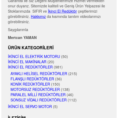
Garantisi ile Siz Değerli Müşterilerimize Hizmet vermekten
onur duyarız. Sitemizde kaliteli ve Geniş Ürün Yelpazesi ile
Stoklarımızda SIFIR ve
İkinci El Redüktör
çeşitlerimizi
görebilirsiniz.
Hakkımız
da kısmında tanıtım videolarımızı
görebilirsiniz.
Saygılarımla
Mertcan YAMAN
ÜRÜN KATEGORILERI
İKINCI EL ELEKTRIK MOTORU
(50)
İKINCI EL MAKINALAR
(20)
İKINCI EL REDÜKTÖRLER
(981)
AYAKLI HELISEL REDÜKTÖRLER
(215)
FLANŞLI REDÜKTÖRLER
(36)
KONIK REDÜKTÖRLER
(150)
MOTORSUZ REDÜKTÖRLER
(138)
PARALEL MILLI REDÜKTÖRLER
(46)
SONSUZ VIDALI REDÜKTÖRLER
(112)
İKINCI EL SERVO MOTOR
(5)
İLETIŞIM