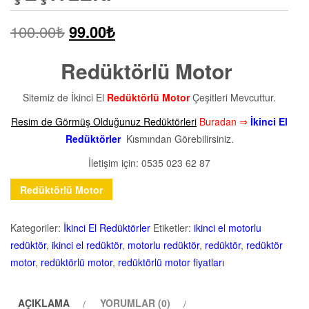
100.00
₺
99.00
₺
Redüktörlü Motor
Sitemiz de İkinci El
Redüktörlü Motor
Çeşitleri Mevcuttur.
Resim de Görmüş Olduğunuz Redüktörleri
Buradan ⇒
İkinci El
Redüktörler
Kısmından Görebilirsiniz.
İletişim için: 0535 023 62 87
Redüktörlü Motor
Kategoriler:
İkinci El Redüktörler
Etiketler:
ikinci el motorlu
redüktör
,
ikinci el redüktör
,
motorlu redüktör
,
redüktör
,
redüktör
motor
,
redüktörlü motor
,
redüktörlü motor fiyatları
AÇIKLAMA
YORUMLAR (0)