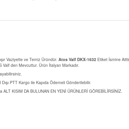
şır Vaziyette ve Temiz Üründür.
Atos Valf DKX-1632
Etiket İsmine Aittir
S Valf den Mevcuttur. Ürün İtalyan Markadır.
yabilirsiniz.
ul Dışı PTT Kargo ile Kapıda Ödemeli Gönderilebilir.
r veya ALT KISIM DA BULUNAN EN YENİ ÜRÜNLERİ GÖREBİLİRSİNİZ.