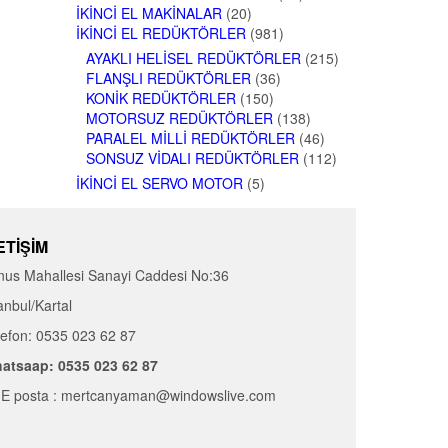
İKINCI EL MAKINALAR
(20)
İKINCI EL REDÜKTÖRLER
(981)
AYAKLI HELISEL REDÜKTÖRLER
(215)
FLANŞLI REDÜKTÖRLER
(36)
KONIK REDÜKTÖRLER
(150)
MOTORSUZ REDÜKTÖRLER
(138)
PARALEL MILLI REDÜKTÖRLER
(46)
SONSUZ VIDALI REDÜKTÖRLER
(112)
İKINCI EL SERVO MOTOR
(5)
ETIŞIM
nus Mahallesi Sanayi Caddesi No:36
anbul/Kartal
lefon: 0535 023 62 87
atsaap: 0535 023 62 87
E posta : mertcanyaman@windowslive.com