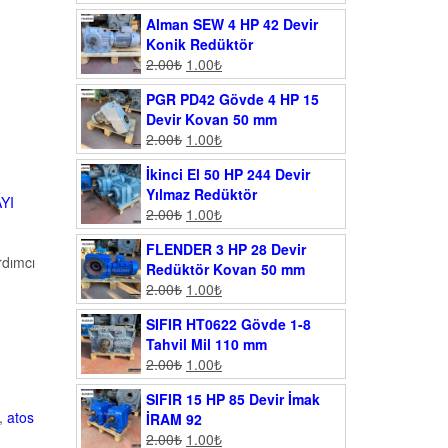
Alman SEW 4 HP 42 Devir
Konik Redüktör
2.00
₺
1.00
₺
PGR PD42 Gövde 4 HP 15
Devir Kovan 50 mm
2.00
₺
1.00
₺
İkinci El 50 HP 244 Devir
Yılmaz Redüktör
YI
2.00
₺
1.00
₺
FLENDER 3 HP 28 Devir
rdımcı
Redüktör Kovan 50 mm
2.00
₺
1.00
₺
SIFIR HT0622 Gövde 1-8
Tahvil Mil 110 mm
2.00
₺
1.00
₺
SIFIR 15 HP 85 Devir İmak
,
atos
İRAM 92
2.00
₺
1.00
₺