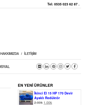
Tel: 0535 023 62 87 .
HAKKIMIZDA
İLETIŞIM
OSYAL
EN YENI ÜRÜNLER
İkinci El 15 HP 170 Devir
Ayaklı Redüktör
2.00
₺
1.00
₺