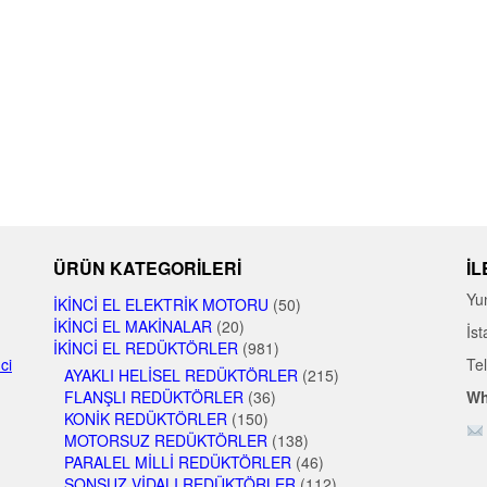
ÜRÜN KATEGORILERI
İL
Yu
İKINCI EL ELEKTRIK MOTORU
(50)
İKINCI EL MAKINALAR
(20)
İst
İKINCI EL REDÜKTÖRLER
(981)
nci
Te
AYAKLI HELISEL REDÜKTÖRLER
(215)
FLANŞLI REDÜKTÖRLER
(36)
Wh
KONIK REDÜKTÖRLER
(150)
MOTORSUZ REDÜKTÖRLER
(138)
PARALEL MILLI REDÜKTÖRLER
(46)
SONSUZ VIDALI REDÜKTÖRLER
(112)