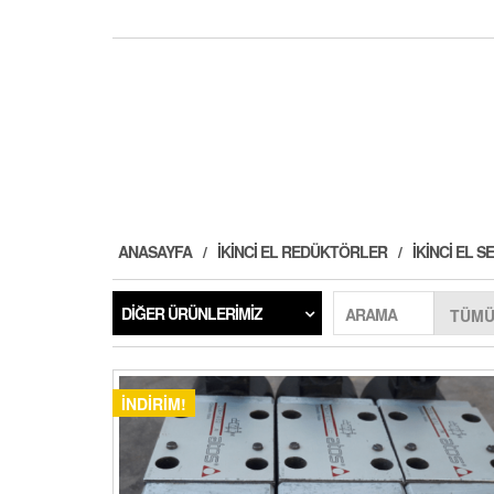
ANASAYFA
İKINCI EL REDÜKTÖRLER
İKINCI EL
DIĞER ÜRÜNLERIMIZ
ARAMA
İNDIRIM!