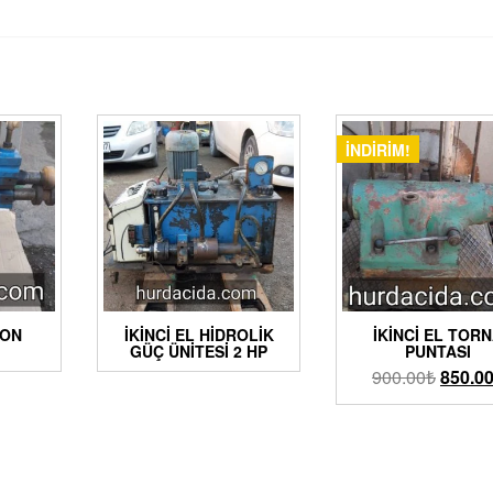
İNDIRIM!
DON
İKINCI EL HIDROLIK
İKINCI EL TOR
GÜÇ ÜNITESI 2 HP
PUNTASI
900.00
₺
850.0