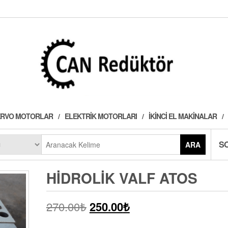
 SERVO MOTORLAR
ELEKTRIK MOTORLARI
İKINCI EL MAKINALAR
S
ARA
HIDROLIK VALF ATOS
270.00
₺
250.00
₺