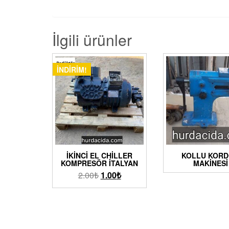
İlgili ürünler
İNDIRIM!
İKINCI EL CHILLER
KOLLU KOR
KOMPRESÖR İTALYAN
MAKINESI
2.00
₺
1.00
₺