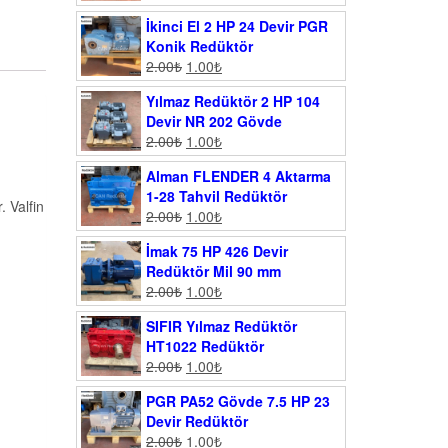
İkinci El 2 HP 24 Devir PGR
Konik Redüktör
2.00
₺
1.00
₺
Yılmaz Redüktör 2 HP 104
Devir NR 202 Gövde
2.00
₺
1.00
₺
Alman FLENDER 4 Aktarma
1-28 Tahvil Redüktör
. Valfin
2.00
₺
1.00
₺
İmak 75 HP 426 Devir
Redüktör Mil 90 mm
2.00
₺
1.00
₺
SIFIR Yılmaz Redüktör
HT1022 Redüktör
2.00
₺
1.00
₺
PGR PA52 Gövde 7.5 HP 23
Devir Redüktör
2.00
₺
1.00
₺