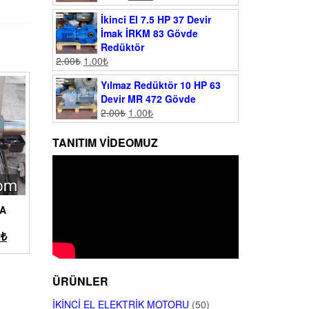
İkinci El 7.5 HP 37 Devir
İmak İRKM 83 Gövde
Redüktör
2.00
₺
1.00
₺
Yılmaz Redüktör 10 HP 63
Devir MR 472 Gövde
2.00
₺
1.00
₺
TANITIM VIDEOMUZ
NA
0
₺
ÜRÜNLER
İKINCI EL ELEKTRIK MOTORU
(50)