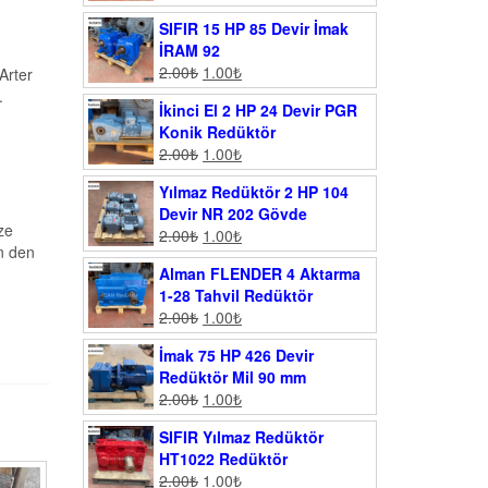
SIFIR 15 HP 85 Devir İmak
İRAM 92
2.00
₺
1.00
₺
Arter
.
İkinci El 2 HP 24 Devir PGR
Konik Redüktör
2.00
₺
1.00
₺
Yılmaz Redüktör 2 HP 104
Devir NR 202 Gövde
ze
2.00
₺
1.00
₺
n den
Alman FLENDER 4 Aktarma
1-28 Tahvil Redüktör
2.00
₺
1.00
₺
İmak 75 HP 426 Devir
Redüktör Mil 90 mm
2.00
₺
1.00
₺
SIFIR Yılmaz Redüktör
HT1022 Redüktör
2.00
₺
1.00
₺