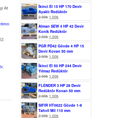
İkinci El 15 HP 170 Devir
i Alt
Ayaklı Redüktör
2.00
₺
1.00
₺
rdımcı
Alman SEW 4 HP 42 Devir
Konik Redüktör
2.00
₺
1.00
₺
İZ.
PGR PD42 Gövde 4 HP 15
Devir Kovan 50 mm
2.00
₺
1.00
₺
İkinci El 50 HP 244 Devir
ör
,
Yılmaz Redüktör
2.00
₺
1.00
₺
FLENDER 3 HP 28 Devir
Redüktör Kovan 50 mm
2.00
₺
1.00
₺
SIFIR HT0622 Gövde 1-8
Tahvil Mil 110 mm
2.00
₺
1.00
₺