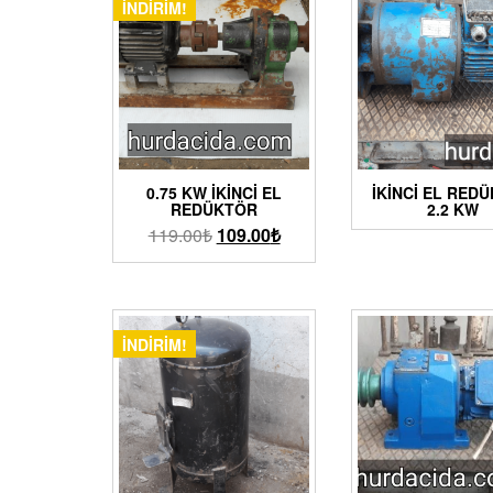
İNDIRIM!
0.75 KW İKINCI EL
İKİNCİ EL RED
REDÜKTÖR
2.2 KW
119.00
₺
109.00
₺
İNDIRIM!