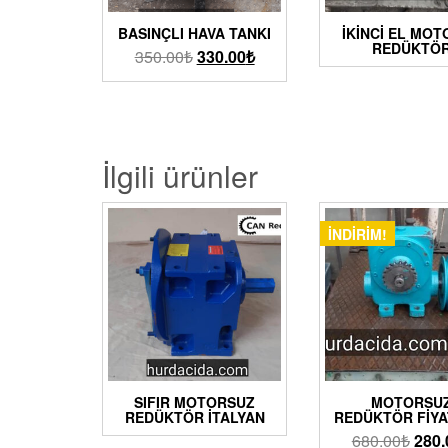
BASINÇLI HAVA TANKI
İKINCI EL MO
REDÜKTÖ
350.00
₺
330.00
₺
İlgili ürünler
İNDIRIM!
SIFIR MOTORSUZ
MOTORSU
REDÜKTÖR İTALYAN
REDÜKTÖR FIYA
680.00
₺
280.