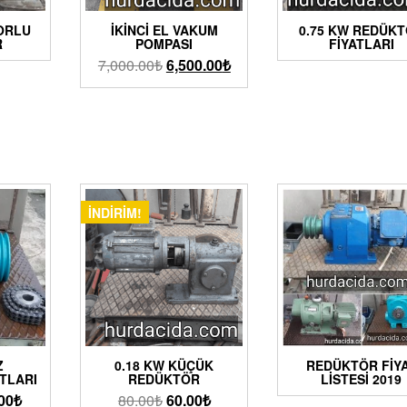
TORLU
İKINCI EL VAKUM
0.75 KW REDÜK
R
POMPASI
FIYATLARI
7,000.00
₺
6,500.00
₺
İNDIRIM!
Z
0.18 KW KÜÇÜK
REDÜKTÖR FIY
TLARI
REDÜKTÖR
LISTESI 2019
00
₺
80.00
₺
60.00
₺