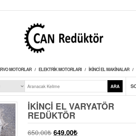
 SERVO MOTORLAR
ELEKTRIK MOTORLARI
İKINCI EL MAKINALAR
S
ARA
İKINCI EL VARYATÖR
REDÜKTÖR
650.00
₺
649.00
₺