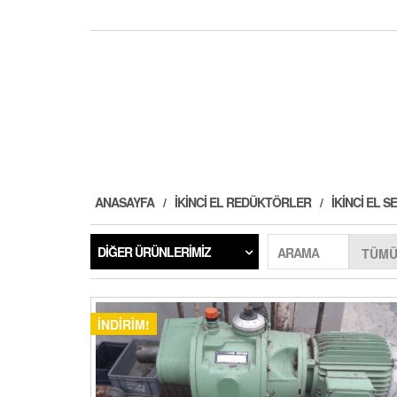
ANASAYFA
İKINCI EL REDÜKTÖRLER
İKINCI EL
DIĞER ÜRÜNLERIMIZ
ARAMA
İNDIRIM!