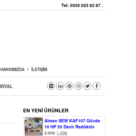
Tel: 0535 023 62 87 .
HAKKIMIZDA
İLETIŞIM
OSYAL
EN YENI ÜRÜNLER
Alman SEW KAF107 Gövde
10 HP 35 Devir Redüktör
2.00
₺
1.00
₺