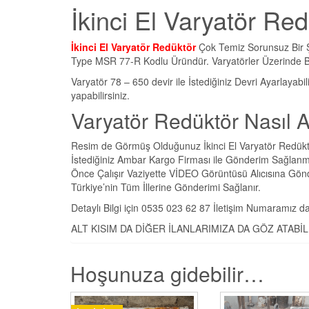
İkinci El Varyatör Re
İkinci El Varyatör Redüktör
Çok Temiz Sorunsuz Bir Ş
Type MSR 77-R Kodlu Üründür. Varyatörler Üzerinde Bul
Varyatör 78 – 650 devir ile İstediğiniz Devri Ayarlayabi
yapabilirsiniz.
Varyatör Redüktör Nasıl Al
Resim de Görmüş Olduğunuz İkinci El Varyatör Redüktör 
İstediğiniz Ambar Kargo Firması ile Gönderim Sağlan
Önce Çalışır Vaziyette VİDEO Görüntüsü Alıcısına Gön
Türkiye’nin Tüm İllerine Gönderimi Sağlanır.
Detaylı Bilgi için 0535 023 62 87 İletişim Numaramız dan
ALT KISIM DA DİĞER İLANLARIMIZA DA GÖZ ATABİL
Hoşunuza gidebilir…