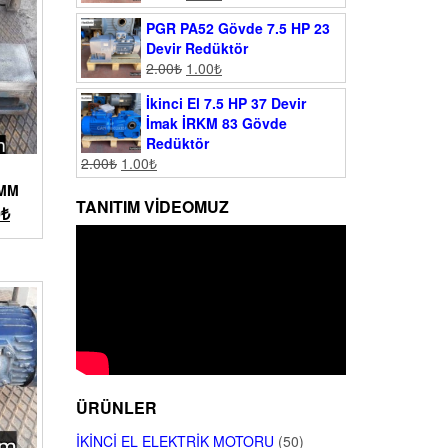
PGR PA52 Gövde 7.5 HP 23
Devir Redüktör
2.00
₺
1.00
₺
İkinci El 7.5 HP 37 Devir
İmak İRKM 83 Gövde
Redüktör
2.00
₺
1.00
₺
 MM
TANITIM VIDEOMUZ
0
₺
ÜRÜNLER
İKINCI EL ELEKTRIK MOTORU
(50)