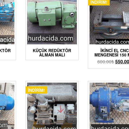
İNDIRIM!
ÜKTÖR
KÜÇÜK REDÜKTÖR
İKINCI EL CNC
ALMAN MALI
MENGENESI 150
600.00
₺
550.0
İNDIRIM!