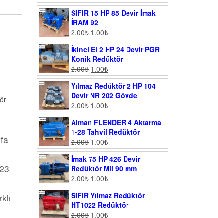
SIFIR 15 HP 85 Devir İmak
İRAM 92
2.00
₺
1.00
₺
İkinci El 2 HP 24 Devir PGR
Konik Redüktör
2.00
₺
1.00
₺
Yılmaz Redüktör 2 HP 104
Devir NR 202 Gövde
ör
2.00
₺
1.00
₺
Alman FLENDER 4 Aktarma
1-28 Tahvil Redüktör
yfa
2.00
₺
1.00
₺
İmak 75 HP 426 Devir
023
Redüktör Mil 90 mm
2.00
₺
1.00
₺
SIFIR Yılmaz Redüktör
klı
HT1022 Redüktör
2.00
₺
1.00
₺