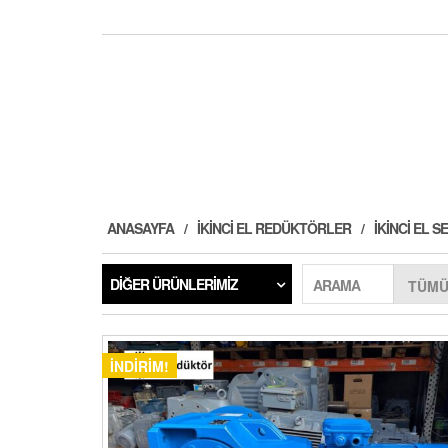
ANASAYFA
İKINCI EL REDÜKTÖRLER
İKINCI EL
DIĞER ÜRÜNLERIMIZ
ARAMA
İNDIRIM!