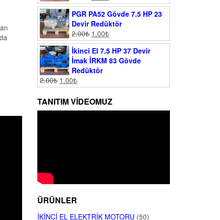
PGR PA52 Gövde 7.5 HP 23
Devir Redüktör
man
2.00
₺
1.00
₺
rda
İkinci El 7.5 HP 37 Devir
İmak İRKM 83 Gövde
Redüktör
2.00
₺
1.00
₺
TANITIM VIDEOMUZ
ÜRÜNLER
İKINCI EL ELEKTRIK MOTORU
(50)