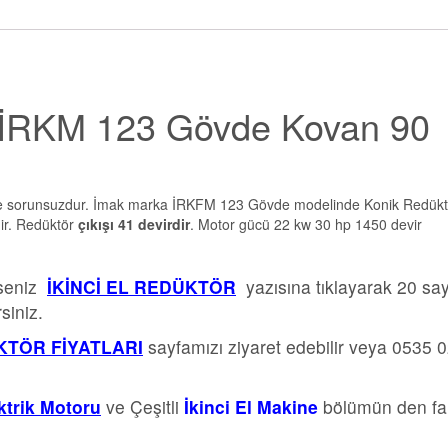
 İRKM 123 Gövde Kovan 90
ve sorunsuzdur. İmak marka İRKFM 123 Gövde modelinde Konik Redükt
ir. Redüktör
çıkışı 41 devirdir
. Motor gücü 22 kw 30 hp 1450 devir
rseniz
İKİNCİ EL REDÜKTÖR
yazısına tıklayarak 20 sa
siniz.
TÖR FİYATLARI
sayfamızı ziyaret edebilir veya 0535 
ektrik Motoru
ve Çeşitli
İkinci El Makine
bölümün den far