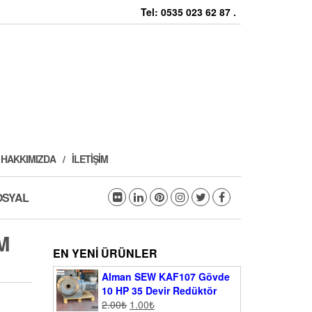
Tel: 0535 023 62 87 .
HAKKIMIZDA
İLETIŞIM
OSYAL
M
EN YENI ÜRÜNLER
Alman SEW KAF107 Gövde
10 HP 35 Devir Redüktör
2.00
₺
1.00
₺