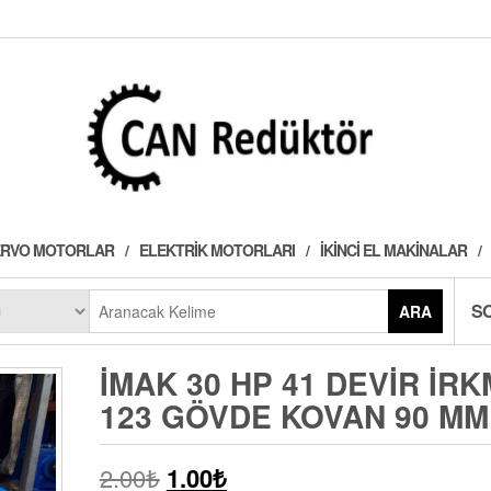
 SERVO MOTORLAR
ELEKTRIK MOTORLARI
İKINCI EL MAKINALAR
S
ARA
İMAK 30 HP 41 DEVIR İRK
123 GÖVDE KOVAN 90 MM
2.00
₺
1.00
₺