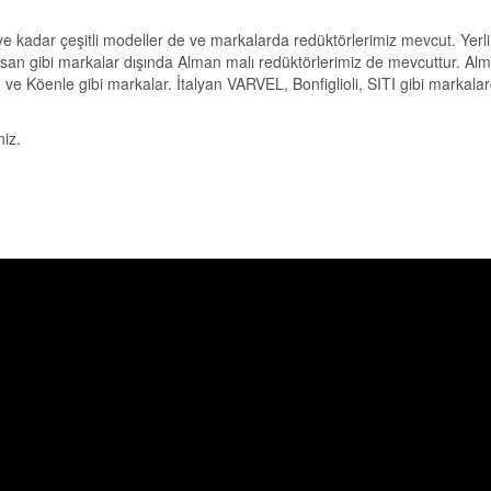
e kadar çeşitli modeller de ve markalarda redüktörlerimiz mevcut. Yerli
san gibi markalar dışında Alman malı redüktörlerimiz de mevcuttur. Al
e Köenle gibi markalar. İtalyan VARVEL, Bonfiglioli, SITI gibi markala
niz.