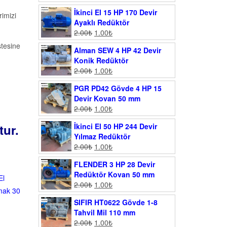
İkinci El 15 HP 170 Devir
imizi
Ayaklı Redüktör
2.00
₺
1.00
₺
stesine
Alman SEW 4 HP 42 Devir
Konik Redüktör
2.00
₺
1.00
₺
PGR PD42 Gövde 4 HP 15
Devir Kovan 50 mm
2.00
₺
1.00
₺
tur.
İkinci El 50 HP 244 Devir
Yılmaz Redüktör
2.00
₺
1.00
₺
FLENDER 3 HP 28 Devir
Redüktör Kovan 50 mm
El
2.00
₺
1.00
₺
mak 30
SIFIR HT0622 Gövde 1-8
Tahvil Mil 110 mm
2.00
₺
1.00
₺