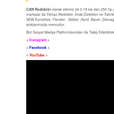
CAN Redüktör
olarak sitemiz de 0.18 kw dan 250 hp y
markalar da Yılmaz Redüktör, İmak,Öztekfen ve Tahrik
SEW Eurodrive, Flender , Stöber ,Nord, Bauer ,Demag v
stoklarımızda mevcuttur.
Bizi Sosyal Medya Platformlarından da Takip Edebilirsi
<
İnstagram
>
<
Facebook
>
<
YouTube
>