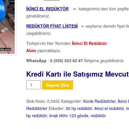
İKİNCİ EL REDÜKTÖR
⇐ kategorimiz den tüm çeşitler
görebilirsiniz.
REDÜKTÖR FİYAT LİSTESİ
⇐ sayfamız daredn fiyat li
ulaşabilirsiniz.
Türkiye’nin Her Yerinden
İkinci El Redüktör
Alımı
yapmaktayız.
WhatsApp
:
0 (535) 023 62 87
İletişime geçebilirsiniz.
Kredi Kartı ile Satışımız Mevcut
Miktar
Sepete Ekle
Stok Kodu:
0,5452
Kategoriler:
Konik Redüktörler
,
İkinci 
Redüktörler
Etiketler:
30 hp redüktör
,
ikinci el redüktör
,
i
hp redüktör
,
imak irkfm 123 gövde
,
redüktör