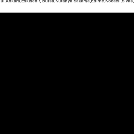
bul,Ankara,Eskişehir, Bursa,Kütahya,Sakarya,Edirne,Kocaeli,Sivas,