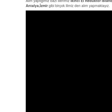
Alım yaptığımız bazı illerimiz
İkinci El Redüktör İstan
Antalya,İzmir
gibi birçok ilimiz den alım yapmaktayız.