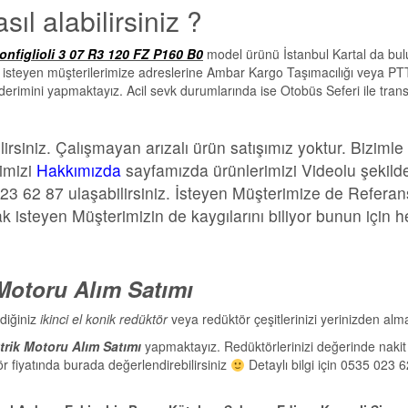
ıl alabilirsiniz ?
onfiglioli 3 07 R3 120 FZ P160 B0
model ürünü İstanbul Kartal da bul
mak isteyen müşterilerimize adreslerine Ambar Kargo Taşımacılığı veya PT
önderimini yapmaktayız. Acil sevk durumlarında ise Otobüs Seferi ile trans
ilirsiniz. Çalışmayan arızalı ürün satışımız yoktur. Bizimle 
imizi
Hakkımızda
sayfamızda ürünlerimizi Videolu şekild
023 62 87 ulaşabilirsiniz. İsteyen Müşterimize de Referan
ak isteyen Müşterimizin de kaygılarını biliyor bunun için h
 Motoru Alım Satımı
diğiniz
ikinci el konik redüktör
veya redüktör çeşitlerinizi yerinizden alm
trik Motoru Alım Satımı
yapmaktayız. Redüktörlerinizi değerinde nakit
ör fiyatında burada değerlendirebilirsiniz
Detaylı bilgi için 0535 023 