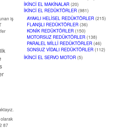
İKINCI EL MAKINALAR
(20)
İKINCI EL REDÜKTÖRLER
(981)
AYAKLI HELISEL REDÜKTÖRLER
(215)
unan iş
FLANŞLI REDÜKTÖRLER
(36)
T
KONIK REDÜKTÖRLER
(150)
fer
MOTORSUZ REDÜKTÖRLER
(138)
PARALEL MILLI REDÜKTÖRLER
(46)
SONSUZ VIDALI REDÜKTÖRLER
(112)
ilk
İKINCI EL SERVO MOTOR
(5)
e
s
er
aktayız.
 olarak
62 87