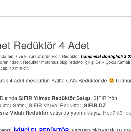
anet Redüktör 4 Adet
ında temiz ve kusursuz ürünlerdir. Redüktör
Transmital Bonfiglioli 3 0
oranındadır. Redüktör motorsuz olup redüktör çıkışı Delik Çoklu Kamalı
n çapı 48 mm dir.
olarak 4 adet mevcuttur. Kalite CAN Redüktör de
Ürünü
 Dışında
SIFIR Yılmaz Redüktör Satışı
, SIFIR Yön
üktör Satışı, SIFIR Varvel Redüktör,
SIFIR DZ
suz Vidalı Redüktör
satışı da yapmaktayız. Redüktör d
rseniz
İKİNCİ EL REDÜKTÖR
yazısına tıklayarak 10 sa