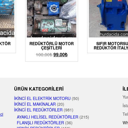
ÜKTÖR
REDÜKTÖRLÜ MOTOR
SIFIR MOTORS
ÇEŞITLERI
REDÜKTÖR İTAL
100.00
₺
99.00
₺
ÜRÜN KATEGORILERI
İL
Yu
İKINCI EL ELEKTRIK MOTORU
(50)
İKINCI EL MAKINALAR
(20)
İst
İKINCI EL REDÜKTÖRLER
(981)
nci
Te
AYAKLI HELISEL REDÜKTÖRLER
(215)
FLANŞLI REDÜKTÖRLER
(36)
Wh