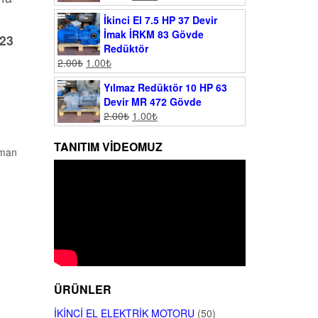
İkinci El 7.5 HP 37 Devir
İmak İRKM 83 Gövde
023
Redüktör
2.00
₺
1.00
₺
Yılmaz Redüktör 10 HP 63
Devir MR 472 Gövde
2.00
₺
1.00
₺
TANITIM VIDEOMUZ
lman
ÜRÜNLER
İKINCI EL ELEKTRIK MOTORU
(50)