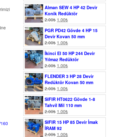
Alman SEW 4 HP 42 Devir
imizi
Konik Redüktör
2.00
₺
1.00
₺
ine
PGR PD42 Gövde 4 HP 15
Devir Kovan 50 mm
2.00
₺
1.00
₺
İkinci El 50 HP 244 Devir
Yılmaz Redüktör
2.00
₺
1.00
₺
FLENDER 3 HP 28 Devir
Redüktör Kovan 50 mm
2.00
₺
1.00
₺
SIFIR HT0622 Gövde 1-8
Tahvil Mil 110 mm
2.00
₺
1.00
₺
SIFIR 15 HP 85 Devir İmak
 P160
İRAM 92
2.00
₺
1.00
₺