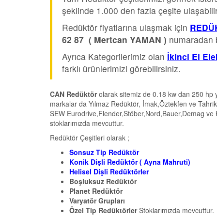
şeklinde 1.000 den fazla çeşite ulaşabilir
Redüktör fiyatlarına ulaşmak için
REDÜK
62 87 ( Mertcan YAMAN )
numaradan bi
Ayrıca Kategorilerimiz olan
İkinci El El
farklı ürünlerimizi görebilirsiniz.
CAN Redüktör
olarak sitemiz de 0.18 kw dan 250 hp y
markalar da Yılmaz Redüktör, İmak,Öztekfen ve Tahrik
SEW Eurodrive,Flender,Stöber,Nord,Bauer,Demag ve Köen
stoklarımızda mevcuttur.
Redüktör Çeşitleri olarak ;
Sonsuz Tip Redüktör
Konik Dişli Redüktör ( Ayna Mahruti)
Helisel Dişli Redüktörler
Boşluksuz Redüktör
Planet Redüktör
Varyatör Grupları
Özel Tip Redüktörler
Stoklarımızda mevcuttur.