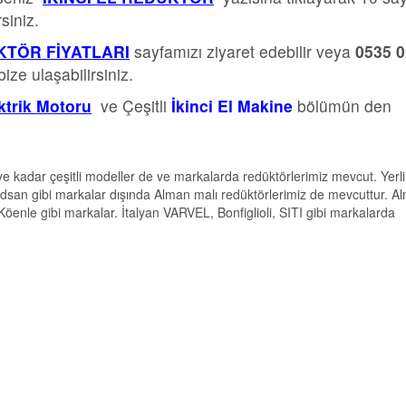
siniz.
TÖR FİYATLARI
sayfamızı ziyaret edebilir veya
0535 
ze ulaşabilirsiniz.
ektrik Motoru
ve Çeşitli
İkinci El Makine
bölümün den
e kadar çeşitli modeller de ve markalarda redüktörlerimiz mevcut. Yerli
dsan gibi markalar dışında Alman malı redüktörlerimiz de mevcuttur. A
le gibi markalar. İtalyan VARVEL, Bonfiglioli, SITI gibi markalarda