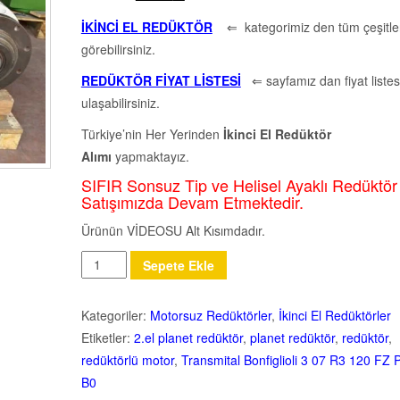
İKİNCİ EL REDÜKTÖR
⇐ kategorimiz den tüm çeşitler
görebilirsiniz.
REDÜKTÖR FİYAT LİSTESİ
⇐ sayfamız dan fiyat listes
ulaşabilirsiniz.
Türkiye’nin Her Yerinden
İkinci El Redüktör
Alımı
yapmaktayız.
SIFIR Sonsuz Tip ve Helisel Ayaklı Redüktör
Satışımızda Devam Etmektedir.
Ürünün VİDEOSU Alt Kısımdadır.
Miktar
Sepete Ekle
Kategoriler:
Motorsuz Redüktörler
,
İkinci El Redüktörler
Etiketler:
2.el planet redüktör
,
planet redüktör
,
redüktör
,
redüktörlü motor
,
Transmital Bonfiglioli 3 07 R3 120 FZ
B0