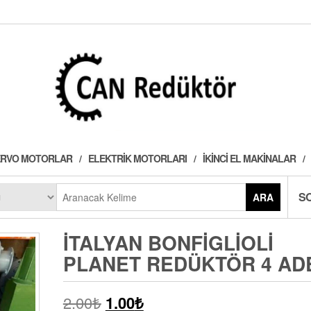
 SERVO MOTORLAR
ELEKTRIK MOTORLARI
İKINCI EL MAKINALAR
S
ARA
İTALYAN BONFIGLIOLI
PLANET REDÜKTÖR 4 AD
2.00
₺
1.00
₺