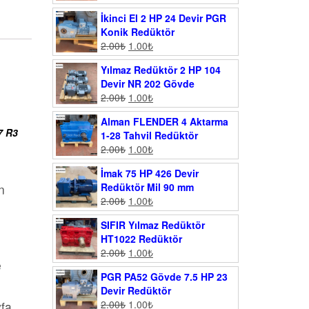
İkinci El 2 HP 24 Devir PGR
Konik Redüktör
2.00
₺
1.00
₺
Yılmaz Redüktör 2 HP 104
Devir NR 202 Gövde
2.00
₺
1.00
₺
Alman FLENDER 4 Aktarma
7 R3
1-28 Tahvil Redüktör
2.00
₺
1.00
₺
İmak 75 HP 426 Devir
Redüktör Mil 90 mm
n
2.00
₺
1.00
₺
SIFIR Yılmaz Redüktör
HT1022 Redüktör
2.00
₺
1.00
₺
e
PGR PA52 Gövde 7.5 HP 23
Devir Redüktör
2.00
₺
1.00
₺
yfa