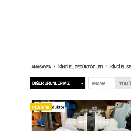
ANASAYFA
İKINCI EL REDÜKTÖRLER
İKINCI EL
DIĞER ÜRÜNLERIMIZ
ARAMA
İNDIRIM!