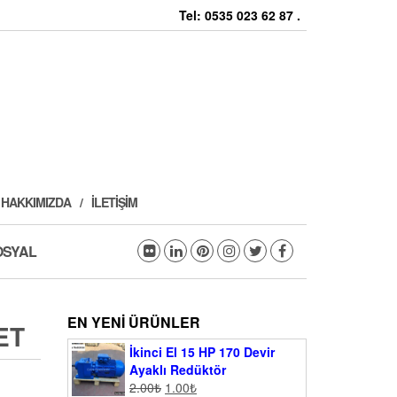
Tel: 0535 023 62 87 .
HAKKIMIZDA
İLETIŞIM
OSYAL
EN YENI ÜRÜNLER
ET
İkinci El 15 HP 170 Devir
Ayaklı Redüktör
2.00
₺
1.00
₺