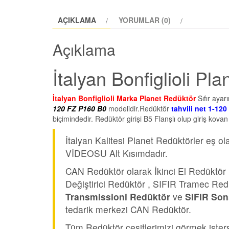
AÇIKLAMA
YORUMLAR (0)
Açıklama
İtalyan Bonfiglioli Pl
İtalyan Bonfiglioli Marka Planet Redüktör
Sıfır ayar
120 FZ P160 B0
modelidir.Redüktör
tahvili net 1-120
biçimindedir. Redüktör girişi B5 Flanşlı olup giriş kova
İtalyan Kalitesi Planet Redüktörler eş 
VİDEOSU Alt Kısımdadır.
CAN Redüktör olarak İkinci El Redüktör
Değiştirici Redüktör , SIFIR Tramec Red
Transmissioni Redüktör
ve
SIFIR Son
tedarik merkezi CAN Redüktör.
Tüm Redüktör çeşitlerimizi görmek iste