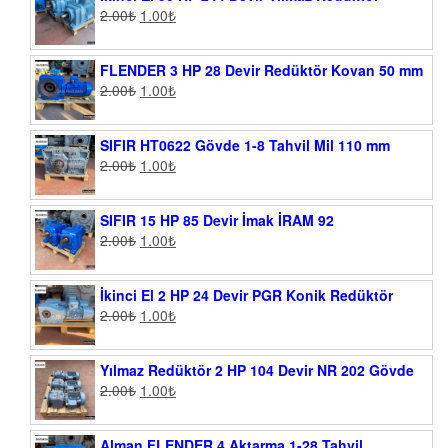
2.00
₺
1.00
₺
FLENDER 3 HP 28 Devir Redüktör Kovan 50 mm
2.00
₺
1.00
₺
SIFIR HT0622 Gövde 1-8 Tahvil Mil 110 mm
2.00
₺
1.00
₺
SIFIR 15 HP 85 Devir İmak İRAM 92
2.00
₺
1.00
₺
İkinci El 2 HP 24 Devir PGR Konik Redüktör
2.00
₺
1.00
₺
Yılmaz Redüktör 2 HP 104 Devir NR 202 Gövde
2.00
₺
1.00
₺
Alman FLENDER 4 Aktarma 1-28 Tahvil