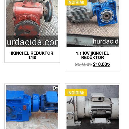
İNDIRIM!
İKINCI EL REDÜKTÖR
1,1 KW İKINCI EL
1/40
REDÜKTÖR
250.00
₺
210.00
₺
İNDIRIM!