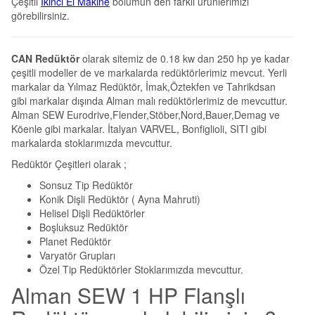
Çeşitli
İkinci El Makine
bölümün den farklı ürünlerimizi
görebilirsiniz.
CAN Redüktör
olarak sitemiz de 0.18 kw dan 250 hp ye kadar
çeşitli modeller de ve markalarda redüktörlerimiz mevcut. Yerli
markalar da Yılmaz Redüktör, İmak,Öztekfen ve Tahrikdsan
gibi markalar dışında Alman malı redüktörlerimiz de mevcuttur.
Alman SEW Eurodrive,Flender,Stöber,Nord,Bauer,Demag ve
Köenle gibi markalar. İtalyan VARVEL, Bonfiglioli, SITI gibi
markalarda stoklarımızda mevcuttur.
Redüktör Çeşitleri olarak ;
Sonsuz Tip Redüktör
Konik Dişli Redüktör ( Ayna Mahruti)
Helisel Dişli Redüktörler
Boşluksuz Redüktör
Planet Redüktör
Varyatör Grupları
Özel Tip Redüktörler Stoklarımızda mevcuttur.
Alman SEW 1 HP Flanşlı