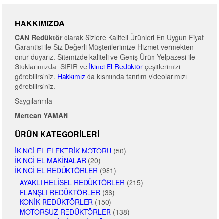
HAKKIMIZDA
CAN Redüktör
olarak Sizlere Kaliteli Ürünleri En Uygun Fiyat
Garantisi ile Siz Değerli Müşterilerimize Hizmet vermekten
onur duyarız. Sitemizde kaliteli ve Geniş Ürün Yelpazesi ile
Stoklarımızda SIFIR ve
İkinci El Redüktör
çeşitlerimizi
görebilirsiniz.
Hakkımız
da kısmında tanıtım videolarımızı
görebilirsiniz.
Saygılarımla
Mertcan YAMAN
ÜRÜN KATEGORILERI
İKINCI EL ELEKTRIK MOTORU
(50)
İKINCI EL MAKINALAR
(20)
İKINCI EL REDÜKTÖRLER
(981)
AYAKLI HELISEL REDÜKTÖRLER
(215)
FLANŞLI REDÜKTÖRLER
(36)
KONIK REDÜKTÖRLER
(150)
MOTORSUZ REDÜKTÖRLER
(138)