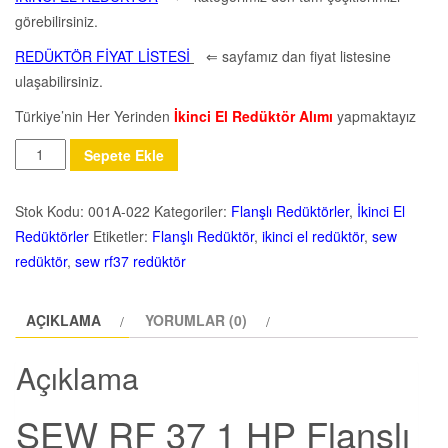
görebilirsiniz.
REDÜKTÖR FİYAT LİSTESİ
⇐ sayfamız dan fiyat listesine
ulaşabilirsiniz.
Türkiye’nin Her Yerinden
İkinci El Redüktör Alımı
yapmaktayız
Miktar
Sepete Ekle
Stok Kodu:
001A-022
Kategoriler:
Flanşlı Redüktörler
,
İkinci El
Redüktörler
Etiketler:
Flanşlı Redüktör
,
ikinci el redüktör
,
sew
redüktör
,
sew rf37 redüktör
AÇIKLAMA
YORUMLAR (0)
Açıklama
SEW RF 37 1 HP Flanşlı