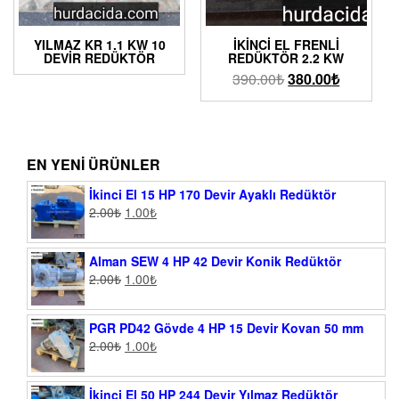
YILMAZ KR 1.1 KW 10
İKINCI EL FRENLI
DEVIR REDÜKTÖR
REDÜKTÖR 2.2 KW
390.00
₺
380.00
₺
EN YENI ÜRÜNLER
İkinci El 15 HP 170 Devir Ayaklı Redüktör
2.00
₺
1.00
₺
Alman SEW 4 HP 42 Devir Konik Redüktör
2.00
₺
1.00
₺
PGR PD42 Gövde 4 HP 15 Devir Kovan 50 mm
2.00
₺
1.00
₺
İkinci El 50 HP 244 Devir Yılmaz Redüktör