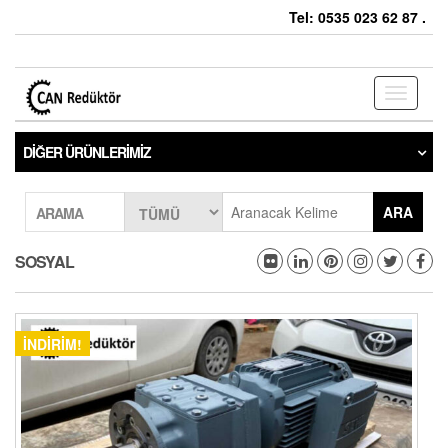
Tel: 0535 023 62 87 .
Toggle
navigati
DIĞER ÜRÜNLERIMIZ
ARA
ARAMA
SOSYAL
İNDIRIM!