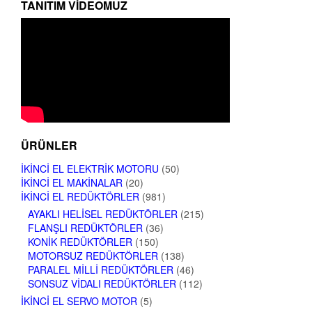
TANITIM VIDEOMUZ
ÜRÜNLER
İKINCI EL ELEKTRIK MOTORU
(50)
İKINCI EL MAKINALAR
(20)
İKINCI EL REDÜKTÖRLER
(981)
AYAKLI HELISEL REDÜKTÖRLER
(215)
FLANŞLI REDÜKTÖRLER
(36)
KONIK REDÜKTÖRLER
(150)
MOTORSUZ REDÜKTÖRLER
(138)
PARALEL MILLI REDÜKTÖRLER
(46)
SONSUZ VIDALI REDÜKTÖRLER
(112)
İKINCI EL SERVO MOTOR
(5)