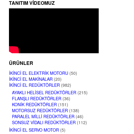
TANITIM VIDEOMUZ
ÜRÜNLER
İKINCI EL ELEKTRIK MOTORU
(50)
İKINCI EL MAKINALAR
(20)
İKINCI EL REDÜKTÖRLER
(982)
AYAKLI HELISEL REDÜKTÖRLER
(215)
FLANŞLI REDÜKTÖRLER
(36)
KONIK REDÜKTÖRLER
(151)
MOTORSUZ REDÜKTÖRLER
(138)
PARALEL MILLI REDÜKTÖRLER
(46)
SONSUZ VIDALI REDÜKTÖRLER
(112)
İKINCI EL SERVO MOTOR
(5)