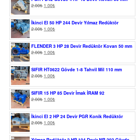
2.00
₺
1.00
₺
İkinci El 50 HP 244 Devir Yılmaz Redüktör
2.00
₺
1.00
₺
FLENDER 3 HP 28 Devir Redüktör Kovan 50 mm
2.00
₺
1.00
₺
SIFIR HT0622 Gövde 1-8 Tahvil Mil 110 mm
2.00
₺
1.00
₺
SIFIR 15 HP 85 Devir İmak İRAM 92
2.00
₺
1.00
₺
İkinci El 2 HP 24 Devir PGR Konik Redüktör
2.00
₺
1.00
₺
Yılmaz Redüktör 2 HP 104 Devir NR 202 Gövde