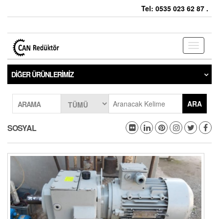
Tel: 0535 023 62 87 .
Toggle
navigati
DIĞER ÜRÜNLERIMIZ
ARA
ARAMA
SOSYAL