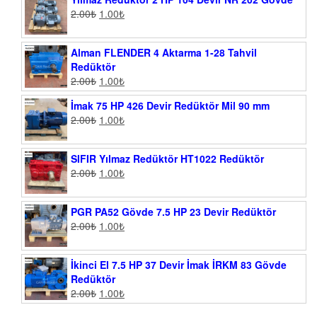
2.00
₺
1.00
₺
Alman FLENDER 4 Aktarma 1-28 Tahvil
Redüktör
2.00
₺
1.00
₺
İmak 75 HP 426 Devir Redüktör Mil 90 mm
2.00
₺
1.00
₺
SIFIR Yılmaz Redüktör HT1022 Redüktör
2.00
₺
1.00
₺
PGR PA52 Gövde 7.5 HP 23 Devir Redüktör
2.00
₺
1.00
₺
İkinci El 7.5 HP 37 Devir İmak İRKM 83 Gövde
Redüktör
2.00
₺
1.00
₺