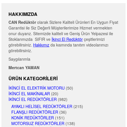
HAKKIMIZDA
CAN Redüktör
olarak Sizlere Kaliteli Ürünleri En Uygun Fiyat
Garantisi ile Siz Değerli Müşterilerimize Hizmet vermekten
onur duyarız. Sitemizde kaliteli ve Geniş Ürün Yelpazesi ile
Stoklarımızda SIFIR ve
İkinci El Redüktör
çeşitlerimizi
görebilirsiniz.
Hakkımız
da kısmında tanıtım videolarımızı
görebilirsiniz.
Saygılarımla
Mertcan YAMAN
ÜRÜN KATEGORILERI
İKINCI EL ELEKTRIK MOTORU
(50)
İKINCI EL MAKINALAR
(20)
İKINCI EL REDÜKTÖRLER
(982)
AYAKLI HELISEL REDÜKTÖRLER
(215)
FLANŞLI REDÜKTÖRLER
(36)
KONIK REDÜKTÖRLER
(151)
MOTORSUZ REDÜKTÖRLER
(138)