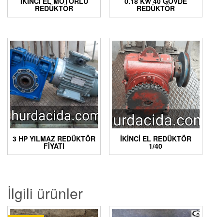
İKINCI EL MOTORLU
0.18 KW 40 GÖVDE
REDÜKTÖR
REDÜKTÖR
3 HP YILMAZ REDÜKTÖR
İKINCI EL REDÜKTÖR
FIYATI
1/40
İlgili ürünler