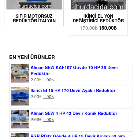
SIFIR MOTORSUZ
İKINCI EL YÖN
REDÜKTÖR İTALYAN
DEĞIŞTIRICI REDÜKTÖR
170.00
₺
160.00
₺
EN YENI ÜRÜNLER
Alman SEW KAF107 Gövde 10 HP 35 Devir
Redüktör
2.00
₺
1.00
₺
İkinci El 15 HP 170 Devir Ayaklı Redüktör
2.00
₺
1.00
₺
Alman SEW 4 HP 42 Devir Konik Redüktör
2.00
₺
1.00
₺
PGR PD42 Gövde 4 HP 15 Devir Kovan 50 mm