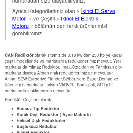
numaradan bize ulaşabilirsiniz.
Ayrıca Kategorilerimiz olan >
İkinci El Servo
Motor
< ve Çeşitli >
İkinci El Elektrik
Motoru
< bölümün den farklı ürünlerimizi
görebilirsiniz.
CAN Redüktör
olarak sitemiz de 0.18 kw dan 250 hp ye kadar
çeşitli modeller de ve markalarda redüktörlerimiz mevcut. Yerli
markalar da Yılmaz Redüktör, İmak,Öztekfen ve Tahriksan gibi
markalar dışında Alman malı redüktörlerimiz de mevcuttur.
Alman SEW Eurodrive,Flender,Stöber,Nord,Bauer,Demag ve
Köenle gibi markalar. İtalyan VARVEL, Bonfiglioli, SITI gibi
markalarda stoklarımızda mevcuttur.
Redüktör Çeşitleri olarak ;
Sonsuz Tip Redüktör
Konik Dişli Redüktör ( Ayna Mahruti)
Helisel Dişli Redüktörler
Boşluksuz Redüktör
Planet Redüktör