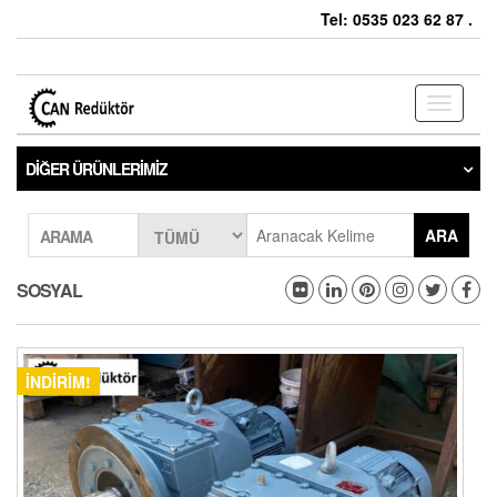
Tel: 0535 023 62 87 .
Toggle
navigati
DIĞER ÜRÜNLERIMIZ
ARA
ARAMA
SOSYAL
İNDIRIM!