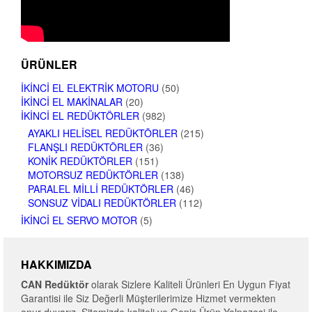
ÜRÜNLER
İKINCI EL ELEKTRIK MOTORU
(50)
İKINCI EL MAKINALAR
(20)
İKINCI EL REDÜKTÖRLER
(982)
AYAKLI HELISEL REDÜKTÖRLER
(215)
FLANŞLI REDÜKTÖRLER
(36)
KONIK REDÜKTÖRLER
(151)
MOTORSUZ REDÜKTÖRLER
(138)
PARALEL MILLI REDÜKTÖRLER
(46)
SONSUZ VIDALI REDÜKTÖRLER
(112)
İKINCI EL SERVO MOTOR
(5)
HAKKIMIZDA
CAN Redüktör
olarak Sizlere Kaliteli Ürünleri En Uygun Fiyat
Garantisi ile Siz Değerli Müşterilerimize Hizmet vermekten
onur duyarız. Sitemizde kaliteli ve Geniş Ürün Yelpazesi ile