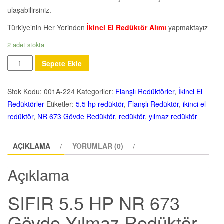
ulaşabilirsiniz.
Türkiye’nin Her Yerinden
İkinci El Redüktör Alımı
yapmaktayız
2 adet stokta
Miktar
Sepete Ekle
Stok Kodu:
001A-224
Kategoriler:
Flanşlı Redüktörler
,
İkinci El
Redüktörler
Etiketler:
5.5 hp redüktör
,
Flanşlı Redüktör
,
ikinci el
redüktör
,
NR 673 Gövde Redüktör
,
redüktör
,
yılmaz redüktör
AÇIKLAMA
YORUMLAR (0)
Açıklama
SIFIR 5.5 HP NR 673
Gövde Yılmaz Redüktör