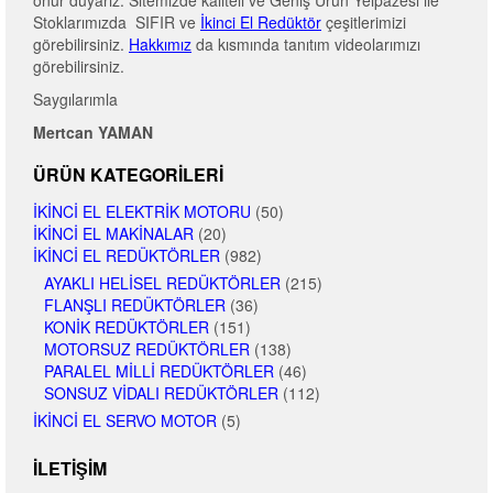
Stoklarımızda SIFIR ve
İkinci El Redüktör
çeşitlerimizi
görebilirsiniz.
Hakkımız
da kısmında tanıtım videolarımızı
görebilirsiniz.
Saygılarımla
Mertcan YAMAN
ÜRÜN KATEGORILERI
İKINCI EL ELEKTRIK MOTORU
(50)
İKINCI EL MAKINALAR
(20)
İKINCI EL REDÜKTÖRLER
(982)
AYAKLI HELISEL REDÜKTÖRLER
(215)
FLANŞLI REDÜKTÖRLER
(36)
KONIK REDÜKTÖRLER
(151)
MOTORSUZ REDÜKTÖRLER
(138)
PARALEL MILLI REDÜKTÖRLER
(46)
SONSUZ VIDALI REDÜKTÖRLER
(112)
İKINCI EL SERVO MOTOR
(5)
İLETIŞIM