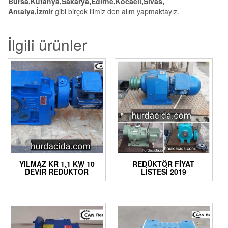
Bursa,Kütahya,Sakarya,Edirne,Kocaeli,Sivas,
Antalya,İzmir
gibi birçok ilimiz den alım yapmaktayız.
İlgili ürünler
YILMAZ KR 1.1 KW 10
REDÜKTÖR FIYAT
DEVIR REDÜKTÖR
LISTESI 2019