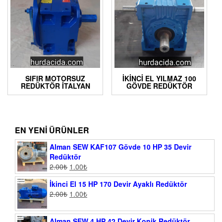
SIFIR MOTORSUZ
İKINCI EL YILMAZ 100
REDÜKTÖR İTALYAN
GÖVDE REDÜKTÖR
EN YENI ÜRÜNLER
Alman SEW KAF107 Gövde 10 HP 35 Devir
Redüktör
2.00
₺
1.00
₺
İkinci El 15 HP 170 Devir Ayaklı Redüktör
2.00
₺
1.00
₺
Alman SEW 4 HP 42 Devir Konik Redüktör