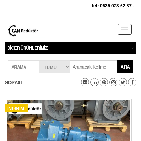
Tel: 0535 023 62 87 .
Toggle
navigati
DIĞER ÜRÜNLERIMIZ
ARA
ARAMA
SOSYAL
İNDIRIM!