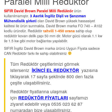
Paralel Milli Redüktör
SIFIR David Brown Paralel Milli Redüktör
ürün
kullanılmamıştır.
3 Asırlık İngiliz Dişli ve Şanzıman
Mühendislik şirketi
olan David Brown yüksek hassasiyet
kalitesi ile ürün sunmakta. David Brown marka FO 740 – A102
kodlu üründür. Redüktör
tahvili 1-450 orana
sahip olup
redüktör kovan delik çapı 50 mm dir. Motor gücü olarak 1.1 kw
ile 1.5 kw gibi motor bağlantısı yapılabilir.
SIFIR İngiliz David Brown marka ürünü Uygun Fiyata sadece
CAN Redüktör farkı ile sahip olabilirsiniz
Tüm Redüktör çeşitlerimizi görmek
isterseniz
İKİNCİ EL REDÜKTÖR
yazısına
tıklayarak 17 sayfa şeklinde 800 den fazla
çeşite ulaşabilirsiniz.
Redüktör fiyatlarına ulaşmak
için
REDÜKTÖR FİYATLARI
sayfamızı
ziyaret edebilir veya 0535 023 62 87
numaradan bize ulaşabilirsiniz.