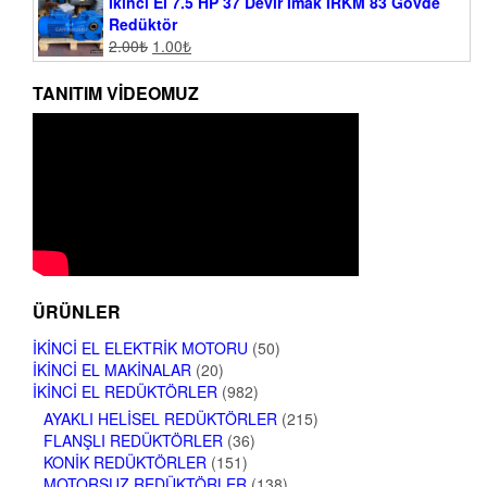
İkinci El 7.5 HP 37 Devir İmak İRKM 83 Gövde
Redüktör
2.00
₺
1.00
₺
TANITIM VIDEOMUZ
ÜRÜNLER
İKINCI EL ELEKTRIK MOTORU
(50)
İKINCI EL MAKINALAR
(20)
İKINCI EL REDÜKTÖRLER
(982)
AYAKLI HELISEL REDÜKTÖRLER
(215)
FLANŞLI REDÜKTÖRLER
(36)
KONIK REDÜKTÖRLER
(151)
MOTORSUZ REDÜKTÖRLER
(138)