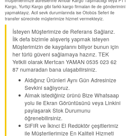
müşterilerimize adreslerine Ambar Kargo Taşımacılığı veya PTT
Kargo, Yurtiçi Kargo gibi farklı kargo firmaları ile de gönderimini
yapmaktayız. Acil sevk durumlarında ise Otobüs Seferi ile
transfer sürecinde müşterimize hizmet vermekteyiz.
İsteyen Müşterimize de Referans Sağlarız.
İlk defa bizimle alışveriş yapmak isteyen
Müşterimizin de kaygılarını biliyor bunun için
her türlü güveni sağlamaya hazırız. TEK
Yetkili olarak Mertcan YAMAN 0535 023 62
87 numaradan bana ulaşabilirsiniz.
Aldığınız Ürünleri Aynı Gün Adresinize
Sevkini sağlıyoruz.
Almak istediğiniz ürünü Bize Whatsaap
yolu ile Ekran Görüntüsünü veya Linkini
paylaşarak Stok Durumunu
öğrenebilirsiniz.
SIFIR ve İkinci El Redüktör çeşitlerimiz
ile Müşterilerimize En Kaliteli Hizmeti