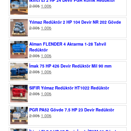
İkinci El 2 HP 24 Devir PGR Konik Redüktör
2.00
₺
1.00
₺
Yılmaz Redüktör 2 HP 104 Devir NR 202 Gövde
2.00
₺
1.00
₺
Alman FLENDER 4 Aktarma 1-28 Tahvil
Redüktör
2.00
₺
1.00
₺
İmak 75 HP 426 Devir Redüktör Mil 90 mm
2.00
₺
1.00
₺
SIFIR Yılmaz Redüktör HT1022 Redüktör
2.00
₺
1.00
₺
PGR PA52 Gövde 7.5 HP 23 Devir Redüktör
2.00
₺
1.00
₺