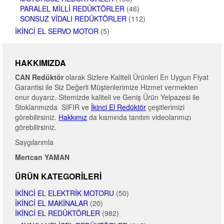
PARALEL MILLI REDÜKTÖRLER
(46)
SONSUZ VIDALI REDÜKTÖRLER
(112)
İKINCI EL SERVO MOTOR
(5)
HAKKIMIZDA
CAN Redüktör
olarak Sizlere Kaliteli Ürünleri En Uygun Fiyat
Garantisi ile Siz Değerli Müşterilerimize Hizmet vermekten
onur duyarız. Sitemizde kaliteli ve Geniş Ürün Yelpazesi ile
Stoklarımızda SIFIR ve
İkinci El Redüktör
çeşitlerimizi
görebilirsiniz.
Hakkımız
da kısmında tanıtım videolarımızı
görebilirsiniz.
Saygılarımla
Mertcan YAMAN
ÜRÜN KATEGORILERI
İKINCI EL ELEKTRIK MOTORU
(50)
İKINCI EL MAKINALAR
(20)
İKINCI EL REDÜKTÖRLER
(982)