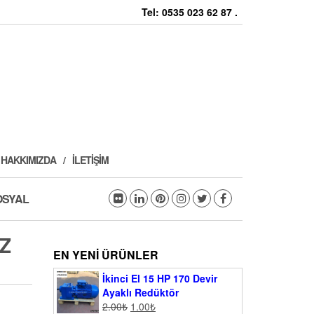
Tel: 0535 023 62 87 .
HAKKIMIZDA
İLETIŞIM
OSYAL
Z
EN YENI ÜRÜNLER
İkinci El 15 HP 170 Devir
Ayaklı Redüktör
2.00
₺
1.00
₺