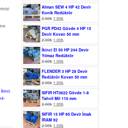
Alman SEW 4 HP 42 Devir
imizi
Konik Redüktör
2.00
₺
1.00
₺
ine
PGR PD42 Gövde 4 HP 15
Devir Kovan 50 mm
2.00
₺
1.00
₺
İkinci El 50 HP 244 Devir
Yılmaz Redüktör
2.00
₺
1.00
₺
FLENDER 3 HP 28 Devir
Redüktör Kovan 50 mm
2.00
₺
1.00
₺
,
İkinci
SIFIR HT0622 Gövde 1-8
k4-
Tahvil Mil 110 mm
2.00
₺
1.00
₺
SIFIR 15 HP 85 Devir İmak
İRAM 92
2.00
₺
1.00
₺