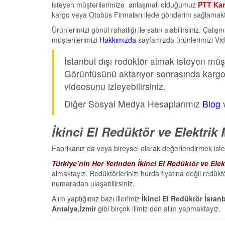
isteyen müşterilerimize anlaşmalı olduğumuz
PTT Kar
kargo veya Otobüs Firmaları ilede gönderim sağlamakt
Ürünlerimizi gönül rahatlığı ile satın alabilirsiniz. Çalı
müşterilerimizi
Hakkımızda
sayfamızda ürünlerimizi Vide
İstanbul dışı redüktör almak isteyen müş
Görüntüsünü aktarıyor sonrasında karg
videosunu izleyebilirsiniz.
Diğer Sosyal Medya Hesaplarımız
Blog
İkinci El Redüktör ve Elektrik
Fabrikanız da veya bireysel olarak değerlendirmek iste
Türkiye’nin Her Yerinden İkinci El Redüktör ve Elek
almaktayız. Redüktörlerinizi hurda fiyatına değil redükt
numaradan ulaşabilirsiniz.
Alım yaptığımız bazı illerimiz
İkinci El Redüktör İstan
Antalya,İzmir
gibi birçok ilimiz den alım yapmaktayız.