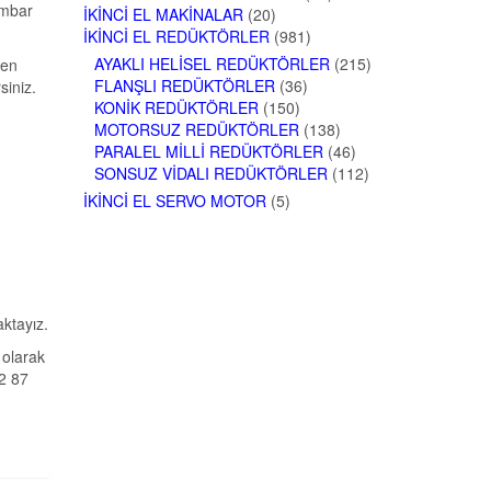
Ambar
İKINCI EL MAKINALAR
(20)
İKINCI EL REDÜKTÖRLER
(981)
AYAKLI HELISEL REDÜKTÖRLER
(215)
yen
FLANŞLI REDÜKTÖRLER
(36)
siniz.
KONIK REDÜKTÖRLER
(150)
MOTORSUZ REDÜKTÖRLER
(138)
PARALEL MILLI REDÜKTÖRLER
(46)
SONSUZ VIDALI REDÜKTÖRLER
(112)
İKINCI EL SERVO MOTOR
(5)
aktayız.
 olarak
62 87