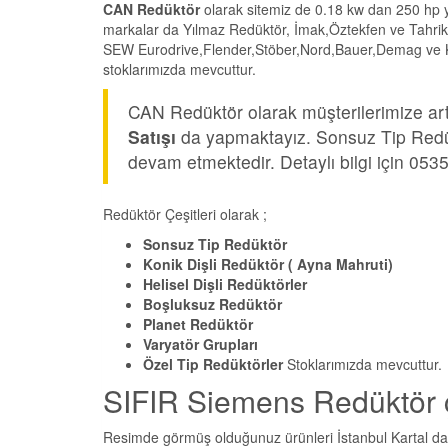
CAN Redüktör
olarak sitemiz de 0.18 kw dan 250 hp y
markalar da Yılmaz Redüktör, İmak,Öztekfen ve Tahrik
SEW Eurodrive,Flender,Stöber,Nord,Bauer,Demag ve Köen
stoklarımızda mevcuttur.
CAN Redüktör olarak müşterilerimize artı
Satışı
da yapmaktayız. Sonsuz Tip Redükt
devam etmektedir. Detaylı bilgi için 053
Redüktör Çeşitleri olarak ;
Sonsuz Tip Redüktör
Konik Dişli Redüktör ( Ayna Mahruti)
Helisel Dişli Redüktörler
Boşluksuz Redüktör
Planet Redüktör
Varyatör Grupları
Özel Tip Redüktörler
Stoklarımızda mevcuttur.
SIFIR Siemens Redüktör çeş
Resimde görmüş olduğunuz ürünleri İstanbul Kartal da b