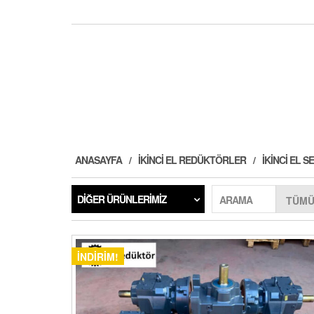
ANASAYFA
İKINCI EL REDÜKTÖRLER
İKINCI EL
DIĞER ÜRÜNLERIMIZ
ARAMA
İNDIRIM!