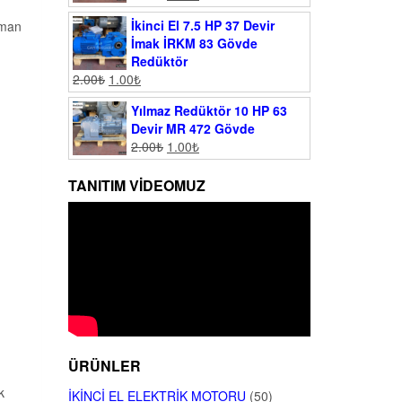
İkinci El 7.5 HP 37 Devir
lman
İmak İRKM 83 Gövde
Redüktör
2.00
₺
1.00
₺
Yılmaz Redüktör 10 HP 63
Devir MR 472 Gövde
2.00
₺
1.00
₺
TANITIM VIDEOMUZ
ÜRÜNLER
k
İKINCI EL ELEKTRIK MOTORU
(50)