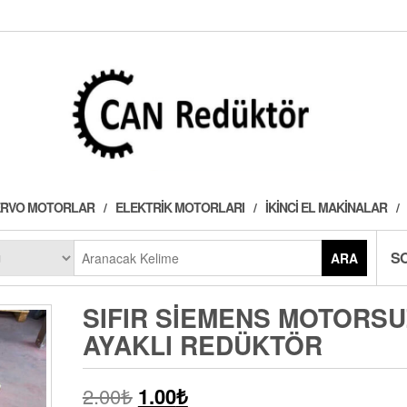
 SERVO MOTORLAR
ELEKTRIK MOTORLARI
İKINCI EL MAKINALAR
S
ARA
SIFIR SIEMENS MOTORSU
AYAKLI REDÜKTÖR
2.00
₺
1.00
₺