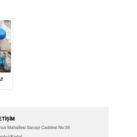
AT
ETIŞIM
nus Mahallesi Sanayi Caddesi No:36
anbul/Kartal