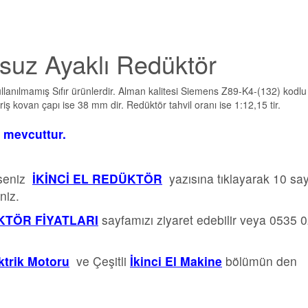
suz Ayaklı Redüktör
llanılmamış Sıfır ürünlerdir. Alman kalitesi Siemens Z89-K4-(132) kodlu
riş kovan çapı ise 38 mm dir. Redüktör tahvil oranı ise 1:12,15 tir.
t mevcuttur.
rseniz
İKİNCİ EL REDÜKTÖR
yazısına tıklayarak 10 sa
niz.
TÖR FİYATLARI
sayfamızı ziyaret edebilir veya 0535 
ektrik Motoru
ve Çeşitli
İkinci El Makine
bölümün den