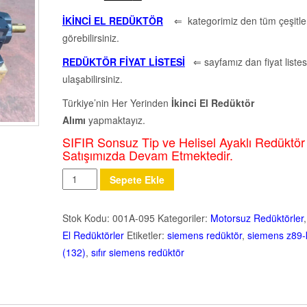
İKİNCİ EL REDÜKTÖR
⇐ kategorimiz den tüm çeşitler
görebilirsiniz.
REDÜKTÖR FİYAT LİSTESİ
⇐ sayfamız dan fiyat listes
ulaşabilirsiniz.
Türkiye’nin Her Yerinden
İkinci El Redüktör
Alımı
yapmaktayız.
SIFIR Sonsuz Tip ve Helisel Ayaklı Redüktör
Satışımızda Devam Etmektedir.
Miktar
Sepete Ekle
Stok Kodu:
001A-095
Kategoriler:
Motorsuz Redüktörler
El Redüktörler
Etiketler:
siemens redüktör
,
siemens z89-
(132)
,
sıfır siemens redüktör