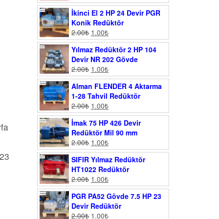
İkinci El 2 HP 24 Devir PGR
Konik Redüktör
2.00
₺
1.00
₺
Yılmaz Redüktör 2 HP 104
Devir NR 202 Gövde
2.00
₺
1.00
₺
Alman FLENDER 4 Aktarma
1-28 Tahvil Redüktör
2.00
₺
1.00
₺
İmak 75 HP 426 Devir
yfa
Redüktör Mil 90 mm
2.00
₺
1.00
₺
023
SIFIR Yılmaz Redüktör
HT1022 Redüktör
2.00
₺
1.00
₺
PGR PA52 Gövde 7.5 HP 23
Devir Redüktör
2.00
₺
1.00
₺