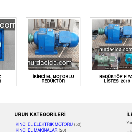
Z
İKINCI EL MOTORLU
REDÜKTÖR FIY
R
REDÜKTÖR
LISTESI 2019
ÜRÜN KATEGORILERI
İL
Yu
İKINCI EL ELEKTRIK MOTORU
(50)
İKINCI EL MAKINALAR
(20)
İst