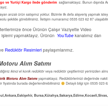
go ve Yurtiçi Kargo ilede gönderim
sağlamaktayız. Bunun dışında 
ayız.
şmayan arızalı ürün satışımız yoktur. Bizimle ilk defa alışveriş yapmak iste
olu şekilde görebilirsiniz. İletişim numaramız 0535 023 62 87 ulaşabilir
terilerimize önce Ürünün Çalışır Vaziyette Video
o işlemi yapmaktayız. Ürünün
YouTube
kanalımız dan
ve
Redüktör Resimleri
paylaşımlarımız.
 Motoru Alım Satımı
diğiniz
ikinci el konik redüktör
veya redüktör çeşitlerinizi yerinizden alm
trik Motoru Alım Satımı
yapmaktayız. Redüktörlerinizi değerinde nakit
ör fiyatında burada değerlendirebilirsiniz
Detaylı bilgi için 0535 023 
bul,Ankara,Eskişehir, Bursa,Kütahya,Sakarya,Edirne,Kocaeli,Sivas,