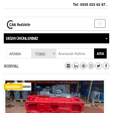
Tel: 0535 023 62 87 .
Toggle
navigati
DIĞER ÜRÜNLERIMIZ
ARA
ARAMA
SOSYAL
İNDIRIM!