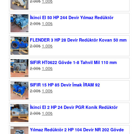
2.00
₺
1.00
₺
İkinci El 50 HP 244 Devir Yılmaz Redüktör
2.00
₺
1.00
₺
FLENDER 3 HP 28 Devir Redüktör Kovan 50 mm
2.00
₺
1.00
₺
SIFIR HT0622 Gövde 1-8 Tahvil Mil 110 mm
2.00
₺
1.00
₺
SIFIR 15 HP 85 Devir İmak İRAM 92
2.00
₺
1.00
₺
İkinci El 2 HP 24 Devir PGR Konik Redüktör
2.00
₺
1.00
₺
Yılmaz Redüktör 2 HP 104 Devir NR 202 Gövde