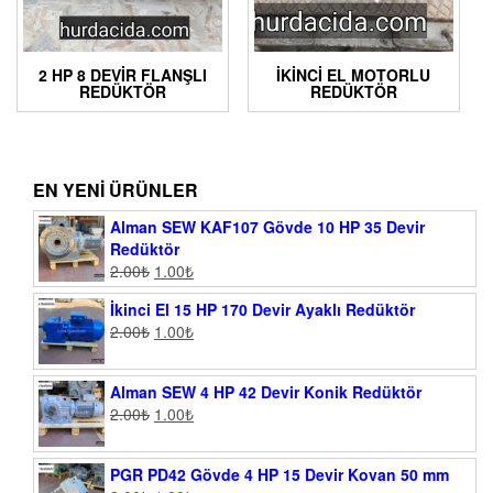
2 HP 8 DEVIR FLANŞLI
İKINCI EL MOTORLU
REDÜKTÖR
REDÜKTÖR
EN YENI ÜRÜNLER
Alman SEW KAF107 Gövde 10 HP 35 Devir
Redüktör
2.00
₺
1.00
₺
İkinci El 15 HP 170 Devir Ayaklı Redüktör
2.00
₺
1.00
₺
Alman SEW 4 HP 42 Devir Konik Redüktör
2.00
₺
1.00
₺
PGR PD42 Gövde 4 HP 15 Devir Kovan 50 mm