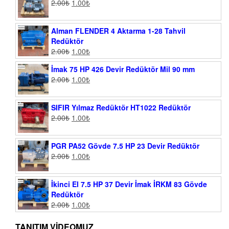
2.00
₺
1.00
₺
Alman FLENDER 4 Aktarma 1-28 Tahvil
Redüktör
2.00
₺
1.00
₺
İmak 75 HP 426 Devir Redüktör Mil 90 mm
2.00
₺
1.00
₺
SIFIR Yılmaz Redüktör HT1022 Redüktör
2.00
₺
1.00
₺
PGR PA52 Gövde 7.5 HP 23 Devir Redüktör
2.00
₺
1.00
₺
İkinci El 7.5 HP 37 Devir İmak İRKM 83 Gövde
Redüktör
2.00
₺
1.00
₺
TANITIM VIDEOMUZ