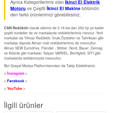
Ayrıca Kategorilerimiz olan
İkinci El Elektrik
Motoru
ve Çeşitli
İkinci El Makine
bölümün
den farklı ürünlerimizi görebilirsiniz.
CAN Redüktör
olarak sitemiz de 0.18 kw dan 250 hp ye kadar
çeşitli modeller de ve markalarda redüktörlerimiz mevcut. Yerli
markalar da Yılmaz Redüktör, İmak,Öztekfen ve Tahriksan gibi
markalar dışında Alman malı redüktörlerimiz de mevcuttur.
Alman SEW Eurodrive, Flender , Stöber ,Nord, Bauer ,Demag
ve Köenle gibi markalar. İtalyan VARVEL, Bonfiglioli, SITI gibi
markalarda stoklarımızda mevcuttur.
Bizi Sosyal Medya Platformlarından da Takip Edebilirsiniz.
<
İnstagram
>
<
Facebook
>
<
YouTube
>
İlgili ürünler