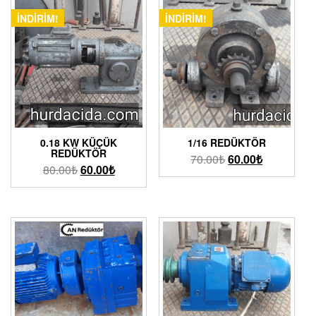
İNDIRIM!
İNDIRIM!
0.18 KW KÜÇÜK
1/16 REDÜKTÖR
REDÜKTÖR
70.00
₺
60.00
₺
80.00
₺
60.00
₺