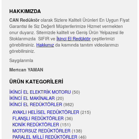
HAKKIMIZDA
CAN Redüktör
olarak Sizlere Kaliteli Ürünleri En Uygun Fiyat
Garantisi ile Siz Değerli Müşterilerimize Hizmet vermekten
onur duyarız. Sitemizde kaliteli ve Geniş Ürün Yelpazesi ile
Stoklarımızda SIFIR ve
İkinci El Redüktör
çeşitlerimizi
görebilirsiniz.
Hakkımız
da kısmında tanıtım videolarımızı
görebilirsiniz.
Saygılarımla
Mertcan YAMAN
ÜRÜN KATEGORILERI
İKINCI EL ELEKTRIK MOTORU
(50)
İKINCI EL MAKINALAR
(20)
İKINCI EL REDÜKTÖRLER
(982)
AYAKLI HELISEL REDÜKTÖRLER
(215)
FLANŞLI REDÜKTÖRLER
(36)
KONIK REDÜKTÖRLER
(151)
MOTORSUZ REDÜKTÖRLER
(138)
PARALEL MILLI REDÜKTÖRLER
(46)