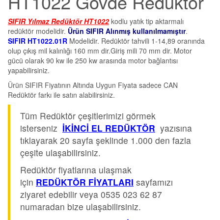
HT1022 Gövde Redüktör
SIFIR Yılmaz Redüktör HT1022
kodlu yatık tip aktarmalı
redüktör modelidir.
Ürün SIFIR Alınmış kullanılmamıştır
.
SIFIR HT1022.01R
Modelidir. Redüktör tahvili 1-14,89 oranında
olup çıkış mil kalınlığı 160 mm dir.Giriş mili 70 mm dir. Motor
gücü olarak 90 kw ile 250 kw arasında motor bağlantısı
yapabilirsiniz.
Ürün SIFIR Fiyatının Altında Uygun Fiyata sadece CAN
Redüktör farkı ile satın alabilirsiniz.
Tüm Redüktör çeşitlerimizi görmek
isterseniz
İKİNCİ EL REDÜKTÖR
yazısına
tıklayarak 20 sayfa şeklinde 1.000 den fazla
çeşite ulaşabilirsiniz.
Redüktör fiyatlarına ulaşmak
için
REDÜKTÖR FİYATLARI
sayfamızı
ziyaret edebilir veya 0535 023 62 87
numaradan bize ulaşabilirsiniz.