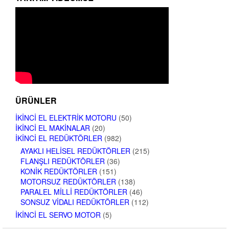
ÜRÜNLER
İKINCI EL ELEKTRIK MOTORU
(50)
İKINCI EL MAKINALAR
(20)
İKINCI EL REDÜKTÖRLER
(982)
AYAKLI HELISEL REDÜKTÖRLER
(215)
FLANŞLI REDÜKTÖRLER
(36)
KONIK REDÜKTÖRLER
(151)
MOTORSUZ REDÜKTÖRLER
(138)
PARALEL MILLI REDÜKTÖRLER
(46)
SONSUZ VIDALI REDÜKTÖRLER
(112)
İKINCI EL SERVO MOTOR
(5)