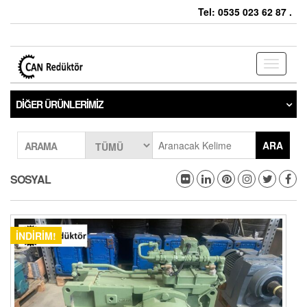
Tel: 0535 023 62 87 .
Toggle
navigati
DIĞER ÜRÜNLERIMIZ
ARA
ARAMA
SOSYAL
İNDIRIM!