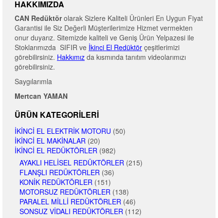
HAKKIMIZDA
CAN Redüktör
olarak Sizlere Kaliteli Ürünleri En Uygun Fiyat
Garantisi ile Siz Değerli Müşterilerimize Hizmet vermekten
onur duyarız. Sitemizde kaliteli ve Geniş Ürün Yelpazesi ile
Stoklarımızda SIFIR ve
İkinci El Redüktör
çeşitlerimizi
görebilirsiniz.
Hakkımız
da kısmında tanıtım videolarımızı
görebilirsiniz.
Saygılarımla
Mertcan YAMAN
ÜRÜN KATEGORILERI
İKINCI EL ELEKTRIK MOTORU
(50)
İKINCI EL MAKINALAR
(20)
İKINCI EL REDÜKTÖRLER
(982)
AYAKLI HELISEL REDÜKTÖRLER
(215)
FLANŞLI REDÜKTÖRLER
(36)
KONIK REDÜKTÖRLER
(151)
MOTORSUZ REDÜKTÖRLER
(138)
PARALEL MILLI REDÜKTÖRLER
(46)
SONSUZ VIDALI REDÜKTÖRLER
(112)