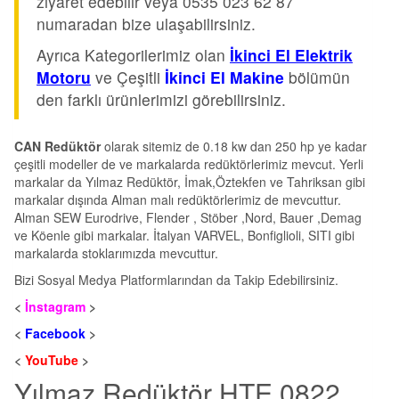
ziyaret edebilir veya 0535 023 62 87
numaradan bize ulaşabilirsiniz.
Ayrıca Kategorilerimiz olan
İkinci El Elektrik
Motoru
ve Çeşitli
İkinci El Makine
bölümün
den farklı ürünlerimizi görebilirsiniz.
CAN Redüktör
olarak sitemiz de 0.18 kw dan 250 hp ye kadar
çeşitli modeller de ve markalarda redüktörlerimiz mevcut. Yerli
markalar da Yılmaz Redüktör, İmak,Öztekfen ve Tahriksan gibi
markalar dışında Alman malı redüktörlerimiz de mevcuttur.
Alman SEW Eurodrive, Flender , Stöber ,Nord, Bauer ,Demag
ve Köenle gibi markalar. İtalyan VARVEL, Bonfiglioli, SITI gibi
markalarda stoklarımızda mevcuttur.
Bizi Sosyal Medya Platformlarından da Takip Edebilirsiniz.
<
İnstagram
>
<
Facebook
>
<
YouTube
>
Yılmaz Redüktör HTE 0822