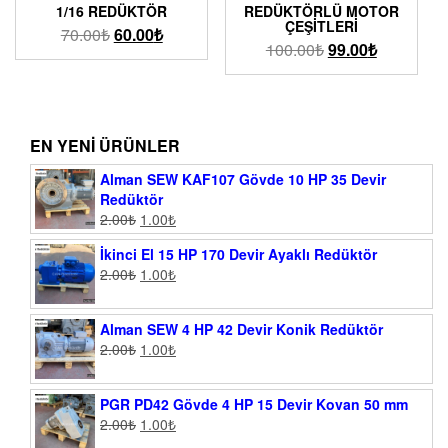
1/16 REDÜKTÖR
REDÜKTÖRLÜ MOTOR
ÇEŞITLERI
70.00
₺
60.00
₺
100.00
₺
99.00
₺
EN YENI ÜRÜNLER
Alman SEW KAF107 Gövde 10 HP 35 Devir
Redüktör
2.00
₺
1.00
₺
İkinci El 15 HP 170 Devir Ayaklı Redüktör
2.00
₺
1.00
₺
Alman SEW 4 HP 42 Devir Konik Redüktör
2.00
₺
1.00
₺
PGR PD42 Gövde 4 HP 15 Devir Kovan 50 mm
2.00
₺
1.00
₺