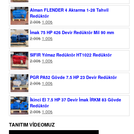
Alman FLENDER 4 Aktarma 1-28 Tahvil
Redüktör
2.00
₺
1.00
₺
İmak 75 HP 426 Devir Redüktör Mil 90 mm
2.00
₺
1.00
₺
SIFIR Yılmaz Redüktör HT1022 Redüktör
2.00
₺
1.00
₺
PGR PA52 Gövde 7.5 HP 23 Devir Redüktör
2.00
₺
1.00
₺
İkinci El 7.5 HP 37 Devir İmak İRKM 83 Gövde
Redüktör
2.00
₺
1.00
₺
TANITIM VIDEOMUZ