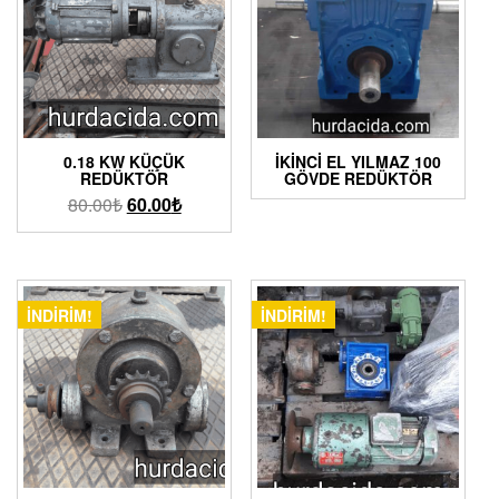
0.18 KW KÜÇÜK
İKINCI EL YILMAZ 100
REDÜKTÖR
GÖVDE REDÜKTÖR
80.00
₺
60.00
₺
İNDIRIM!
İNDIRIM!