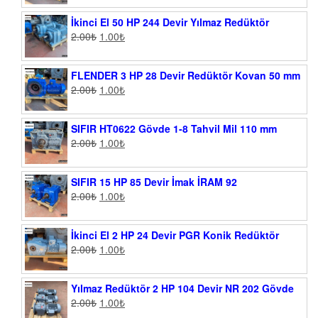
İkinci El 50 HP 244 Devir Yılmaz Redüktör
2.00
₺
1.00
₺
FLENDER 3 HP 28 Devir Redüktör Kovan 50 mm
2.00
₺
1.00
₺
SIFIR HT0622 Gövde 1-8 Tahvil Mil 110 mm
2.00
₺
1.00
₺
SIFIR 15 HP 85 Devir İmak İRAM 92
2.00
₺
1.00
₺
İkinci El 2 HP 24 Devir PGR Konik Redüktör
2.00
₺
1.00
₺
Yılmaz Redüktör 2 HP 104 Devir NR 202 Gövde
2.00
₺
1.00
₺