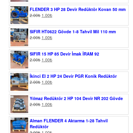
FLENDER 3 HP 28 Devir Redüktör Kovan 50 mm
2.00
₺
1.00
₺
SIFIR HT0622 Gövde 1-8 Tahvil Mil 110 mm
2.00
₺
1.00
₺
SIFIR 15 HP 85 Devir İmak İRAM 92
2.00
₺
1.00
₺
İkinci El 2 HP 24 Devir PGR Konik Redüktör
2.00
₺
1.00
₺
Yılmaz Redüktör 2 HP 104 Devir NR 202 Gövde
2.00
₺
1.00
₺
Alman FLENDER 4 Aktarma 1-28 Tahvil
Redüktör
2.00
₺
1.00
₺