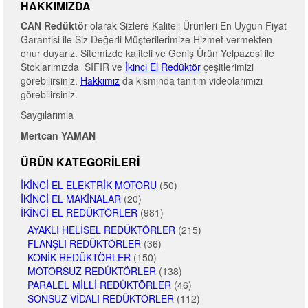
HAKKIMIZDA
CAN Redüktör
olarak Sizlere Kaliteli Ürünleri En Uygun Fiyat
Garantisi ile Siz Değerli Müşterilerimize Hizmet vermekten
onur duyarız. Sitemizde kaliteli ve Geniş Ürün Yelpazesi ile
Stoklarımızda SIFIR ve
İkinci El Redüktör
çeşitlerimizi
görebilirsiniz.
Hakkımız
da kısmında tanıtım videolarımızı
görebilirsiniz.
Saygılarımla
Mertcan YAMAN
ÜRÜN KATEGORILERI
İKINCI EL ELEKTRIK MOTORU
(50)
İKINCI EL MAKINALAR
(20)
İKINCI EL REDÜKTÖRLER
(981)
AYAKLI HELISEL REDÜKTÖRLER
(215)
FLANŞLI REDÜKTÖRLER
(36)
KONIK REDÜKTÖRLER
(150)
MOTORSUZ REDÜKTÖRLER
(138)
PARALEL MILLI REDÜKTÖRLER
(46)
SONSUZ VIDALI REDÜKTÖRLER
(112)