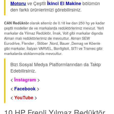
Motoru
ve Çeşitli
İkinci El Makine
bölümün
den farklı ürünlerimizi görebilirsiniz.
CAN Redüktör
olarak sitemiz de 0.18 kw dan 250 hp ye kadar
çeşitli modeller de ve markalarda redüktörlerimiz mevcut. Yerli
markalar da Yılmaz Redüktör, İmak, Volt gibi markalar dışında
Alman malı redüktörlerimiz de mevcuttur. Alman SEW
Eurodrive, Flender , Stöber ,Nord, Bauer ,Demag ve Köenle
gibi markalar. İtalyan VARVEL, Bonfiglioli, SITI ve Tramec gibi
markalarda stoklarımızda mevcuttur.
Bizi Sosyal Medya Platformlarından da Takip
Edebilirsiniz.
<
İnstagram
>
<
Facebook
>
<
YouTube
>
10 HP Frenli Yılmaz Redüktör