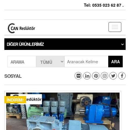
Tel: 0535 023 62 87 .
Toggle
navigati
DIĞER ÜRÜNLERIMIZ
ARA
ARAMA
SOSYAL
İNDIRIM!