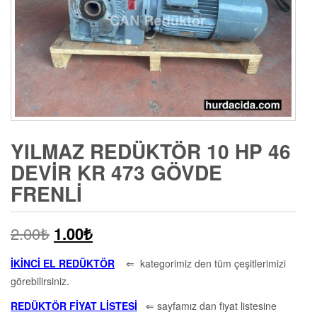
YILMAZ REDÜKTÖR 10 HP 46
DEVIR KR 473 GÖVDE
FRENLI
2.00
₺
1.00
₺
İKİNCİ EL REDÜKTÖR
⇐ kategorimiz den tüm çeşitlerimizi
görebilirsiniz.
REDÜKTÖR FİYAT LİSTESİ
⇐ sayfamız dan fiyat listesine