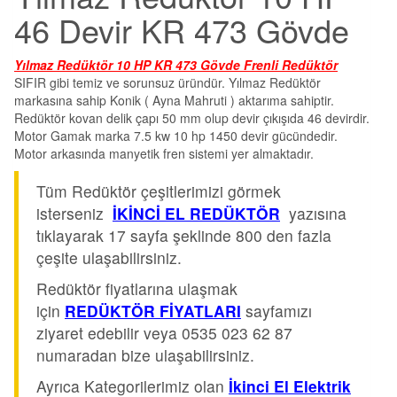
46 Devir KR 473 Gövde
Yılmaz Redüktör 10 HP KR 473 Gövde Frenli Redüktör
SIFIR gibi temiz ve sorunsuz üründür. Yılmaz Redüktör
markasına sahip Konik ( Ayna Mahruti ) aktarıma sahiptir.
Redüktör kovan delik çapı 50 mm olup devir çıkışıda 46 devirdir.
Motor Gamak marka 7.5 kw 10 hp 1450 devir gücündedir.
Motor arkasında manyetik fren sistemi yer almaktadır.
Tüm Redüktör çeşitlerimizi görmek
isterseniz
İKİNCİ EL REDÜKTÖR
yazısına
tıklayarak 17 sayfa şeklinde 800 den fazla
çeşite ulaşabilirsiniz.
Redüktör fiyatlarına ulaşmak
için
REDÜKTÖR FİYATLARI
sayfamızı
ziyaret edebilir veya 0535 023 62 87
numaradan bize ulaşabilirsiniz.
Ayrıca Kategorilerimiz olan
İkinci El Elektrik