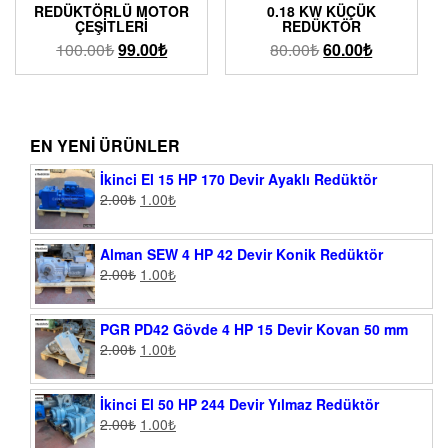
REDÜKTÖRLÜ MOTOR
0.18 KW KÜÇÜK
ÇEŞITLERI
REDÜKTÖR
100.00
₺
99.00
₺
80.00
₺
60.00
₺
EN YENI ÜRÜNLER
İkinci El 15 HP 170 Devir Ayaklı Redüktör
2.00
₺
1.00
₺
Alman SEW 4 HP 42 Devir Konik Redüktör
2.00
₺
1.00
₺
PGR PD42 Gövde 4 HP 15 Devir Kovan 50 mm
2.00
₺
1.00
₺
İkinci El 50 HP 244 Devir Yılmaz Redüktör
2.00
₺
1.00
₺