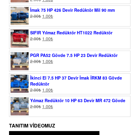
İmak 75 HP 426 Devir Redüktör Mil 90 mm
2.00
₺
1.00
₺
SIFIR Yılmaz Redüktör HT1022 Redüktör
2.00
₺
1.00
₺
PGR PA52 Gövde 7.5 HP 23 Devir Redüktör
2.00
₺
1.00
₺
İkinci El 7.5 HP 37 Devir İmak İRKM 83 Gövde
Redüktör
2.00
₺
1.00
₺
Yılmaz Redüktör 10 HP 63 Devir MR 472 Gövde
2.00
₺
1.00
₺
TANITIM VIDEOMUZ