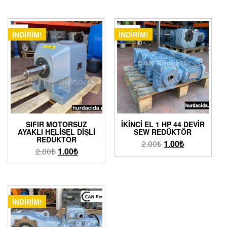
İNDIRIM!
İNDIRIM!
SIFIR MOTORSUZ
İKINCI EL 1 HP 44 DEVIR
AYAKLI HELISEL DIŞLI
SEW REDÜKTÖR
REDÜKTÖR
2.00
₺
1.00
₺
2.00
₺
1.00
₺
İNDIRIM!