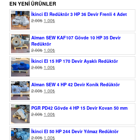
EN YENI ÜRÜNLER
İkinci El Redüktör 3 HP 36 Devir Frenli 4 Adet
2.00
₺
1.00
₺
Alman SEW KAF107 Gövde 10 HP 35 Devir
Redüktör
2.00
₺
1.00
₺
İkinci El 15 HP 170 Devir Ayaklı Redüktör
2.00
₺
1.00
₺
Alman SEW 4 HP 42 Devir Konik Redüktör
2.00
₺
1.00
₺
PGR PD42 Gövde 4 HP 15 Devir Kovan 50 mm
2.00
₺
1.00
₺
İkinci El 50 HP 244 Devir Yılmaz Redüktör
2.00
₺
1.00
₺