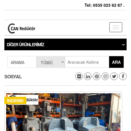
Tel: 0535 023 62 87 .
Toggle
navigati
DIĞER ÜRÜNLERIMIZ
ARA
ARAMA
SOSYAL
İNDIRIM!