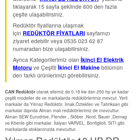
tıklayarak 15 sayfa şeklinde 600 den fazla
çeşite ulaşabilirsiniz.
Redüktör fiyatlarına ulaşmak
için
REDÜKTÖR FİYATLARI
sayfamızı
ziyaret edebilir veya 0535 023 62 87
numaradan bize ulaşabilirsiniz.
Ayrıca Kategorilerimiz olan
İkinci El Elektrik
Motoru
ve Çeşitli
İkinci El Makine
bölümün
den farklı ürünlerimizi görebilirsiniz.
CAN Redüktör
olarak sitemiz de 0.18 kw dan 250 hp ye kadar
çeşitli modeller de ve markalarda redüktörlerimiz mevcut. Yerli
markalar da Yılmaz Redüktör, İmak,Öztekfen ve Tahriksan gibi
markalar dışında Alman malı redüktörlerimiz de mevcuttur.
Alman SEW Eurodrive, Flender , Stöber ,Nord, Bauer ,Demag
ve Köenle gibi markalar. İtalyan VARVEL, Bonfiglioli, SITI gibi
markalarda stoklarımızda mevcuttur.