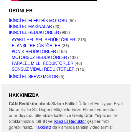
ÜRÜNLER
İKINCI EL ELEKTRIK MOTORU
(50)
İKINCI EL MAKINALAR
(20)
İKINCI EL REDÜKTÖRLER
(983)
AYAKLI HELISEL REDÜKTÖRLER
(215)
FLANŞLI REDÜKTÖRLER
(36)
KONIK REDÜKTÖRLER
(152)
MOTORSUZ REDÜKTÖRLER
(138)
PARALEL MILLI REDÜKTÖRLER
(46)
SONSUZ VIDALI REDÜKTÖRLER
(112)
İKINCI EL SERVO MOTOR
(5)
HAKKIMIZDA
CAN Redüktör
olarak Sizlere Kaliteli Ürünleri En Uygun Fiyat
Garantisi ile Siz Değerli Müşterilerimize Hizmet vermekten
onur duyarız. Sitemizde kaliteli ve Geniş Ürün Yelpazesi ile
Stoklarımızda SIFIR ve
İkinci El Redüktör
çeşitlerimizi
görebilirsiniz.
Hakkımız
da kısmında tanıtım videolarımızı