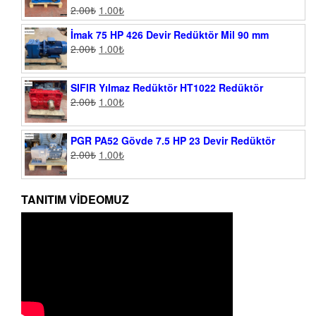
2.00
₺
1.00
₺
İmak 75 HP 426 Devir Redüktör Mil 90 mm
2.00
₺
1.00
₺
SIFIR Yılmaz Redüktör HT1022 Redüktör
2.00
₺
1.00
₺
PGR PA52 Gövde 7.5 HP 23 Devir Redüktör
2.00
₺
1.00
₺
TANITIM VIDEOMUZ