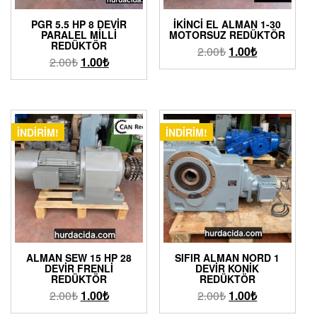
PGR 5.5 HP 8 DEVIR
İKINCI EL ALMAN 1-30
PARALEL MILLI
MOTORSUZ REDÜKTÖR
REDÜKTÖR
2.00
₺
1.00
₺
2.00
₺
1.00
₺
İNDIRIM!
İNDIRIM!
ALMAN SEW 15 HP 28
SIFIR ALMAN NORD 1
DEVIR FRENLI
DEVIR KONIK
REDÜKTÖR
REDÜKTÖR
2.00
₺
1.00
₺
2.00
₺
1.00
₺