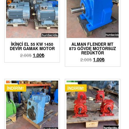
İKINCI EL 55 KW 1450
ALMAN FLENDER MT
DEVIR GAMAK MOTOR
873 GÖVDE MOTORSUZ
REDÜKTÖR
2.00
₺
1.00
₺
2.00
₺
1.00
₺
İNDIRIM!
İNDIRIM!