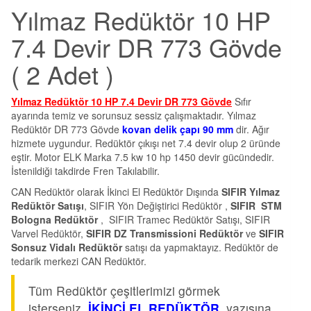
Yılmaz Redüktör 10 HP
7.4 Devir DR 773 Gövde
( 2 Adet )
Yılmaz Redüktör 10 HP 7.4 Devir DR 773 Gövde
Sıfır
ayarında temiz ve sorunsuz sessiz çalışmaktadır. Yılmaz
Redüktör DR 773 Gövde
kovan delik çapı 90 mm
dir. Ağır
hizmete uygundur. Redüktör çıkışı net 7.4 devir olup 2 üründe
eştir. Motor ELK Marka 7.5 kw 10 hp 1450 devir gücündedir.
İstenildiği takdirde Fren Takılabilir.
CAN Redüktör olarak İkinci El Redüktör Dışında
SIFIR Yılmaz
Redüktör Satışı
, SIFIR Yön Değiştirici Redüktör ,
SIFIR STM
Bologna Redüktör
, SIFIR Tramec Redüktör Satışı, SIFIR
Varvel Redüktör,
SIFIR DZ Transmissioni Redüktör
ve
SIFIR
Sonsuz Vidalı Redüktör
satışı da yapmaktayız. Redüktör de
tedarik merkezi CAN Redüktör.
Tüm Redüktör çeşitlerimizi görmek
isterseniz
İKİNCİ EL REDÜKTÖR
yazısına