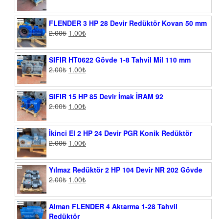
FLENDER 3 HP 28 Devir Redüktör Kovan 50 mm
2.00
₺
1.00
₺
SIFIR HT0622 Gövde 1-8 Tahvil Mil 110 mm
2.00
₺
1.00
₺
SIFIR 15 HP 85 Devir İmak İRAM 92
2.00
₺
1.00
₺
İkinci El 2 HP 24 Devir PGR Konik Redüktör
2.00
₺
1.00
₺
Yılmaz Redüktör 2 HP 104 Devir NR 202 Gövde
2.00
₺
1.00
₺
Alman FLENDER 4 Aktarma 1-28 Tahvil
Redüktör