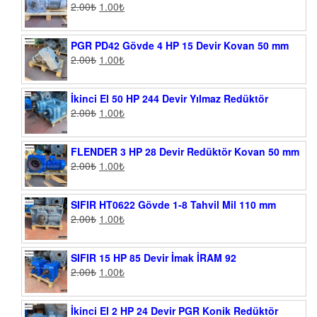
2.00
₺
1.00
₺
PGR PD42 Gövde 4 HP 15 Devir Kovan 50 mm
2.00
₺
1.00
₺
İkinci El 50 HP 244 Devir Yılmaz Redüktör
2.00
₺
1.00
₺
FLENDER 3 HP 28 Devir Redüktör Kovan 50 mm
2.00
₺
1.00
₺
SIFIR HT0622 Gövde 1-8 Tahvil Mil 110 mm
2.00
₺
1.00
₺
SIFIR 15 HP 85 Devir İmak İRAM 92
2.00
₺
1.00
₺
İkinci El 2 HP 24 Devir PGR Konik Redüktör