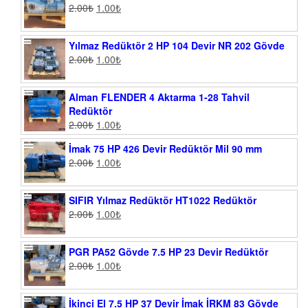
2.00
₺
1.00
₺
Yılmaz Redüktör 2 HP 104 Devir NR 202 Gövde
2.00
₺
1.00
₺
Alman FLENDER 4 Aktarma 1-28 Tahvil
Redüktör
2.00
₺
1.00
₺
İmak 75 HP 426 Devir Redüktör Mil 90 mm
2.00
₺
1.00
₺
SIFIR Yılmaz Redüktör HT1022 Redüktör
2.00
₺
1.00
₺
PGR PA52 Gövde 7.5 HP 23 Devir Redüktör
2.00
₺
1.00
₺
İkinci El 7.5 HP 37 Devir İmak İRKM 83 Gövde