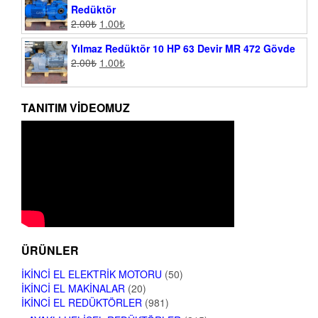
Redüktör
2.00
₺
1.00
₺
Yılmaz Redüktör 10 HP 63 Devir MR 472 Gövde
2.00
₺
1.00
₺
TANITIM VIDEOMUZ
ÜRÜNLER
İKINCI EL ELEKTRIK MOTORU
(50)
İKINCI EL MAKINALAR
(20)
İKINCI EL REDÜKTÖRLER
(981)