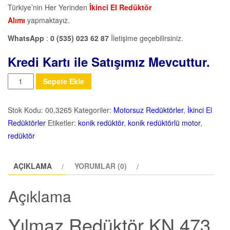
Türkiye’nin Her Yerinden
İkinci El Redüktör
Alımı
yapmaktayız.
WhatsApp
:
0 (535) 023 62 87
İletişime geçebilirsiniz.
Kredi Kartı ile Satışımız Mevcuttur.
Miktar
Sepete Ekle
Stok Kodu:
00,3265
Kategoriler:
Motorsuz Redüktörler
,
İkinci El
Redüktörler
Etiketler:
konik redüktör
,
konik redüktörlü motor
,
redüktör
AÇIKLAMA
YORUMLAR (0)
Açıklama
Yılmaz Redüktör KN 473