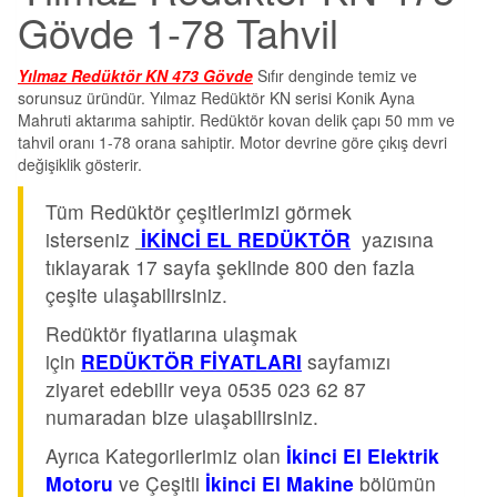
Gövde 1-78 Tahvil
Yılmaz Redüktör KN 473 Gövde
Sıfır denginde temiz ve
sorunsuz üründür. Yılmaz Redüktör KN serisi Konik Ayna
Mahruti aktarıma sahiptir. Redüktör kovan delik çapı 50 mm ve
tahvil oranı 1-78 orana sahiptir. Motor devrine göre çıkış devri
değişiklik gösterir.
Tüm Redüktör çeşitlerimizi görmek
isterseniz
İKİNCİ EL REDÜKTÖR
yazısına
tıklayarak 17 sayfa şeklinde 800 den fazla
çeşite ulaşabilirsiniz.
Redüktör fiyatlarına ulaşmak
için
REDÜKTÖR FİYATLARI
sayfamızı
ziyaret edebilir veya 0535 023 62 87
numaradan bize ulaşabilirsiniz.
Ayrıca Kategorilerimiz olan
İkinci El Elektrik
Motoru
ve Çeşitli
İkinci El Makine
bölümün