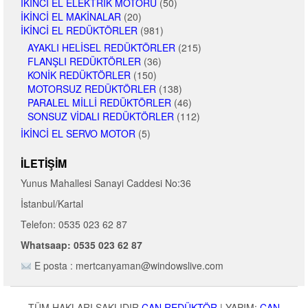
İKINCI EL ELEKTRIK MOTORU
(50)
İKINCI EL MAKINALAR
(20)
İKINCI EL REDÜKTÖRLER
(981)
AYAKLI HELISEL REDÜKTÖRLER
(215)
FLANŞLI REDÜKTÖRLER
(36)
KONIK REDÜKTÖRLER
(150)
MOTORSUZ REDÜKTÖRLER
(138)
PARALEL MILLI REDÜKTÖRLER
(46)
SONSUZ VIDALI REDÜKTÖRLER
(112)
İKINCI EL SERVO MOTOR
(5)
İLETIŞIM
Yunus Mahallesi Sanayi Caddesi No:36
İstanbul/Kartal
Telefon: 0535 023 62 87
Whatsaap: 0535 023 62 87
E posta : mertcanyaman@windowslive.com
TÜM HAKLARI SAKLIDIR
CAN REDÜKTÖR
|
YAPIM:
CAN