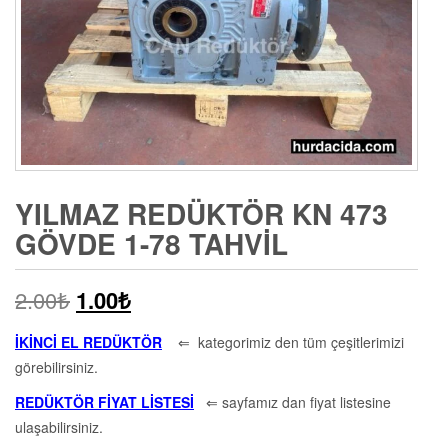
YILMAZ REDÜKTÖR KN 473
GÖVDE 1-78 TAHVIL
2.00
₺
1.00
₺
İKİNCİ EL REDÜKTÖR
⇐ kategorimiz den tüm çeşitlerimizi
görebilirsiniz.
REDÜKTÖR FİYAT LİSTESİ
⇐ sayfamız dan fiyat listesine
ulaşabilirsiniz.