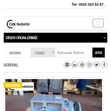
Tel: 0535 023 62 87 .
Toggle
navigati
DIĞER ÜRÜNLERIMIZ
ARA
ARAMA
SOSYAL
İNDIRIM!