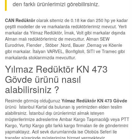
den farklı ürünlerimizi görebilirsiniz.
CAN Redüktör
olarak sitemiz de 0.18 kw dan 250 hp ye kadar
çeşitli modeller de ve markalarda redüktörlerimiz mevcut. Yerli
markalar da Yılmaz Redüktör, İmak, Volt gibi markalar dışında
Alman malı redüktörlerimiz de mevcuttur. Alman SEW
Eurodrive, Flender , Stöber ,Nord, Bauer ,Demag ve Köenle
gibi markalar. İtalyan VARVEL, Bonfiglioli, SITI ve Tramec gibi
markalarda stoklarımızda mevcuttur.
Yılmaz Redüktör KN 473
Gövde ürünü nasıl
alabilirsiniz ?
Resimde görmüş olduğunuz
Yılmaz Redüktör KN 473 Gövde
ürünü İstanbul Kartal da bulunan iş yerimizden elden teslim
alabilirsiniz. İstanbul dışı ürünlerimizi almak isteyen
müşterilerimize adreslerine Ambar Kargo Taşımacılığı veya PTT
Kargo, Yurtiçi Kargo gibi farklı kargo firmaları ile de gönderimini
yapmaktayız. Acil sevk durumlarında ise Otobüs Seferi ile
transfer sürecinde müşterimize hizmet vermekteyiz.