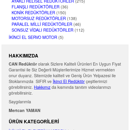
AYAKLI HELISEL REDÜKTÖRLER
(215)
FLANŞLI REDÜKTÖRLER
(36)
KONIK REDÜKTÖRLER
(150)
MOTORSUZ REDÜKTÖRLER
(138)
PARALEL MILLI REDÜKTÖRLER
(46)
SONSUZ VIDALI REDÜKTÖRLER
(112)
İKINCI EL SERVO MOTOR
(5)
HAKKIMIZDA
CAN Redüktör
olarak Sizlere Kaliteli Ürünleri En Uygun Fiyat
Garantisi ile Siz Değerli Müşterilerimize Hizmet vermekten
onur duyarız. Sitemizde kaliteli ve Geniş Ürün Yelpazesi ile
Stoklarımızda SIFIR ve
İkinci El Redüktör
çeşitlerimizi
görebilirsiniz.
Hakkımız
da kısmında tanıtım videolarımızı
görebilirsiniz.
Saygılarımla
Mertcan YAMAN
ÜRÜN KATEGORILERI