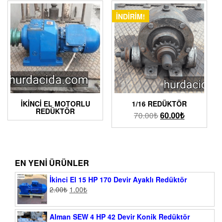
İNDIRIM!
İKINCI EL MOTORLU
1/16 REDÜKTÖR
REDÜKTÖR
70.00
₺
60.00
₺
EN YENI ÜRÜNLER
İkinci El 15 HP 170 Devir Ayaklı Redüktör
2.00
₺
1.00
₺
Alman SEW 4 HP 42 Devir Konik Redüktör