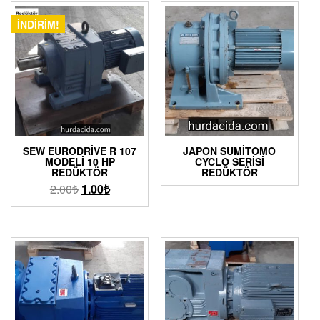
İNDIRIM!
SEW EURODRIVE R 107
JAPON SUMITOMO
MODELI 10 HP
CYCLO SERISI
REDÜKTÖR
REDÜKTÖR
2.00
₺
1.00
₺