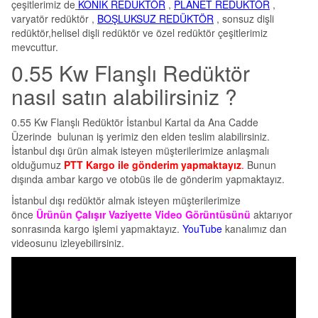
çeşitlerimiz de
KONİK REDÜKTÖR
,
PLANET REDÜKTÖR
,
varyatör redüktör ,
BOŞLUKSUZ REDÜKTÖR
, sonsuz dişli
redüktör,helisel dişli redüktör ve özel redüktör çeşitlerimiz
mevcuttur.
0.55 Kw Flanşlı Redüktör
nasıl satın alabilirsiniz ?
0.55 Kw Flanşlı Redüktör İstanbul Kartal da Ana Cadde
Üzerinde bulunan iş yerimiz den elden teslim alabilirsiniz.
İstanbul dışı ürün almak isteyen müşterilerimize anlaşmalı
olduğumuz
PTT Kargo ile gönderim yapmaktayız
.
Bunun
dışında ambar kargo ve otobüs ile de gönderim yapmaktayız.
İstanbul dışı redüktör almak isteyen müşterilerimize
önce
Ürünün Çalışır Vaziyette Video Görüntüsünü
aktarıyor
sonrasında kargo işlemi yapmaktayız.
YouTube
kanalımız dan
videosunu izleyebilirsiniz.