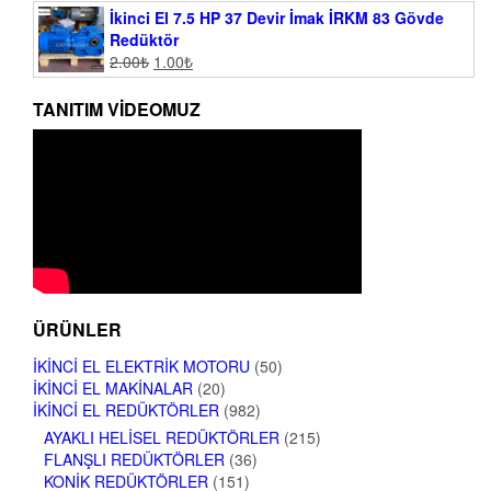
İkinci El 7.5 HP 37 Devir İmak İRKM 83 Gövde
Redüktör
2.00
₺
1.00
₺
TANITIM VIDEOMUZ
ÜRÜNLER
İKINCI EL ELEKTRIK MOTORU
(50)
İKINCI EL MAKINALAR
(20)
İKINCI EL REDÜKTÖRLER
(982)
AYAKLI HELISEL REDÜKTÖRLER
(215)
FLANŞLI REDÜKTÖRLER
(36)
KONIK REDÜKTÖRLER
(151)