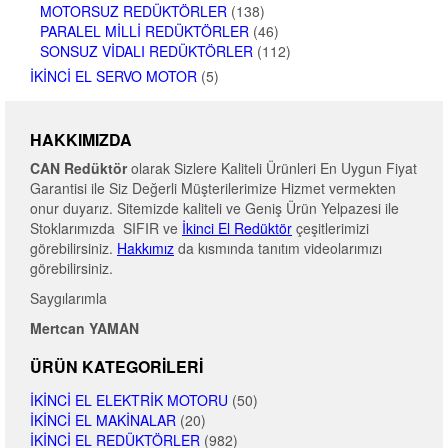
MOTORSUZ REDÜKTÖRLER
(138)
PARALEL MILLI REDÜKTÖRLER
(46)
SONSUZ VIDALI REDÜKTÖRLER
(112)
İKINCI EL SERVO MOTOR
(5)
HAKKIMIZDA
CAN Redüktör
olarak Sizlere Kaliteli Ürünleri En Uygun Fiyat
Garantisi ile Siz Değerli Müşterilerimize Hizmet vermekten
onur duyarız. Sitemizde kaliteli ve Geniş Ürün Yelpazesi ile
Stoklarımızda SIFIR ve
İkinci El Redüktör
çeşitlerimizi
görebilirsiniz.
Hakkımız
da kısmında tanıtım videolarımızı
görebilirsiniz.
Saygılarımla
Mertcan YAMAN
ÜRÜN KATEGORILERI
İKINCI EL ELEKTRIK MOTORU
(50)
İKINCI EL MAKINALAR
(20)
İKINCI EL REDÜKTÖRLER
(982)