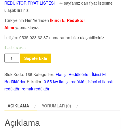
REDÜKTÖR FİYAT LİSTESİ
⇐ sayfamız dan fiyat listesine
ulaşabilirsiniz.
Türkiye’nin Her Yerinden
İkinci El Redüktör
Alımı
yapmaktayız.
İletişim: 0535 023 62 87 numaradan bize ulaşabilirsiniz
4 adet stokta
Miktar
Sepete Ekle
Stok Kodu:
166
Kategoriler:
Flanşlı Redüktörler
,
İkinci El
Redüktörler
Etiketler:
0.55 kw flanşlı redüktör
,
ikinci el flanşlı
redüktör
,
remak redüktör
AÇIKLAMA
YORUMLAR (0)
Açıklama