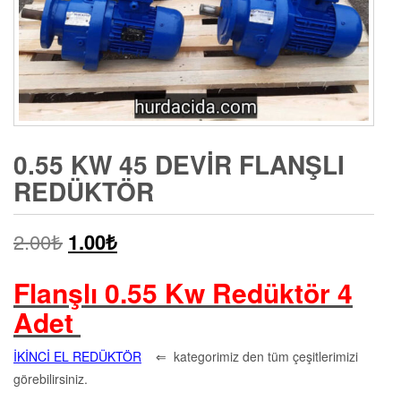
0.55 KW 45 DEVIR FLANŞLI
REDÜKTÖR
2.00
₺
1.00
₺
Flanşlı 0.55 Kw Redüktör 4
Adet
İKİNCİ EL REDÜKTÖR
⇐ kategorimiz den tüm çeşitlerimizi
görebilirsiniz.