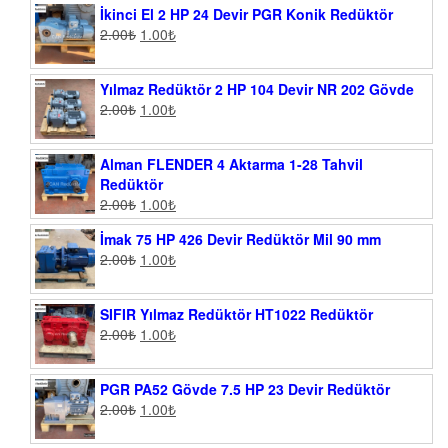
İkinci El 2 HP 24 Devir PGR Konik Redüktör
2.00
₺
1.00
₺
Yılmaz Redüktör 2 HP 104 Devir NR 202 Gövde
2.00
₺
1.00
₺
Alman FLENDER 4 Aktarma 1-28 Tahvil
Redüktör
2.00
₺
1.00
₺
İmak 75 HP 426 Devir Redüktör Mil 90 mm
2.00
₺
1.00
₺
SIFIR Yılmaz Redüktör HT1022 Redüktör
2.00
₺
1.00
₺
PGR PA52 Gövde 7.5 HP 23 Devir Redüktör
2.00
₺
1.00
₺