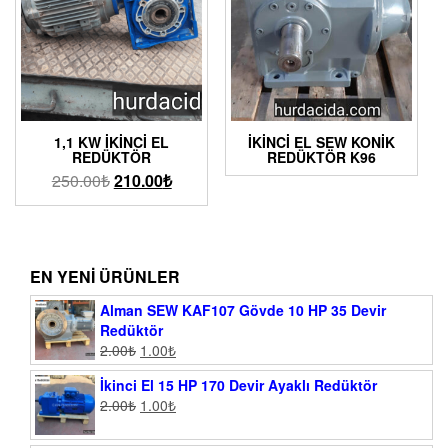
1,1 KW İKINCI EL
İKINCI EL SEW KONIK
REDÜKTÖR
REDÜKTÖR K96
250.00
₺
210.00
₺
EN YENI ÜRÜNLER
Alman SEW KAF107 Gövde 10 HP 35 Devir
Redüktör
2.00
₺
1.00
₺
İkinci El 15 HP 170 Devir Ayaklı Redüktör
2.00
₺
1.00
₺