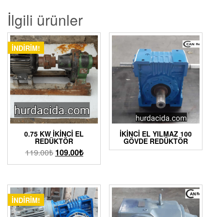
İlgili ürünler
İNDIRIM!
0.75 KW İKINCI EL
İKINCI EL YILMAZ 100
REDÜKTÖR
GÖVDE REDÜKTÖR
119.00
₺
109.00
₺
İNDIRIM!