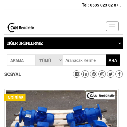
Tel: 0535 023 62 87 .
Toggle
navigati
DIĞER ÜRÜNLERIMIZ
ARA
ARAMA
SOSYAL
İNDIRIM!