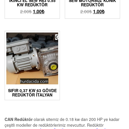
İKINCI EL SEW R63 0.55
SEW MOTORSUZ KONIK
KW REDÜKTÖR
REDÜKTÖR
2.00
₺
1.00
₺
2.00
₺
1.00
₺
SIFIR 0.37 KW 63 GÖVDE
REDÜKTÖR İTALYAN
CAN Redüktör
olarak sitemiz de 0.18 kw dan 200 HP ye kadar
çeşitli modeller de redüktörlerimiz mevcuttur. Redüktör