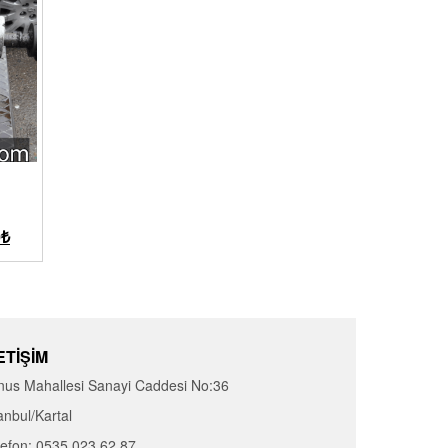
0
₺
ETIŞIM
nus Mahallesi Sanayi Caddesi No:36
anbul/Kartal
lefon: 0535 023 62 87