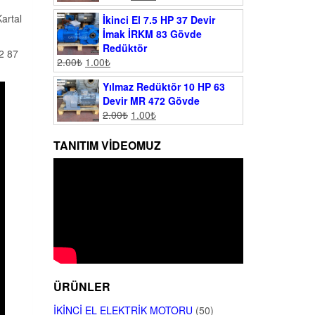
artal
İkinci El 7.5 HP 37 Devir
İmak İRKM 83 Gövde
Redüktör
62 87
2.00
₺
1.00
₺
Yılmaz Redüktör 10 HP 63
Devir MR 472 Gövde
2.00
₺
1.00
₺
TANITIM VIDEOMUZ
ÜRÜNLER
İKINCI EL ELEKTRIK MOTORU
(50)