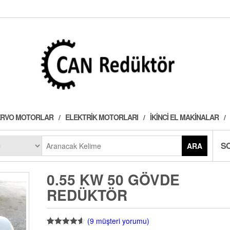
 SERVO MOTORLAR
ELEKTRIK MOTORLARI
İKINCI EL MAKINALAR
S
ARA
0.55 KW 50 GÖVDE
REDÜKTÖR
(
9
müşteri yorumu)