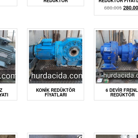
REDÜKTÖR
REDÜKTÖR FIYAT
680.00
₺
280.0
Z
KONIK REDÜKTÖR
6 DEVIR FRENL
YATI
FIYATLARI
REDÜKTÖR