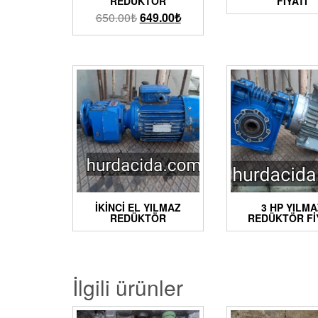
REDÜKTÖR
FIYATI
650.00
₺
649.00
₺
İKINCI EL YILMAZ
3 HP YILMA
REDÜKTÖR
REDÜKTÖR FI
İlgili ürünler