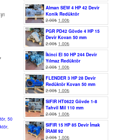
Alman SEW 4 HP 42 Devir
yı
Konik Redüktör
2.00
₺
1.00
₺
PGR PD42 Gövde 4 HP 15
Devir Kovan 50 mm
2.00
₺
1.00
₺
İkinci El 50 HP 244 Devir
7
Yılmaz Redüktör
2.00
₺
1.00
₺
FLENDER 3 HP 28 Devir
Redüktör Kovan 50 mm
2.00
₺
1.00
₺
SIFIR HT0622 Gövde 1-8
Tahvil Mil 110 mm
2.00
₺
1.00
₺
tör
,
50
SIFIR 15 HP 85 Devir İmak
ktör
,
İRAM 92
2.00
₺
1.00
₺