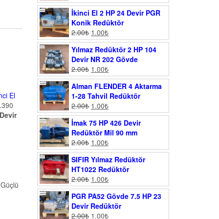
İkinci El 2 HP 24 Devir PGR
Konik Redüktör
2.00
₺
1.00
₺
Yılmaz Redüktör 2 HP 104
Devir NR 202 Gövde
2.00
₺
1.00
₺
Alman FLENDER 4 Aktarma
nci El
1-28 Tahvil Redüktör
3.390
2.00
₺
1.00
₺
Devir
İmak 75 HP 426 Devir
Redüktör Mil 90 mm
2.00
₺
1.00
₺
SIFIR Yılmaz Redüktör
HT1022 Redüktör
2.00
₺
1.00
₺
e Güçlü
PGR PA52 Gövde 7.5 HP 23
Devir Redüktör
2.00
₺
1.00
₺