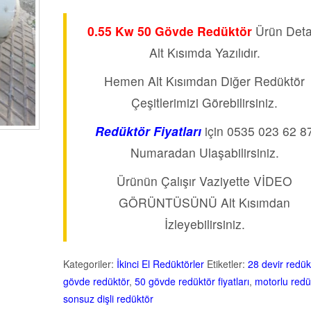
9
müşteri
puanına
dayanarak 5
0.55 Kw 50 Gövde Redüktör
Ürün Deta
üzerinden
4.56
puan
Alt Kısımda Yazılıdır.
aldı
Hemen Alt Kısımdan Diğer Redüktör
Çeşitlerimizi Görebilirsiniz.
Redüktör Fiyatları
için 0535 023 62 8
Numaradan Ulaşabilirsiniz.
Ürünün Çalışır Vaziyette VİDEO
GÖRÜNTÜSÜNÜ Alt Kısımdan
İzleyebilirsiniz.
Kategoriler:
İkinci El Redüktörler
Etiketler:
28 devir redük
gövde redüktör
,
50 gövde redüktör fiyatları
,
motorlu redü
sonsuz dişli redüktör