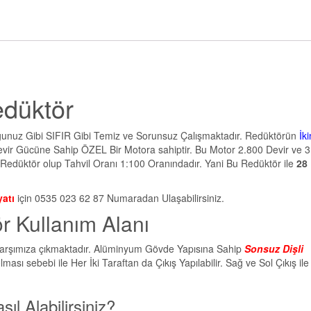
düktör
nuz Gibi SIFIR Gibi Temiz ve Sorunsuz Çalışmaktadır. Redüktörün
İki
ir Gücüne Sahip ÖZEL Bir Motora sahiptir. Bu Motor 2.800 Devir ve 
Redüktör olup Tahvil Oranı 1:100 Oranındadır. Yani Bu Redüktör ile
28 
atı
için 0535 023 62 87 Numaradan Ulaşabilirsiniz.
 Kullanım Alanı
 Karşımıza çıkmaktadır. Alüminyum Gövde Yapısına Sahip
Sonsuz Dişli
sı sebebi ile Her İki Taraftan da Çıkış Yapılabilir. Sağ ve Sol Çıkış il
l Alabilirsiniz?