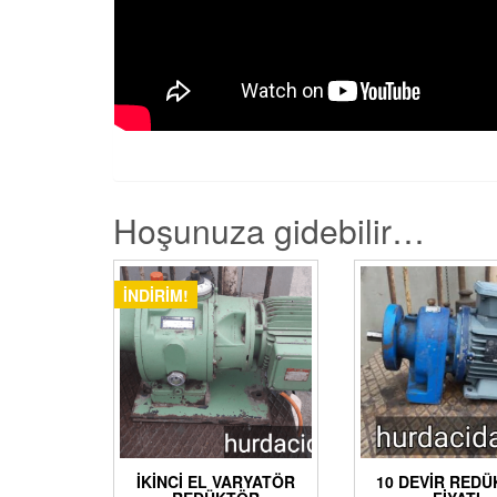
Hoşunuza gidebilir…
İNDIRIM!
İKINCI EL VARYATÖR
10 DEVIR RED