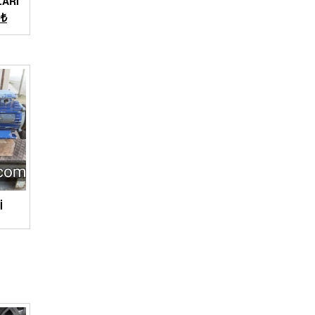
LARI
0
₺
I