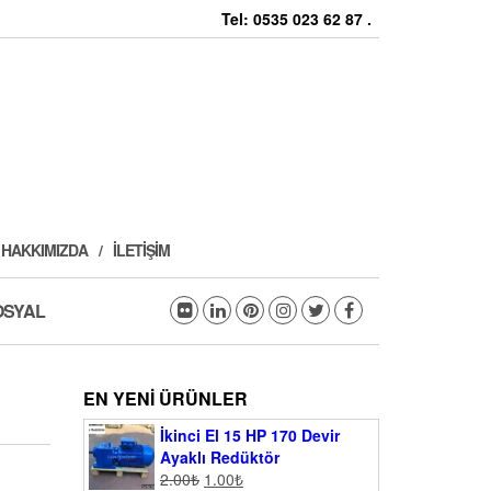
Tel: 0535 023 62 87 .
HAKKIMIZDA
İLETIŞIM
OSYAL
EN YENI ÜRÜNLER
İkinci El 15 HP 170 Devir
Ayaklı Redüktör
2.00
₺
1.00
₺