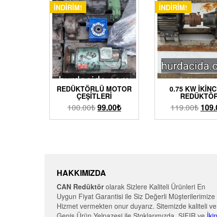
İNDIRIM!
İNDIRIM!
REDÜKTÖRLÜ MOTOR
0.75 KW İKINC
ÇEŞITLERI
REDÜKTÖ
100.00
₺
99.00
₺
119.00
₺
109.
HAKKIMIZDA
CAN Redüktör
olarak Sizlere Kaliteli Ürünleri En
Uygun Fiyat Garantisi ile Siz Değerli Müşterilerimize
Hizmet vermekten onur duyarız. Sitemizde kaliteli ve
Geniş Ürün Yelpazesi ile Stoklarımızda SIFIR ve
İki