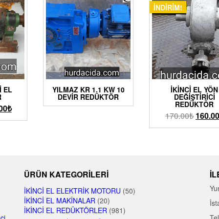
İNDIRIM!
I EL
YILMAZ KR 1.1 KW 10
İKINCI EL YÖN
R
DEVIR REDÜKTÖR
DEĞIŞTIRICI
REDÜKTÖR
00
₺
170.00
₺
160.0
ÜRÜN KATEGORILERI
İL
Yu
İKINCI EL ELEKTRIK MOTORU
(50)
İKINCI EL MAKINALAR
(20)
İst
İKINCI EL REDÜKTÖRLER
(981)
nci
Te