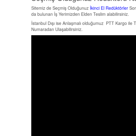
Sitemiz de Seçmiş Olduğunuz
İkinci El Redüktörler
Soru
da bulunan İş Yerimizden Elden Teslim alabilirsiniz.
İstanbul Dışı ise Anlaşmalı olduğumuz PTT Kargo ile Tüm
Numaradan Ulaşabilirsiniz.