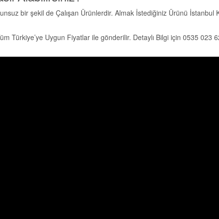
nsuz bir şekil de Çalışan Ürünlerdir. Almak İstediğiniz Ürünü İstanbul K
 Türkiye’ye Uygun Fiyatlar ile gönderilir. Detaylı Bilgi için 0535 023 