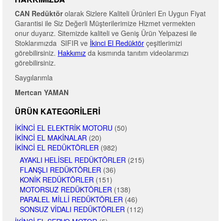
CAN Redüktör
olarak Sizlere Kaliteli Ürünleri En Uygun Fiyat
Garantisi ile Siz Değerli Müşterilerimize Hizmet vermekten
onur duyarız. Sitemizde kaliteli ve Geniş Ürün Yelpazesi ile
Stoklarımızda SIFIR ve
İkinci El Redüktör
çeşitlerimizi
görebilirsiniz.
Hakkımız
da kısmında tanıtım videolarımızı
görebilirsiniz.
Saygılarımla
Mertcan YAMAN
ÜRÜN KATEGORILERI
İKINCI EL ELEKTRIK MOTORU
(50)
İKINCI EL MAKINALAR
(20)
İKINCI EL REDÜKTÖRLER
(982)
AYAKLI HELISEL REDÜKTÖRLER
(215)
FLANŞLI REDÜKTÖRLER
(36)
KONIK REDÜKTÖRLER
(151)
MOTORSUZ REDÜKTÖRLER
(138)
PARALEL MILLI REDÜKTÖRLER
(46)
SONSUZ VIDALI REDÜKTÖRLER
(112)