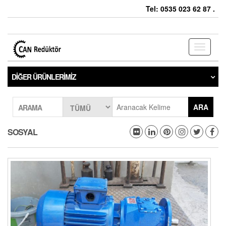
Tel: 0535 023 62 87 .
Toggle
navigati
DIĞER ÜRÜNLERIMIZ
ARA
ARAMA
SOSYAL