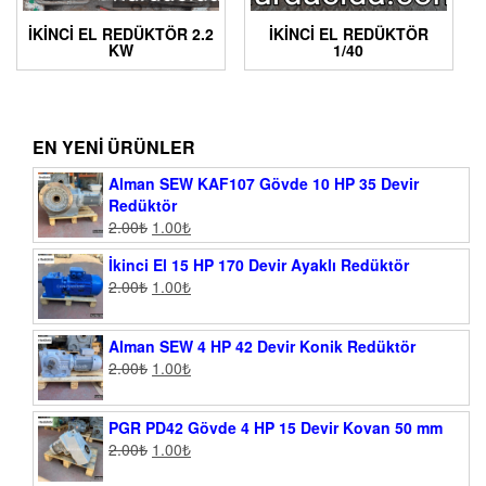
İKİNCİ EL REDÜKTÖR 2.2
İKINCI EL REDÜKTÖR
KW
1/40
EN YENI ÜRÜNLER
Alman SEW KAF107 Gövde 10 HP 35 Devir
Redüktör
2.00
₺
1.00
₺
İkinci El 15 HP 170 Devir Ayaklı Redüktör
2.00
₺
1.00
₺
Alman SEW 4 HP 42 Devir Konik Redüktör
2.00
₺
1.00
₺
PGR PD42 Gövde 4 HP 15 Devir Kovan 50 mm
2.00
₺
1.00
₺