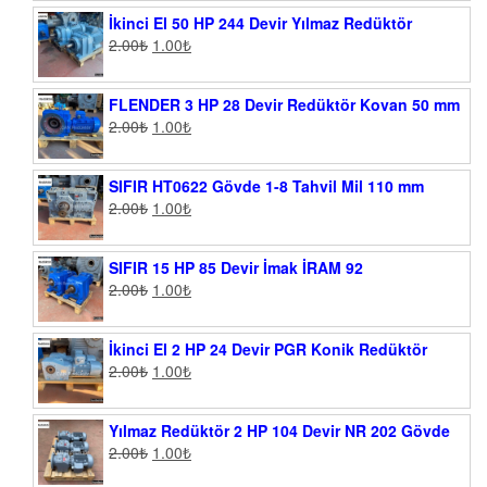
İkinci El 50 HP 244 Devir Yılmaz Redüktör
2.00
₺
1.00
₺
FLENDER 3 HP 28 Devir Redüktör Kovan 50 mm
2.00
₺
1.00
₺
SIFIR HT0622 Gövde 1-8 Tahvil Mil 110 mm
2.00
₺
1.00
₺
SIFIR 15 HP 85 Devir İmak İRAM 92
2.00
₺
1.00
₺
İkinci El 2 HP 24 Devir PGR Konik Redüktör
2.00
₺
1.00
₺
Yılmaz Redüktör 2 HP 104 Devir NR 202 Gövde
2.00
₺
1.00
₺