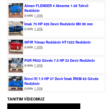
Alman FLENDER 4 Aktarma 1-28 Tahvil
Redüktör
2.00
₺
1.00
₺
İmak 75 HP 426 Devir Redüktör Mil 90 mm
2.00
₺
1.00
₺
SIFIR Yılmaz Redüktör HT1022 Redüktör
2.00
₺
1.00
₺
PGR PA52 Gövde 7.5 HP 23 Devir Redüktör
2.00
₺
1.00
₺
İkinci El 7.5 HP 37 Devir İmak İRKM 83 Gövde
Redüktör
2.00
₺
1.00
₺
TANITIM VIDEOMUZ