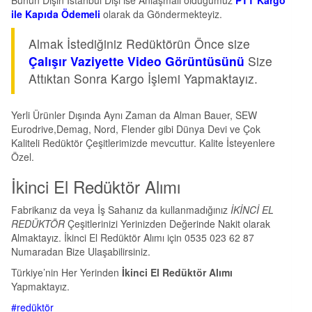
Bunun Dışın İstanbul Dışı ise Anlaşmalı olduğumuz
PTT Kargo
ile Kapıda Ödemeli
olarak da Göndermekteyiz.
Almak İstediğiniz Redüktörün Önce size
Çalışır Vaziyette Video Görüntüsünü
Size
Attıktan Sonra Kargo İşlemi Yapmaktayız.
Yerli Ürünler Dışında Aynı Zaman da Alman Bauer, SEW
Eurodrive,Demag, Nord, Flender gibi Dünya Devi ve Çok
Kaliteli Redüktör Çeşitlerimizde mevcuttur. Kalite İsteyenlere
Özel.
İkinci El Redüktör Alımı
Fabrikanız da veya İş Sahanız da kullanmadığınız
İKİNCİ EL
REDÜKTÖR
Çeşitlerinizi Yerinizden Değerinde Nakit olarak
Almaktayız. İkinci El Redüktör Alımı için 0535 023 62 87
Numaradan Bize Ulaşabilirsiniz.
Türkiye’nin Her Yerinden
İkinci El Redüktör Alımı
Yapmaktayız.
#redüktör