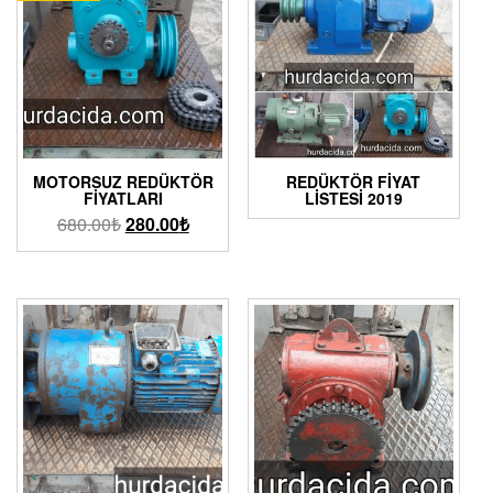
MOTORSUZ REDÜKTÖR
REDÜKTÖR FIYAT
FIYATLARI
LISTESI 2019
680.00
₺
280.00
₺