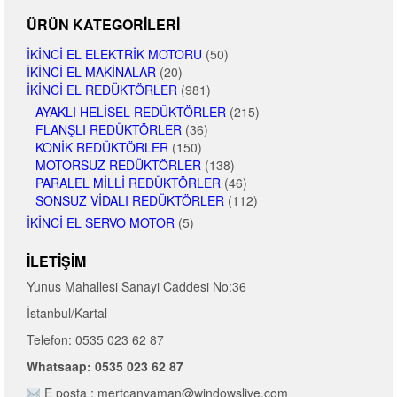
ÜRÜN KATEGORILERI
İKINCI EL ELEKTRIK MOTORU
(50)
İKINCI EL MAKINALAR
(20)
İKINCI EL REDÜKTÖRLER
(981)
AYAKLI HELISEL REDÜKTÖRLER
(215)
FLANŞLI REDÜKTÖRLER
(36)
KONIK REDÜKTÖRLER
(150)
MOTORSUZ REDÜKTÖRLER
(138)
PARALEL MILLI REDÜKTÖRLER
(46)
SONSUZ VIDALI REDÜKTÖRLER
(112)
İKINCI EL SERVO MOTOR
(5)
İLETIŞIM
Yunus Mahallesi Sanayi Caddesi No:36
İstanbul/Kartal
Telefon: 0535 023 62 87
Whatsaap: 0535 023 62 87
E posta : mertcanyaman@windowslive.com