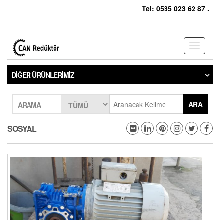
Tel: 0535 023 62 87 .
Toggle
navigati
DIĞER ÜRÜNLERIMIZ
ARA
ARAMA
SOSYAL