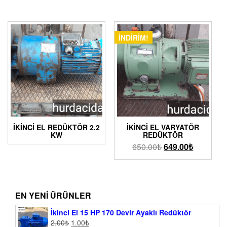
İNDIRIM!
İKİNCİ EL REDÜKTÖR 2.2
İKINCI EL VARYATÖR
KW
REDÜKTÖR
650.00
₺
649.00
₺
EN YENI ÜRÜNLER
İkinci El 15 HP 170 Devir Ayaklı Redüktör
2.00
₺
1.00
₺