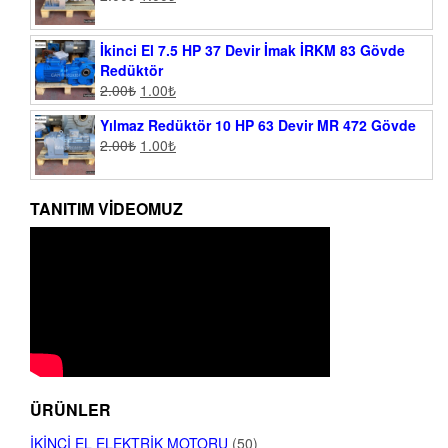
İkinci El 7.5 HP 37 Devir İmak İRKM 83 Gövde
Redüktör
2.00
₺
1.00
₺
Yılmaz Redüktör 10 HP 63 Devir MR 472 Gövde
2.00
₺
1.00
₺
TANITIM VIDEOMUZ
ÜRÜNLER
İKINCI EL ELEKTRIK MOTORU
(50)