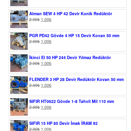
Alman SEW 4 HP 42 Devir Konik Redüktör
2.00
₺
1.00
₺
PGR PD42 Gövde 4 HP 15 Devir Kovan 50 mm
2.00
₺
1.00
₺
İkinci El 50 HP 244 Devir Yılmaz Redüktör
2.00
₺
1.00
₺
FLENDER 3 HP 28 Devir Redüktör Kovan 50 mm
2.00
₺
1.00
₺
SIFIR HT0622 Gövde 1-8 Tahvil Mil 110 mm
2.00
₺
1.00
₺
SIFIR 15 HP 85 Devir İmak İRAM 92
2.00
₺
1.00
₺