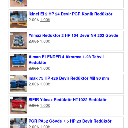
İkinci El 2 HP 24 Devir PGR Konik Redüktör
2.00
₺
1.00
₺
Yılmaz Redüktör 2 HP 104 Devir NR 202 Gövde
2.00
₺
1.00
₺
Alman FLENDER 4 Aktarma 1-28 Tahvil
Redüktör
2.00
₺
1.00
₺
İmak 75 HP 426 Devir Redüktör Mil 90 mm
2.00
₺
1.00
₺
SIFIR Yılmaz Redüktör HT1022 Redüktör
2.00
₺
1.00
₺
PGR PA52 Gövde 7.5 HP 23 Devir Redüktör
2.00
₺
1.00
₺