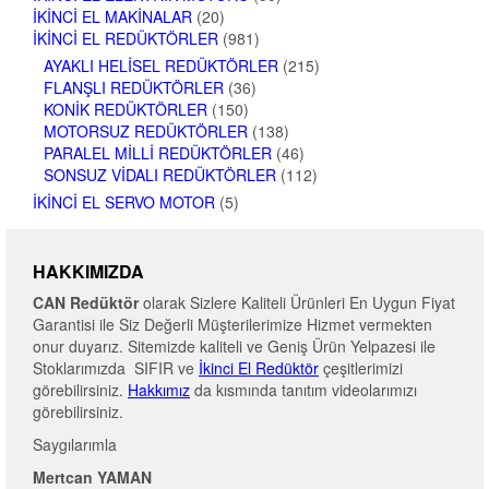
İKINCI EL MAKINALAR
(20)
İKINCI EL REDÜKTÖRLER
(981)
AYAKLI HELISEL REDÜKTÖRLER
(215)
FLANŞLI REDÜKTÖRLER
(36)
KONIK REDÜKTÖRLER
(150)
MOTORSUZ REDÜKTÖRLER
(138)
PARALEL MILLI REDÜKTÖRLER
(46)
SONSUZ VIDALI REDÜKTÖRLER
(112)
İKINCI EL SERVO MOTOR
(5)
HAKKIMIZDA
CAN Redüktör
olarak Sizlere Kaliteli Ürünleri En Uygun Fiyat
Garantisi ile Siz Değerli Müşterilerimize Hizmet vermekten
onur duyarız. Sitemizde kaliteli ve Geniş Ürün Yelpazesi ile
Stoklarımızda SIFIR ve
İkinci El Redüktör
çeşitlerimizi
görebilirsiniz.
Hakkımız
da kısmında tanıtım videolarımızı
görebilirsiniz.
Saygılarımla
Mertcan YAMAN