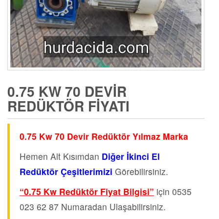
0.75 KW 70 DEVIR
REDÜKTÖR FIYATI
0.75 Kw 70 Devir Redüktör Yılmaz Marka
Hemen Alt Kısımdan
Diğer İkinci El
Redüktör Çeşitlerimizi
Görebilirsiniz.
“0.75 Kw Redüktör Fiyat Bilgisi”
için 0535
023 62 87 Numaradan Ulaşabilirsiniz.