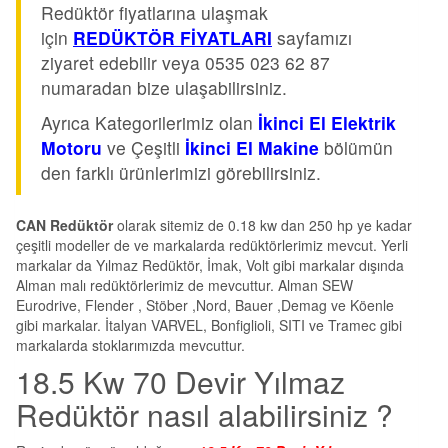
Redüktör fiyatlarına ulaşmak
için
REDÜKTÖR FİYATLARI
sayfamızı
ziyaret edebilir veya 0535 023 62 87
numaradan bize ulaşabilirsiniz.
Ayrıca Kategorilerimiz olan
İkinci El Elektrik
Motoru
ve Çeşitli
İkinci El Makine
bölümün
den farklı ürünlerimizi görebilirsiniz.
CAN Redüktör
olarak sitemiz de 0.18 kw dan 250 hp ye kadar
çeşitli modeller de ve markalarda redüktörlerimiz mevcut. Yerli
markalar da Yılmaz Redüktör, İmak, Volt gibi markalar dışında
Alman malı redüktörlerimiz de mevcuttur. Alman SEW
Eurodrive, Flender , Stöber ,Nord, Bauer ,Demag ve Köenle
gibi markalar. İtalyan VARVEL, Bonfiglioli, SITI ve Tramec gibi
markalarda stoklarımızda mevcuttur.
18.5 Kw 70 Devir Yılmaz
Redüktör nasıl alabilirsiniz ?