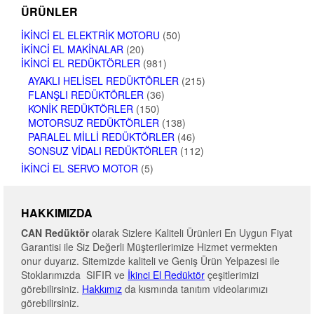
ÜRÜNLER
İKINCI EL ELEKTRIK MOTORU
(50)
İKINCI EL MAKINALAR
(20)
İKINCI EL REDÜKTÖRLER
(981)
AYAKLI HELISEL REDÜKTÖRLER
(215)
FLANŞLI REDÜKTÖRLER
(36)
KONIK REDÜKTÖRLER
(150)
MOTORSUZ REDÜKTÖRLER
(138)
PARALEL MILLI REDÜKTÖRLER
(46)
SONSUZ VIDALI REDÜKTÖRLER
(112)
İKINCI EL SERVO MOTOR
(5)
HAKKIMIZDA
CAN Redüktör
olarak Sizlere Kaliteli Ürünleri En Uygun Fiyat
Garantisi ile Siz Değerli Müşterilerimize Hizmet vermekten
onur duyarız. Sitemizde kaliteli ve Geniş Ürün Yelpazesi ile
Stoklarımızda SIFIR ve
İkinci El Redüktör
çeşitlerimizi
görebilirsiniz.
Hakkımız
da kısmında tanıtım videolarımızı
görebilirsiniz.