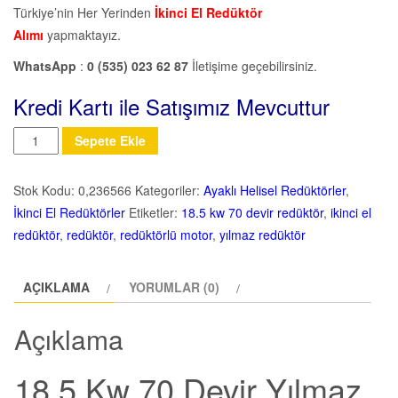
Türkiye’nin Her Yerinden
İkinci El Redüktör
Alımı
yapmaktayız.
WhatsApp
:
0 (535) 023 62 87
İletişime geçebilirsiniz.
Kredi Kartı ile Satışımız Mevcuttur
Miktar
Sepete Ekle
Stok Kodu:
0,236566
Kategoriler:
Ayaklı Helisel Redüktörler
,
İkinci El Redüktörler
Etiketler:
18.5 kw 70 devir redüktör
,
ikinci el
redüktör
,
redüktör
,
redüktörlü motor
,
yılmaz redüktör
AÇIKLAMA
YORUMLAR (0)
Açıklama
18.5 Kw 70 Devir Yılmaz