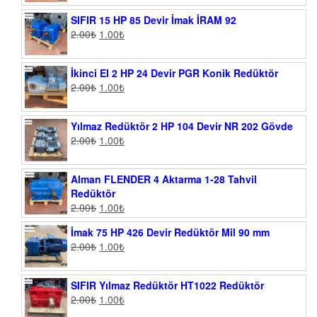
SIFIR 15 HP 85 Devir İmak İRAM 92
2.00
₺
1.00
₺
İkinci El 2 HP 24 Devir PGR Konik Redüktör
2.00
₺
1.00
₺
Yılmaz Redüktör 2 HP 104 Devir NR 202 Gövde
2.00
₺
1.00
₺
Alman FLENDER 4 Aktarma 1-28 Tahvil
Redüktör
2.00
₺
1.00
₺
İmak 75 HP 426 Devir Redüktör Mil 90 mm
2.00
₺
1.00
₺
SIFIR Yılmaz Redüktör HT1022 Redüktör
2.00
₺
1.00
₺