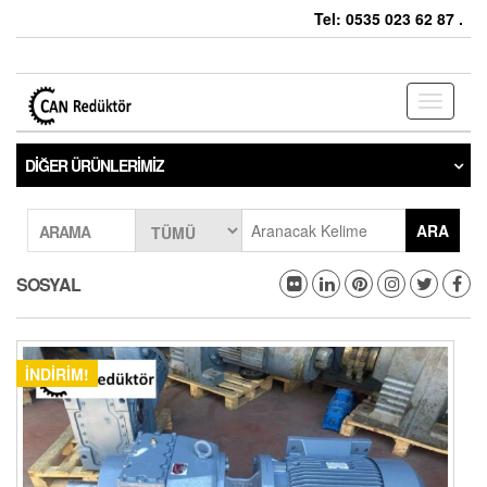
Tel: 0535 023 62 87 .
Toggle
navigati
DIĞER ÜRÜNLERIMIZ
ARA
ARAMA
SOSYAL
İNDIRIM!