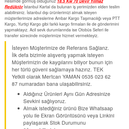
Resimde görmüş olduğunuz
18.5 Kw 70 Devir Yılmaz
Redüktör
İstanbul Kartal da bulunan iş yerimizden elden teslim
alabilirsiniz. İstanbul dışı ürünlerimizi almak isteyen
müşterilerimize adreslerine Ambar Kargo Taşımacılığı veya PTT
Kargo, Yurtiçi Kargo gibi farklı kargo firmaları ile de gönderimini
yapmaktayız. Acil sevk durumlarında ise Otobüs Seferi ile
transfer sürecinde müşterimize hizmet vermekteyiz.
İsteyen Müşterimize de Referans Sağlarız.
İlk defa bizimle alışveriş yapmak isteyen
Müşterimizin de kaygılarını biliyor bunun için
her türlü güveni sağlamaya hazırız. TEK
Yetkili olarak Mertcan YAMAN 0535 023 62
87 numaradan bana ulaşabilirsiniz.
Aldığınız Ürünleri Aynı Gün Adresinize
Sevkini sağlıyoruz.
Almak istediğiniz ürünü Bize Whatsaap
yolu ile Ekran Görüntüsünü veya Linkini
paylaşarak Stok Durumunu