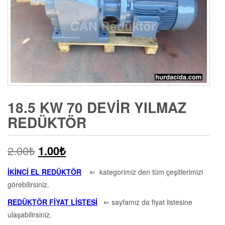
18.5 KW 70 DEVIR YILMAZ
REDÜKTÖR
2.00
₺
1.00
₺
İKİNCİ EL REDÜKTÖR
⇐ kategorimiz den tüm çeşitlerimizi
görebilirsiniz.
REDÜKTÖR FİYAT LİSTESİ
⇐ sayfamız da fiyat listesine
ulaşabilirsiniz.