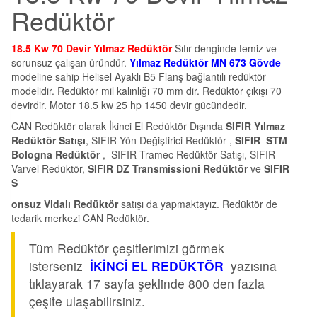
Redüktör
18.5 Kw 70 Devir Yılmaz Redüktör
Sıfır denginde temiz ve
sorunsuz çalışan üründür.
Yılmaz Redüktör MN 673 Gövde
modeline sahip Helisel Ayaklı B5 Flanş bağlantılı redüktör
modelidir. Redüktör mil kalınlığı 70 mm dir. Redüktör çıkışı 70
devirdir. Motor 18.5 kw 25 hp 1450 devir gücündedir.
CAN Redüktör olarak İkinci El Redüktör Dışında
SIFIR Yılmaz
Redüktör Satışı
, SIFIR Yön Değiştirici Redüktör ,
SIFIR STM
Bologna Redüktör
, SIFIR Tramec Redüktör Satışı, SIFIR
Varvel Redüktör,
SIFIR DZ Transmissioni Redüktör
ve
SIFIR
S
onsuz Vidalı Redüktör
satışı da yapmaktayız. Redüktör de
tedarik merkezi CAN Redüktör.
Tüm Redüktör çeşitlerimizi görmek
isterseniz
İKİNCİ EL REDÜKTÖR
yazısına
tıklayarak 17 sayfa şeklinde 800 den fazla
çeşite ulaşabilirsiniz.