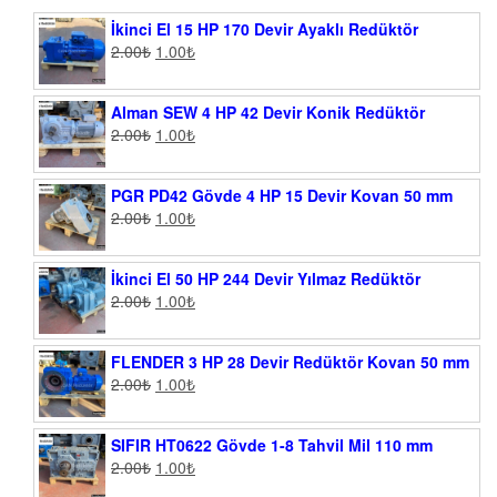
İkinci El 15 HP 170 Devir Ayaklı Redüktör
2.00
₺
1.00
₺
Alman SEW 4 HP 42 Devir Konik Redüktör
2.00
₺
1.00
₺
PGR PD42 Gövde 4 HP 15 Devir Kovan 50 mm
2.00
₺
1.00
₺
İkinci El 50 HP 244 Devir Yılmaz Redüktör
2.00
₺
1.00
₺
FLENDER 3 HP 28 Devir Redüktör Kovan 50 mm
2.00
₺
1.00
₺
SIFIR HT0622 Gövde 1-8 Tahvil Mil 110 mm
2.00
₺
1.00
₺