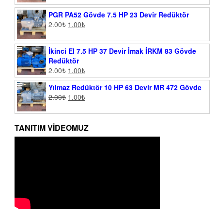
PGR PA52 Gövde 7.5 HP 23 Devir Redüktör
2.00
₺
1.00
₺
İkinci El 7.5 HP 37 Devir İmak İRKM 83 Gövde
Redüktör
2.00
₺
1.00
₺
Yılmaz Redüktör 10 HP 63 Devir MR 472 Gövde
2.00
₺
1.00
₺
TANITIM VIDEOMUZ