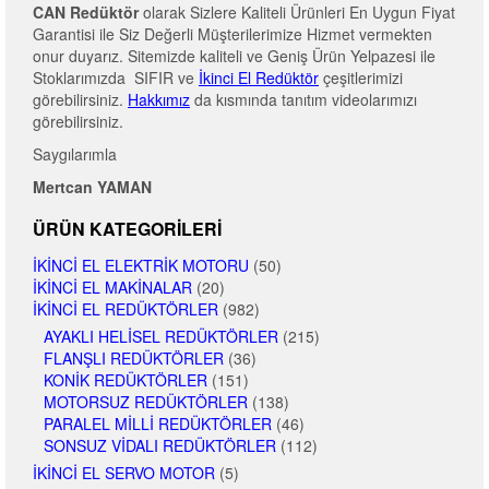
CAN Redüktör
olarak Sizlere Kaliteli Ürünleri En Uygun Fiyat
Garantisi ile Siz Değerli Müşterilerimize Hizmet vermekten
onur duyarız. Sitemizde kaliteli ve Geniş Ürün Yelpazesi ile
Stoklarımızda SIFIR ve
İkinci El Redüktör
çeşitlerimizi
görebilirsiniz.
Hakkımız
da kısmında tanıtım videolarımızı
görebilirsiniz.
Saygılarımla
Mertcan YAMAN
ÜRÜN KATEGORILERI
İKINCI EL ELEKTRIK MOTORU
(50)
İKINCI EL MAKINALAR
(20)
İKINCI EL REDÜKTÖRLER
(982)
AYAKLI HELISEL REDÜKTÖRLER
(215)
FLANŞLI REDÜKTÖRLER
(36)
KONIK REDÜKTÖRLER
(151)
MOTORSUZ REDÜKTÖRLER
(138)
PARALEL MILLI REDÜKTÖRLER
(46)
SONSUZ VIDALI REDÜKTÖRLER
(112)
İKINCI EL SERVO MOTOR
(5)