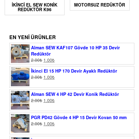
İKINCI EL SEW KONIK
MOTORSUZ REDÜKTÖR
REDÜKTÖR K96
EN YENI ÜRÜNLER
Alman SEW KAF107 Gövde 10 HP 35 Devir
Redüktör
2.00
₺
1.00
₺
İkinci El 15 HP 170 Devir Ayaklı Redüktör
2.00
₺
1.00
₺
Alman SEW 4 HP 42 Devir Konik Redüktör
2.00
₺
1.00
₺
PGR PD42 Gövde 4 HP 15 Devir Kovan 50 mm
2.00
₺
1.00
₺