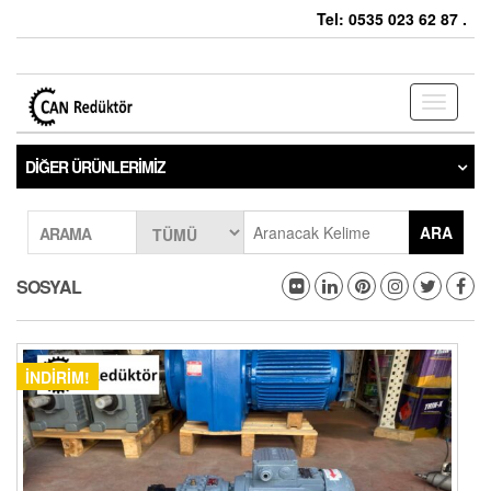
Tel: 0535 023 62 87 .
Toggle
navigati
DIĞER ÜRÜNLERIMIZ
ARA
ARAMA
SOSYAL
İNDIRIM!