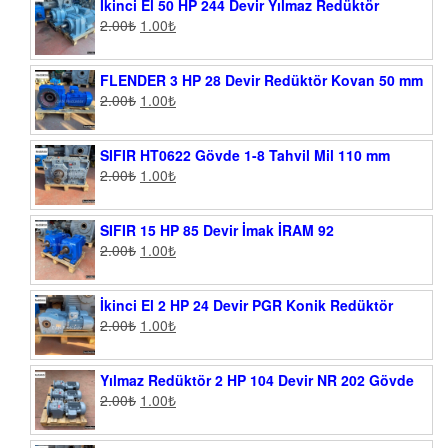
İkinci El 50 HP 244 Devir Yılmaz Redüktör
2.00
₺
1.00
₺
FLENDER 3 HP 28 Devir Redüktör Kovan 50 mm
2.00
₺
1.00
₺
SIFIR HT0622 Gövde 1-8 Tahvil Mil 110 mm
2.00
₺
1.00
₺
SIFIR 15 HP 85 Devir İmak İRAM 92
2.00
₺
1.00
₺
İkinci El 2 HP 24 Devir PGR Konik Redüktör
2.00
₺
1.00
₺
Yılmaz Redüktör 2 HP 104 Devir NR 202 Gövde
2.00
₺
1.00
₺