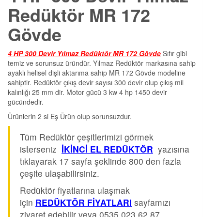
Redüktör MR 172
Gövde
4 HP 300 Devir Yılmaz Redüktör MR 172 Gövde
Sıfır gibi
temiz ve sorunsuz üründür. Yılmaz Redüktör markasına sahip
ayaklı helisel dişli aktarıma sahip MR 172 Gövde modeline
sahiptir. Redüktör çıkış devir sayısı 300 devir olup çıkış mil
kalınlığı 25 mm dir. Motor gücü 3 kw 4 hp 1450 devir
gücündedir.
Ürünlerin 2 si Eş Ürün olup sorunsuzdur.
Tüm Redüktör çeşitlerimizi görmek
isterseniz
İKİNCİ EL REDÜKTÖR
yazısına
tıklayarak 17 sayfa şeklinde 800 den fazla
çeşite ulaşabilirsiniz.
Redüktör fiyatlarına ulaşmak
için
REDÜKTÖR FİYATLARI
sayfamızı
ziyaret edebilir veya 0535 023 62 87