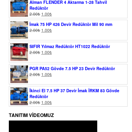
Alman FLENDER 4 Aktarma 1-28 Tahvil
Redüktör
2.00
₺
1.00
₺
İmak 75 HP 426 Devir Redüktör Mil 90 mm
2.00
₺
1.00
₺
SIFIR Yılmaz Redüktör HT1022 Redüktör
2.00
₺
1.00
₺
PGR PA52 Gövde 7.5 HP 23 Devir Redüktör
2.00
₺
1.00
₺
İkinci El 7.5 HP 37 Devir İmak İRKM 83 Gövde
Redüktör
2.00
₺
1.00
₺
TANITIM VIDEOMUZ