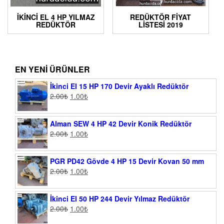
İKINCI EL 4 HP YILMAZ
REDÜKTÖR FIYAT
REDÜKTÖR
LISTESI 2019
EN YENI ÜRÜNLER
İkinci El 15 HP 170 Devir Ayaklı Redüktör
2.00
₺
1.00
₺
Alman SEW 4 HP 42 Devir Konik Redüktör
2.00
₺
1.00
₺
PGR PD42 Gövde 4 HP 15 Devir Kovan 50 mm
2.00
₺
1.00
₺
İkinci El 50 HP 244 Devir Yılmaz Redüktör
2.00
₺
1.00
₺