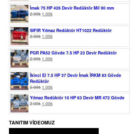
İmak 75 HP 426 Devir Redüktör Mil 90 mm
2.00
₺
1.00
₺
SIFIR Yılmaz Redüktör HT1022 Redüktör
2.00
₺
1.00
₺
PGR PA52 Gövde 7.5 HP 23 Devir Redüktör
2.00
₺
1.00
₺
İkinci El 7.5 HP 37 Devir İmak İRKM 83 Gövde
Redüktör
2.00
₺
1.00
₺
Yılmaz Redüktör 10 HP 63 Devir MR 472 Gövde
2.00
₺
1.00
₺
TANITIM VIDEOMUZ