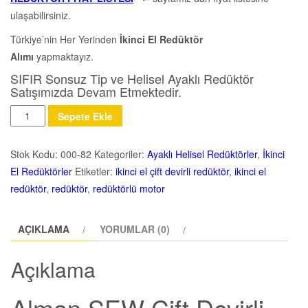
ulaşabilirsiniz.
Türkiye’nin Her Yerinden
İkinci El Redüktör
Alımı
yapmaktayız.
SIFIR Sonsuz Tip ve Helisel Ayaklı Redüktör
Satışımızda Devam Etmektedir.
Miktar
Sepete Ekle
Stok Kodu:
000-82
Kategoriler:
Ayaklı Helisel Redüktörler
,
İkinci
El Redüktörler
Etiketler:
ikinci el çift devirli redüktör
,
ikinci el
redüktör
,
redüktör
,
redüktörlü motor
AÇIKLAMA
YORUMLAR (0)
Açıklama
Alman SEW Çift Devirli