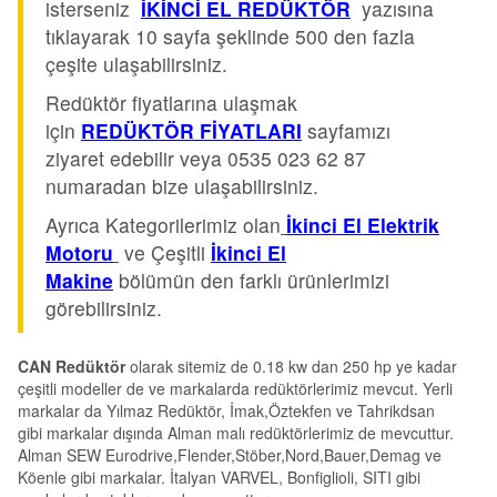
isterseniz
İKİNCİ EL REDÜKTÖR
yazısına
tıklayarak 10 sayfa şeklinde 500 den fazla
çeşite ulaşabilirsiniz.
Redüktör fiyatlarına ulaşmak
için
REDÜKTÖR FİYATLARI
sayfamızı
ziyaret edebilir veya 0535 023 62 87
numaradan bize ulaşabilirsiniz.
Ayrıca Kategorilerimiz olan
İkinci El Elektrik
Motoru
ve Çeşitli
İkinci El
Makine
bölümün den farklı ürünlerimizi
görebilirsiniz.
CAN Redüktör
olarak sitemiz de 0.18 kw dan 250 hp ye kadar
çeşitli modeller de ve markalarda redüktörlerimiz mevcut. Yerli
markalar da Yılmaz Redüktör, İmak,Öztekfen ve Tahrikdsan
gibi markalar dışında Alman malı redüktörlerimiz de mevcuttur.
Alman SEW Eurodrive,Flender,Stöber,Nord,Bauer,Demag ve
Köenle gibi markalar. İtalyan VARVEL, Bonfiglioli, SITI gibi