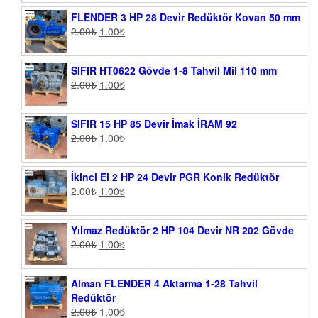
FLENDER 3 HP 28 Devir Redüktör Kovan 50 mm
2.00
₺
1.00
₺
SIFIR HT0622 Gövde 1-8 Tahvil Mil 110 mm
2.00
₺
1.00
₺
SIFIR 15 HP 85 Devir İmak İRAM 92
2.00
₺
1.00
₺
İkinci El 2 HP 24 Devir PGR Konik Redüktör
2.00
₺
1.00
₺
Yılmaz Redüktör 2 HP 104 Devir NR 202 Gövde
2.00
₺
1.00
₺
Alman FLENDER 4 Aktarma 1-28 Tahvil
Redüktör
2.00
₺
1.00
₺