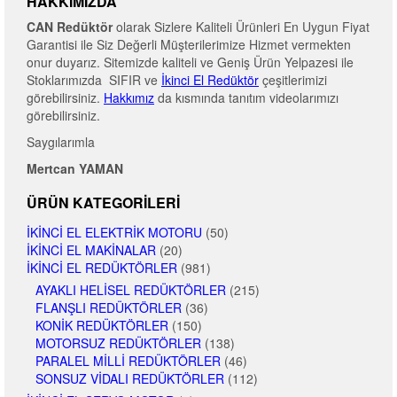
HAKKIMIZDA
CAN Redüktör
olarak Sizlere Kaliteli Ürünleri En Uygun Fiyat
Garantisi ile Siz Değerli Müşterilerimize Hizmet vermekten
onur duyarız. Sitemizde kaliteli ve Geniş Ürün Yelpazesi ile
Stoklarımızda SIFIR ve
İkinci El Redüktör
çeşitlerimizi
görebilirsiniz.
Hakkımız
da kısmında tanıtım videolarımızı
görebilirsiniz.
Saygılarımla
Mertcan YAMAN
ÜRÜN KATEGORILERI
İKINCI EL ELEKTRIK MOTORU
(50)
İKINCI EL MAKINALAR
(20)
İKINCI EL REDÜKTÖRLER
(981)
AYAKLI HELISEL REDÜKTÖRLER
(215)
FLANŞLI REDÜKTÖRLER
(36)
KONIK REDÜKTÖRLER
(150)
MOTORSUZ REDÜKTÖRLER
(138)
PARALEL MILLI REDÜKTÖRLER
(46)
SONSUZ VIDALI REDÜKTÖRLER
(112)