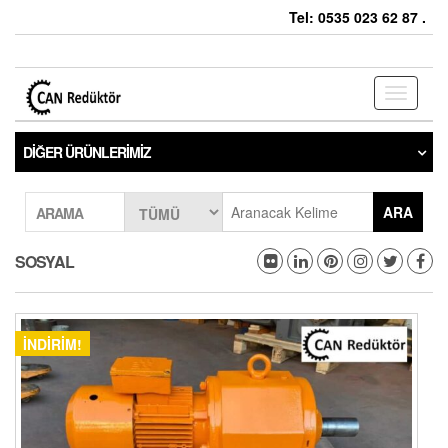
Tel: 0535 023 62 87 .
Toggle
navigati
DIĞER ÜRÜNLERIMIZ
ARA
ARAMA
SOSYAL
İNDIRIM!