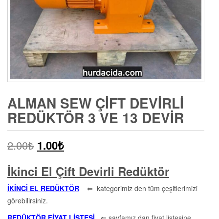
ALMAN SEW ÇIFT DEVIRLI
REDÜKTÖR 3 VE 13 DEVIR
2.00
₺
1.00
₺
İkinci El Çift Devirli Redüktör
İKİNCİ EL REDÜKTÖR
⇐ kategorimiz den tüm çeşitlerimizi
görebilirsiniz.
REDÜKTÖR FİYAT LİSTESİ
⇐ sayfamız dan fiyat listesine