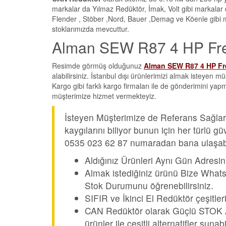
markalar da Yılmaz Redüktör, İmak, Volt gibi markalar
Flender , Stöber ,Nord, Bauer ,Demag ve Köenle gibi m
stoklarımızda mevcuttur.
Alman SEW R87 4 HP Frenli
Resimde görmüş olduğunuz
Alman SEW R87 4 HP Fr
alabilirsiniz. İstanbul dışı ürünlerimizi almak isteyen 
Kargo gibi farklı kargo firmaları ile de gönderimini yap
müşterimize hizmet vermekteyiz.
İsteyen Müşterimize de Referans Sağları
kaygılarını biliyor bunun için her türlü
0535 023 62 87 numaradan bana ulaşabil
Aldığınız Ürünleri Aynı Gün Adresin
Almak istediğiniz ürünü Bize Whats
Stok Durumunu öğrenebilirsiniz.
SIFIR ve İkinci El Redüktör çeşitler
CAN Redüktör olarak Güçlü STOK Alt
ürünler ile çeşitli alternatifler suna