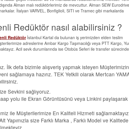
 dışında Alman malı redüktörlerimiz de mevcuttur. Alman SEW Eurodrive
arkalar. İtalyan VARVEL, Bonfiglioli, SITI ve Tramec gibi markalarda
 Redüktör nasıl alabilirsiniz ?
enli Redüktör
İstanbul Kartal da bulunan iş yerimizden elden teslim
müşterilerimize adreslerine Ambar Kargo Taşımacılığı veya PTT Kargo, Yur
maktayız. Acil sevk durumlarında ise Otobüs Seferi ile transfer sürecinde
z. İlk defa bizimle alışveriş yapmak isteyen Müşterimizi
 güveni sağlamaya hazırız. TEK Yetkili olarak Mertcan YA
irsiniz.
ize Sevkini sağlıyoruz.
aap yolu ile Ekran Görüntüsünü veya Linkini paylaşarak
imiz ile Müşterilerimize En Kaliteli Hizmeti sağlamaktayız
 Yapımızla size Farklı Marka , Farklı Model ve Kalitede
bilmekteyiz.