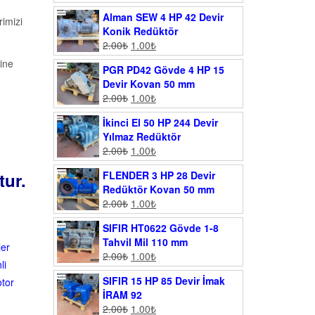
Alman SEW 4 HP 42 Devir
imizi
Konik Redüktör
2.00
₺
1.00
₺
ine
PGR PD42 Gövde 4 HP 15
Devir Kovan 50 mm
2.00
₺
1.00
₺
İkinci El 50 HP 244 Devir
Yılmaz Redüktör
2.00
₺
1.00
₺
tur.
FLENDER 3 HP 28 Devir
Redüktör Kovan 50 mm
2.00
₺
1.00
₺
SIFIR HT0622 Gövde 1-8
Tahvil Mil 110 mm
ler
2.00
₺
1.00
₺
li
SIFIR 15 HP 85 Devir İmak
otor
İRAM 92
2.00
₺
1.00
₺