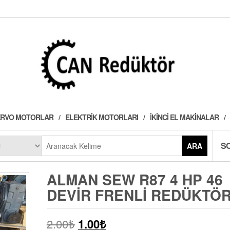
 SERVO MOTORLAR
ELEKTRIK MOTORLARI
İKINCI EL MAKINALAR
S
ARA
ALMAN SEW R87 4 HP 46
DEVIR FRENLI REDÜKTÖ
2.00
₺
1.00
₺