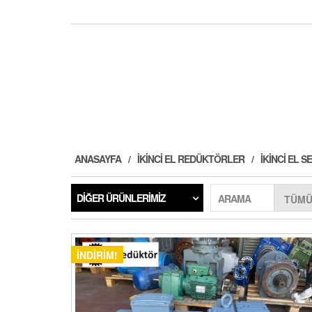
ANASAYFA
İKINCI EL REDÜKTÖRLER
İKINCI EL
DIĞER ÜRÜNLERIMIZ
ARAMA
İNDIRIM!