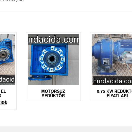
 EL
MOTORSUZ
0.75 KW REDÜK
R
REDÜKTÖR
FIYATLARI
00
₺