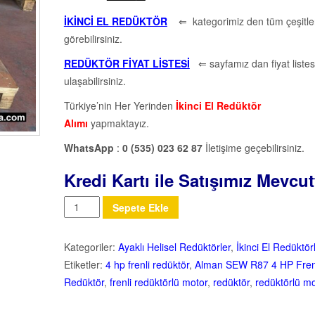
İKİNCİ EL REDÜKTÖR
⇐ kategorimiz den tüm çeşitler
görebilirsiniz.
REDÜKTÖR FİYAT LİSTESİ
⇐ sayfamız dan fiyat listes
ulaşabilirsiniz.
Türkiye’nin Her Yerinden
İkinci El Redüktör
Alımı
yapmaktayız.
WhatsApp
:
0 (535) 023 62 87
İletişime geçebilirsiniz.
Kredi Kartı ile Satışımız Mevcut
Miktar
Sepete Ekle
Kategoriler:
Ayaklı Helisel Redüktörler
,
İkinci El Redüktör
Etiketler:
4 hp frenli redüktör
,
Alman SEW R87 4 HP Fren
Redüktör
,
frenli redüktörlü motor
,
redüktör
,
redüktörlü m