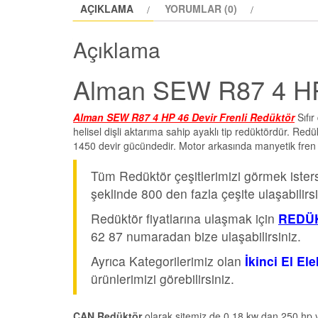
AÇIKLAMA
YORUMLAR (0)
Açıklama
Alman SEW R87 4 HP 
Alman SEW R87 4 HP 46 Devir Frenli Redüktör
Sıfı
helisel dişli aktarıma sahip ayaklı tip redüktördür. Redü
1450 devir gücündedir. Motor arkasında manyetik fren 
Tüm Redüktör çeşitlerimizi görmek iste
şeklinde 800 den fazla çeşite ulaşabilirsi
Redüktör fiyatlarına ulaşmak için
REDÜK
62 87 numaradan bize ulaşabilirsiniz.
Ayrıca Kategorilerimiz olan
İkinci El El
ürünlerimizi görebilirsiniz.
CAN Redüktör
olarak sitemiz de 0.18 kw dan 250 hp y