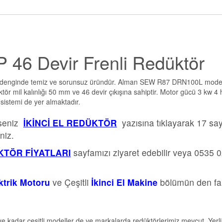
46 Devir Frenli Redüktör
r denginde temiz ve sorunsuz üründür. Alman SEW R87 DRN100L mode
ktör mil kalınlığı 50 mm ve 46 devir çıkışına sahiptir. Motor gücü 3 kw 4 
sistemi de yer almaktadır.
rseniz
İKİNCİ EL REDÜKTÖR
yazısına tıklayarak 17 sa
niz.
TÖR FİYATLARI
sayfamızı ziyaret edebilir veya 0535 
ektrik Motoru
ve Çeşitli
İkinci El Makine
bölümün den far
e kadar çeşitli modeller de ve markalarda redüktörlerimiz mevcut. Yerli