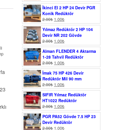
İkinci El 2 HP 24 Devir PGR
Konik Redüktör
2.00
₺
1.00
₺
Yılmaz Redüktör 2 HP 104
Devir NR 202 Gövde
2.00
₺
1.00
₺
li
Alman FLENDER 4 Aktarma
hp
1-28 Tahvil Redüktör
2.00
₺
1.00
₺
yfa
İmak 75 HP 426 Devir
Redüktör Mil 90 mm
2.00
₺
1.00
₺
023
SIFIR Yılmaz Redüktör
HT1022 Redüktör
klı
2.00
₺
1.00
₺
PGR PA52 Gövde 7.5 HP 23
Devir Redüktör
2.00
₺
1.00
₺