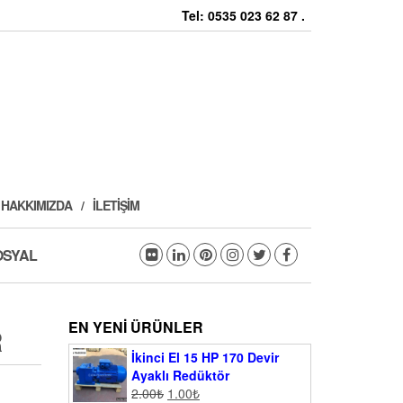
Tel: 0535 023 62 87 .
HAKKIMIZDA
İLETIŞIM
OSYAL
EN YENI ÜRÜNLER
R
İkinci El 15 HP 170 Devir
Ayaklı Redüktör
2.00
₺
1.00
₺