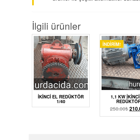
İlgili ürünler
İNDIRIM!
İKINCI EL REDÜKTÖR
1,1 KW İKINCI
1/40
REDÜKTÖ
250.00
₺
210.