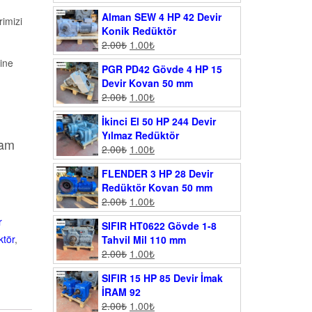
Alman SEW 4 HP 42 Devir
imizi
Konik Redüktör
2.00
₺
1.00
₺
ine
PGR PD42 Gövde 4 HP 15
Devir Kovan 50 mm
2.00
₺
1.00
₺
İkinci El 50 HP 244 Devir
Yılmaz Redüktör
vam
2.00
₺
1.00
₺
FLENDER 3 HP 28 Devir
Redüktör Kovan 50 mm
2.00
₺
1.00
₺
r
SIFIR HT0622 Gövde 1-8
ktör
,
Tahvil Mil 110 mm
2.00
₺
1.00
₺
SIFIR 15 HP 85 Devir İmak
İRAM 92
2.00
₺
1.00
₺