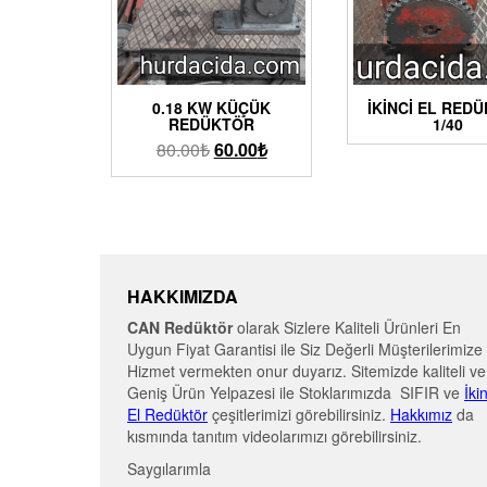
0.18 KW KÜÇÜK
İKINCI EL RED
REDÜKTÖR
1/40
80.00
₺
60.00
₺
HAKKIMIZDA
CAN Redüktör
olarak Sizlere Kaliteli Ürünleri En
Uygun Fiyat Garantisi ile Siz Değerli Müşterilerimize
Hizmet vermekten onur duyarız. Sitemizde kaliteli ve
Geniş Ürün Yelpazesi ile Stoklarımızda SIFIR ve
İki
El Redüktör
çeşitlerimizi görebilirsiniz.
Hakkımız
da
kısmında tanıtım videolarımızı görebilirsiniz.
Saygılarımla