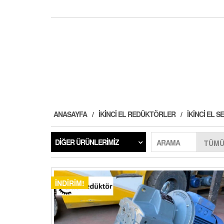
ANASAYFA
İKINCI EL REDÜKTÖRLER
İKINCI EL
DIĞER ÜRÜNLERIMIZ
ARAMA
İNDIRIM!