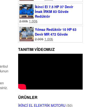
İkinci El 7.5 HP 37 Devir
İmak İRKM 83 Gövde
Redüktör
2.00
₺
1.00
₺
Yılmaz Redüktör 10 HP 63
Devir MR 472 Gövde
2.00
₺
1.00
₺
TANITIM VIDEOMUZ
tanbul
Bunun
yen
siniz.
ÜRÜNLER
İKINCI EL ELEKTRIK MOTORU
(50)