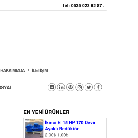
Tel: 0535 023 62 87 .
HAKKIMIZDA
İLETIŞIM
OSYAL
EN YENI ÜRÜNLER
İkinci El 15 HP 170 Devir
Ayaklı Redüktör
2.00
₺
1.00
₺