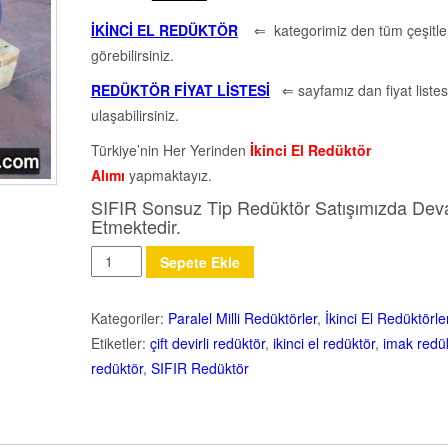
İKİNCİ EL REDÜKTÖR
⇐ kategorimiz den tüm çeşitler
görebilirsiniz.
REDÜKTÖR FİYAT LİSTESİ
⇐ sayfamız dan fiyat listes
ulaşabilirsiniz.
Türkiye’nin Her Yerinden
İkinci El Redüktör
Alımı
yapmaktayız.
SIFIR Sonsuz Tip Redüktör Satışımızda De
Etmektedir.
Miktar
Sepete Ekle
Kategoriler:
Paralel Milli Redüktörler
,
İkinci El Redüktörle
Etiketler:
çift devirli redüktör
,
ikinci el redüktör
,
imak redü
redüktör
,
SIFIR Redüktör