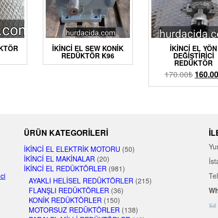
ÜKTÖR
İKINCI EL SEW KONIK
İKINCI EL YÖN
REDÜKTÖR K96
DEĞIŞTIRICI
REDÜKTÖR
170.00
₺
160.0
ÜRÜN KATEGORILERI
İL
Yu
İKINCI EL ELEKTRIK MOTORU
(50)
İKINCI EL MAKINALAR
(20)
İst
İKINCI EL REDÜKTÖRLER
(981)
nci
Te
AYAKLI HELISEL REDÜKTÖRLER
(215)
FLANŞLI REDÜKTÖRLER
(36)
Wh
KONIK REDÜKTÖRLER
(150)
MOTORSUZ REDÜKTÖRLER
(138)