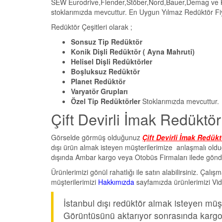
SEW Eurodrive,Flender,Stöber,Nord,Bauer,Demag ve Köen
stoklarımızda mevcuttur. En Uygun Yılmaz Redüktör Fiya
Redüktör Çeşitleri olarak ;
Sonsuz Tip Redüktör
Konik Dişli Redüktör ( Ayna Mahruti)
Helisel Dişli Redüktörler
Boşluksuz Redüktör
Planet Redüktör
Varyatör Grupları
Özel Tip Redüktörler
Stoklarımızda mevcuttur.
Çift Devirli İmak Redüktör 
Görselde görmüş olduğunuz
Çift Devirli İmak Redükt
dışı ürün almak isteyen müşterilerimize anlaşmalı ol
dışında Ambar kargo veya Otobüs Firmaları ilede gönd
Ürünlerimizi gönül rahatlığı ile satın alabilirsiniz. Çalı
müşterilerimizi
Hakkımızda
sayfamızda ürünlerimizi Vide
İstanbul dışı redüktör almak isteyen müş
Görüntüsünü aktarıyor sonrasında karg