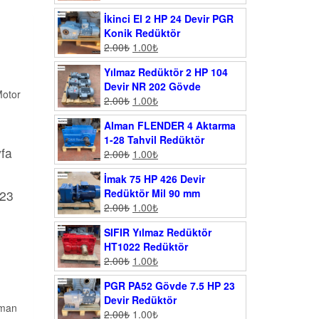
İkinci El 2 HP 24 Devir PGR
Konik Redüktör
2.00
₺
1.00
₺
Yılmaz Redüktör 2 HP 104
Devir NR 202 Gövde
Motor
2.00
₺
1.00
₺
Alman FLENDER 4 Aktarma
1-28 Tahvil Redüktör
yfa
2.00
₺
1.00
₺
İmak 75 HP 426 Devir
Redüktör Mil 90 mm
023
2.00
₺
1.00
₺
SIFIR Yılmaz Redüktör
HT1022 Redüktör
2.00
₺
1.00
₺
PGR PA52 Gövde 7.5 HP 23
Devir Redüktör
lman
2.00
₺
1.00
₺