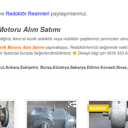
ve
Redüktör Resimleri
paylaşımlarımız.
 Motoru Alım Satımı
diğiniz
ikinci el konik redüktör
veya redüktör çeşitlerinizi yerinizden alm
trik Motoru Alım Satımı
yapmaktayız. Redüktörlerinizi değerinde nakit
ör fiyatında burada değerlendirebilirsiniz
Detaylı bilgi için 0535 023 
bul,Ankara,Eskişehir, Bursa,Kütahya,Sakarya,Edirne,Kocaeli,Sivas,
İNDIRIM!