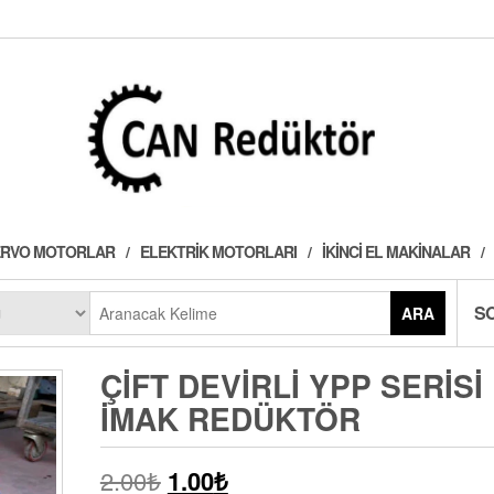
 SERVO MOTORLAR
ELEKTRIK MOTORLARI
İKINCI EL MAKINALAR
S
ARA
ÇIFT DEVIRLI YPP SERISI
İMAK REDÜKTÖR
2.00
₺
1.00
₺