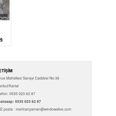
0
₺
ETIŞIM
nus Mahallesi Sanayi Caddesi No:36
anbul/Kartal
lefon: 0535 023 62 87
atsaap: 0535 023 62 87
E posta : mertcanyaman@windowslive.com