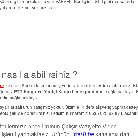
le gibi markalar. İtalyan VARVEL, Bonfiglioli, SITI gibi markalarda
tları ile hizmet vermekteyiz.
nasıl alabilirsiniz ?
ör
İstanbul Kartal da bulunan iş yerimizden elden teslim alabilirsiniz. İs
duğumuz
PTT Kargo ve Yurtiçi Kargo ilede gönderim
sağlamaktayız. 
erim sağlamaktayız.
şmayan arızalı ürün satışımız yoktur. Bizimle ilk defa alışveriş yapmak iste
olu şekilde görebilirsiniz. İletişim numaramız 0535 023 62 87 ulaşabilir
terilerimize önce Ürünün Çalışır Vaziyette Video
o işlemi yapmaktayız. Ürünün
YouTube
kanalımız dan