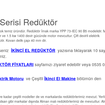
 Serisi Redüktör
 çok temiz üründür. Redüktör İmak marka YPP 73-IEC 90 B5 modelidir. 
e 1.5 kw 1400 devir gücünde motor mevcuttur. Çift devirli elektrik
ptir. Kovan delik çapı 40 mm dir.
rseniz
İKİNCİ EL REDÜKTÖR
yazısına tıklayarak 10 sa
niz.
TÖR FİYATLARI
sayfamızı ziyaret edebilir veya 0535 
ektrik Motoru
ve Çeşitli
İkinci El Makine
bölümün den
e kadar çeşitli modeller de ve markalarda redüktörlerimiz mevcut. Yerli
dsan gibi markalar dışında Alman malı redüktörlerimiz de mevcuttur. A