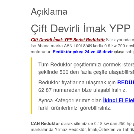
Açıklama
Çift Devirli İmak YPP
Çift Devirli İmak YPP Serisi Redüktör
Sıfır ayarında
ise Abana marka ABN 100L8/4B kodlu 0.9 kw 700 devir v
motorudur.
Redüktör çıkışı 24 ve 48 devir
çıkışa sahi
Tüm Redüktör çeşitlerimizi görmek iste
şeklinde 500 den fazla çeşite ulaşabilirsi
Redüktör fiyatlarına ulaşmak için
REDÜK
62 87 numaradan bize ulaşabilirsiniz.
Ayrıca Kategorilerimiz olan
İkinci El El
farklı ürünlerimizi görebilirsiniz.
CAN Redüktör
olarak sitemiz de 0.18 kw dan 250 hp y
markalar da Yılmaz Redüktör, İmak,Öztekfen ve Tahrik