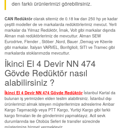
den farklı ürünlerimizi görebilirsiniz.
CAN Redüktör
olarak sitemiz de 0.18 kw dan 250 hp ye kadar
çeşitli modeller de ve markalarda redüktörlerimiz mevcut. Yerli
markalar da Yılmaz Redüktör, İmak, Volt gibi markalar dışında
Alman malı redüktörlerimiz de mevcuttur. Alman SEW
Eurodrive, Flender , Stöber ,Nord, Bauer ,Demag ve Köenle
gibi markalar. İtalyan VARVEL, Bonfiglioli, SITI ve Tramec gibi
markalarda stoklarımızda mevcuttur.
İkinci El 4 Devir NN 474
Gövde Redüktör nasıl
alabilirsiniz ?
İkinci El 4 Devir NN 474 Gövde Redüktör
İstanbul Kartal da
bulunan iş yerimizden elden teslim alabilirsiniz. İstanbul dışı
ürünlerimizi almak isteyen müşterilerimize adreslerine Ambar
Kargo Taşımacılığı veya PTT Kargo, Yurtiçi Kargo gibi farklı
kargo firmaları ile de gönderimini yapmaktayız. Acil sevk
durumlarında ise Otobüs Seferi ile transfer sürecinde
müşterimize hizmet vermekteyiz.