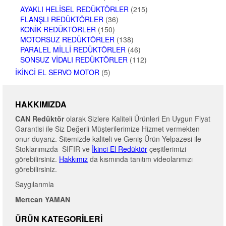
AYAKLI HELISEL REDÜKTÖRLER
(215)
FLANŞLI REDÜKTÖRLER
(36)
KONIK REDÜKTÖRLER
(150)
MOTORSUZ REDÜKTÖRLER
(138)
PARALEL MILLI REDÜKTÖRLER
(46)
SONSUZ VIDALI REDÜKTÖRLER
(112)
İKINCI EL SERVO MOTOR
(5)
HAKKIMIZDA
CAN Redüktör
olarak Sizlere Kaliteli Ürünleri En Uygun Fiyat
Garantisi ile Siz Değerli Müşterilerimize Hizmet vermekten
onur duyarız. Sitemizde kaliteli ve Geniş Ürün Yelpazesi ile
Stoklarımızda SIFIR ve
İkinci El Redüktör
çeşitlerimizi
görebilirsiniz.
Hakkımız
da kısmında tanıtım videolarımızı
görebilirsiniz.
Saygılarımla
Mertcan YAMAN
ÜRÜN KATEGORILERI