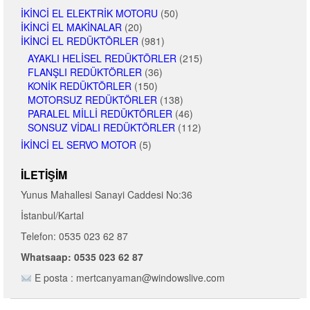
İKINCI EL ELEKTRIK MOTORU
(50)
İKINCI EL MAKINALAR
(20)
İKINCI EL REDÜKTÖRLER
(981)
AYAKLI HELISEL REDÜKTÖRLER
(215)
FLANŞLI REDÜKTÖRLER
(36)
KONIK REDÜKTÖRLER
(150)
MOTORSUZ REDÜKTÖRLER
(138)
PARALEL MILLI REDÜKTÖRLER
(46)
SONSUZ VIDALI REDÜKTÖRLER
(112)
İKINCI EL SERVO MOTOR
(5)
İLETIŞIM
Yunus Mahallesi Sanayi Caddesi No:36
İstanbul/Kartal
Telefon: 0535 023 62 87
Whatsaap: 0535 023 62 87
E posta : mertcanyaman@windowslive.com