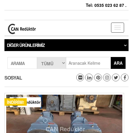
Tel: 0535 023 62 87 .
Toggle
navigati
DIĞER ÜRÜNLERIMIZ
ARA
ARAMA
SOSYAL
İNDIRIM!