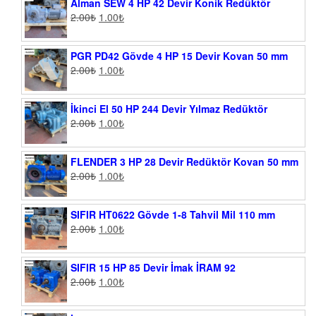
Alman SEW 4 HP 42 Devir Konik Redüktör
2.00
₺
1.00
₺
PGR PD42 Gövde 4 HP 15 Devir Kovan 50 mm
2.00
₺
1.00
₺
İkinci El 50 HP 244 Devir Yılmaz Redüktör
2.00
₺
1.00
₺
FLENDER 3 HP 28 Devir Redüktör Kovan 50 mm
2.00
₺
1.00
₺
SIFIR HT0622 Gövde 1-8 Tahvil Mil 110 mm
2.00
₺
1.00
₺
SIFIR 15 HP 85 Devir İmak İRAM 92
2.00
₺
1.00
₺