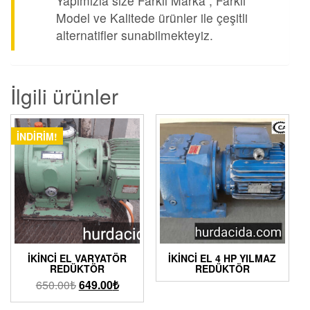
Yapımızla size Farklı Marka , Farklı
Model ve Kalitede ürünler ile çeşitli
alternatifler sunabilmekteyiz.
İlgili ürünler
İNDIRIM!
İKINCI EL VARYATÖR
İKINCI EL 4 HP YILMAZ
REDÜKTÖR
REDÜKTÖR
650.00
₺
649.00
₺