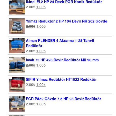
İkinci El 2 HP 24 Devir PGR Konik Redüktör
2.00
₺
1.00
₺
Yılmaz Redüktör 2 HP 104 Devir NR 202 Gövde
2.00
₺
1.00
₺
Alman FLENDER 4 Aktarma 1-28 Tahvil
Redüktör
2.00
₺
1.00
₺
İmak 75 HP 426 Devir Redüktör Mil 90 mm
2.00
₺
1.00
₺
SIFIR Yılmaz Redüktör HT1022 Redüktör
2.00
₺
1.00
₺
PGR PA52 Gövde 7.5 HP 23 Devir Redüktör
2.00
₺
1.00
₺