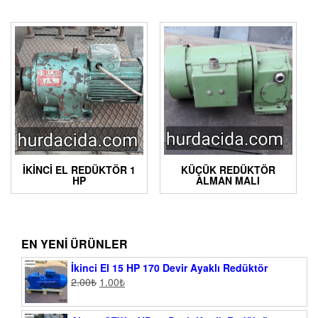
İKINCI EL REDÜKTÖR 1
KÜÇÜK REDÜKTÖR
HP
ALMAN MALI
EN YENI ÜRÜNLER
İkinci El 15 HP 170 Devir Ayaklı Redüktör
2.00
₺
1.00
₺