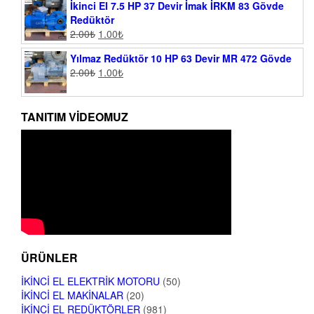
İkinci El 7.5 HP 37 Devir İmak İRKM 83 Gövde
Redüktör
2.00
₺
1.00
₺
Yılmaz Redüktör 10 HP 63 Devir MR 472 Gövde
2.00
₺
1.00
₺
TANITIM VIDEOMUZ
ÜRÜNLER
İKINCI EL ELEKTRIK MOTORU
(50)
İKINCI EL MAKINALAR
(20)
İKINCI EL REDÜKTÖRLER
(981)