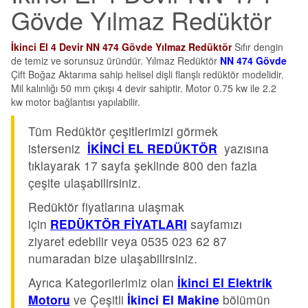
Gövde Yılmaz Redüktör
İkinci El 4 Devir NN 474 Gövde Yılmaz Redüktör
Sıfır dengin
de temiz ve sorunsuz üründür. Yılmaz Redüktör
NN 474 Gövde
Çift Boğaz Aktarıma sahip helisel dişli flanşlı redüktör modelidir.
Mil kalınlığı 50 mm çıkışı 4 devir sahiptir. Motor 0.75 kw ile 2.2
kw motor bağlantısı yapılabilir.
Tüm Redüktör çeşitlerimizi görmek
isterseniz
İKİNCİ EL REDÜKTÖR
yazısına
tıklayarak 17 sayfa şeklinde 800 den fazla
çeşite ulaşabilirsiniz.
Redüktör fiyatlarına ulaşmak
için
REDÜKTÖR FİYATLARI
sayfamızı
ziyaret edebilir veya 0535 023 62 87
numaradan bize ulaşabilirsiniz.
Ayrıca Kategorilerimiz olan
İkinci El Elektrik
Motoru
ve Çeşitli
İkinci El Makine
bölümün