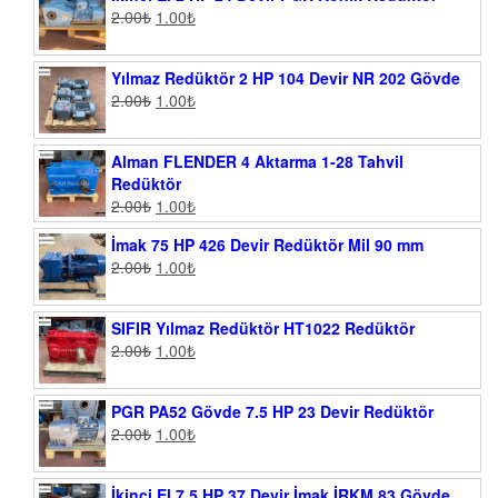
2.00
₺
1.00
₺
Yılmaz Redüktör 2 HP 104 Devir NR 202 Gövde
2.00
₺
1.00
₺
Alman FLENDER 4 Aktarma 1-28 Tahvil
Redüktör
2.00
₺
1.00
₺
İmak 75 HP 426 Devir Redüktör Mil 90 mm
2.00
₺
1.00
₺
SIFIR Yılmaz Redüktör HT1022 Redüktör
2.00
₺
1.00
₺
PGR PA52 Gövde 7.5 HP 23 Devir Redüktör
2.00
₺
1.00
₺
İkinci El 7.5 HP 37 Devir İmak İRKM 83 Gövde