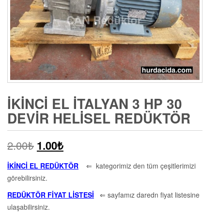
İKINCI EL İTALYAN 3 HP 30
DEVIR HELISEL REDÜKTÖR
2.00
₺
1.00
₺
İKİNCİ EL REDÜKTÖR
⇐ kategorimiz den tüm çeşitlerimizi
görebilirsiniz.
REDÜKTÖR FİYAT LİSTESİ
⇐ sayfamız daredn fiyat listesine
ulaşabilirsiniz.