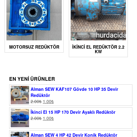
MOTORSUZ REDÜKTÖR
İKİNCİ EL REDÜKTÖR 2.2
KW
EN YENI ÜRÜNLER
Alman SEW KAF107 Gövde 10 HP 35 Devir
Redüktör
2.00
₺
1.00
₺
İkinci El 15 HP 170 Devir Ayaklı Redüktör
2.00
₺
1.00
₺
Alman SEW 4 HP 42 Devir Konik Redüktör