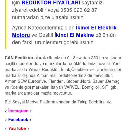
için
REDÜKTÖR FİYATLARI
sayfamızı
ziyaret edebilir veya 0535 023 62 87
numaradan bize ulaşabilirsiniz.
Ayrıca Kategorilerimiz olan
İkinci El Elektrik
Motoru
ve Çeşitli
İkinci El Makine
bölümün
den farklı ürünlerimizi görebilirsiniz.
CAN Redüktör
olarak sitemiz de 0.18 kw dan 250 hp ye kadar
çeşitli modeller de ve markalarda redüktörlerimiz mevcut. Yerli
markalar da Yılmaz Redüktör, İmak,Öztekfen ve Tahriksan gibi
markalar dışında Alman malı redüktörlerimiz de mevcuttur.
Alman SEW Eurodrive, Flender , Stöber ,Nord, Bauer ,Demag
ve Köenle gibi markalar. İtalyan VARVEL, Bonfiglioli, SITI gibi
markalarda stoklarımızda mevcuttur.
Bizi Sosyal Medya Platformlarından da Takip Edebilirsiniz.
<
İnstagram
>
<
Facebook
>
<
YouTube
>