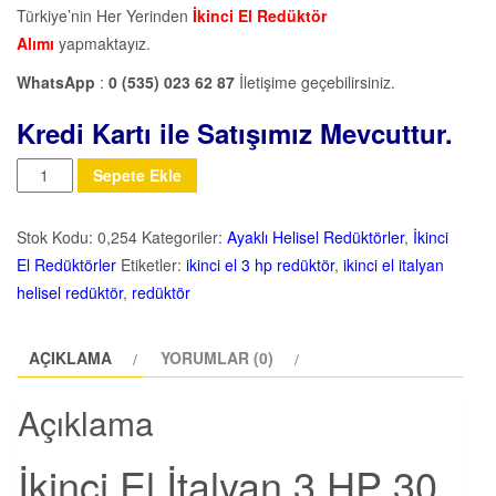
Türkiye’nin Her Yerinden
İkinci El Redüktör
Alımı
yapmaktayız.
WhatsApp
:
0 (535) 023 62 87
İletişime geçebilirsiniz.
Kredi Kartı ile Satışımız Mevcuttur.
Miktar
Sepete Ekle
Stok Kodu:
0,254
Kategoriler:
Ayaklı Helisel Redüktörler
,
İkinci
El Redüktörler
Etiketler:
ikinci el 3 hp redüktör
,
ikinci el italyan
helisel redüktör
,
redüktör
AÇIKLAMA
YORUMLAR (0)
Açıklama
İkinci El İtalyan 3 HP 30