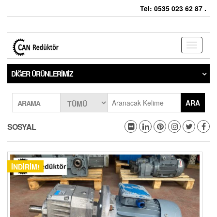
Tel: 0535 023 62 87 .
Toggle
navigati
DIĞER ÜRÜNLERIMIZ
ARA
ARAMA
SOSYAL
İNDIRIM!