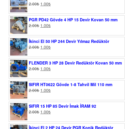
2.00
₺
1.00
₺
PGR PD42 Gövde 4 HP 15 Devir Kovan 50 mm
2.00
₺
1.00
₺
İkinci El 50 HP 244 Devir Yılmaz Redüktör
2.00
₺
1.00
₺
FLENDER 3 HP 28 Devir Redüktör Kovan 50 mm
2.00
₺
1.00
₺
SIFIR HT0622 Gövde 1-8 Tahvil Mil 110 mm
2.00
₺
1.00
₺
SIFIR 15 HP 85 Devir İmak İRAM 92
2.00
₺
1.00
₺
İkinci El 2 HP 24 Devir PGR Konik Redüktör