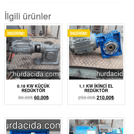
İlgili ürünler
İNDIRIM!
İNDIRIM!
0.18 KW KÜÇÜK
1,1 KW İKINCI EL
REDÜKTÖR
REDÜKTÖR
80.00
₺
60.00
₺
250.00
₺
210.00
₺