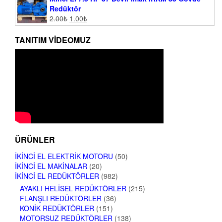
Redüktör
2.00
₺
1.00
₺
TANITIM VIDEOMUZ
ÜRÜNLER
İKINCI EL ELEKTRIK MOTORU
(50)
İKINCI EL MAKINALAR
(20)
İKINCI EL REDÜKTÖRLER
(982)
AYAKLI HELISEL REDÜKTÖRLER
(215)
FLANŞLI REDÜKTÖRLER
(36)
KONIK REDÜKTÖRLER
(151)
MOTORSUZ REDÜKTÖRLER
(138)