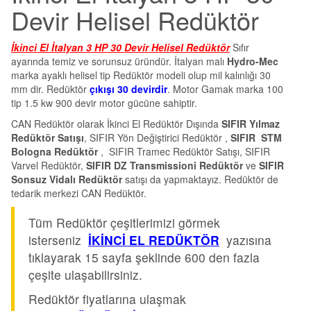
Devir Helisel Redüktör
İkinci El İtalyan 3 HP 30 Devir Helisel Redüktör
Sıfır
ayarında temiz ve sorunsuz üründür. İtalyan malı
Hydro-Mec
marka ayaklı helisel tip Redüktör modeli olup mil kalınlığı 30
mm dir. Redüktör
çıkışı 30 devirdir
. Motor Gamak marka 100
tip 1.5 kw 900 devir motor gücüne sahiptir.
CAN Redüktör olarak İkinci El Redüktör Dışında
SIFIR Yılmaz
Redüktör Satışı
, SIFIR Yön Değiştirici Redüktör ,
SIFIR STM
Bologna Redüktör
, SIFIR Tramec Redüktör Satışı, SIFIR
Varvel Redüktör,
SIFIR DZ Transmissioni Redüktör
ve
SIFIR
Sonsuz Vidalı Redüktör
satışı da yapmaktayız. Redüktör de
tedarik merkezi CAN Redüktör.
Tüm Redüktör çeşitlerimizi görmek
isterseniz
İKİNCİ EL REDÜKTÖR
yazısına
tıklayarak 15 sayfa şeklinde 600 den fazla
çeşite ulaşabilirsiniz.
Redüktör fiyatlarına ulaşmak