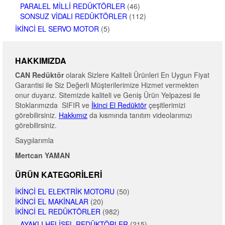
PARALEL MILLI REDÜKTÖRLER
(46)
SONSUZ VIDALI REDÜKTÖRLER
(112)
İKINCI EL SERVO MOTOR
(5)
HAKKIMIZDA
CAN Redüktör
olarak Sizlere Kaliteli Ürünleri En Uygun Fiyat
Garantisi ile Siz Değerli Müşterilerimize Hizmet vermekten
onur duyarız. Sitemizde kaliteli ve Geniş Ürün Yelpazesi ile
Stoklarımızda SIFIR ve
İkinci El Redüktör
çeşitlerimizi
görebilirsiniz.
Hakkımız
da kısmında tanıtım videolarımızı
görebilirsiniz.
Saygılarımla
Mertcan YAMAN
ÜRÜN KATEGORILERI
İKINCI EL ELEKTRIK MOTORU
(50)
İKINCI EL MAKINALAR
(20)
İKINCI EL REDÜKTÖRLER
(982)
AYAKLI HELISEL REDÜKTÖRLER
(215)