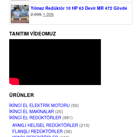
Yılmaz Redüktör 10 HP 63 Devir MR 472 Gövde
2.00
₺
1.00
₺
TANITIM VIDEOMUZ
ÜRÜNLER
İKINCI EL ELEKTRIK MOTORU
(50)
İKINCI EL MAKINALAR
(20)
İKINCI EL REDÜKTÖRLER
(981)
AYAKLI HELISEL REDÜKTÖRLER
(215)
FLANŞLI REDÜKTÖRLER
(36)