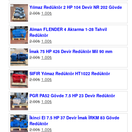
Yılmaz Redüktör 2 HP 104 Devir NR 202 Gövde
2.00
₺
1.00
₺
Alman FLENDER 4 Aktarma 1-28 Tahvil
Redüktör
2.00
₺
1.00
₺
İmak 75 HP 426 Devir Redüktör Mil 90 mm
2.00
₺
1.00
₺
SIFIR Yılmaz Redüktör HT1022 Redüktör
2.00
₺
1.00
₺
PGR PA52 Gövde 7.5 HP 23 Devir Redüktör
2.00
₺
1.00
₺
İkinci El 7.5 HP 37 Devir İmak İRKM 83 Gövde
Redüktör
2.00
₺
1.00
₺