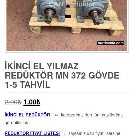
İKINCI EL YILMAZ
REDÜKTÖR MN 372 GÖVDE
1-5 TAHVIL
2.00
₺
1.00
₺
İKİNCİ EL REDÜKTÖR
⇐ kategorimiz den tüm çeşitlerimizi
görebilirsiniz.
REDÜKTÖR FİYAT LİSTESİ
⇐ sayfamız dan fiyat listesine