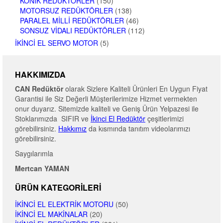
KONIK REDÜKTÖRLER
(150)
MOTORSUZ REDÜKTÖRLER
(138)
PARALEL MILLI REDÜKTÖRLER
(46)
SONSUZ VIDALI REDÜKTÖRLER
(112)
İKINCI EL SERVO MOTOR
(5)
HAKKIMIZDA
CAN Redüktör
olarak Sizlere Kaliteli Ürünleri En Uygun Fiyat
Garantisi ile Siz Değerli Müşterilerimize Hizmet vermekten
onur duyarız. Sitemizde kaliteli ve Geniş Ürün Yelpazesi ile
Stoklarımızda SIFIR ve
İkinci El Redüktör
çeşitlerimizi
görebilirsiniz.
Hakkımız
da kısmında tanıtım videolarımızı
görebilirsiniz.
Saygılarımla
Mertcan YAMAN
ÜRÜN KATEGORILERI
İKINCI EL ELEKTRIK MOTORU
(50)
İKINCI EL MAKINALAR
(20)