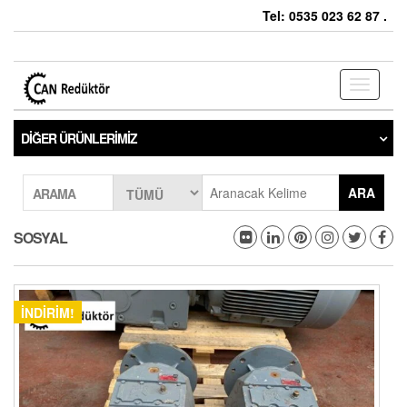
Tel: 0535 023 62 87 .
Toggle
navigati
DIĞER ÜRÜNLERIMIZ
ARA
ARAMA
SOSYAL
İNDIRIM!