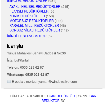
İKINCI EL REDÜKTÖRLER
(981)
AYAKLI HELISEL REDÜKTÖRLER
(215)
FLANŞLI REDÜKTÖRLER
(36)
KONIK REDÜKTÖRLER
(150)
MOTORSUZ REDÜKTÖRLER
(138)
PARALEL MILLI REDÜKTÖRLER
(46)
SONSUZ VIDALI REDÜKTÖRLER
(112)
İKINCI EL SERVO MOTOR
(5)
İLETIŞIM
Yunus Mahallesi Sanayi Caddesi No:36
İstanbul/Kartal
Telefon: 0535 023 62 87
Whatsaap: 0535 023 62 87
E posta : mertcanyaman@windowslive.com
TÜM HAKLARI SAKLIDIR
CAN REDÜKTÖR
|
YAPIM:
CAN
REDÜKTÖR
BY