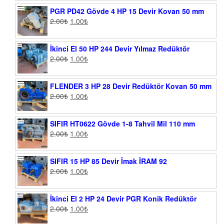
PGR PD42 Gövde 4 HP 15 Devir Kovan 50 mm
2.00
₺
1.00
₺
İkinci El 50 HP 244 Devir Yılmaz Redüktör
2.00
₺
1.00
₺
FLENDER 3 HP 28 Devir Redüktör Kovan 50 mm
2.00
₺
1.00
₺
SIFIR HT0622 Gövde 1-8 Tahvil Mil 110 mm
2.00
₺
1.00
₺
SIFIR 15 HP 85 Devir İmak İRAM 92
2.00
₺
1.00
₺
İkinci El 2 HP 24 Devir PGR Konik Redüktör
2.00
₺
1.00
₺