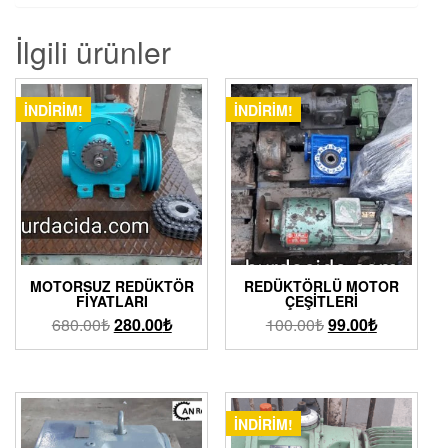
İlgili ürünler
İNDIRIM!
İNDIRIM!
MOTORSUZ REDÜKTÖR
REDÜKTÖRLÜ MOTOR
FIYATLARI
ÇEŞITLERI
680.00
₺
280.00
₺
100.00
₺
99.00
₺
İNDIRIM!