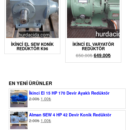
İKINCI EL SEW KONIK
İKINCI EL VARYATÖR
REDÜKTÖR K96
REDÜKTÖR
650.00
₺
649.00
₺
EN YENI ÜRÜNLER
İkinci El 15 HP 170 Devir Ayaklı Redüktör
2.00
₺
1.00
₺
Alman SEW 4 HP 42 Devir Konik Redüktör
2.00
₺
1.00
₺