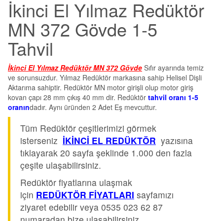
İkinci El Yılmaz Redüktör
MN 372 Gövde 1-5
Tahvil
İkinci El Yılmaz Redüktör MN 372 Gövde
Sıfır ayarında temiz
ve sorunsuzdur. Yılmaz Redüktör markasına sahip Helisel Dişli
Aktarıma sahiptir. Redüktör MN motor girişli olup motor giriş
kovan çapı 28 mm çıkış 40 mm dir. Redüktör
tahvil oranı 1-5
oranın
dadır. Aynı üründen 2 Adet Eş mevcuttur.
Tüm Redüktör çeşitlerimizi görmek
isterseniz
İKİNCİ EL REDÜKTÖR
yazısına
tıklayarak 20 sayfa şeklinde 1.000 den fazla
çeşite ulaşabilirsiniz.
Redüktör fiyatlarına ulaşmak
için
REDÜKTÖR FİYATLARI
sayfamızı
ziyaret edebilir veya 0535 023 62 87
numaradan bize ulaşabilirsiniz.