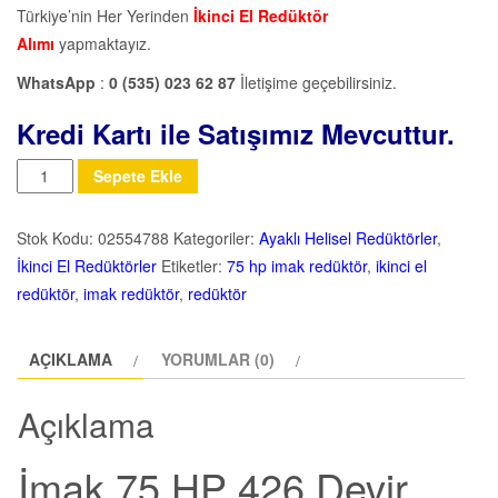
Türkiye’nin Her Yerinden
İkinci El Redüktör
Alımı
yapmaktayız.
WhatsApp
:
0 (535) 023 62 87
İletişime geçebilirsiniz.
Kredi Kartı ile Satışımız Mevcuttur.
Miktar
Sepete Ekle
Stok Kodu:
02554788
Kategoriler:
Ayaklı Helisel Redüktörler
,
İkinci El Redüktörler
Etiketler:
75 hp imak redüktör
,
ikinci el
redüktör
,
imak redüktör
,
redüktör
AÇIKLAMA
YORUMLAR (0)
Açıklama
İmak 75 HP 426 Devir