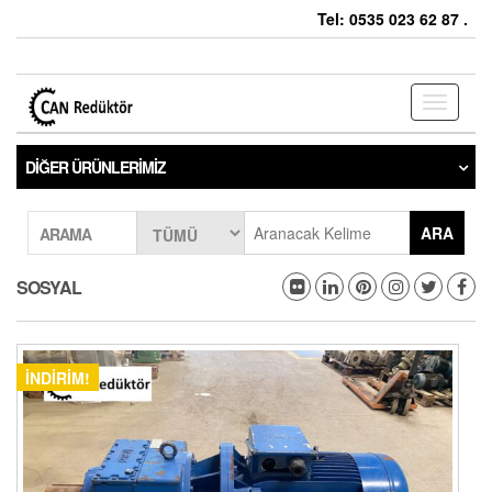
Tel: 0535 023 62 87 .
Toggle
navigati
DIĞER ÜRÜNLERIMIZ
ARA
ARAMA
SOSYAL
İNDIRIM!