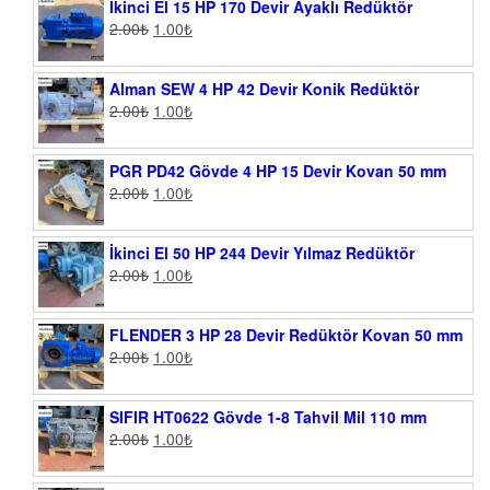
İkinci El 15 HP 170 Devir Ayaklı Redüktör
2.00
₺
1.00
₺
Alman SEW 4 HP 42 Devir Konik Redüktör
2.00
₺
1.00
₺
PGR PD42 Gövde 4 HP 15 Devir Kovan 50 mm
2.00
₺
1.00
₺
İkinci El 50 HP 244 Devir Yılmaz Redüktör
2.00
₺
1.00
₺
FLENDER 3 HP 28 Devir Redüktör Kovan 50 mm
2.00
₺
1.00
₺
SIFIR HT0622 Gövde 1-8 Tahvil Mil 110 mm
2.00
₺
1.00
₺