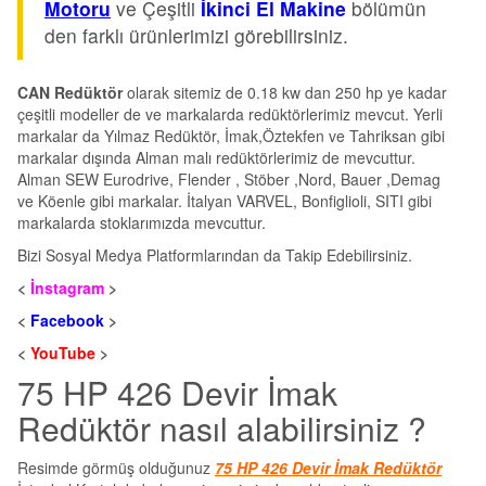
Motoru
ve Çeşitli
İkinci El Makine
bölümün
den farklı ürünlerimizi görebilirsiniz.
CAN Redüktör
olarak sitemiz de 0.18 kw dan 250 hp ye kadar
çeşitli modeller de ve markalarda redüktörlerimiz mevcut. Yerli
markalar da Yılmaz Redüktör, İmak,Öztekfen ve Tahriksan gibi
markalar dışında Alman malı redüktörlerimiz de mevcuttur.
Alman SEW Eurodrive, Flender , Stöber ,Nord, Bauer ,Demag
ve Köenle gibi markalar. İtalyan VARVEL, Bonfiglioli, SITI gibi
markalarda stoklarımızda mevcuttur.
Bizi Sosyal Medya Platformlarından da Takip Edebilirsiniz.
<
İnstagram
>
<
Facebook
>
<
YouTube
>
75 HP 426 Devir İmak
Redüktör nasıl alabilirsiniz ?
Resimde görmüş olduğunuz
75 HP 426 Devir İmak Redüktör