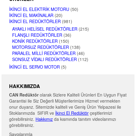
İKINCI EL ELEKTRIK MOTORU
(50)
İKINCI EL MAKINALAR
(20)
İKINCI EL REDÜKTÖRLER
(981)
AYAKLI HELISEL REDÜKTÖRLER
(215)
FLANŞLI REDÜKTÖRLER
(36)
KONIK REDÜKTÖRLER
(150)
MOTORSUZ REDÜKTÖRLER
(138)
PARALEL MILLI REDÜKTÖRLER
(46)
SONSUZ VIDALI REDÜKTÖRLER
(112)
İKINCI EL SERVO MOTOR
(5)
HAKKIMIZDA
CAN Redüktör
olarak Sizlere Kaliteli Ürünleri En Uygun Fiyat
Garantisi ile Siz Değerli Müşterilerimize Hizmet vermekten
onur duyarız. Sitemizde kaliteli ve Geniş Ürün Yelpazesi ile
Stoklarımızda SIFIR ve
İkinci El Redüktör
çeşitlerimizi
görebilirsiniz.
Hakkımız
da kısmında tanıtım videolarımızı
görebilirsiniz.
Saygılarımla