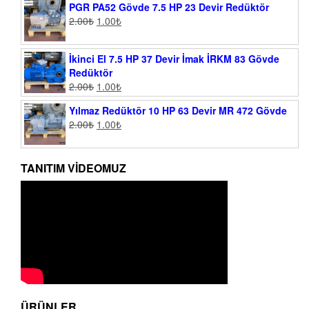
PGR PA52 Gövde 7.5 HP 23 Devir Redüktör
2.00
₺
1.00
₺
İkinci El 7.5 HP 37 Devir İmak İRKM 83 Gövde
Redüktör
2.00
₺
1.00
₺
Yılmaz Redüktör 10 HP 63 Devir MR 472 Gövde
2.00
₺
1.00
₺
TANITIM VIDEOMUZ
ÜRÜNLER