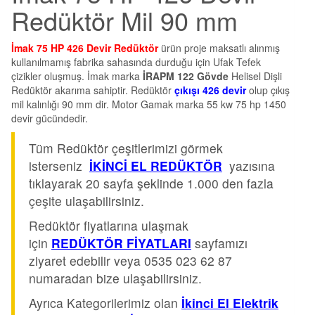
Redüktör Mil 90 mm
İmak 75 HP 426 Devir Redüktör
ürün proje maksatlı alınmış
kullanılmamış fabrika sahasında durduğu için Ufak Tefek
çizikler oluşmuş. İmak marka
İRAPM 122 Gövde
Helisel Dişli
Redüktör akarıma sahiptir. Redüktör
çıkışı 426 devir
olup çıkış
mil kalınlığı 90 mm dir. Motor Gamak marka 55 kw 75 hp 1450
devir gücündedir.
Tüm Redüktör çeşitlerimizi görmek
isterseniz
İKİNCİ EL REDÜKTÖR
yazısına
tıklayarak 20 sayfa şeklinde 1.000 den fazla
çeşite ulaşabilirsiniz.
Redüktör fiyatlarına ulaşmak
için
REDÜKTÖR FİYATLARI
sayfamızı
ziyaret edebilir veya 0535 023 62 87
numaradan bize ulaşabilirsiniz.
Ayrıca Kategorilerimiz olan
İkinci El Elektrik