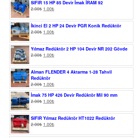
SIFIR 15 HP 85 Devir İmak İRAM 92
2.00
₺
1.00
₺
İkinci El 2 HP 24 Devir PGR Konik Redüktör
2.00
₺
1.00
₺
Yılmaz Redüktör 2 HP 104 Devir NR 202 Gövde
2.00
₺
1.00
₺
Alman FLENDER 4 Aktarma 1-28 Tahvil
Redüktör
2.00
₺
1.00
₺
İmak 75 HP 426 Devir Redüktör Mil 90 mm
2.00
₺
1.00
₺
SIFIR Yılmaz Redüktör HT1022 Redüktör
2.00
₺
1.00
₺