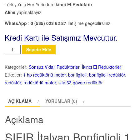
Türkiye’nin Her Yerinden
İkinci El Redüktör
Alımı
yapmaktayız.
WhatsApp
:
0 (535) 023 62 87
İletişime geçebilirsiniz.
Kredi Kartı ile Satışımız Mevcuttur.
Miktar
Sepete Ekle
Kategoriler:
Sonsuz Vidalı Redüktörler
,
İkinci El Redüktörler
Etiketler:
1 hp redüktörlü motor
,
bonfiglioli
,
bonfiglioli redüktör
,
redüktör
,
redüktörlü motor
,
sıfır 63 gövde redüktör
AÇIKLAMA
YORUMLAR (0)
Açıklama
SIFIR İtalyan Bonfiglioli 1