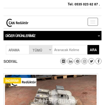
Tel: 0535 023 62 87 .
Toggle
navigati
DIĞER ÜRÜNLERIMIZ
ARA
ARAMA
SOSYAL
İNDIRIM!