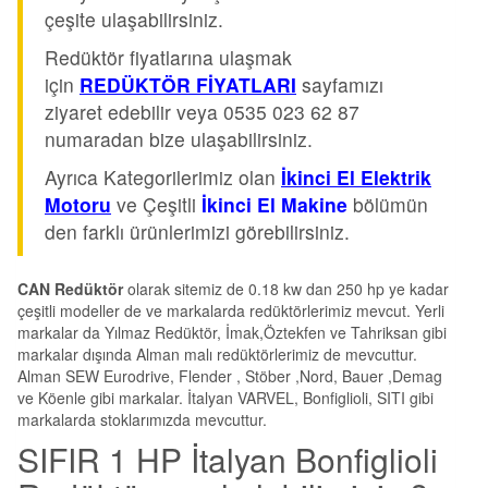
çeşite ulaşabilirsiniz.
Redüktör fiyatlarına ulaşmak
için
REDÜKTÖR FİYATLARI
sayfamızı
ziyaret edebilir veya 0535 023 62 87
numaradan bize ulaşabilirsiniz.
Ayrıca Kategorilerimiz olan
İkinci El Elektrik
Motoru
ve Çeşitli
İkinci El Makine
bölümün
den farklı ürünlerimizi görebilirsiniz.
CAN Redüktör
olarak sitemiz de 0.18 kw dan 250 hp ye kadar
çeşitli modeller de ve markalarda redüktörlerimiz mevcut. Yerli
markalar da Yılmaz Redüktör, İmak,Öztekfen ve Tahriksan gibi
markalar dışında Alman malı redüktörlerimiz de mevcuttur.
Alman SEW Eurodrive, Flender , Stöber ,Nord, Bauer ,Demag
ve Köenle gibi markalar. İtalyan VARVEL, Bonfiglioli, SITI gibi
markalarda stoklarımızda mevcuttur.
SIFIR 1 HP İtalyan Bonfiglioli