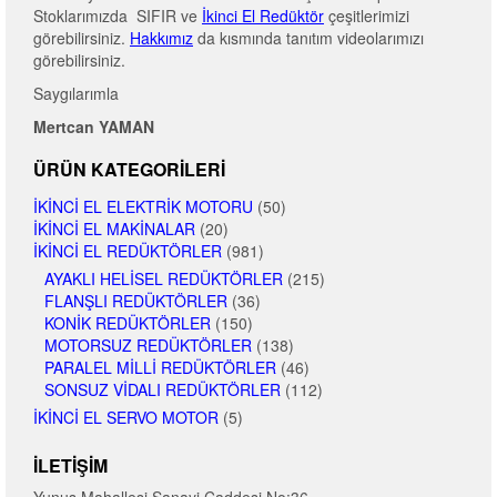
Stoklarımızda SIFIR ve
İkinci El Redüktör
çeşitlerimizi
görebilirsiniz.
Hakkımız
da kısmında tanıtım videolarımızı
görebilirsiniz.
Saygılarımla
Mertcan YAMAN
ÜRÜN KATEGORILERI
İKINCI EL ELEKTRIK MOTORU
(50)
İKINCI EL MAKINALAR
(20)
İKINCI EL REDÜKTÖRLER
(981)
AYAKLI HELISEL REDÜKTÖRLER
(215)
FLANŞLI REDÜKTÖRLER
(36)
KONIK REDÜKTÖRLER
(150)
MOTORSUZ REDÜKTÖRLER
(138)
PARALEL MILLI REDÜKTÖRLER
(46)
SONSUZ VIDALI REDÜKTÖRLER
(112)
İKINCI EL SERVO MOTOR
(5)
İLETIŞIM