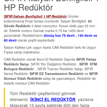
HP Redüktör
SIFIR İtalyan Bonfiglioli 1 HP Redüktör
Ürünler
kullanılmamış Proje fazlası ürünlerdir. İtalyan Bonfiglioli
63
Gövde Redüktör
3 Adet mevcuttur. Kovan delik çapı 25 mm
dir. Elektrik motoru Gamak marka 0.75 kw 1450 devir
gücündedir. Redüktörlerin
dönüş hızı 75 devir , 140 devir ve
60 devir
olarak çeşitli sayılardadır.
İtalyan Kaliteyi çok uygun fiyata CAN Redüktör farkı ile Uygun
Fiyata sahip olabilirsiniz.
CAN Redüktör olarak İkinci El Redüktör Dışında
SIFIR Yılmaz
Redüktör Satışı
, SIFIR Yön Değiştirici Redüktör ,
SIFIR STM
Bologna Redüktör
, SIFIR Tramec Redüktör Satışı, SIFIR
Varvel Redüktör,
SIFIR DZ Transmissioni Redüktör
ve
SIFIR
Sonsuz Vidalı Redüktör
satışı da yapmaktayız. Redüktör de
tedarik merkezi CAN Redüktör.
Tüm Redüktör çeşitlerimizi görmek
isterseniz
İKİNCİ EL REDÜKTÖR
yazısına
tıklayarak 15 sayfa şeklinde 600 den fazla