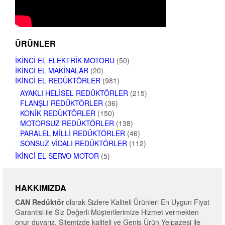
ÜRÜNLER
İKINCI EL ELEKTRIK MOTORU
(50)
İKINCI EL MAKINALAR
(20)
İKINCI EL REDÜKTÖRLER
(981)
AYAKLI HELISEL REDÜKTÖRLER
(215)
FLANŞLI REDÜKTÖRLER
(36)
KONIK REDÜKTÖRLER
(150)
MOTORSUZ REDÜKTÖRLER
(138)
PARALEL MILLI REDÜKTÖRLER
(46)
SONSUZ VIDALI REDÜKTÖRLER
(112)
İKINCI EL SERVO MOTOR
(5)
HAKKIMIZDA
CAN Redüktör
olarak Sizlere Kaliteli Ürünleri En Uygun Fiyat
Garantisi ile Siz Değerli Müşterilerimize Hizmet vermekten
onur duyarız. Sitemizde kaliteli ve Geniş Ürün Yelpazesi ile