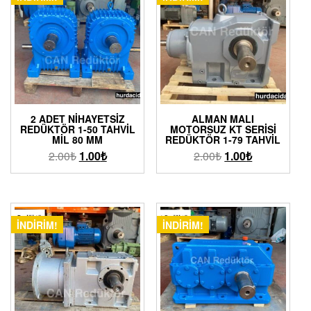
2 ADET NIHAYETSIZ
ALMAN MALI
REDÜKTÖR 1-50 TAHVIL
MOTORSUZ KT SERISI
MIL 80 MM
REDÜKTÖR 1-79 TAHVIL
2.00
₺
1.00
₺
2.00
₺
1.00
₺
İNDIRIM!
İNDIRIM!