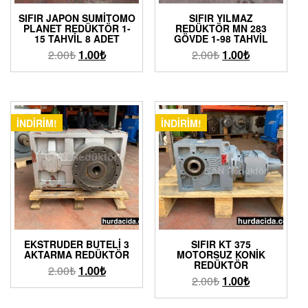
SIFIR JAPON SUMITOMO
SIFIR YILMAZ
PLANET REDÜKTÖR 1-
REDÜKTÖR MN 283
15 TAHVIL 8 ADET
GÖVDE 1-98 TAHVIL
2.00
₺
1.00
₺
2.00
₺
1.00
₺
İNDIRIM!
İNDIRIM!
EKSTRUDER BUTELI 3
SIFIR KT 375
AKTARMA REDÜKTÖR
MOTORSUZ KONIK
REDÜKTÖR
2.00
₺
1.00
₺
2.00
₺
1.00
₺