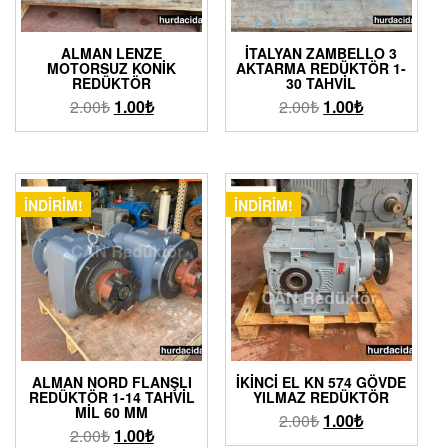
ALMAN LENZE
İTALYAN ZAMBELLO 3
MOTORSUZ KONIK
AKTARMA REDÜKTÖR 1-
REDÜKTÖR
30 TAHVIL
2.00
₺
1.00
₺
2.00
₺
1.00
₺
İNDIRIM!
İNDIRIM!
ALMAN NORD FLANŞLI
İKINCI EL KN 574 GÖVDE
REDÜKTÖR 1-14 TAHVIL
YILMAZ REDÜKTÖR
MIL 60 MM
2.00
₺
1.00
₺
2.00
₺
1.00
₺