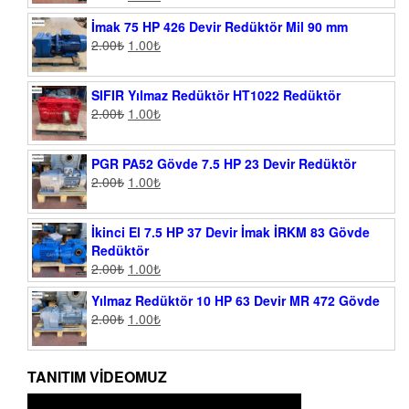
İmak 75 HP 426 Devir Redüktör Mil 90 mm
2.00
₺
1.00
₺
SIFIR Yılmaz Redüktör HT1022 Redüktör
2.00
₺
1.00
₺
PGR PA52 Gövde 7.5 HP 23 Devir Redüktör
2.00
₺
1.00
₺
İkinci El 7.5 HP 37 Devir İmak İRKM 83 Gövde
Redüktör
2.00
₺
1.00
₺
Yılmaz Redüktör 10 HP 63 Devir MR 472 Gövde
2.00
₺
1.00
₺
TANITIM VIDEOMUZ