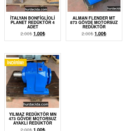
İTALYAN BONFIGLIOLI
ALMAN FLENDER MT
PLANET REDÜKTÖR 4
873 GÖVDE MOTORSUZ
ADET
REDÜKTÖR
2.00
₺
1.00
₺
2.00
₺
1.00
₺
İNDIRIM!
YILMAZ REDÜKTÖR MN
473 GÖVDE MOTORSUZ
AYAKLI REDÜKTÖR
2.00
₺
1.00
₺