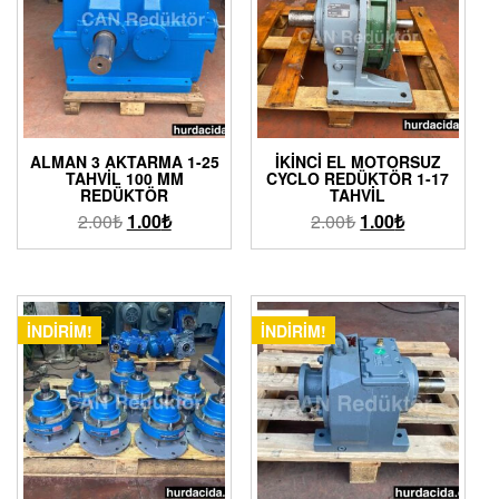
ALMAN 3 AKTARMA 1-25
İKINCI EL MOTORSUZ
TAHVIL 100 MM
CYCLO REDÜKTÖR 1-17
REDÜKTÖR
TAHVIL
2.00
₺
1.00
₺
2.00
₺
1.00
₺
İNDIRIM!
İNDIRIM!