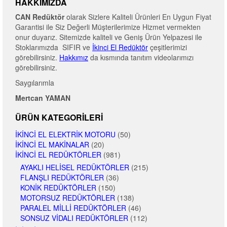
HAKKIMIZDA
CAN Redüktör
olarak Sizlere Kaliteli Ürünleri En Uygun Fiyat
Garantisi ile Siz Değerli Müşterilerimize Hizmet vermekten
onur duyarız. Sitemizde kaliteli ve Geniş Ürün Yelpazesi ile
Stoklarımızda SIFIR ve
İkinci El Redüktör
çeşitlerimizi
görebilirsiniz.
Hakkımız
da kısmında tanıtım videolarımızı
görebilirsiniz.
Saygılarımla
Mertcan YAMAN
ÜRÜN KATEGORILERI
İKINCI EL ELEKTRIK MOTORU
(50)
İKINCI EL MAKINALAR
(20)
İKINCI EL REDÜKTÖRLER
(981)
AYAKLI HELISEL REDÜKTÖRLER
(215)
FLANŞLI REDÜKTÖRLER
(36)
KONIK REDÜKTÖRLER
(150)
MOTORSUZ REDÜKTÖRLER
(138)
PARALEL MILLI REDÜKTÖRLER
(46)
SONSUZ VIDALI REDÜKTÖRLER
(112)