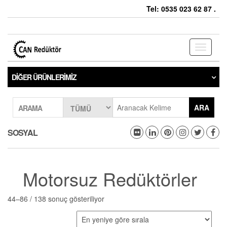
Tel: 0535 023 62 87 .
Toggle
navigati
DIĞER ÜRÜNLERIMIZ
ARA
ARAMA
SOSYAL
Motorsuz Redüktörler
44–86 / 138 sonuç gösteriliyor