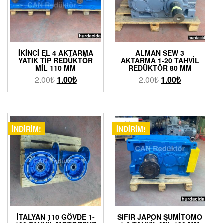
İKINCI EL 4 AKTARMA
ALMAN SEW 3
YATIK TIP REDÜKTÖR
AKTARMA 1-20 TAHVIL
MIL 110 MM
REDÜKTÖR 80 MM
2.00
₺
1.00
₺
2.00
₺
1.00
₺
İNDIRIM!
İNDIRIM!
İTALYAN 110 GÖVDE 1-
SIFIR JAPON SUMITOMO