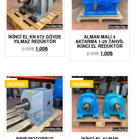
İKINCI EL KN 673 GÖVDE
ALMAN MALI 4
YILMAZ REDÜKTÖR
AKTARMA 1-20 TAHVIL
İKINCI EL REDÜKTÖR
2.00
₺
1.00
₺
2.00
₺
1.00
₺
İNDIRIM!
İNDIRIM!
SIFIR MOTORSUZ
İKINCI EL ALMAN