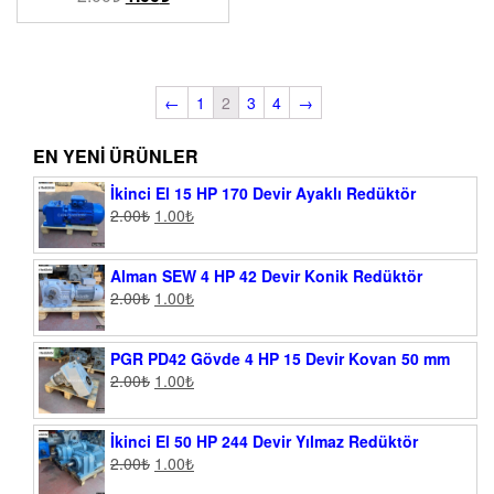
←
1
2
3
4
→
EN YENI ÜRÜNLER
İkinci El 15 HP 170 Devir Ayaklı Redüktör
2.00
₺
1.00
₺
Alman SEW 4 HP 42 Devir Konik Redüktör
2.00
₺
1.00
₺
PGR PD42 Gövde 4 HP 15 Devir Kovan 50 mm
2.00
₺
1.00
₺
İkinci El 50 HP 244 Devir Yılmaz Redüktör
2.00
₺
1.00
₺