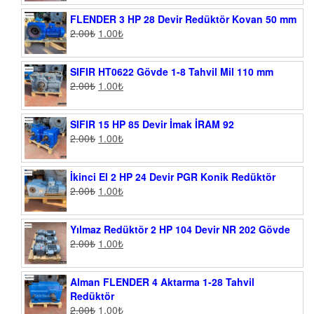
FLENDER 3 HP 28 Devir Redüktör Kovan 50 mm
2.00
₺
1.00
₺
SIFIR HT0622 Gövde 1-8 Tahvil Mil 110 mm
2.00
₺
1.00
₺
SIFIR 15 HP 85 Devir İmak İRAM 92
2.00
₺
1.00
₺
İkinci El 2 HP 24 Devir PGR Konik Redüktör
2.00
₺
1.00
₺
Yılmaz Redüktör 2 HP 104 Devir NR 202 Gövde
2.00
₺
1.00
₺
Alman FLENDER 4 Aktarma 1-28 Tahvil
Redüktör
2.00
₺
1.00
₺