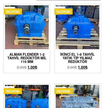
İNDIRIM!
İNDIRIM!
ALMAN FLENDER 1-2
İKINCI EL 1-6 TAHVIL
TAHVIL REDÜKTÖR MIL
YATIK TIP YILMAZ
110 MM
REDÜKTÖR
2.00
₺
1.00
₺
2.00
₺
1.00
₺
İNDIRIM!
İNDIRIM!