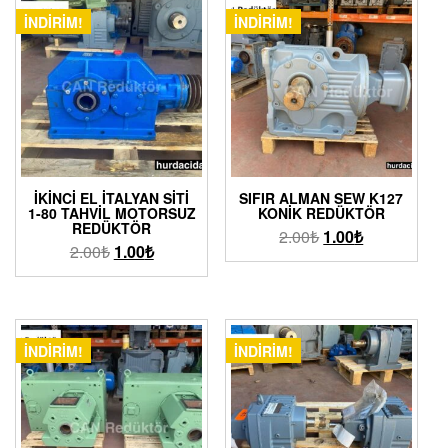
İNDIRIM!
İNDIRIM!
İKINCI EL İTALYAN SİTİ
SIFIR ALMAN SEW K127
1-80 TAHVIL MOTORSUZ
KONIK REDÜKTÖR
REDÜKTÖR
2.00
₺
1.00
₺
2.00
₺
1.00
₺
İNDIRIM!
İNDIRIM!