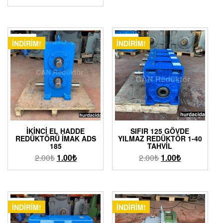
İNDIRIM!
İNDIRIM!
İKINCI EL HADDE
SIFIR 125 GÖVDE
REDÜKTÖRÜ İMAK ADS
YILMAZ REDÜKTÖR 1-40
185
TAHVIL
2.00
₺
1.00
₺
2.00
₺
1.00
₺
İNDIRIM!
İNDIRIM!