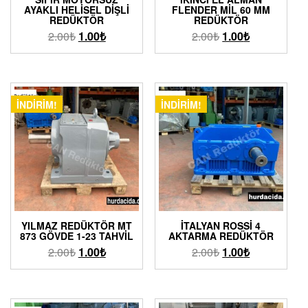
AYAKLI HELISEL DIŞLI
FLENDER MIL 60 MM
REDÜKTÖR
REDÜKTÖR
2.00
₺
1.00
₺
2.00
₺
1.00
₺
İNDIRIM!
İNDIRIM!
YILMAZ REDÜKTÖR MT
İTALYAN ROSSI 4
873 GÖVDE 1-23 TAHVIL
AKTARMA REDÜKTÖR
2.00
₺
1.00
₺
2.00
₺
1.00
₺