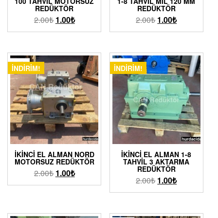
100 TAHVIL MOTORSUZ
1-8 TAHVIL MIL 120 MM
REDÜKTÖR
REDÜKTÖR
2.00
₺
1.00
₺
2.00
₺
1.00
₺
İNDIRIM!
İNDIRIM!
İKINCI EL ALMAN NORD
İKINCI EL ALMAN 1-8
MOTORSUZ REDÜKTÖR
TAHVIL 3 AKTARMA
REDÜKTÖR
2.00
₺
1.00
₺
2.00
₺
1.00
₺