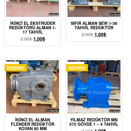
İKINCI EL EKSTRUDER
SIFIR ALMAN SEW 1-36
REDÜKTÖRÜ ALMAN 1-
TAHVIL REDÜKTÖR
17 TAHVIL
2.00
₺
1.00
₺
2.00
₺
1.00
₺
İNDIRIM!
İNDIRIM!
İKINCI EL ALMAN
YILMAZ REDÜKTÖR MN
FLENDER REDÜKTÖR
572 GÖVDE 1 – 4 TAHVIL
KOVAN 80 MM
2.00
₺
1.00
₺