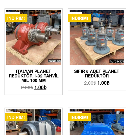
İNDIRIM!
İNDIRIM!
İTALYAN PLANET
SIFIR 6 ADET PLANET
REDÜKTÖR 1-32 TAHVIL
REDÜKTÖR
MIL 100 MM
2.00
₺
1.00
₺
2.00
₺
1.00
₺
İNDIRIM!
İNDIRIM!