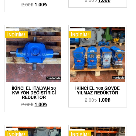
2.00
₺
1.00
₺
İNDIRIM!
İNDIRIM!
İKINCI EL İTALYAN 30
İKINCI EL 100 GÖVDE
KW YÖN DEĞIŞTIRICI
YILMAZ REDÜKTÖR
REDÜKTÖR
2.00
₺
1.00
₺
2.00
₺
1.00
₺
İNDIRIM!
İNDIRIM!