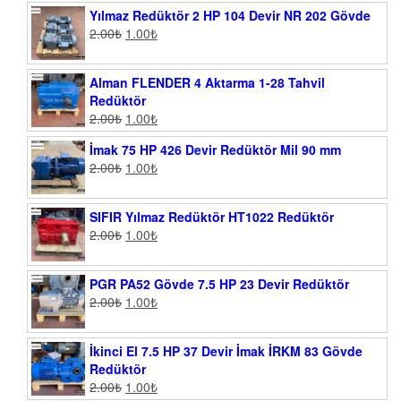
Yılmaz Redüktör 2 HP 104 Devir NR 202 Gövde
2.00
₺
1.00
₺
Alman FLENDER 4 Aktarma 1-28 Tahvil
Redüktör
2.00
₺
1.00
₺
İmak 75 HP 426 Devir Redüktör Mil 90 mm
2.00
₺
1.00
₺
SIFIR Yılmaz Redüktör HT1022 Redüktör
2.00
₺
1.00
₺
PGR PA52 Gövde 7.5 HP 23 Devir Redüktör
2.00
₺
1.00
₺
İkinci El 7.5 HP 37 Devir İmak İRKM 83 Gövde
Redüktör
2.00
₺
1.00
₺