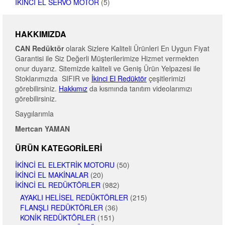
İKINCI EL SERVO MOTOR
(5)
HAKKIMIZDA
CAN Redüktör
olarak Sizlere Kaliteli Ürünleri En Uygun Fiyat
Garantisi ile Siz Değerli Müşterilerimize Hizmet vermekten
onur duyarız. Sitemizde kaliteli ve Geniş Ürün Yelpazesi ile
Stoklarımızda SIFIR ve
İkinci El Redüktör
çeşitlerimizi
görebilirsiniz.
Hakkımız
da kısmında tanıtım videolarımızı
görebilirsiniz.
Saygılarımla
Mertcan YAMAN
ÜRÜN KATEGORILERI
İKINCI EL ELEKTRIK MOTORU
(50)
İKINCI EL MAKINALAR
(20)
İKINCI EL REDÜKTÖRLER
(982)
AYAKLI HELISEL REDÜKTÖRLER
(215)
FLANŞLI REDÜKTÖRLER
(36)
KONIK REDÜKTÖRLER
(151)