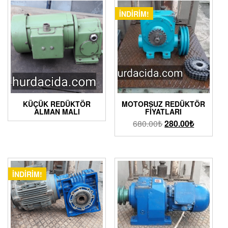
İNDIRIM!
KÜÇÜK REDÜKTÖR
MOTORSUZ REDÜKTÖR
ALMAN MALI
FIYATLARI
680.00
₺
280.00
₺
İNDIRIM!