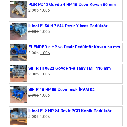
PGR PD42 Gövde 4 HP 15 Devir Kovan 50 mm
2.00
₺
1.00
₺
İkinci El 50 HP 244 Devir Yılmaz Redüktör
2.00
₺
1.00
₺
FLENDER 3 HP 28 Devir Redüktör Kovan 50 mm
2.00
₺
1.00
₺
SIFIR HT0622 Gövde 1-8 Tahvil Mil 110 mm
2.00
₺
1.00
₺
SIFIR 15 HP 85 Devir İmak İRAM 92
2.00
₺
1.00
₺
İkinci El 2 HP 24 Devir PGR Konik Redüktör
2.00
₺
1.00
₺