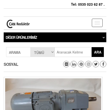
Tel: 0535 023 62 87 .
Toggle
navigati
DIĞER ÜRÜNLERIMIZ
ARA
ARAMA
SOSYAL