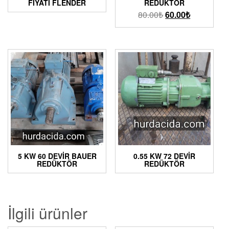
FIYATI FLENDER
REDÜKTÖR
80.00
₺
60.00
₺
5 KW 60 DEVIR BAUER
0.55 KW 72 DEVIR
REDÜKTÖR
REDÜKTÖR
İlgili ürünler