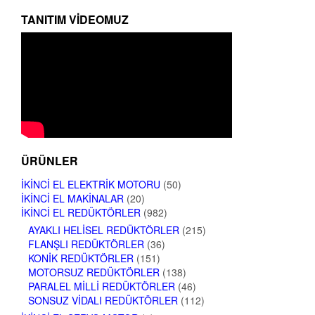
TANITIM VIDEOMUZ
ÜRÜNLER
İKINCI EL ELEKTRIK MOTORU
(50)
İKINCI EL MAKINALAR
(20)
İKINCI EL REDÜKTÖRLER
(982)
AYAKLI HELISEL REDÜKTÖRLER
(215)
FLANŞLI REDÜKTÖRLER
(36)
KONIK REDÜKTÖRLER
(151)
MOTORSUZ REDÜKTÖRLER
(138)
PARALEL MILLI REDÜKTÖRLER
(46)
SONSUZ VIDALI REDÜKTÖRLER
(112)