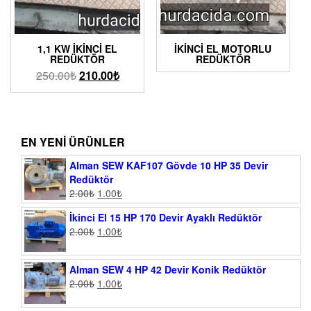
1,1 KW İKINCI EL
İKINCI EL MOTORLU
REDÜKTÖR
REDÜKTÖR
250.00
₺
210.00
₺
EN YENI ÜRÜNLER
Alman SEW KAF107 Gövde 10 HP 35 Devir
Redüktör
2.00
₺
1.00
₺
İkinci El 15 HP 170 Devir Ayaklı Redüktör
2.00
₺
1.00
₺
Alman SEW 4 HP 42 Devir Konik Redüktör
2.00
₺
1.00
₺