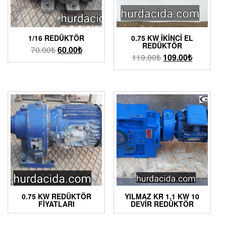
1/16 REDÜKTÖR
0.75 KW İKINCI EL
REDÜKTÖR
70.00
₺
60.00
₺
119.00
₺
109.00
₺
0.75 KW REDÜKTÖR
YILMAZ KR 1.1 KW 10
FIYATLARI
DEVIR REDÜKTÖR