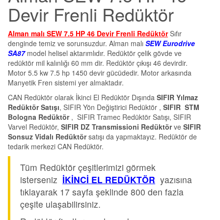
Devir Frenli Redüktör
Alman malı SEW 7.5 HP 46 Devir Frenli Redüktör
Sıfır
denginde temiz ve sorunsuzdur. Alman malı
SEW Eurodrive
SA87
model helisel aktarımlıdır. Redüktör çelik gövde ve
redüktör mil kalınlığı 60 mm dir. Redüktör çıkışı 46 devirdir.
Motor 5.5 kw 7.5 hp 1450 devir gücüdedir. Motor arkasında
Manyetik Fren sistemi yer almaktadır.
CAN Redüktör olarak İkinci El Redüktör Dışında
SIFIR Yılmaz
Redüktör Satışı
, SIFIR Yön Değiştirici Redüktör ,
SIFIR STM
Bologna Redüktör
, SIFIR Tramec Redüktör Satışı, SIFIR
Varvel Redüktör,
SIFIR DZ Transmissioni Redüktör
ve
SIFIR
Sonsuz Vidalı Redüktör
satışı da yapmaktayız. Redüktör de
tedarik merkezi CAN Redüktör.
Tüm Redüktör çeşitlerimizi görmek
isterseniz
İKİNCİ EL REDÜKTÖR
yazısına
tıklayarak 17 sayfa şeklinde 800 den fazla
çeşite ulaşabilirsiniz.