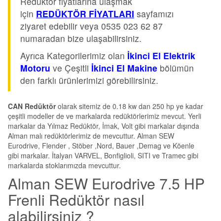
Redüktör fiyatlarına ulaşmak
için
REDÜKTÖR FİYATLARI
sayfamızı
ziyaret edebilir veya 0535 023 62 87
numaradan bize ulaşabilirsiniz.
Ayrıca Kategorilerimiz olan
İkinci El Elektrik
Motoru
ve Çeşitli
İkinci El Makine
bölümün
den farklı ürünlerimizi görebilirsiniz.
CAN Redüktör
olarak sitemiz de 0.18 kw dan 250 hp ye kadar
çeşitli modeller de ve markalarda redüktörlerimiz mevcut. Yerli
markalar da Yılmaz Redüktör, İmak, Volt gibi markalar dışında
Alman malı redüktörlerimiz de mevcuttur. Alman SEW
Eurodrive, Flender , Stöber ,Nord, Bauer ,Demag ve Köenle
gibi markalar. İtalyan VARVEL, Bonfiglioli, SITI ve Tramec gibi
markalarda stoklarımızda mevcuttur.
Alman SEW Eurodrive 7.5 HP
Frenli Redüktör nasıl
alabilirsiniz ?