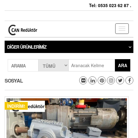
Tel: 0535 023 62 87 .
Toggle
navigati
DIĞER ÜRÜNLERIMIZ
ARA
ARAMA
SOSYAL
İNDIRIM!