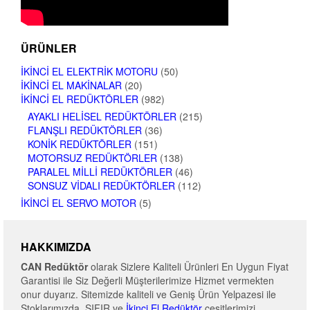
ÜRÜNLER
İKINCI EL ELEKTRIK MOTORU
(50)
İKINCI EL MAKINALAR
(20)
İKINCI EL REDÜKTÖRLER
(982)
AYAKLI HELISEL REDÜKTÖRLER
(215)
FLANŞLI REDÜKTÖRLER
(36)
KONIK REDÜKTÖRLER
(151)
MOTORSUZ REDÜKTÖRLER
(138)
PARALEL MILLI REDÜKTÖRLER
(46)
SONSUZ VIDALI REDÜKTÖRLER
(112)
İKINCI EL SERVO MOTOR
(5)
HAKKIMIZDA
CAN Redüktör
olarak Sizlere Kaliteli Ürünleri En Uygun Fiyat
Garantisi ile Siz Değerli Müşterilerimize Hizmet vermekten
onur duyarız. Sitemizde kaliteli ve Geniş Ürün Yelpazesi ile
Stoklarımızda SIFIR ve
İkinci El Redüktör
çeşitlerimizi