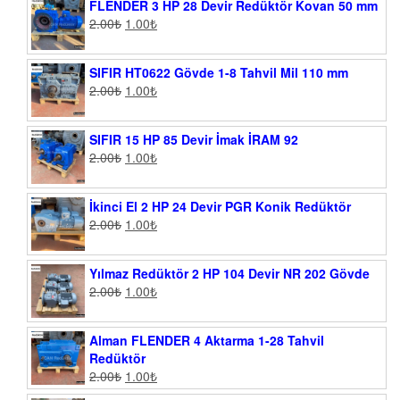
FLENDER 3 HP 28 Devir Redüktör Kovan 50 mm
2.00
₺
1.00
₺
SIFIR HT0622 Gövde 1-8 Tahvil Mil 110 mm
2.00
₺
1.00
₺
SIFIR 15 HP 85 Devir İmak İRAM 92
2.00
₺
1.00
₺
İkinci El 2 HP 24 Devir PGR Konik Redüktör
2.00
₺
1.00
₺
Yılmaz Redüktör 2 HP 104 Devir NR 202 Gövde
2.00
₺
1.00
₺
Alman FLENDER 4 Aktarma 1-28 Tahvil
Redüktör
2.00
₺
1.00
₺