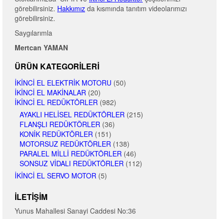
görebilirsiniz.
Hakkımız
da kısmında tanıtım videolarımızı
görebilirsiniz.
Saygılarımla
Mertcan YAMAN
ÜRÜN KATEGORILERI
İKINCI EL ELEKTRIK MOTORU
(50)
İKINCI EL MAKINALAR
(20)
İKINCI EL REDÜKTÖRLER
(982)
AYAKLI HELISEL REDÜKTÖRLER
(215)
FLANŞLI REDÜKTÖRLER
(36)
KONIK REDÜKTÖRLER
(151)
MOTORSUZ REDÜKTÖRLER
(138)
PARALEL MILLI REDÜKTÖRLER
(46)
SONSUZ VIDALI REDÜKTÖRLER
(112)
İKINCI EL SERVO MOTOR
(5)
İLETIŞIM
Yunus Mahallesi Sanayi Caddesi No:36