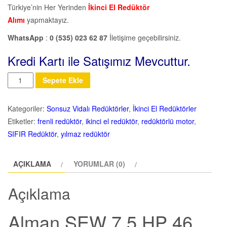
Türkiye’nin Her Yerinden
İkinci El Redüktör
Alımı
yapmaktayız.
WhatsApp
:
0 (535) 023 62 87
İletişime geçebilirsiniz.
Kredi Kartı ile Satışımız Mevcuttur.
Miktar
Sepete Ekle
Kategoriler:
Sonsuz Vidalı Redüktörler
,
İkinci El Redüktörler
Etiketler:
frenli redüktör
,
ikinci el redüktör
,
redüktörlü motor
,
SIFIR Redüktör
,
yılmaz redüktör
AÇIKLAMA
YORUMLAR (0)
Açıklama
Alman SEW 7.5 HP 46