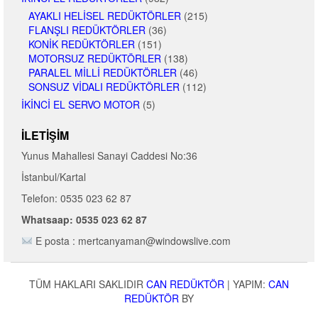
AYAKLI HELISEL REDÜKTÖRLER
(215)
FLANŞLI REDÜKTÖRLER
(36)
KONIK REDÜKTÖRLER
(151)
MOTORSUZ REDÜKTÖRLER
(138)
PARALEL MILLI REDÜKTÖRLER
(46)
SONSUZ VIDALI REDÜKTÖRLER
(112)
İKINCI EL SERVO MOTOR
(5)
İLETIŞIM
Yunus Mahallesi Sanayi Caddesi No:36
İstanbul/Kartal
Telefon: 0535 023 62 87
Whatsaap: 0535 023 62 87
E posta : mertcanyaman@windowslive.com
TÜM HAKLARI SAKLIDIR
CAN REDÜKTÖR
|
YAPIM:
CAN
REDÜKTÖR
BY