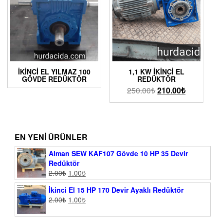
İKINCI EL YILMAZ 100
1,1 KW İKINCI EL
GÖVDE REDÜKTÖR
REDÜKTÖR
250.00
₺
210.00
₺
EN YENI ÜRÜNLER
Alman SEW KAF107 Gövde 10 HP 35 Devir
Redüktör
2.00
₺
1.00
₺
İkinci El 15 HP 170 Devir Ayaklı Redüktör
2.00
₺
1.00
₺