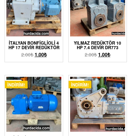
İTALYAN BONFIGLIOLI 4
YILMAZ REDÜKTÖR 10
HP 17 DEVIR REDÜKTÖR
HP 7.4 DEVIR DR773
2.00
₺
1.00
₺
2.00
₺
1.00
₺
İNDIRIM!
İNDIRIM!