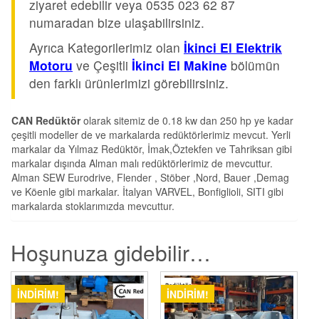
ziyaret edebilir veya 0535 023 62 87
numaradan bize ulaşabilirsiniz.
Ayrıca Kategorilerimiz olan
İkinci El Elektrik
Motoru
ve Çeşitli
İkinci El Makine
bölümün
den farklı ürünlerimizi görebilirsiniz.
CAN Redüktör
olarak sitemiz de 0.18 kw dan 250 hp ye kadar
çeşitli modeller de ve markalarda redüktörlerimiz mevcut. Yerli
markalar da Yılmaz Redüktör, İmak,Öztekfen ve Tahriksan gibi
markalar dışında Alman malı redüktörlerimiz de mevcuttur.
Alman SEW Eurodrive, Flender , Stöber ,Nord, Bauer ,Demag
ve Köenle gibi markalar. İtalyan VARVEL, Bonfiglioli, SITI gibi
markalarda stoklarımızda mevcuttur.
Hoşunuza gidebilir…
İNDIRIM!
İNDIRIM!