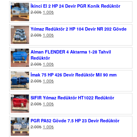
İkinci El 2 HP 24 Devir PGR Konik Redüktör
2.00
₺
1.00
₺
Yılmaz Redüktör 2 HP 104 Devir NR 202 Gövde
2.00
₺
1.00
₺
Alman FLENDER 4 Aktarma 1-28 Tahvil
Redüktör
2.00
₺
1.00
₺
İmak 75 HP 426 Devir Redüktör Mil 90 mm
2.00
₺
1.00
₺
SIFIR Yılmaz Redüktör HT1022 Redüktör
2.00
₺
1.00
₺
PGR PA52 Gövde 7.5 HP 23 Devir Redüktör
2.00
₺
1.00
₺