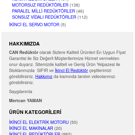
MOTORSUZ REDÜKTÖRLER
(138)
PARALEL MILLI REDÜKTÖRLER
(46)
SONSUZ VIDALI REDÜKTÖRLER
(112)
İKINCI EL SERVO MOTOR
(5)
HAKKIMIZDA
CAN Redüktör
olarak Sizlere Kaliteli Ürünleri En Uygun Fiyat
Garantisi ile Siz Değerli Müşterilerimize Hizmet vermekten
onur duyarız. Sitemizde kaliteli ve Geniş Ürün Yelpazesi ile
Stoklarımızda SIFIR ve
İkinci El Redüktör
çeşitlerimizi
görebilirsiniz.
Hakkımız
da kısmında tanıtım videolarımızı
görebilirsiniz.
Saygılarımla
Mertcan YAMAN
ÜRÜN KATEGORILERI
İKINCI EL ELEKTRIK MOTORU
(50)
İKINCI EL MAKINALAR
(20)
İKINCI EL REDÜKTÖRLER
(982)