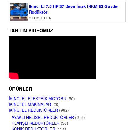
İkinci El 7.5 HP 37 Devir İmak İRKM 83 Gövde
Redüktör
2.00
₺
1.00
₺
TANITIM VIDEOMUZ
ÜRÜNLER
İKINCI EL ELEKTRIK MOTORU
(50)
İKINCI EL MAKINALAR
(20)
İKINCI EL REDÜKTÖRLER
(982)
AYAKLI HELISEL REDÜKTÖRLER
(215)
FLANŞLI REDÜKTÖRLER
(36)
KONIK REDÜKTÖRLER
(151)