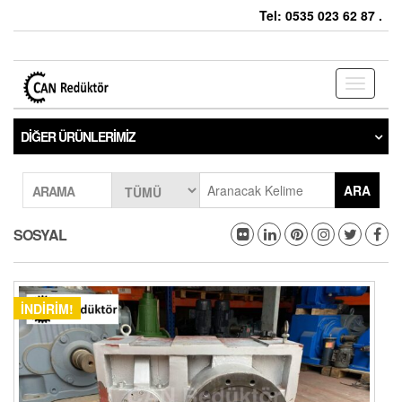
Tel: 0535 023 62 87 .
Toggle
navigati
DIĞER ÜRÜNLERIMIZ
ARA
ARAMA
SOSYAL
İNDIRIM!