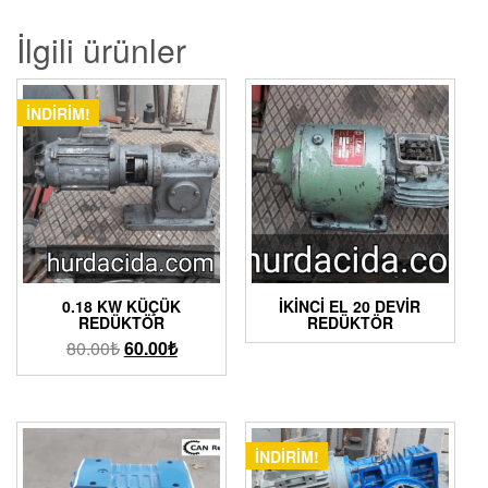
İlgili ürünler
İNDIRIM!
0.18 KW KÜÇÜK
İKINCI EL 20 DEVIR
REDÜKTÖR
REDÜKTÖR
80.00
₺
60.00
₺
İNDIRIM!