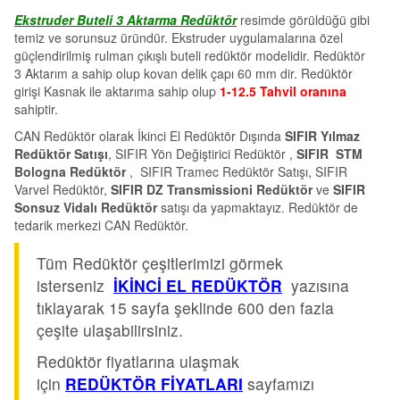
Ekstruder Buteli 3 Aktarma Redüktör
resimde görüldüğü gibi
temiz ve sorunsuz üründür. Ekstruder uygulamalarına özel
güçlendirilmiş rulman çıkışlı buteli redüktör modelidir. Redüktör
3 Aktarım a sahip olup kovan delik çapı 60 mm dir. Redüktör
girişi Kasnak ile aktarıma sahip olup
1-12.5 Tahvil oranına
sahiptir.
CAN Redüktör olarak İkinci El Redüktör Dışında
SIFIR Yılmaz
Redüktör Satışı
, SIFIR Yön Değiştirici Redüktör ,
SIFIR STM
Bologna Redüktör
, SIFIR Tramec Redüktör Satışı, SIFIR
Varvel Redüktör,
SIFIR DZ Transmissioni Redüktör
ve
SIFIR
Sonsuz Vidalı Redüktör
satışı da yapmaktayız. Redüktör de
tedarik merkezi CAN Redüktör.
Tüm Redüktör çeşitlerimizi görmek
isterseniz
İKİNCİ EL REDÜKTÖR
yazısına
tıklayarak 15 sayfa şeklinde 600 den fazla
çeşite ulaşabilirsiniz.
Redüktör fiyatlarına ulaşmak
için
REDÜKTÖR FİYATLARI
sayfamızı