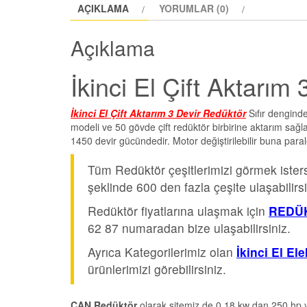
AÇIKLAMA
YORUMLAR (0)
Açıklama
İkinci El Çift Aktarım
İkinci El Çift Aktarım 3 Devir Redüktör
Sıfır dengind
modeli ve 50 gövde çift redüktör birbirine aktarım sağ
1450 devir gücündedir. Motor değiştirilebilir buna parale
Tüm Redüktör çeşitlerimizi görmek iste
şeklinde 600 den fazla çeşite ulaşabilirsi
Redüktör fiyatlarına ulaşmak için
REDÜK
62 87 numaradan bize ulaşabilirsiniz.
Ayrıca Kategorilerimiz olan
İkinci El El
ürünlerimizi görebilirsiniz.
CAN Redüktör
olarak sitemiz de 0.18 kw dan 250 hp y