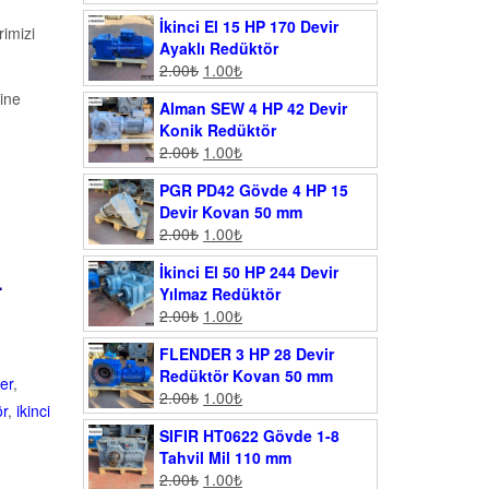
İkinci El 15 HP 170 Devir
imizi
Ayaklı Redüktör
2.00
₺
1.00
₺
ine
Alman SEW 4 HP 42 Devir
Konik Redüktör
2.00
₺
1.00
₺
PGR PD42 Gövde 4 HP 15
Devir Kovan 50 mm
2.00
₺
1.00
₺
r.
İkinci El 50 HP 244 Devir
Yılmaz Redüktör
2.00
₺
1.00
₺
FLENDER 3 HP 28 Devir
Redüktör Kovan 50 mm
er
,
2.00
₺
1.00
₺
ör
,
ikinci
SIFIR HT0622 Gövde 1-8
Tahvil Mil 110 mm
2.00
₺
1.00
₺