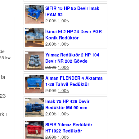
SIFIR 15 HP 85 Devir İmak
İRAM 92
2.00
₺
1.00
₺
İkinci El 2 HP 24 Devir PGR
Konik Redüktör
2.00
₺
1.00
₺
vde
Yılmaz Redüktör 2 HP 104
.55 kw
Devir NR 202 Gövde
2.00
₺
1.00
₺
yfa
Alman FLENDER 4 Aktarma
1-28 Tahvil Redüktör
2.00
₺
1.00
₺
023
İmak 75 HP 426 Devir
Redüktör Mil 90 mm
klı
2.00
₺
1.00
₺
SIFIR Yılmaz Redüktör
HT1022 Redüktör
2.00
₺
1.00
₺