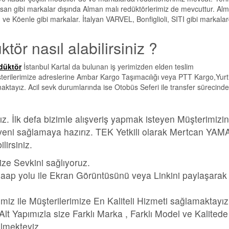
san gibi markalar dışında Alman malı redüktörlerimiz de mevcuttur. Al
e Köenle gibi markalar. İtalyan VARVEL, Bonfiglioli, SITI gibi markala
tör nasıl alabilirsiniz ?
edüktör
İstanbul Kartal da bulunan iş yerimizden elden teslim
müşterilerimize adreslerine Ambar Kargo Taşımacılığı veya PTT Kargo,Yurti
maktayız. Acil sevk durumlarında ise Otobüs Seferi ile transfer sürecinde
z. İlk defa bizimle alışveriş yapmak isteyen Müşterimizi
 güveni sağlamaya hazırız. TEK Yetkili olarak Mertcan YA
irsiniz.
ize Sevkini sağlıyoruz.
aap yolu ile Ekran Görüntüsünü veya Linkini paylaşarak
imiz ile Müşterilerimize En Kaliteli Hizmeti sağlamaktayız
 Yapımızla size Farklı Marka , Farklı Model ve Kalitede
bilmekteyiz.