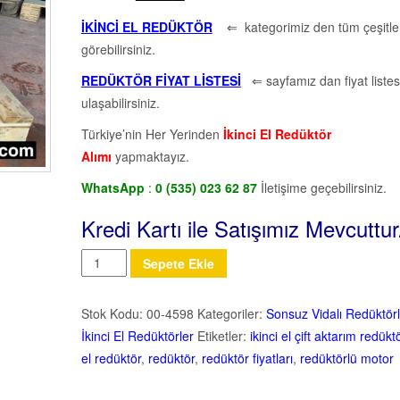
İKİNCİ EL REDÜKTÖR
⇐ kategorimiz den tüm çeşitler
görebilirsiniz.
REDÜKTÖR FİYAT LİSTESİ
⇐ sayfamız dan fiyat listes
ulaşabilirsiniz.
Türkiye’nin Her Yerinden
İkinci El Redüktör
Alımı
yapmaktayız.
WhatsApp
:
0 (535) 023 62 87
İletişime geçebilirsiniz.
Kredi Kartı ile Satışımız Mevcuttu
Miktar
Sepete Ekle
Stok Kodu:
00-4598
Kategoriler:
Sonsuz Vidalı Redüktörl
İkinci El Redüktörler
Etiketler:
ikinci el çift aktarım redükt
el redüktör
,
redüktör
,
redüktör fiyatları
,
redüktörlü motor