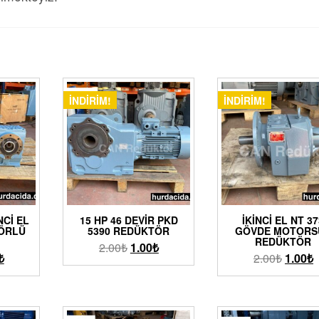
İNDIRIM!
İNDIRIM!
NCI EL
15 HP 46 DEVIR PKD
İKINCI EL NT 3
TÖRLÜ
5390 REDÜKTÖR
GÖVDE MOTORS
REDÜKTÖR
2.00
₺
1.00
₺
₺
2.00
₺
1.00
₺