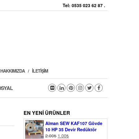
Tel: 0535 023 62 87 .
HAKKIMIZDA
İLETIŞIM
OSYAL
EN YENI ÜRÜNLER
Alman SEW KAF107 Gövde
10 HP 35 Devir Redüktör
2.00
₺
1.00
₺