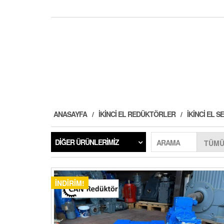
ANASAYFA
İKINCI EL REDÜKTÖRLER
İKINCI EL
DIĞER ÜRÜNLERIMIZ
ARAMA
İNDIRIM!