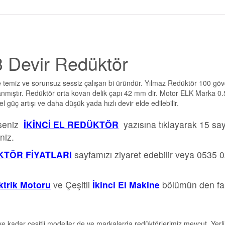
 3 Devir Redüktör
e temiz ve sorunsuz sessiz çalışan bi üründür. Yılmaz Redüktör 100 gö
lanmıştır. Redüktör orta kovan delik çapı 42 mm dir. Motor ELK Marka 0
l güç artışı ve daha düşük yada hızlı devir elde edilebilir.
rseniz
İKİNCİ EL REDÜKTÖR
yazısına tıklayarak 15 sa
niz.
TÖR FİYATLARI
sayfamızı ziyaret edebilir veya 0535 
ektrik Motoru
ve Çeşitli
İkinci El Makine
bölümün den far
e kadar çeşitli modeller de ve markalarda redüktörlerimiz mevcut. Yerli