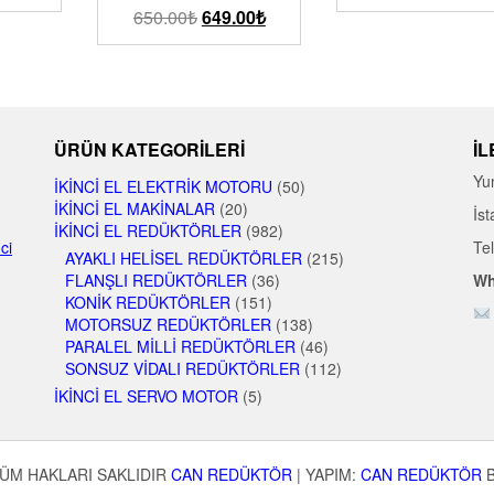
650.00
₺
649.00
₺
ÜRÜN KATEGORILERI
İL
Yu
İKINCI EL ELEKTRIK MOTORU
(50)
İKINCI EL MAKINALAR
(20)
İst
İKINCI EL REDÜKTÖRLER
(982)
nci
Te
AYAKLI HELISEL REDÜKTÖRLER
(215)
FLANŞLI REDÜKTÖRLER
(36)
Wh
KONIK REDÜKTÖRLER
(151)
MOTORSUZ REDÜKTÖRLER
(138)
PARALEL MILLI REDÜKTÖRLER
(46)
SONSUZ VIDALI REDÜKTÖRLER
(112)
İKINCI EL SERVO MOTOR
(5)
ÜM HAKLARI SAKLIDIR
CAN REDÜKTÖR
|
YAPIM:
CAN REDÜKTÖR
B