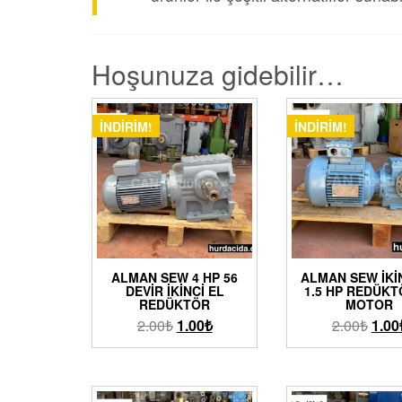
Hoşunuza gidebilir…
İNDIRIM!
İNDIRIM!
ALMAN SEW 4 HP 56
ALMAN SEW İKI
DEVIR İKINCI EL
1.5 HP REDÜK
REDÜKTÖR
MOTOR
2.00
₺
1.00
₺
2.00
₺
1.00