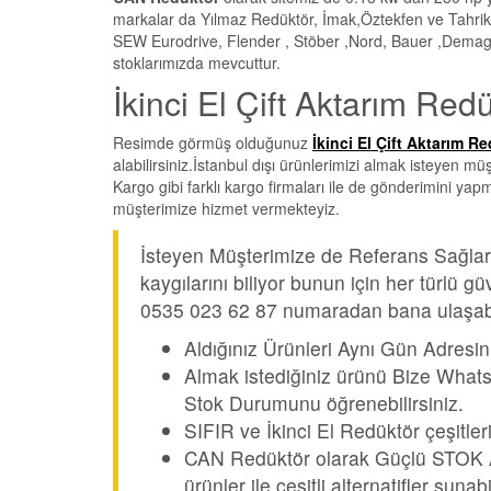
markalar da Yılmaz Redüktör, İmak,Öztekfen ve Tahrik
SEW Eurodrive, Flender , Stöber ,Nord, Bauer ,Demag v
stoklarımızda mevcuttur.
İkinci El Çift Aktarım Redük
Resimde görmüş olduğunuz
İkinci El Çift Aktarım R
alabilirsiniz.İstanbul dışı ürünlerimizi almak isteyen 
Kargo gibi farklı kargo firmaları ile de gönderimini yap
müşterimize hizmet vermekteyiz.
İsteyen Müşterimize de Referans Sağları
kaygılarını biliyor bunun için her türlü
0535 023 62 87 numaradan bana ulaşabil
Aldığınız Ürünleri Aynı Gün Adresin
Almak istediğiniz ürünü Bize Whats
Stok Durumunu öğrenebilirsiniz.
SIFIR ve İkinci El Redüktör çeşitler
CAN Redüktör olarak Güçlü STOK Alt
ürünler ile çeşitli alternatifler suna