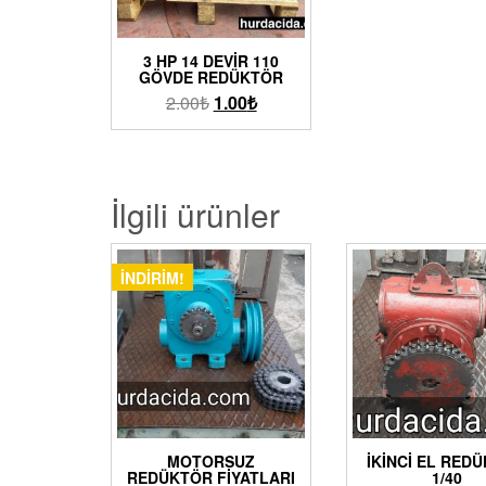
3 HP 14 DEVIR 110
GÖVDE REDÜKTÖR
2.00
₺
1.00
₺
İlgili ürünler
İNDIRIM!
MOTORSUZ
İKINCI EL RED
REDÜKTÖR FIYATLARI
1/40