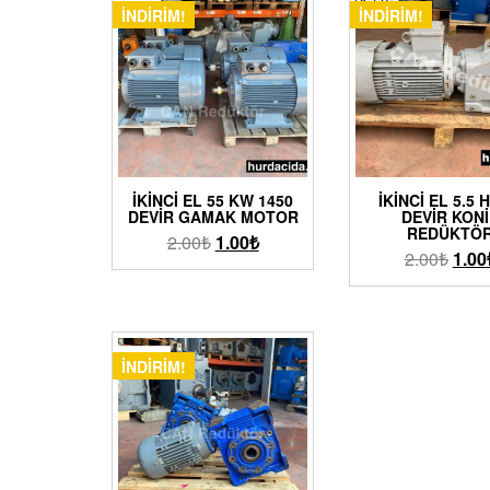
İNDIRIM!
İNDIRIM!
İKINCI EL 55 KW 1450
İKINCI EL 5.5 
DEVIR GAMAK MOTOR
DEVIR KON
REDÜKTÖ
2.00
₺
1.00
₺
2.00
₺
1.00
İNDIRIM!