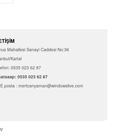
ETIŞIM
nus Mahallesi Sanayi Caddesi No:36
anbul/Kartal
lefon: 0535 023 62 87
atsaap: 0535 023 62 87
E posta : mertcanyaman@windowslive.com
Y