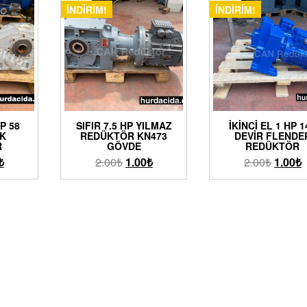
İNDIRIM!
İNDIRIM!
HP 58
SIFIR 7.5 HP YILMAZ
İKINCI EL 1 HP 1
IK
REDÜKTÖR KN473
DEVIR FLENDE
R
GÖVDE
REDÜKTÖR
₺
2.00
₺
1.00
₺
2.00
₺
1.00
₺