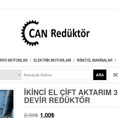
 SERVO MOTORLAR
ELEKTRIK MOTORLARI
İKINCI EL MAKINALAR
S
ARA
İKINCI EL ÇIFT AKTARIM 3
DEVIR REDÜKTÖR
2.00
₺
1.00
₺