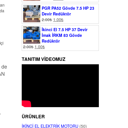
man
PGR PA52 Gövde 7.5 HP 23
rda
Devir Redüktör
2.00
₺
1.00
₺
İkinci El 7.5 HP 37 Devir
İmak İRKM 83 Gövde
Redüktör
çi
2.00
₺
1.00
₺
TANITIM VIDEOMUZ
n de
MAN
.
ÜRÜNLER
İKINCI EL ELEKTRIK MOTORU
(50)