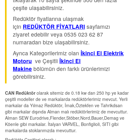
çeşite ulaşabilirsiniz.
Redüktör fiyatlarına ulaşmak
için
REDÜKTÖR FİYATLARI
sayfamızı
ziyaret edebilir veya 0535 023 62 87
numaradan bize ulaşabilirsiniz.
Ayrıca Kategorilerimiz olan
İkinci El Elektrik
Motoru
ve Çeşitli
İkinci El
Makine
bölümün den farklı ürünlerimizi
görebilirsiniz.
CAN Redüktör
olarak sitemiz de 0.18 kw dan 250 hp ye kadar
çeşitli modeller de ve markalarda redüktörlerimiz mevcut. Yerli
markalar da Yılmaz Redüktör, İmak,Öztekfen ve Tahrikdsan
gibi markalar dışında Alman malı redüktörlerimiz de mevcuttur.
Alman SEW Eurodrive,Flender,Stöber,Nord,Bauer,Demag ve
Köenle gibi markalar. İtalyan VARVEL, Bonfiglioli, SITI gibi
markalarda stoklarımızda mevcuttur.
Redüktör Çeşitleri olarak ;