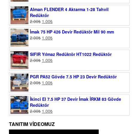
Alman FLENDER 4 Aktarma 1-28 Tahvil
Redüktör
2.00
₺
1.00
₺
İmak 75 HP 426 Devir Redüktör Mil 90 mm
2.00
₺
1.00
₺
SIFIR Yılmaz Redüktör HT1022 Redüktör
2.00
₺
1.00
₺
PGR PA52 Gövde 7.5 HP 23 Devir Redüktör
2.00
₺
1.00
₺
İkinci El 7.5 HP 37 Devir İmak İRKM 83 Gövde
Redüktör
2.00
₺
1.00
₺
TANITIM VIDEOMUZ