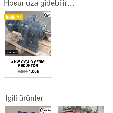
Hoşunuza gidebilir…
İNDIRIM!
4 KW CYCLO SERISI
REDÜKTÖR
2.00
₺
1.00
₺
İlgili ürünler