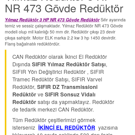
NR 473 Gövde Redüktör
Yılmaz Redüktör 3 HP NR 473 Gövde Redüktör
Sıfır ayarında
temiz ve sessiz çalışmaktadır. Yılmaz Redüktör NR 473 Gövde
modeli olup mil kalınlığı 50 mm dir. Redüktör çıkışı 23 devir
çıkışa sahiptir. Motor ELK marka 2.2 kw 3 hp 1450 devirdir.
Flanş bağalnatılı redüktördür.
CAN Redüktör olarak İkinci El Redüktör
Dışında
SIFIR Yılmaz Redüktör Satışı
,
SIFIR Yön Değiştirici Redüktör , SIFIR
Tramec Redüktör Satışı, SIFIR Varvel
Redüktör,
SIFIR DZ Transmissioni
Redüktör
ve
SIFIR Sonsuz Vidalı
Redüktör
satışı da yapmaktayız. Redüktör
de tedarik merkezi CAN Redüktör.
Tüm Redüktör çeşitlerimizi görmek
isterseniz
İKİNCİ EL REDÜKTÖR
yazısına
tıklayarak 10 sayfa şeklinde 500 den fazla