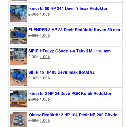
İkinci El 50 HP 244 Devir Yılmaz Redüktör
2.00
₺
1.00
₺
FLENDER 3 HP 28 Devir Redüktör Kovan 50 mm
2.00
₺
1.00
₺
SIFIR HT0622 Gövde 1-8 Tahvil Mil 110 mm
2.00
₺
1.00
₺
SIFIR 15 HP 85 Devir İmak İRAM 92
2.00
₺
1.00
₺
İkinci El 2 HP 24 Devir PGR Konik Redüktör
2.00
₺
1.00
₺
Yılmaz Redüktör 2 HP 104 Devir NR 202 Gövde
2.00
₺
1.00
₺