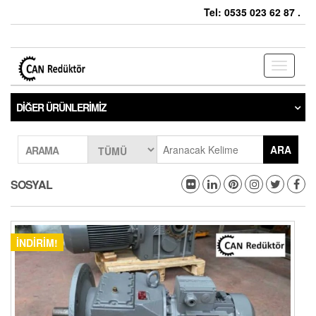
Tel: 0535 023 62 87 .
Toggle
navigati
DIĞER ÜRÜNLERIMIZ
ARA
ARAMA
SOSYAL
İNDIRIM!