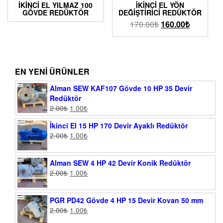
İKINCI EL YILMAZ 100
İKINCI EL YÖN
GÖVDE REDÜKTÖR
DEĞIŞTIRICI REDÜKTÖR
170.00
₺
160.00
₺
EN YENI ÜRÜNLER
Alman SEW KAF107 Gövde 10 HP 35 Devir
Redüktör
2.00
₺
1.00
₺
İkinci El 15 HP 170 Devir Ayaklı Redüktör
2.00
₺
1.00
₺
Alman SEW 4 HP 42 Devir Konik Redüktör
2.00
₺
1.00
₺
PGR PD42 Gövde 4 HP 15 Devir Kovan 50 mm
2.00
₺
1.00
₺