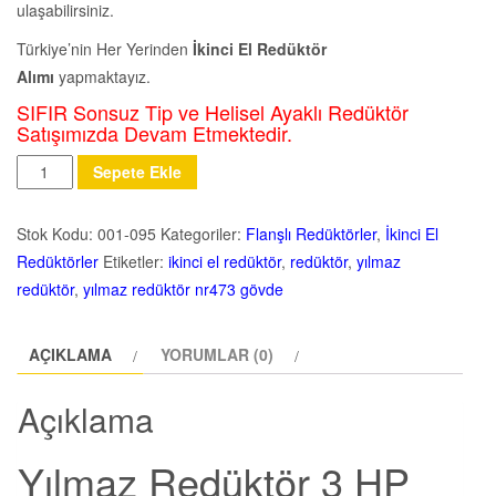
ulaşabilirsiniz.
Türkiye’nin Her Yerinden
İkinci El Redüktör
Alımı
yapmaktayız.
SIFIR Sonsuz Tip ve Helisel Ayaklı Redüktör
Satışımızda Devam Etmektedir.
Miktar
Sepete Ekle
Stok Kodu:
001-095
Kategoriler:
Flanşlı Redüktörler
,
İkinci El
Redüktörler
Etiketler:
ikinci el redüktör
,
redüktör
,
yılmaz
redüktör
,
yılmaz redüktör nr473 gövde
AÇIKLAMA
YORUMLAR (0)
Açıklama
Yılmaz Redüktör 3 HP