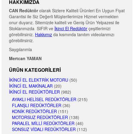
HAKKIMIZDA
CAN Redüktör
olarak Sizlere Kaliteli Ürünleri En Uygun Fiyat
Garantisi ile Siz Değerli Müşterilerimize Hizmet vermekten
onur duyarız. Sitemizde kaliteli ve Geniş Ürün Yelpazesi ile
Stoklarımızda SIFIR ve
İkinci El Redüktör
çeşitlerimizi
görebilirsiniz.
Hakkımız
da kısmında tanıtım videolarımızı
görebilirsiniz.
Saygılarımla
Mertcan YAMAN
ÜRÜN KATEGORILERI
İKINCI EL ELEKTRIK MOTORU
(50)
İKINCI EL MAKINALAR
(20)
İKINCI EL REDÜKTÖRLER
(982)
AYAKLI HELISEL REDÜKTÖRLER
(215)
FLANŞLI REDÜKTÖRLER
(36)
KONIK REDÜKTÖRLER
(151)
MOTORSUZ REDÜKTÖRLER
(138)
PARALEL MILLI REDÜKTÖRLER
(46)
SONSUZ VIDALI REDÜKTÖRLER
(112)