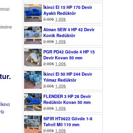
İkinci El 15 HP 170 Devir
imizi
Ayaklı Redüktör
2.00
₺
1.00
₺
stesine
Alman SEW 4 HP 42 Devir
Konik Redüktör
2.00
₺
1.00
₺
PGR PD42 Gövde 4 HP 15
Devir Kovan 50 mm
2.00
₺
1.00
₺
tur.
İkinci El 50 HP 244 Devir
Yılmaz Redüktör
2.00
₺
1.00
₺
FLENDER 3 HP 28 Devir
Redüktör Kovan 50 mm
,
İkinci
2.00
₺
1.00
₺
rlü
SIFIR HT0622 Gövde 1-8
Tahvil Mil 110 mm
2.00
₺
1.00
₺