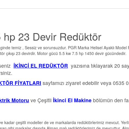
hp 23 Devir Redüktör
nginde temiz , Sessiz ve sorunsuzdur. PGR Marka Helisel Ayaklı Model
ör çıkışı 23 devirdir. Motor gücü 5.5 kw 7.5 hp 1450 devir gücündedir.
rseniz
İKİNCİ EL REDÜKTÖR
yazısına tıklayarak 20 sa
siniz.
TÖR FİYATLARI
sayfamızı ziyaret edebilir veya 0535 
ektrik Motoru
ve Çeşitli
İkinci El Makine
bölümün den far
e kadar çeşitli modeller de ve markalarda redüktörlerimiz mevcut. Yerli
san gibi markalar dışında Alman malı redüktörlerimiz de mevcuttur. Al