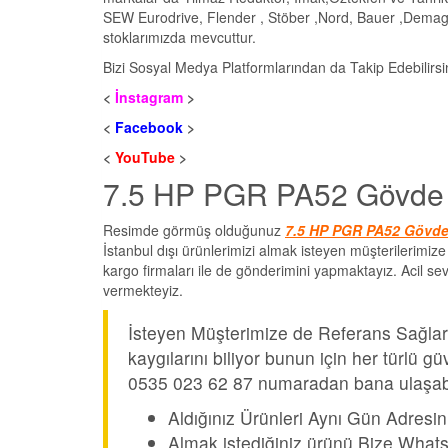
SEW Eurodrive, Flender , Stöber ,Nord, Bauer ,Demag v
stoklarımızda mevcuttur.
Bizi Sosyal Medya Platformlarından da Takip Edebilirsi
<
İnstagram
>
<
Facebook
>
<
YouTube
>
7.5 HP PGR PA52 Gövde Re
Resimde görmüş olduğunuz
7.5 HP PGR PA52 Gövde
İstanbul dışı ürünlerimizi almak isteyen müşterilerimiz
kargo firmaları ile de gönderimini yapmaktayız. Acil s
vermekteyiz.
İsteyen Müşterimize de Referans Sağları
kaygılarını biliyor bunun için her türlü
0535 023 62 87 numaradan bana ulaşabil
Aldığınız Ürünleri Aynı Gün Adresin
Almak istediğiniz ürünü Bize Whats