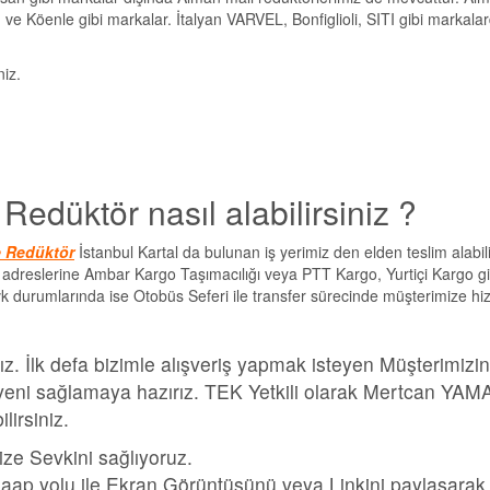
e Köenle gibi markalar. İtalyan VARVEL, Bonfiglioli, SITI gibi markala
niz.
düktör nasıl alabilirsiniz ?
 Redüktör
İstanbul Kartal da bulunan iş yerimiz den elden teslim alabili
e adreslerine Ambar Kargo Taşımacılığı veya PTT Kargo, Yurtiçi Kargo gib
evk durumlarında ise Otobüs Seferi ile transfer sürecinde müşterimize hi
z. İlk defa bizimle alışveriş yapmak isteyen Müşterimizi
 güveni sağlamaya hazırız. TEK Yetkili olarak Mertcan YA
irsiniz.
ize Sevkini sağlıyoruz.
aap yolu ile Ekran Görüntüsünü veya Linkini paylaşarak