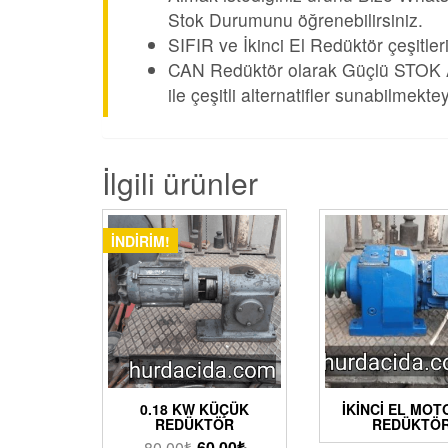
Stok Durumunu öğrenebilirsiniz.
SIFIR ve İkinci El Redüktör çeşitler
CAN Redüktör olarak Güçlü STOK Alt
ile çeşitli alternatifler sunabilmektey
İlgili ürünler
İNDIRIM!
0.18 KW KÜÇÜK
İKINCI EL MO
REDÜKTÖR
REDÜKTÖ
80.00
₺
60.00
₺