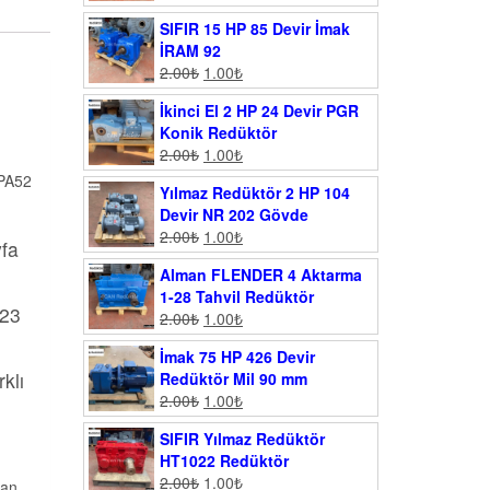
SIFIR 15 HP 85 Devir İmak
İRAM 92
2.00
₺
1.00
₺
İkinci El 2 HP 24 Devir PGR
Konik Redüktör
2.00
₺
1.00
₺
 PA52
Yılmaz Redüktör 2 HP 104
Devir NR 202 Gövde
2.00
₺
1.00
₺
yfa
Alman FLENDER 4 Aktarma
1-28 Tahvil Redüktör
023
2.00
₺
1.00
₺
İmak 75 HP 426 Devir
klı
Redüktör Mil 90 mm
2.00
₺
1.00
₺
SIFIR Yılmaz Redüktör
HT1022 Redüktör
2.00
₺
1.00
₺
man