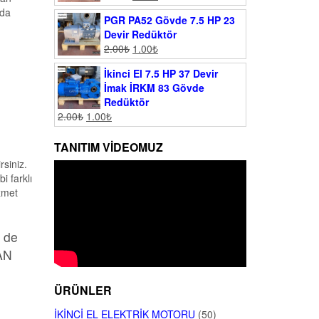
rda
PGR PA52 Gövde 7.5 HP 23
Devir Redüktör
2.00
₺
1.00
₺
İkinci El 7.5 HP 37 Devir
İmak İRKM 83 Gövde
Redüktör
2.00
₺
1.00
₺
TANITIM VIDEOMUZ
rsiniz.
i farklı
zmet
n de
MAN
ÜRÜNLER
İKINCI EL ELEKTRIK MOTORU
(50)