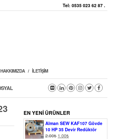
Tel: 0535 023 62 87 .
HAKKIMIZDA
İLETIŞIM
OSYAL
23
EN YENI ÜRÜNLER
Alman SEW KAF107 Gövde
10 HP 35 Devir Redüktör
2.00
₺
1.00
₺