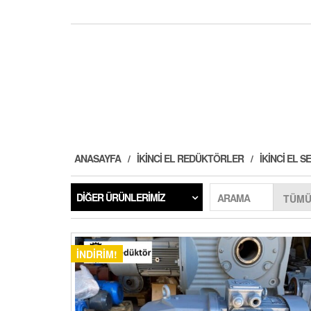
ANASAYFA
İKINCI EL REDÜKTÖRLER
İKINCI EL
DIĞER ÜRÜNLERIMIZ
ARAMA
İNDIRIM!