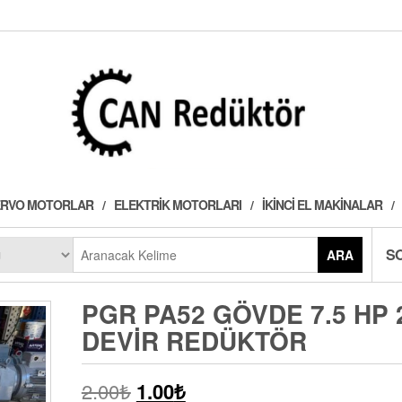
 SERVO MOTORLAR
ELEKTRIK MOTORLARI
İKINCI EL MAKINALAR
S
ARA
PGR PA52 GÖVDE 7.5 HP 
DEVIR REDÜKTÖR
2.00
₺
1.00
₺