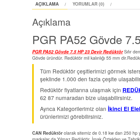
AÇIKLAMA
YORUMLAR (0)
Açıklama
PGR PA52 Gövde 7.5 
PGR PA52 Gövde 7.5 HP 23 Devir Redüktör
Sıfır de
Gövde üründür. Redüktör mil kalınlığı 55 mm dir.Redükt
Tüm Redüktör çeşitlerimizi görmek iste
şeklinde 1.000 den fazla çeşite ulaşabilir
Redüktör fiyatlarına ulaşmak için
REDÜK
62 87 numaradan bize ulaşabilirsiniz.
Ayrıca Kategorilerimiz olan
İkinci El El
ürünlerimizi görebilirsiniz.
CAN Redüktör
olarak sitemiz de 0.18 kw dan 250 hp y
markalar da Yılmaz Redüktör, İmak,Öztekfen ve Tahrik