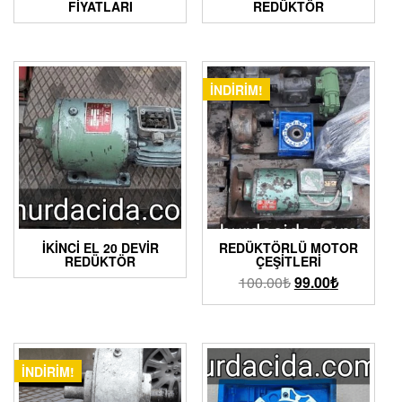
FIYATLARI
REDÜKTÖR
İNDIRIM!
İKINCI EL 20 DEVIR
REDÜKTÖRLÜ MOTOR
REDÜKTÖR
ÇEŞITLERI
100.00
₺
99.00
₺
İNDIRIM!