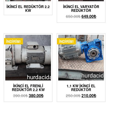
İKİNCİ EL REDÜKTÖR 2.2
İKINCI EL VARYATÖR
KW
REDÜKTÖR
650.00
₺
649.00
₺
İNDIRIM!
İNDIRIM!
İKINCI EL FRENLI
1,1 KW İKINCI EL
REDÜKTÖR 2.2 KW
REDÜKTÖR
390.00
₺
380.00
₺
250.00
₺
210.00
₺