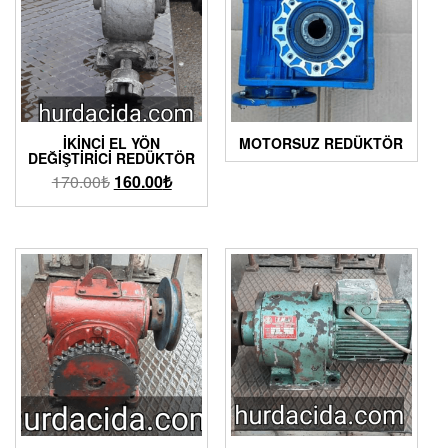
İKINCI EL YÖN
MOTORSUZ REDÜKTÖR
DEĞIŞTIRICI REDÜKTÖR
170.00
₺
160.00
₺