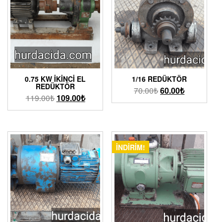
0.75 KW İKINCI EL
1/16 REDÜKTÖR
REDÜKTÖR
70.00
₺
60.00
₺
119.00
₺
109.00
₺
İNDIRIM!