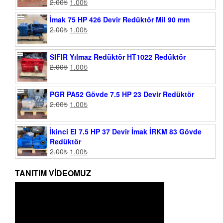
2.00
₺
1.00
₺
İmak 75 HP 426 Devir Redüktör Mil 90 mm
2.00
₺
1.00
₺
SIFIR Yılmaz Redüktör HT1022 Redüktör
2.00
₺
1.00
₺
PGR PA52 Gövde 7.5 HP 23 Devir Redüktör
2.00
₺
1.00
₺
İkinci El 7.5 HP 37 Devir İmak İRKM 83 Gövde
Redüktör
2.00
₺
1.00
₺
TANITIM VIDEOMUZ