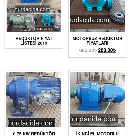
REDÜKTÖR FIYAT
MOTORSUZ REDÜKTÖR
LISTESI 2019
FIYATLARI
680.00
₺
280.00
₺
0.75 KW REDÜKTÖR
İKINCI EL MOTORLU