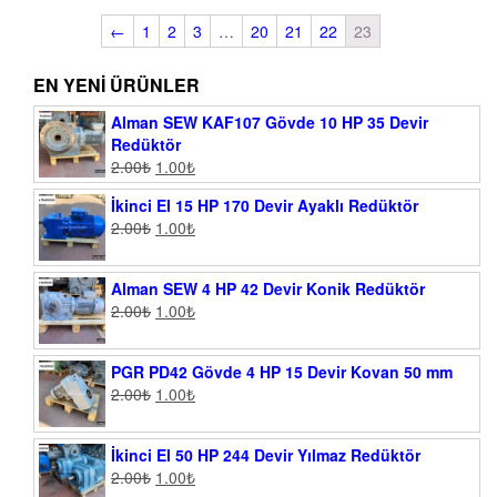
←
1
2
3
…
20
21
22
23
EN YENI ÜRÜNLER
Alman SEW KAF107 Gövde 10 HP 35 Devir
Redüktör
2.00
₺
1.00
₺
İkinci El 15 HP 170 Devir Ayaklı Redüktör
2.00
₺
1.00
₺
Alman SEW 4 HP 42 Devir Konik Redüktör
2.00
₺
1.00
₺
PGR PD42 Gövde 4 HP 15 Devir Kovan 50 mm
2.00
₺
1.00
₺
İkinci El 50 HP 244 Devir Yılmaz Redüktör
2.00
₺
1.00
₺