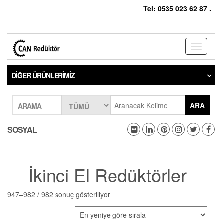
Tel: 0535 023 62 87 .
Toggle
navigati
DIĞER ÜRÜNLERIMIZ
ARA
ARAMA
SOSYAL
İkinci El Redüktörler
947–982 / 982 sonuç gösteriliyor