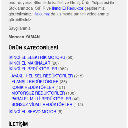
onur duyarız. Sitemizde kaliteli ve Geniş Ürün Yelpazesi ile
Stoklarımızda SIFIR ve
İkinci El Redüktör
çeşitlerimizi
görebilirsiniz.
Hakkımız
da kısmında tanıtım videolarımızı
görebilirsiniz.
Saygılarımla
Mertcan YAMAN
ÜRÜN KATEGORILERI
İKINCI EL ELEKTRIK MOTORU
(50)
İKINCI EL MAKINALAR
(20)
İKINCI EL REDÜKTÖRLER
(982)
AYAKLI HELISEL REDÜKTÖRLER
(215)
FLANŞLI REDÜKTÖRLER
(36)
KONIK REDÜKTÖRLER
(151)
MOTORSUZ REDÜKTÖRLER
(138)
PARALEL MILLI REDÜKTÖRLER
(46)
SONSUZ VIDALI REDÜKTÖRLER
(112)
İKINCI EL SERVO MOTOR
(5)
İLETIŞIM