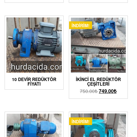
İNDIRIM!
10 DEVIR REDÜKTÖR
İKINCI EL REDÜKTÖR
FIYATI
ÇEŞITLERI
750.00
₺
749.00
₺
İNDIRIM!